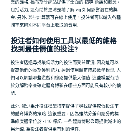
業的維格. 福布斯等網站提供了全面的
指導
術語和概念，
包括活力, 這有助於更清楚地了解 vig 如何影響潛在的獎
金. 另外, 某些計算器可在線上使用，投注者可以輸入各種
賠率來辨別不同平台上收取的費用.
投注者如何使用工具以最低的維格
找到最佳價值的投注?
投注者透過尋找最低活力的投注而受益匪淺, 因為這可以
提高他們的長期獲利能力. 透過使用體育博彩數學模型, 人
們可以解讀哪些遊戲和線路提供最大價值. 這些模型有助
於分解賠率並確定體育博彩在哪些方面可能具有較小的優
勢.
此外, 減少果汁投注模型指南提供了尋找提供較低投注率
的體育博彩的策略. 這很重要，因為雖然分差和總分的標
準維度通常位於 -110 標記, 一些體育博彩公司提供減少的
果汁線, 為投注者提供更有利的條件.