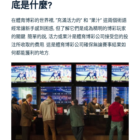
底是什麼?
在體育博彩的世界裡, “充滿活力的” 和 “果汁” 這兩個術語
經常讓新手感到困惑, 但了解它們是成為精明的博彩玩家
的關鍵. 簡單的說, 活力或果汁是體育博彩公司接受您的投
注所收取的費用. 這是體育博彩公司確保無論賽事結果如
何都能獲利的地方.