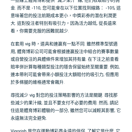
一些線上體育博彩提供 “減少果汁” 線, 他們收取較小的佣
金. 而不是 -110, 您可能會在以下位置找到線路： -105, 這
意味著您的投注前期成本更小，中獎彩券的潛在利潤更
大. 這對投注者特別有吸引力，因為活力越低, 從長遠來
看，你需要克服的困難就越少.
在套用 vig 時，道具和連贏有一點不同. 雖然標準型號適
用, 體育博彩公司可能會根據連贏投注中組合的賽事數量
或自營投注的具體條件來增加其持有量. 在下注之前查看
賠率併計算每種類型投注的隱含保留始終至關重要. 例如,
連本帶利可能會帶來小額投注大額賠付的吸引力, 但應用
於多條腿的維格通常會飆升.
尋找減少 vig 對您的投注策略影響的方法是關鍵. 尋找那
些減少的果汁線, 並且不要支付不必要的費用. 然而, 請記
住這是體育博彩體驗的一部分, 雖然您可以減輕其影響, 它
永遠無法完全避免.
Vigorish 是您在運動博彩界永遠的伴侶. 了解它是什麼, 它