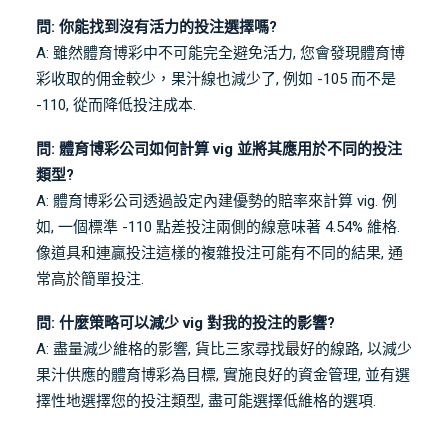
問: 你能找到沒有活力的投注選擇嗎?
A: 雖然體育博彩中不可能完全避免活力, 您會發現體育博
彩收取的佣金較少，果汁線也減少了, 例如 -105 而不是
-110, 從而降低投注成本.
問: 體育博彩公司如何計算 vig 並將其應用於不同的投注
類型?
A: 體育博彩公司透過設定內建優勢的賠率來計算 vig. 例
如, 一個標準 -110 點差投注兩側的線意味著 4.54% 維格.
像道具和連贏投注這樣的複雜投注可能有不同的結果, 通
常高於簡單投注.
問: 什麼策略可以減少 vig 對我的投注的影響?
A: 盡量減少維格的影響, 貨比三家尋找最好的線路, 以減少
果汁供應的體育博彩為目標, 實施良好的資金管理, 並有選
擇性地選擇您的投注類型, 盡可能選擇低維格的選項.