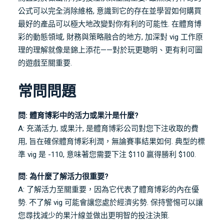
公式可以完全消除維格, 意識到它的存在並學習如何購買
最好的產品可以極大地改變對你有利的可能性. 在體育博
彩的動態領域, 財務與策略融合的地方, 加深對 vig 工作原
理的理解就像是錦上添花——對於玩更聰明、更有利可圖
的遊戲至關重要.
常問問題
問: 體育博彩中的活力或果汁是什麼?
A: 充滿活力, 或果汁, 是體育博彩公司對您下注收取的費
用, 旨在確保體育博彩利潤，無論賽事結果如何. 典型的標
準 vig 是 -110, 意味著您需要下注 $110 贏得勝利 $100.
問: 為什麼了解活力很重要?
A: 了解活力至關重要，因為它代表了體育博彩的內在優
勢. 不了解 vig 可能會讓您處於經濟劣勢. 保持警惕可以讓
您尋找減少的果汁線並做出更明智的投注決策.