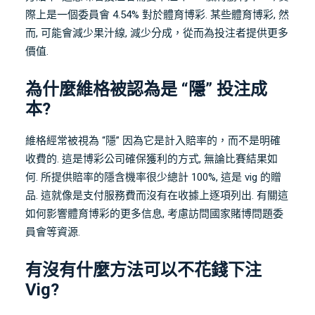
際上是一個委員會 4.54% 對於體育博彩. 某些體育博彩, 然
而, 可能會減少果汁線, 減少分成，從而為投注者提供更多
價值.
為什麼維格被認為是 “隱” 投注成
本?
維格經常被視為 “隱” 因為它是計入賠率的，而不是明確
收費的. 這是博彩公司確保獲利的方式, 無論比賽結果如
何. 所提供賠率的隱含機率很少總計 100%, 這是 vig 的贈
品. 這就像是支付服務費而沒有在收據上逐項列出. 有關這
如何影響體育博彩的更多信息, 考慮訪問國家賭博問題委
員會等資源.
有沒有什麼方法可以不花錢下注
Vig?