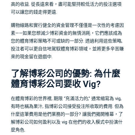
高的收益. 從長遠來看，盡可能堅持較低活力的投注選項
可以讓您的錢走得更遠.
購物線路和實行健全的資金管理不僅僅是一次性的考慮因
素——如果您想減少博彩資金的無情消耗，它們應該成為
您的體育博彩策略不可或缺的一部分. 透過利用這些策略,
投注者可以更自信地駕馭體育博彩領域，並將更多辛苦賺
來的現金留在遊戲中.
了解博彩公司的優勢: 為什麼
體育博彩公司要收 Vig?
在體育博彩的世界裡, 期限 “充滿活力的,” 通常縮寫為 vig,
有時也稱為果汁, 指博彩公司接受投注所收取的費用. 但為
什麼這筆費用是他們業務的一部分? 讓我們揭開帷幕，了
解博彩公司如何盈利以及 vig 在他們的收入模式中扮演什
麼角色.