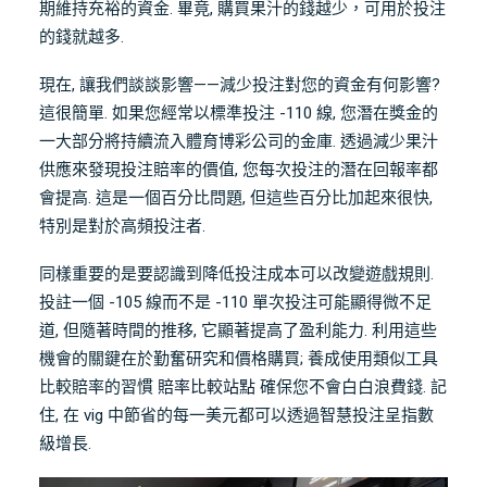
期維持充裕的資金. 畢竟, 購買果汁的錢越少，可用於投注
的錢就越多.
現在, 讓我們談談影響——減少投注對您的資金有何影響?
這很簡單. 如果您經常以標準投注 -110 線, 您潛在獎金的
一大部分將持續流入體育博彩公司的金庫. 透過減少果汁
供應來發現投注賠率的價值, 您每次投注的潛在回報率都
會提高. 這是一個百分比問題, 但這些百分比加起來很快,
特別是對於高頻投注者.
同樣重要的是要認識到降低投注成本可以改變遊戲規則.
投註一個 -105 線而不是 -110 單次投注可能顯得微不足
道, 但隨著時間的推移, 它顯著提高了盈利能力. 利用這些
機會的關鍵在於勤奮研究和價格購買; 養成使用類似工具
比較賠率的習慣
賠率比較站點
確保您不會白白浪費錢. 記
住, 在 vig 中節省的每一美元都可以透過智慧投注呈指數
級增長.