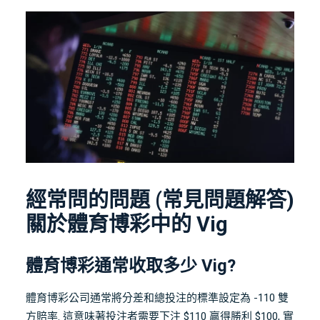
經常問的問題 (常見問題解答)
關於體育博彩中的 Vig
體育博彩通常收取多少 Vig?
體育博彩公司通常將分差和總投注的標準設定為 -110 雙
方賠率. 這意味著投注者需要下注 $110 贏得勝利 $100, 實