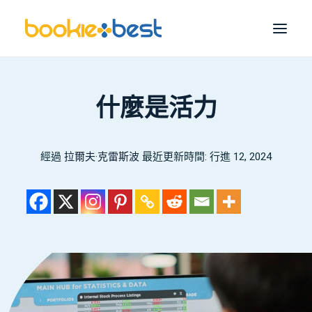
最佳博彩公司
什麼是活力
梅爾貝特
1xBet
經過
拉爾夫·克雷斯波
最近更新時間: 行進 12, 2024
1贏
22賭注
投注365
最下注
搜索