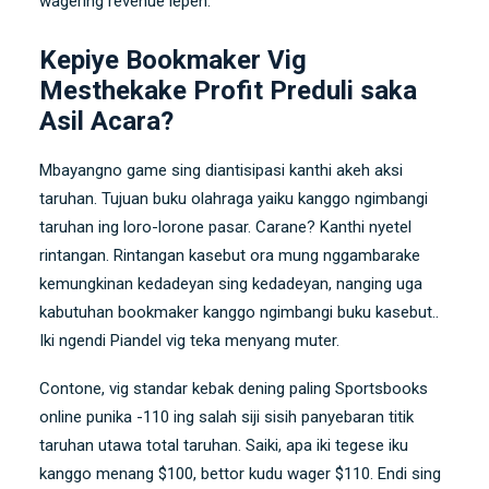
wagering revenue lepen.
Kepiye Bookmaker Vig
Mesthekake Profit Preduli saka
Asil Acara?
Mbayangno game sing diantisipasi kanthi akeh aksi
taruhan. Tujuan buku olahraga yaiku kanggo ngimbangi
taruhan ing loro-lorone pasar. Carane? Kanthi nyetel
rintangan. Rintangan kasebut ora mung nggambarake
kemungkinan kedadeyan sing kedadeyan, nanging uga
kabutuhan bookmaker kanggo ngimbangi buku kasebut..
Iki ngendi Piandel vig teka menyang muter.
Contone, vig standar kebak dening paling Sportsbooks
online punika -110 ing salah siji sisih panyebaran titik
taruhan utawa total taruhan. Saiki, apa iki tegese iku
kanggo menang $100, bettor kudu wager $110. Endi sing