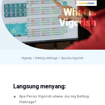
Ngarep
Betting olahraga
Apa iku Vigorish
Langsung menyang:
Apa Persis Vigorish utawa Jus ing Betting
Olahraga?