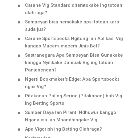
Carane Vig Standard ditemtokake ing totoan
olahraga?
Sampeyan bisa nemokake opsi totoan karo
suda jus?
Carane Sportsbooks Ngitung lan Aplikasi Vig
kanggo Macem-macem Jinis Bet?
Sastranegara Apa Sampeyan Bisa Gunakake
kanggo Nyilikake Dampak Vig ing totoan
Panjenengan?
Ngerti Bookmaker's Edge: Apa Sportsbooks
ngisi Vig?
Pitakonan Paling Sering (Pitakonan) bab Vig
ing Betting Sports
Sumber Daya lan Piranti Ndhuwur kanggo
Nganalisa lan Mbandhingake Vig
Apa Vigorish ing Betting Olahraga?