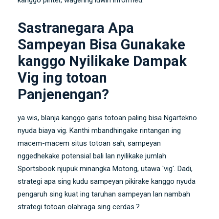
kanggo pinter, wagering luwih informed.
Sastranegara Apa
Sampeyan Bisa Gunakake
kanggo Nyilikake Dampak
Vig ing totoan
Panjenengan?
ya wis, blanja kanggo garis totoan paling bisa Ngartekno
nyuda biaya vig. Kanthi mbandhingake rintangan ing
macem-macem situs totoan sah, sampeyan
nggedhekake potensial bali lan nyilikake jumlah
Sportsbook njupuk minangka Motong, utawa 'vig'. Dadi,
strategi apa sing kudu sampeyan pikirake kanggo nyuda
pengaruh sing kuat ing taruhan sampeyan lan nambah
strategi totoan olahraga sing cerdas.?