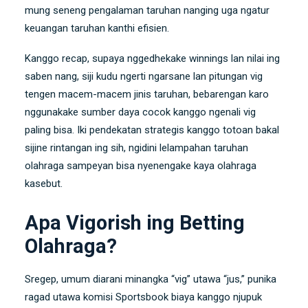
mung seneng pengalaman taruhan nanging uga ngatur
keuangan taruhan kanthi efisien.
Kanggo recap, supaya nggedhekake winnings lan nilai ing
saben nang, siji kudu ngerti ngarsane lan pitungan vig
tengen macem-macem jinis taruhan, bebarengan karo
nggunakake sumber daya cocok kanggo ngenali vig
paling bisa. Iki pendekatan strategis kanggo totoan bakal
sijine rintangan ing sih, ngidini lelampahan taruhan
olahraga sampeyan bisa nyenengake kaya olahraga
kasebut.
Apa Vigorish ing Betting
Olahraga?
Sregep, umum diarani minangka “vig” utawa “jus,” punika
ragad utawa komisi Sportsbook biaya kanggo njupuk