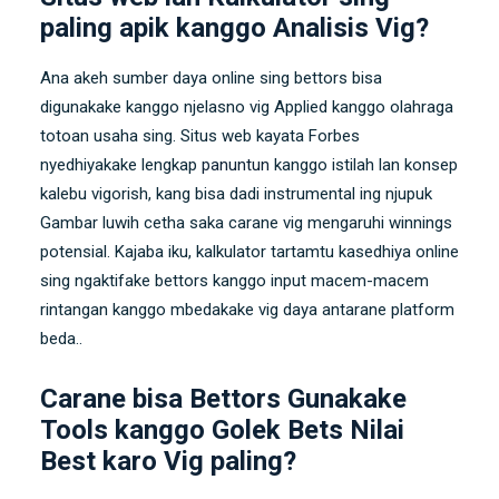
paling apik kanggo Analisis Vig?
Ana akeh sumber daya online sing bettors bisa
digunakake kanggo njelasno vig Applied kanggo olahraga
totoan usaha sing. Situs web kayata Forbes
nyedhiyakake lengkap
panuntun
kanggo istilah lan konsep
kalebu vigorish, kang bisa dadi instrumental ing njupuk
Gambar luwih cetha saka carane vig mengaruhi winnings
potensial. Kajaba iku, kalkulator tartamtu kasedhiya online
sing ngaktifake bettors kanggo input macem-macem
rintangan kanggo mbedakake vig daya antarane platform
beda..
Carane bisa Bettors Gunakake
Tools kanggo Golek Bets Nilai
Best karo Vig paling?