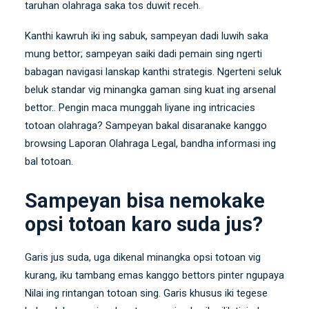
taruhan olahraga saka tos duwit receh.
Kanthi kawruh iki ing sabuk, sampeyan dadi luwih saka
mung bettor; sampeyan saiki dadi pemain sing ngerti
babagan navigasi lanskap kanthi strategis. Ngerteni seluk
beluk standar vig minangka gaman sing kuat ing arsenal
bettor.. Pengin maca munggah liyane ing intricacies
totoan olahraga? Sampeyan bakal disaranake kanggo
browsing
Laporan Olahraga Legal
, bandha informasi ing
bal totoan.
Sampeyan bisa nemokake
opsi totoan karo suda jus?
Garis jus suda, uga dikenal minangka opsi totoan vig
kurang, iku tambang emas kanggo bettors pinter ngupaya
Nilai ing rintangan totoan sing. Garis khusus iki tegese