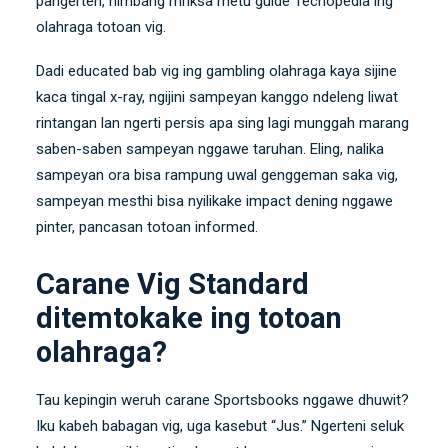
pangerten, nimbang mriksa metu guide Techopedia ing
olahraga totoan vig.
Dadi educated bab vig ing gambling olahraga kaya sijine
kaca tingal x-ray, ngijini sampeyan kanggo ndeleng liwat
rintangan lan ngerti persis apa sing lagi munggah marang
saben-saben sampeyan nggawe taruhan. Eling, nalika
sampeyan ora bisa rampung uwal genggeman saka vig,
sampeyan mesthi bisa nyilikake impact dening nggawe
pinter, pancasan totoan informed.
Carane Vig Standard
ditemtokake ing totoan
olahraga?
Tau kepingin weruh carane Sportsbooks nggawe dhuwit?
Iku kabeh babagan vig, uga kasebut “Jus.” Ngerteni seluk