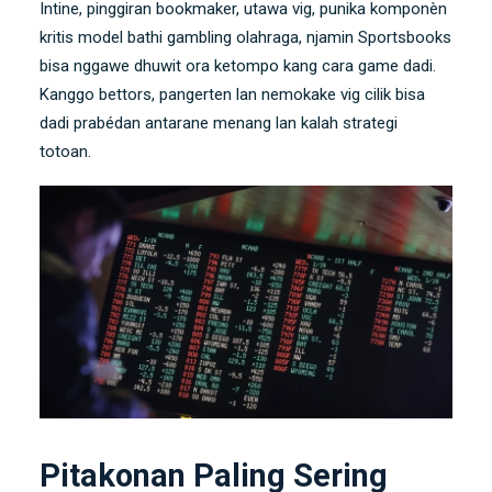
Intine, pinggiran bookmaker, utawa vig, punika komponèn
kritis model bathi gambling olahraga, njamin Sportsbooks
bisa nggawe dhuwit ora ketompo kang cara game dadi.
Kanggo bettors, pangerten lan nemokake vig cilik bisa
dadi prabédan antarane menang lan kalah strategi
totoan.
Pitakonan Paling Sering