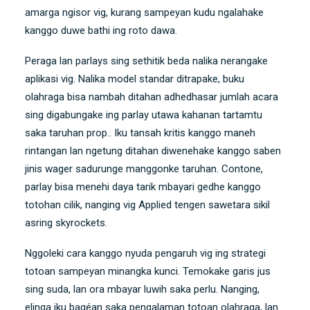
amarga ngisor vig, kurang sampeyan kudu ngalahake
kanggo duwe bathi ing roto dawa.
Peraga lan parlays sing sethitik beda nalika nerangake
aplikasi vig. Nalika model standar ditrapake, buku
olahraga bisa nambah ditahan adhedhasar jumlah acara
sing digabungake ing parlay utawa kahanan tartamtu
saka taruhan prop.. Iku tansah kritis kanggo maneh
rintangan lan ngetung ditahan diwenehake kanggo saben
jinis wager sadurunge manggonke taruhan. Contone,
parlay bisa menehi daya tarik mbayari gedhe kanggo
totohan cilik, nanging vig Applied tengen sawetara sikil
asring skyrockets.
Nggoleki cara kanggo nyuda pengaruh vig ing strategi
totoan sampeyan minangka kunci. Temokake garis jus
sing suda, lan ora mbayar luwih saka perlu. Nanging,
elinga iku bagéan saka pengalaman totoan olahraga, lan