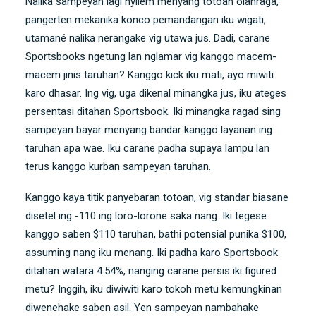
Nalika sampeyan lagi nyilem menyang totoan olahraga,
pangerten mekanika konco pemandangan iku wigati,
utamané nalika nerangake vig utawa jus. Dadi, carane
Sportsbooks ngetung lan nglamar vig kanggo macem-
macem jinis taruhan? Kanggo kick iku mati, ayo miwiti
karo dhasar. Ing vig, uga dikenal minangka jus, iku ateges
persentasi ditahan Sportsbook. Iki minangka ragad sing
sampeyan bayar menyang bandar kanggo layanan ing
taruhan apa wae. Iku carane padha supaya lampu lan
terus kanggo kurban sampeyan taruhan.
Kanggo kaya titik panyebaran totoan, vig standar biasane
disetel ing -110 ing loro-lorone saka nang. Iki tegese
kanggo saben $110 taruhan, bathi potensial punika $100,
assuming nang iku menang. Iki padha karo Sportsbook
ditahan watara 4.54%, nanging carane persis iki figured
metu? Inggih, iku diwiwiti karo tokoh metu kemungkinan
diwenehake saben asil. Yen sampeyan nambahake