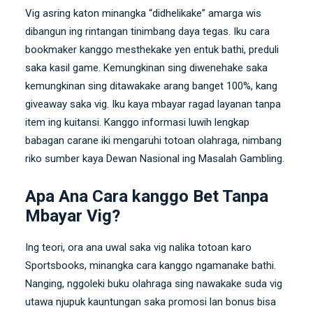
Vig asring katon minangka “didhelikake” amarga wis
dibangun ing rintangan tinimbang daya tegas. Iku cara
bookmaker kanggo mesthekake yen entuk bathi, preduli
saka kasil game. Kemungkinan sing diwenehake saka
kemungkinan sing ditawakake arang banget 100%, kang
giveaway saka vig. Iku kaya mbayar ragad layanan tanpa
item ing kuitansi. Kanggo informasi luwih lengkap
babagan carane iki mengaruhi totoan olahraga, nimbang
riko sumber kaya Dewan Nasional ing Masalah Gambling.
Apa Ana Cara kanggo Bet Tanpa
Mbayar Vig?
Ing teori, ora ana uwal saka vig nalika totoan karo
Sportsbooks, minangka cara kanggo ngamanake bathi.
Nanging, nggoleki buku olahraga sing nawakake suda vig
utawa njupuk kauntungan saka promosi lan bonus bisa