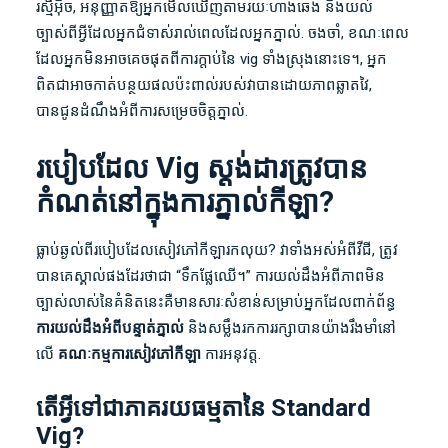
រស្មីអ៊ិច, អនុញ្ញាតឱ្យអ្នកមើលឃើញតាមរយៈហាងឆេង និងយល់
ច្បាស់ពីអ្វីដែលអ្នកជំទាស់រាល់ពេលដែលអ្នកភ្នាល់. ចងចាំ, ខណៈពេល
ដែលអ្នកមិនអាចគេចផុតពីការក្តាប់នៃ vig ទាំងស្រុងនោះទេ។, អ្នក
ពិតជាអាចកាត់បន្ថយផលប៉ះពាល់របស់វាបានដោយភាពឆ្លាតវៃ,
បានជូនដំណឹងអំពីការសម្រេចចិត្តភ្នាល់.
របៀបដែល Vig ស្តង់ដារត្រូវបាន
កំណត់នៅក្នុងការភ្នាល់កីឡា?
ធ្លាប់ឆ្ងល់ពីរបៀបដែលសៀវភៅកីឡារកលុយ? វាទាំងអស់អំពីវីជី, ត្រូវ
បានគេស្គាល់ផងដែរថាជា “ទឹកផ្លែឈើ។” ការយល់ដឹងអំពីភាពមិន
ច្បាស់លាស់នៃគំនិតនេះគឺមានសារៈសំខាន់សម្រាប់អ្នកដែលពាក់ព័ន្ធ
ការយល់ដឹងអំពីបន្ទាត់ភ្នាល់
និង​សម្លឹង​រក​ការ​រក្សា​បាន​យ៉ាង​រឹង​មាំ​នៅ​
លើ​
គណៈកម្មការសៀវភៅកីឡា
ការអនុវត្ត.
តើអ្វីទៅជាភាគរយធម្មតានៃ Standard
Vig?