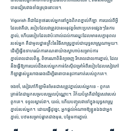
ពេលដែលអ្នកអាចកាត់បន្ថយផលប៉ះពាល់របស់វា។, វាមិនអាចត្រូវ
បានជៀសវាងទាំងស្រុងនោះទេ។.
Vigorish គឺជាដៃគូថេររបស់អ្នកនៅក្នុងពិភពភ្នាល់កីឡា. ការយល់ពីអ្វី
ដែលវាគឺជា, របៀបដែលវាត្រូវបានអនុវត្តចំពោះប្រភេទផ្សេងៗនៃការ
ភ្នាល់, ហើយរបៀបដែលវាប៉ះពាល់ដល់ការឈ្នះដែលមានសក្តានុពល
របស់អ្នក គឺជាមូលដ្ឋានគ្រឹះនៃវិធីសាស្រ្តភ្នាល់ជាយុទ្ធសាស្រ្តណាមួយ។.
ដើម្បីធ្វើឧទាហរណ៍ការគណនាយ៉ាងស្វាហាប់សម្រាប់ការ
ភ្នាល់រាលដាលពិន្ទុ, ពិចារណាពិនិត្យចេញ
រីករាលដាលការភ្នាល់
, ដែល
នឹងធ្វើឱ្យការយល់ដឹងរបស់អ្នកកាន់តែស៊ីជម្រៅអំពីរបៀបដែលសៀវភៅ
កីឡាផ្លាស់ប្តូរហាងឆេងដើម្បីធានាបាននូវការកាត់របស់ពួកគេ។.
ចងចាំ, សៀវភៅកីឡាមិនមែនជាសត្រូវភ្នាល់របស់អ្នកទេ - ពួកគេ
គ្រាន់តែជាអ្នកសម្របសម្រួលប៉ុណ្ណោះ។. វិក័យប័ត្រគឺជាថ្លៃសេវារបស់
ពួកគេ។. ទទួលស្គាល់វា។, យល់, ហើយបញ្ចូលវាទៅក្នុងយុទ្ធសាស្ត្រ
ភ្នាល់របស់អ្នក។. ដោយធ្វើដូច្នេះ, អ្នកផ្តល់អំណាចឱ្យខ្លួនឯងជាអ្នក
ភ្នាល់, បឋមសម្រាប់ឆ្លាតជាងមុន, បន្ថែមការភ្នាល់.