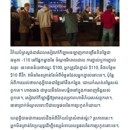
វិក័យប័ត្រស្តង់ដារដែលសៀវភៅកីឡាអនឡាញភាគច្រើនគិតថ្លៃជា
ធម្មតា -110 នៅផ្នែកម្ខាងនៃ
ចំណុចរីករាលដាល
ការភ្នាល់ឬការភ្នាល់
សរុប. នេះមានន័យថាឈ្នះ $100, អ្នកត្រូវតែភ្នាល់ $110, និងបន្ថែម
$10 គឺវីក. វាមិនមែនគ្រាន់តែអំពីចំនួនដែលអ្នកភ្នាល់នោះទេ។, ប៉ុន្តែ​
អំពី​ការ​យល់​ថា​ហេតុ​អ្វី​បាន​ជា​ថ្លៃ​នៅ​នឹង​កន្លែង. ដោយកំណត់តម្លៃរបស់
ពួកគេ។
ហាងឆេង
ជាមួយនឹងគែមបន្តិចនៅក្នុងការពេញចិត្តរបស់
ពួកគេ។, សៀវភៅកីឡាធ្វើឱ្យមានតុល្យភាពហានិភ័យរបស់ពួកគេ។,
ធានាប្រាក់ចំណូលទោះបីជាលទ្ធផលនៃការប្រកួតក៏ដោយ។.
ហេតុអ្វី​បាន​ជា​ការ​យល់​ដឹង​អំពី​វិក័យប័ត្រ​សំខាន់​ម៉្លេះ? រូបភាពនេះ។:
អ្នកមិនគ្រាន់តែប្រយុទ្ធដើម្បីទស្សន៍ទាយលទ្ធផលនៃការប្រកួតនោះទេ។;