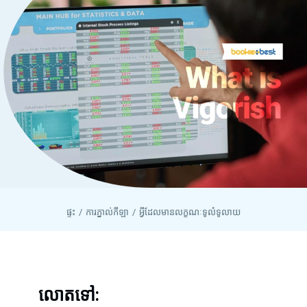
ផ្ទះ
ការភ្នាល់កីឡា
អ្វីដែលមានលក្ខណៈទូលំទូលាយ
លោត​ទៅ: