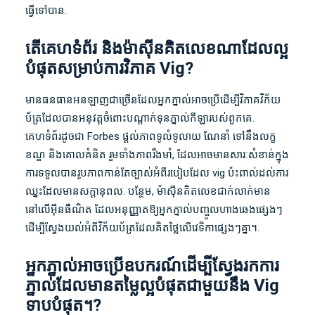
ធ្វើទៅបាន.
តើគេហទំព័រ និងម៉ាស៊ីនគិតលេខណាដែលល្អ
បំផុតសម្រាប់ការវិភាគ Vig?
មានធនធានអនឡាញជាច្រើនដែលអ្នកភ្នាល់អាចប្រើដើម្បីវិភាគវិក័យ
ប័ត្រដែលបានអនុវត្តចំពោះបណ្តាក់ទុនភ្នាល់កីឡារបស់ពួកគេ.
គេហទំព័រដូចជា Forbes ផ្តល់ភាពទូលំទូលាយ
ណែនាំ
ទៅនឹងលក្ខ
ខណ្ឌ និងគោលគំនិត រួមទាំងភាពរឹងមាំ, ដែលអាចមានសារៈសំខាន់ក្នុង
ការទទួលបានរូបភាពកាន់តែច្បាស់អំពីរបៀបដែល vig ប៉ះពាល់ដល់ការ
ឈ្នះដែលមានសក្តានុពល. បន្ថែម, ម៉ាស៊ីនគិតលេខជាក់លាក់មាន
នៅលើអ៊ីនធឺណិត ដែលអនុញ្ញាតឱ្យអ្នកភ្នាល់បញ្ចូលហាងឆេងផ្សេងៗ
ដើម្បីស្វែងយល់អំពីវិក័យប័ត្រដែលគិតថ្លៃលើវេទិកាផ្សេងៗគ្នា។.
អ្នកភ្នាល់អាចប្រើឧបករណ៍ដើម្បីស្វែងរកការ
ភ្នាល់ដែលមានតម្លៃល្អបំផុតជាមួយនឹង Vig
ទាបបំផុត។?