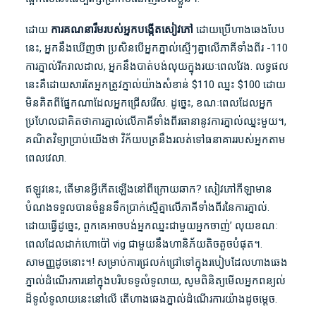
ដោយ
ការគណនារឹមរបស់អ្នកបង្កើតសៀវភៅ
ដោយប្រើហាងឆេងបែប
នេះ, អ្នកនឹងឃើញថា ប្រសិនបើអ្នកភ្នាល់ស្មើៗគ្នាលើភាគីទាំងពីរ -110
ការភ្នាល់រីករាលដាល, អ្នកនឹងបាត់បង់លុយក្នុងរយៈពេលវែង. លទ្ធផល​
នេះ​គឺ​ដោយ​សារ​តែ​អ្នក​ត្រូវ​ភ្នាល់​យ៉ាង​សំខាន់ $110 ឈ្នះ $100 ដោយ
មិនគិតពីផ្នែកណាដែលអ្នកជ្រើសរើស. ដូច្នេះ, ខណៈពេលដែលអ្នក
ប្រហែលជាគិតថាការភ្នាល់លើភាគីទាំងពីរធានានូវការភ្នាល់ឈ្នះមួយ។,
គណិតវិទ្យាប្រាប់យើងថា វិក័យបត្រនឹងរលត់ទៅធនាគាររបស់អ្នកតាម
ពេលវេលា.
ឥឡូវ​នេះ, តើមានអ្វីកើតឡើងនៅពីក្រោយឆាក? សៀវភៅកីឡាមាន
បំណងទទួលបានចំនួនទឹកប្រាក់ស្មើគ្នាលើភាគីទាំងពីរនៃការភ្នាល់.
ដោយធ្វើដូច្នេះ, ពួកគេអាចបង់អ្នកឈ្នះជាមួយអ្នកចាញ់’ លុយខណៈ
ពេលដែលដាក់ហោប៉ៅ vig ជាមួយនឹងហានិភ័យតិចតួចបំផុត។.
សាមញ្ញដូចនោះ។! សម្រាប់ការជ្រលក់ជ្រៅទៅក្នុងរបៀបដែលហាងឆេង
ភ្នាល់ដំណើរការនៅក្នុងបរិបទទូលំទូលាយ, សូមពិនិត្យមើលអ្នកពន្យល់
ដ៏ទូលំទូលាយនេះនៅលើ
តើហាងឆេងភ្នាល់ដំណើរការយ៉ាងដូចម្តេច
.