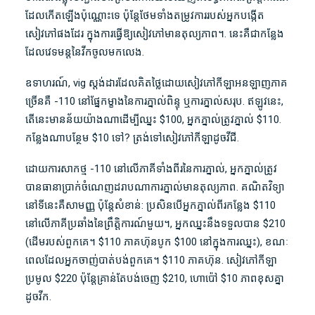
ដែលកើតឡើងប៉ុណ្ណោះទេ ប៉ុន្តែថែមទាំងតម្រូវការរបស់អ្នកបង្កើត
សៀវភៅផងដែរ ក្នុងការធ្វើឱ្យសៀវភៅមានតុល្យភាព។. នេះគឺជាកន្លែង
ដែលវេទមន្តនៃវីកចូលមកលេង.
ឧទាហរណ៍, vig ស្តង់ដារដែលគិតថ្លៃដោយសៀវភៅកីឡាអនឡាញភាគ
ច្រើនគឺ -110 នៅផ្នែកម្ខាងនៃការភ្នាល់ពិន្ទុ ឬការភ្នាល់សរុប. ឥឡូវ​នេះ,
តើនេះមានន័យយ៉ាងណាដើម្បីឈ្នះ $100, អ្នកភ្នាល់ត្រូវភ្នាល់ $110.
កន្លែងណាបន្ថែម $10 ទៅ? ត្រង់ទៅសៀវភៅកីឡាដូចវីជី.
ដោយការសាកថ្ម -110 នៅលើភាគីទាំងពីរនៃការភ្នាល់, អ្នកភ្នាល់ត្រូវ
បានធានាប្រាក់ចំណេញដរាបណាការភ្នាល់មានតុល្យភាព. គណិតវិទ្យា
នៅទីនេះគឺសាមញ្ញ ប៉ុន្តែសំខាន់: ប្រសិនបើអ្នកភ្នាល់ពីរកន្លែង $110
នៅលើភាគីប្រឆាំងនៃព្រឹត្តិការណ៍មួយ។, អ្នកឈ្នះនឹងទទួលបាន $210
(ដើមរបស់ពួកគេ។ $110 ភាគហ៊ុនបូក $100 នៅក្នុងការឈ្នះ), ខណៈ
ពេលដែលអ្នកចាញ់បាត់បង់ពួកគេ។ $110 ភាគហ៊ុន. សៀវភៅកីឡា
ប្រមូល $220 ប៉ុន្តែគ្រាន់តែបង់ចេញ $210, ហោប៉ៅ $10 ភាពខុសគ្នា
ដូចវីក.