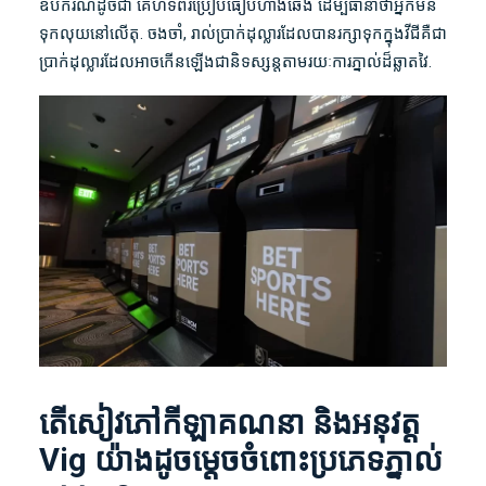
ឧបករណ៍ដូចជា
គេហទំព័រប្រៀបធៀបហាងឆេង
ដើម្បីធានាថាអ្នកមិន
ទុកលុយនៅលើតុ. ចងចាំ, រាល់ប្រាក់ដុល្លារដែលបានរក្សាទុកក្នុងវីជីគឺជា
ប្រាក់ដុល្លារដែលអាចកើនឡើងជានិទស្សន្តតាមរយៈការភ្នាល់ដ៏ឆ្លាតវៃ.
តើសៀវភៅកីឡាគណនា និងអនុវត្ត
Vig យ៉ាងដូចម្តេចចំពោះប្រភេទភ្នាល់