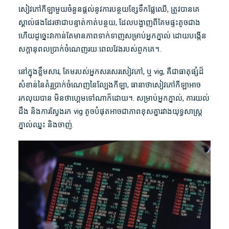
សៀវភៅកីឡាមួយចំនួនផ្តល់នូវការបន្ថយខ្សែទឹកផ្លែឈើ
, ត្រូវបានគេ
ស្គាល់ផងដែរថាជាបន្ទាត់កាត់បន្ថយ, ដែលបង្ហាញពីគែមផ្ទះតូចជាង
ហើយដូច្នេះវាកាន់តែមានភាពទាក់ទាញសម្រាប់អ្នកភ្នាល់ ដោយបង្កើន
សក្តានុពលប្រាក់ចំណេញរយៈពេលវែងរបស់ពួកគេ។.
នៅក្នុងខ្លឹមសារ, គែមរបស់អ្នកសរសេរសៀវភៅ, ឬ vig, គឺជាធាតុផ្សំដ៏
សំខាន់នៃគំរូប្រាក់ចំណេញនៃល្បែងកីឡា, ធានាថាសៀវភៅកីឡាអាច
រកលុយបាន មិនថាហ្គេមទៅណាក៏ដោយ។. សម្រាប់អ្នកភ្នាល់, ការយល់
ដឹង និងការស្វែងរក vig តូចបំផុតអាចជាភាពខុសគ្នារវាងយុទ្ធសាស្រ្ត
ភ្នាល់ឈ្នះ និងចាញ់.