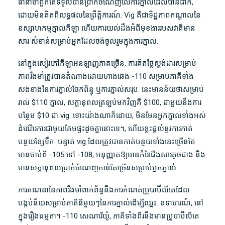
ធានាថាពួកគេទទួលបានប្រាក់ចំណេញលើការភ្នាល់ដែលបានដាក់,
ដោយមិនគិតពីលទ្ធផលនៃព្រឹត្តិការណ៍. Vig គឺជាទិដ្ឋភាពកណ្តាលនៃ
ឧស្សាហកម្មភ្នាល់កីឡា ហើយការយល់ដឹងអំពីមុខងាររបស់វាគឺមាន
សារៈសំខាន់សម្រាប់អ្នកដែលចង់ចូលរួមក្នុងការភ្នាល់.
នៅក្នុងសៀវភៅកីឡាអនឡាញភាគច្រើន, ការគិតថ្លៃស្តង់ដារសម្រាប់
ភាពរឹងមាំត្រូវបានតំណាងដោយហាងឆេង -110 សម្រាប់ភាគីទាំង
សងខាងនៃការភ្នាល់ចែកពិន្ទុ ឬការភ្នាល់សរុប. នេះមានន័យថាសម្រាប់
រាល់ $110 ភ្នាល់, សក្តានុពលត្រឡប់មកវិញគឺ $100, ជាមួយនឹងការ
បន្ថែម $10 ជា vig. ទោះយ៉ាងណាក៏ដោយ, មិនមែនអ្នកភ្នាល់ទាំងអស់
ដំណើរការជាមួយគែមផ្ទះដូចគ្នានោះទេ។, ហើយ​ខ្លះ​ផ្តល់​នូវ​ការ​កាត់​
បន្ថយ​ខ្សែ​ទឹក​. បន្ទាត់ vig ដែលត្រូវបានកាត់បន្ថយទាំងនេះច្រើនតែ
មានចាប់ពី -105 ទៅ -108, អនុញ្ញាតឱ្យមានកំរៃជើងសារតូចជាង និង
មានសក្តានុពលប្រាក់ចំណេញកាន់តែច្រើនសម្រាប់អ្នកភ្នាល់.
ការគណនានៃភាពរឹងមាំពាក់ព័ន្ធនឹងការកំណត់ប្រូបាប៊ីលីតេដែល
បង្កប់ន័យសម្រាប់ភាគីនីមួយៗនៃការភ្នាល់ដើម្បីឈ្នះ. ឧទាហរណ៍, នៅ
ក្នុងរឿងធម្មតា។ -110 សេណារីយ៉ូ, ភាគីទាំងពីរនឹងមានប្រូបាប៊ីលីតេ