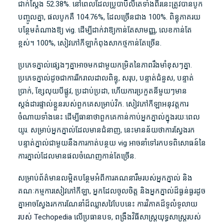
ជាក់ស្តែង 52.38%. នៅពេលដែលប្រូបាប៊ីលីតេទាំងពីរនេះត្រូវបានបូក
បញ្ចូលគ្នា, ផលបូកគឺ 104.76%, ដែលច្រើនជាង 100%. ពិន្ទុភាគរយ
បន្ថែមតំណាងឱ្យ vig. ដើម្បីដាក់វាឱ្យកាន់តែសាមញ្ញ, លេខកាន់តែ
ខ្ពស់។ 100%, សៀវភៅកីឡាកំពុងសាកថ្មកាន់តែច្រើន.
ប្រភេទភ្នាល់ផ្សេងៗគ្នាអាចមកជាមួយកម្រិតនៃភាពរឹងមាំខុសៗគ្នា.
ប្រភេទភ្នាល់ដូចជាការរីករាលដាលពិន្ទុ, សរុប, បន្ទាត់ជំនួស, បន្ទាត់
ប្រាក់, ខ្សែលុយបីផ្លូវ, ប្រដាប់ប្រដា, ហើយការប្រកួតនីមួយៗមាន
ស្តង់ដារផ្ទាល់ខ្លួនរបស់ពួកគេសម្រាប់វិក. សៀវភៅកីឡាអនុវត្តការ
ចំណាយទាំងនេះ ដើម្បីធានាថាពួកគេកាន់កាប់អ្នកភ្នាល់ក្នុងរយៈពេល
យូរ. សម្រាប់អ្នកភ្នាល់ដែលមានជំនាញ, នេះមានន័យថាការស្វែងរក
បន្ទាត់ភ្នាល់ជាមួយនឹងការកាត់បន្ថយ vig អាចនាំទៅរកបទពិសោធន៍នៃ
ការភ្នាល់ដែលមានផលចំណេញកាន់តែច្រើន.
សម្រាប់ព័ត៌មានលម្អិតបន្ថែមអំពីការគណនារឹមរបស់អ្នកភ្នាល់ និង
គណៈកម្មការសៀវភៅកីឡា, អ្នកដែលចូលចិត្ត និងអ្នកភ្នាល់ដ៏ធ្ងន់ធ្ងរដូច
គ្នាអាចស្វែងរកការណែនាំដ៏ឈ្លាសវៃបែបនេះ
ការវិភាគដ៏ទូលំទូលាយ
របស់ Techopedia
លើប្រធានបទ, ពង្រឹងវិធីសាស្រ្តយុទ្ធសាស្រ្តរបស់