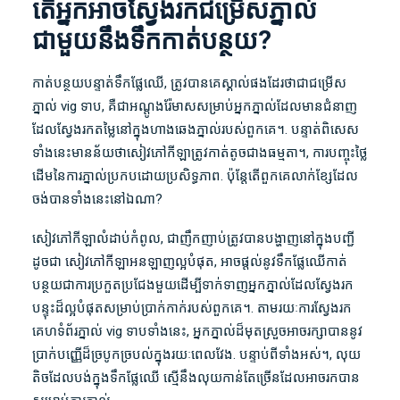
តើអ្នកអាចស្វែងរកជម្រើសភ្នាល់
ជាមួយនឹងទឹកកាត់បន្ថយ?
កាត់បន្ថយបន្ទាត់ទឹកផ្លែឈើ, ត្រូវបានគេស្គាល់ផងដែរថាជាជម្រើស
ភ្នាល់ vig ទាប, គឺជាអណ្តូងរ៉ែមាសសម្រាប់អ្នកភ្នាល់ដែលមានជំនាញ
ដែលស្វែងរកតម្លៃនៅក្នុងហាងឆេងភ្នាល់របស់ពួកគេ។. បន្ទាត់ពិសេស
ទាំងនេះមានន័យថាសៀវភៅកីឡាត្រូវកាត់តូចជាងធម្មតា។, ការបញ្ចុះថ្លៃ
ដើមនៃការភ្នាល់ប្រកបដោយប្រសិទ្ធភាព. ប៉ុន្តែតើពួកគេលាក់ខ្សែដែល
ចង់បានទាំងនេះនៅឯណា?
សៀវភៅកីឡាលំដាប់កំពូល, ជាញឹកញាប់ត្រូវបានបង្ហាញនៅក្នុងបញ្ជី
ដូចជា
សៀវភៅកីឡាអនឡាញល្អបំផុត
, អាចផ្តល់នូវទឹកផ្លែឈើកាត់
បន្ថយជាការប្រកួតប្រជែងមួយដើម្បីទាក់ទាញអ្នកភ្នាល់ដែលស្វែងរក
បន្ទុះដ៏ល្អបំផុតសម្រាប់ប្រាក់កាក់របស់ពួកគេ។. តាមរយៈការស្វែងរក
គេហទំព័រភ្នាល់ vig ទាបទាំងនេះ, អ្នកភ្នាល់ដ៏មុតស្រួចអាចរក្សាបាននូវ
ប្រាក់បញ្ញើដ៏ច្របូកច្របល់ក្នុងរយៈពេលវែង. បន្ទាប់ពីទាំងអស់។, លុយ
តិចដែលបង់ក្នុងទឹកផ្លែឈើ ស្មើនឹងលុយកាន់តែច្រើនដែលអាចរកបាន