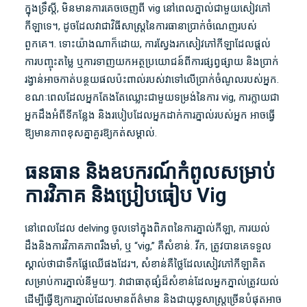
ក្នុង​ទ្រឹ​ស្តី, មិនមានការគេចចេញពី vig នៅពេលភ្នាល់ជាមួយសៀវភៅ
កីឡាទេ។, ដូចដែលវាជាវិធីសាស្រ្តនៃការធានាប្រាក់ចំណេញរបស់
ពួកគេ។. ទោះយ៉ាងណាក៏ដោយ, ការស្វែងរកសៀវភៅកីឡាដែលផ្តល់
ការបញ្ចុះតម្លៃ ឬការទាញយកអត្ថប្រយោជន៍ពីការផ្សព្វផ្សាយ និងប្រាក់
រង្វាន់អាចកាត់បន្ថយផលប៉ះពាល់របស់វាទៅលើប្រាក់ចំណូលរបស់អ្នក.
ខណៈពេលដែលអ្នកតែងតែឈ្លោះជាមួយទម្រង់នៃការ vig, ការក្លាយជា
អ្នកដឹងអំពីទីកន្លែង និងរបៀបដែលអ្នកដាក់ការភ្នាល់របស់អ្នក អាចធ្វើ
ឱ្យមានភាពខុសគ្នាគួរឱ្យកត់សម្គាល់.
ធនធាន និងឧបករណ៍កំពូលសម្រាប់
ការវិភាគ និងប្រៀបធៀប Vig
នៅពេលដែល delving ចូលទៅក្នុងពិភពនៃការភ្នាល់កីឡា, ការយល់
ដឹងនិងការវិភាគភាពរឹងមាំ, ឬ “vig,” គឺសំខាន់. វីក, ត្រូវបានគេទទួល
ស្គាល់ថាជាទឹកផ្លែឈើផងដែរ។, សំខាន់គឺថ្លៃដែលសៀវភៅកីឡាគិត
សម្រាប់ការភ្នាល់នីមួយៗ. វាជាធាតុផ្សំដ៏សំខាន់ដែលអ្នកភ្នាល់ត្រូវយល់
ដើម្បីធ្វើឱ្យការភ្នាល់ដែលមានព័ត៌មាន និងជាយុទ្ធសាស្រ្តច្រើនបំផុតអាច