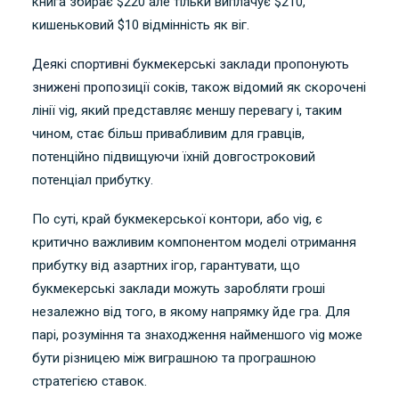
книга збирає $220 але тільки виплачує $210,
кишеньковий $10 відмінність як віг.
Деякі спортивні букмекерські заклади пропонують
знижені пропозиції соків
, також відомий як скорочені
лінії vig, який представляє меншу перевагу і, таким
чином, стає більш привабливим для гравців,
потенційно підвищуючи їхній довгостроковий
потенціал прибутку.
По суті, край букмекерської контори, або vig, є
критично важливим компонентом моделі отримання
прибутку від азартних ігор, гарантувати, що
букмекерські заклади можуть заробляти гроші
незалежно від того, в якому напрямку йде гра. Для
парі, розуміння та знаходження найменшого vig може
бути різницею між виграшною та програшною
стратегією ставок.