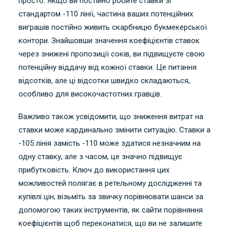
просто. Якщо ви постійно робите ставки зі
стандартом -110 лінії, частина ваших потенційних
виграшів постійно живить скарбницю букмекерської
контори. Знайшовши значення коефіцієнтів ставок
через знижені пропозиції соків, ви підвищуєте свою
потенційну віддачу від кожної ставки. Це питання
відсотків, але ці відсотки швидко складаються,
особливо для високочастотних гравців.
Важливо також усвідомити, що зниження витрат на
ставки може кардинально змінити ситуацію. Ставки a
-105 лінія замість -110 може здатися незначним на
одну ставку, але з часом, це значно підвищує
прибутковість. Ключ до використання цих
можливостей полягає в ретельному дослідженні та
купівлі цін; візьміть за звичку порівнювати шанси за
допомогою таких інструментів, як
сайти порівняння
коефіцієнтів
щоб переконатися, що ви не залишите