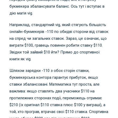
букмекера збалансувати баланс. Ось тут і вступає в
дію магія vig.
Наприклад, стандартний vig, який стягують більшість
онлайн-букмекерів -110 по обидві сторони від ставок
на спред чи загальних ставок. Зараз, це означає, що
виграти $100, гравець повинен робити ставку $110.
Звідки той зайвий $10 йти? Прямо до спортивної
книги як vig.
Шляхом зарядки -110 з обох сторін ставки,
букмекерська контора гарантує прибуток, якщо
ставки збалансовані. Математика тут проста, але
важлива: якщо ставлять два учасники $110 на
протилежних сторонах події, переможець отримає
$210 (їх оригінал $110 ставка плюс $100 у виграші), а
той, хто програв, втрачає свої $110 ставка. Спортивна