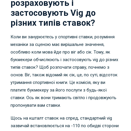
розраховують і
застосовують Vig до
різних типів ставок?
Коли ви занурюєтесь у спортивні ставки, розуміння
механіки за сценою має вирішальне значення,
особливо коли мова йде про віг або сік. Тому, як
букмекери обчислюють і застосовують vig до різних
типів ставок? Щоб розпочати справу, почнемо з
основ. Віг, також відомий як сік, це, по суті, відсоток
утримання спортивної книги. Це комісія, яку ви
платите букмекеру за його послуги з будь-якої
ставки. Ось як вони тримають світло і продовжують
пропонувати вам ставки.
Щось на кшталт ставок на спред, стандартний vig
зазвичай встановлюється на -110 по обидві сторони