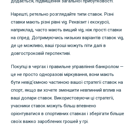
додається, підвищення загальної прибутковості.
Нарешті, ретельно розглядайте типи ставок. Різні
ставки мають різні рівні vig. Реквізит і екскурсії,
наприклад, часто мають вищий vig, ніж прості ставки
на спред. Дотримуючись низьких варіантів ставок vig,
де це можливо, ваші гроші можуть піти далі в
довгостроковій перспективі.
Покупці в чергах і правильне управління банкролом —
це не просто одноразові міркування, вони мають
бути невід’ємною частиною вашої стратегії ставок на
спорт, якщо ви хочете зменшити невпинний вплив на
ваші долари ставок. Використовуючи ці стратегії,
учасники ставок можуть більш впевнено
орієнтуватися в спортивних ставках і зберігати більше
своїх важко зароблених грошей у грі.