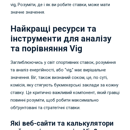
vig, Розуміти, де і як ви робите ставки, може мати
значне значення.
Найкращі ресурси та
інструменти для аналізу
та порівняння Vig
Заглиблюючись у світ спортивних ставок, розуміння
та аналіз енергійності, або “vig,” має вирішальне
значення. Віг, також визнаний соком, це, по суті,
комісія, яку стягують букмекерські заклади за кожну
ставку. Це критично важливий компонент, який гравці
повинні розуміти, щоб робити максимально
обґрунтовані та стратегічні ставки.
Які веб-сайти та калькулятори