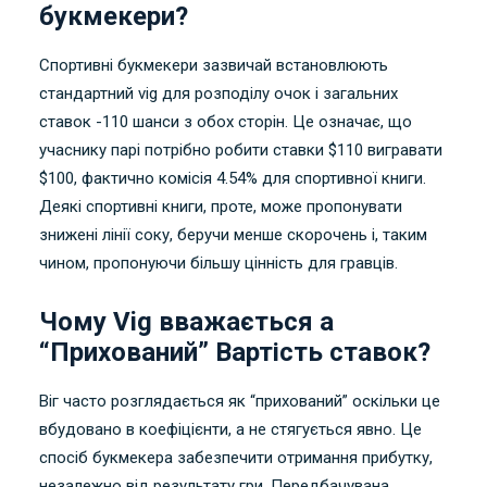
букмекери?
Спортивні букмекери зазвичай встановлюють
стандартний vig для розподілу очок і загальних
ставок -110 шанси з обох сторін. Це означає, що
учаснику парі потрібно робити ставки $110 вигравати
$100, фактично комісія 4.54% для спортивної книги.
Деякі спортивні книги, проте, може пропонувати
знижені лінії соку, беручи менше скорочень і, таким
чином, пропонуючи більшу цінність для гравців.
Чому Vig вважається a
“Прихований” Вартість ставок?
Віг часто розглядається як “прихований” оскільки це
вбудовано в коефіцієнти, а не стягується явно. Це
спосіб букмекера забезпечити отримання прибутку,
незалежно від результату гри. Передбачувана