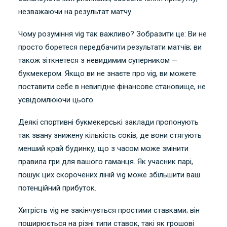
незважаючи на результат матчу.
Чому розуміння vig так важливо? Зобразити це: Ви не
просто боретеся передбачити результати матчів; ви
також зіткнетеся з невидимим суперником —
букмекером. Якщо ви не знаєте про vig, ви можете
поставити себе в невигідне фінансове становище, не
усвідомлюючи цього.
Деякі спортивні букмекерські заклади пропонують
так звану знижену кількість соків, де вони стягують
менший край будинку, що з часом може змінити
правила гри для вашого гаманця. Як учасник парі,
пошук цих скорочених ліній vig може збільшити ваш
потенційний прибуток.
Хитрість vig не закінчується простими ставками; він
поширюється на різні типи ставок, такі як грошові