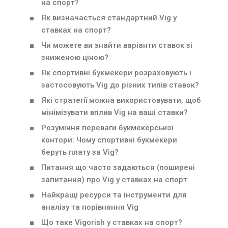
на спорт?
Як визначається стандартний Vig у
ставках на спорт?
Чи можете ви знайти варіанти ставок зі
зниженою ціною?
Як спортивні букмекери розраховують і
застосовують Vig до різних типів ставок?
Які стратегії можна використовувати, щоб
мінімізувати вплив Vig на ваші ставки?
Розуміння переваги букмекерської
контори: Чому спортивні букмекери
беруть плату за Vig?
Питання що часто задаються (поширені
запитання) про Vig у ставках на спорт
Найкращі ресурси та інструменти для
аналізу та порівняння Vig
Що таке Vigorish у ставках на спорт?