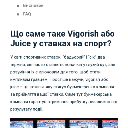
Висновок
FAQ
Що саме таке Vigorish або
Juice у ставках на спорт?
У світі спортивних ставок, “бадьорий” і “сік” два
терміни, які часто ставлять новачків у глухий кут, але
розуміння їх є ключовим для того, щоб стати
кмітливим гравцем. Простіше кажучи, vigorish або
juice – це комісія, яку стягує букмекерська компанія
за прийняття вашої ставки. Саме тут букмекерська
компанія гарантує отримання прибутку незалежно від
результату події.