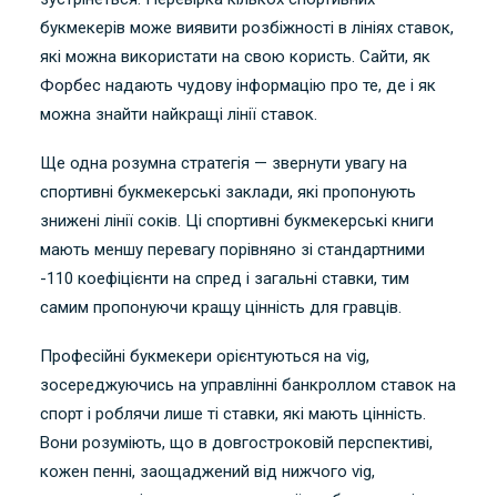
букмекерів може виявити розбіжності в лініях ставок,
які можна використати на свою користь. Сайти, як
Форбес
надають чудову інформацію про те, де і як
можна знайти найкращі лінії ставок.
Ще одна розумна стратегія — звернути увагу на
спортивні букмекерські заклади, які пропонують
знижені лінії соків. Ці спортивні букмекерські книги
мають меншу перевагу порівняно зі стандартними
-110 коефіцієнти на спред і загальні ставки, тим
самим пропонуючи кращу цінність для гравців.
Професійні букмекери орієнтуються на vig,
зосереджуючись на управлінні банкроллом ставок на
спорт і роблячи лише ті ставки, які мають цінність.
Вони розуміють, що в довгостроковій перспективі,
кожен пенні, заощаджений від нижчого vig,