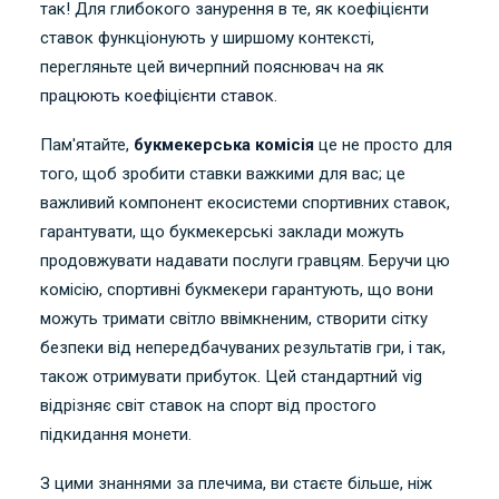
так! Для глибокого занурення в те, як коефіцієнти
ставок функціонують у ширшому контексті,
перегляньте цей вичерпний пояснювач на
як
працюють коефіцієнти ставок
.
Пам'ятайте,
букмекерська комісія
це не просто для
того, щоб зробити ставки важкими для вас; це
важливий компонент екосистеми спортивних ставок,
гарантувати, що букмекерські заклади можуть
продовжувати надавати послуги гравцям. Беручи цю
комісію, спортивні букмекери гарантують, що вони
можуть тримати світло ввімкненим, створити сітку
безпеки від непередбачуваних результатів гри, і так,
також отримувати прибуток. Цей стандартний vig
відрізняє світ ставок на спорт від простого
підкидання монети.
З цими знаннями за плечима, ви стаєте більше, ніж