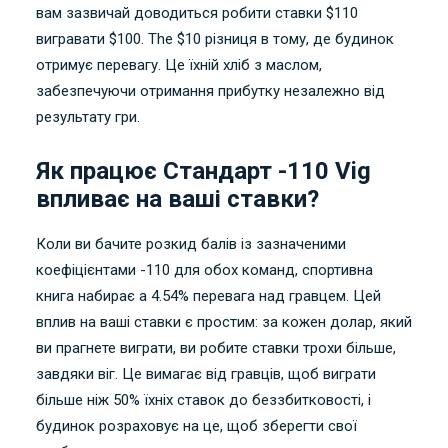
вам зазвичай доводиться робити ставки $110
вигравати $100. The $10 різниця в тому, де будинок
отримує перевагу. Це їхній хліб з маслом,
забезпечуючи отримання прибутку незалежно від
результату гри.
Як працює Стандарт -110 Vig
впливає на ваші ставки?
Коли ви бачите розкид балів із зазначеними
коефіцієнтами -110 для обох команд, спортивна
книга набирає a 4.54% перевага над гравцем. Цей
вплив на ваші ставки є простим: за кожен долар, який
ви прагнете виграти, ви робите ставки трохи більше,
завдяки віг. Це вимагає від гравців, щоб виграти
більше ніж 50% їхніх ставок до беззбитковості, і
будинок розраховує на це, щоб зберегти свої