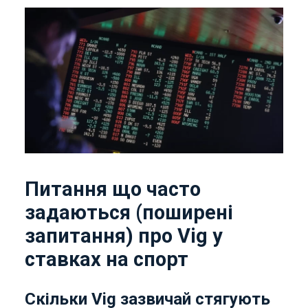
Питання що часто
задаються (поширені
запитання) про Vig у
ставках на спорт
Скільки Vig зазвичай стягують