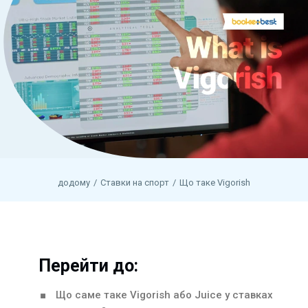
додому
Ставки на спорт
Що таке Vigorish
Перейти до:
Що саме таке Vigorish або Juice у ставках