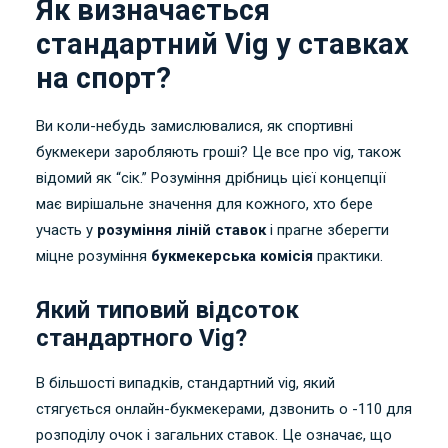
Як визначається
стандартний Vig у ставках
на спорт?
Ви коли-небудь замислювалися, як спортивні
букмекери заробляють гроші? Це все про vig, також
відомий як “сік.” Розуміння дрібниць цієї концепції
має вирішальне значення для кожного, хто бере
участь у
розуміння ліній ставок
і прагне зберегти
міцне розуміння
букмекерська комісія
практики.
Який типовий відсоток
стандартного Vig?
В більшості випадків, стандартний vig, який
стягується онлайн-букмекерами, дзвонить о -110 для
розподілу очок і загальних ставок. Це означає, що