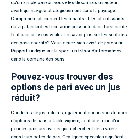
qu'un simple parieur; vous êtes désormais un acteur
averti qui navigue stratégiquement dans le paysage.
Comprendre pleinement les tenants et les aboutissants
du vig standard est une arme puissante dans l’arsenal de
tout parieur.. Vous voulez en savoir plus sur les subtilités
des paris sportifs? Vous seriez bien avisé de parcourir
Rapport juridique sur le sport
, un trésor d'informations
dans le domaine des paris.
Pouvez-vous trouver des
options de pari avec un jus
réduit?
Conduites de jus réduites, également connu sous le nom
d'options de paris à faible vigueur, sont une mine d'or
pour les parieurs avertis qui recherchent de la valeur
dans leurs cotes de pari. Ces lignes spéciales signifient