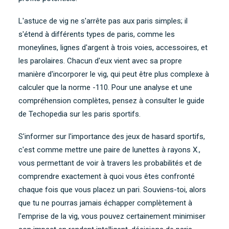
L'astuce de vig ne s'arrête pas aux paris simples; il
s'étend à différents types de paris, comme les
moneylines, lignes d'argent à trois voies, accessoires, et
les parolaires. Chacun d'eux vient avec sa propre
manière d'incorporer le vig, qui peut être plus complexe à
calculer que la norme -110. Pour une analyse et une
compréhension complètes, pensez à consulter le guide
de Techopedia sur les paris sportifs.
S'informer sur l'importance des jeux de hasard sportifs,
c'est comme mettre une paire de lunettes à rayons X.,
vous permettant de voir à travers les probabilités et de
comprendre exactement à quoi vous êtes confronté
chaque fois que vous placez un pari. Souviens-toi, alors
que tu ne pourras jamais échapper complètement à
l'emprise de la vig, vous pouvez certainement minimiser