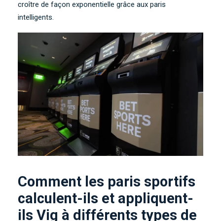
croître de façon exponentielle grâce aux paris
intelligents.
Comment les paris sportifs
calculent-ils et appliquent-
ils Vig à différents types de