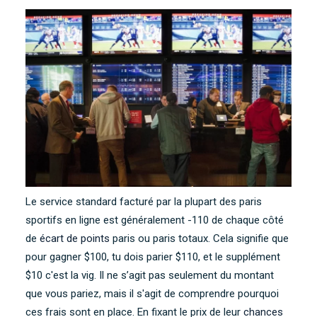
Le service standard facturé par la plupart des paris
sportifs en ligne est généralement -110 de chaque côté
de
écart de points
paris ou paris totaux. Cela signifie que
pour gagner $100, tu dois parier $110, et le supplément
$10 c'est la vig. Il ne s’agit pas seulement du montant
que vous pariez, mais il s'agit de comprendre pourquoi
ces frais sont en place. En fixant le prix de leur
chances