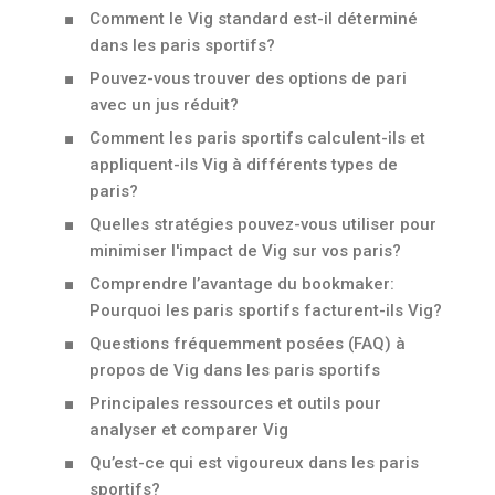
Comment le Vig standard est-il déterminé
dans les paris sportifs?
Pouvez-vous trouver des options de pari
avec un jus réduit?
Comment les paris sportifs calculent-ils et
appliquent-ils Vig à différents types de
paris?
Quelles stratégies pouvez-vous utiliser pour
minimiser l'impact de Vig sur vos paris?
Comprendre l’avantage du bookmaker:
Pourquoi les paris sportifs facturent-ils Vig?
Questions fréquemment posées (FAQ) à
propos de Vig dans les paris sportifs
Principales ressources et outils pour
analyser et comparer Vig
Qu’est-ce qui est vigoureux dans les paris
sportifs?