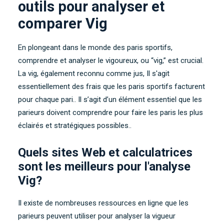
outils pour analyser et
comparer Vig
En plongeant dans le monde des paris sportifs,
comprendre et analyser le vigoureux, ou “vig,” est crucial.
La vig, également reconnu comme jus, Il s'agit
essentiellement des frais que les paris sportifs facturent
pour chaque pari.. Il s’agit d’un élément essentiel que les
parieurs doivent comprendre pour faire les paris les plus
éclairés et stratégiques possibles..
Quels sites Web et calculatrices
sont les meilleurs pour l'analyse
Vig?
Il existe de nombreuses ressources en ligne que les
parieurs peuvent utiliser pour analyser la vigueur