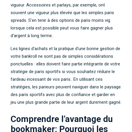
vigueur. Accessoires et parlays, par exemple, ont
souvent une vigueur plus élevée que les simples paris
spreads. S'en tenir à des options de paris moins vig
lorsque cela est possible peut vous faire gagner plus
d'argent à long terme..
Les lignes d'achats et la pratique d'une bonne gestion de
votre bankroll ne sont pas de simples considérations
ponctuelles : elles doivent faire partie intégrante de votre
stratégie de paris sportifs si vous souhaitez réduire le
fardeau incessant de vos paris.. En utilisant ces
stratégies, les parieurs peuvent naviguer dans le paysage
des paris sportifs avec plus de confiance et garder en
jeu une plus grande partie de leur argent durement gagné.
Comprendre l’avantage du
bookmaker: Pourquoi les