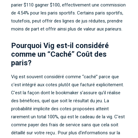
parier $110 gagner $100, effectivement une commission
de 4.54% pour les paris sportifs. Certains paris sportifs,
toutefois, peut offrir des lignes de jus réduites, prendre
moins de part et offrir ainsi plus de valeur aux parieurs.
Pourquoi Vig est-il considéré
comme un “Caché” Coût des
paris?
Vig est souvent considéré comme “caché” parce que
c'est intégré aux cotes plutôt que facturé explicitement.
C’est la façon dont le bookmaker s’assure qu’il réalise
des bénéfices, quel que soit le résultat du jeu. La
probabilité implicite des cotes proposées atteint
rarement un total 100%, qui est le cadeau de la vig. C'est
comme payer des frais de service sans que cela soit
détaillé sur votre reçu.. Pour plus d'informations sur la