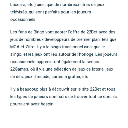
baccara, etc.) ainsi que de nombreux titres de jeux
télévisés, qui sont parfaits pour les joueurs
occasionnels.
Les fans de Bingo vont adorer l'offre de 22Bet avec des
jeux de nombreux développeurs de premier plan, tels que
MGA et Zitro. Il y a le bingo traditionnel ainsi que le
slingo, et les jeux ont lieu autour de l'horloge. Les joueurs
occasionnels apprécieront également la section
22Games, où il y a une sélection de jeux de loterie, jeux
de dés, jeux d'arcade, cartes à gratter, etc.
Il y a beaucoup plus à découvrir sur le site 22Bet et tous
les types de joueurs sont sûrs de trouver tout ce dont ils
pourraient avoir besoin.