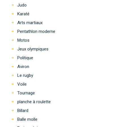
Judo
Karaté
Arts martiaux
Pentathlon moderne
Motos
Jeux olympiques
Politique
Aviron
Le rugby
Voile
Tournage
planche à roulette
Billard
Balle molle