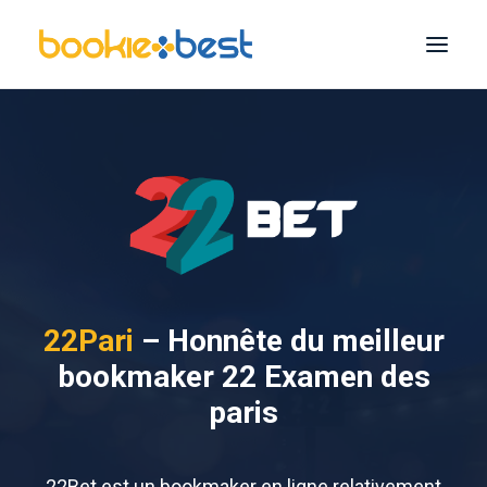
Meilleurs bookmakers
Melbet
1xBet
1Gagner
22Pari
22Pari
– Honnête du meilleur
Bet365
bookmaker 22 Examen des
Le plus pari
paris
Recherche
22Bet est un bookmaker en ligne relativement