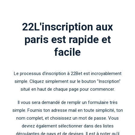
22L'inscription aux
paris est rapide et
facile
Le processus d'inscription à 22Bet est incroyablement
simple. Cliquez simplement sur le bouton "Inscription"
situé en haut de chaque page pour commencer.
Il vous sera demandé de remplir un formulaire très
simple. Fournis ton adresse mail en toute simplicité, ton
nom complet, et choisissez un mot de passe. Vous
devrez également sélectionner dans des listes
déroulantes de pays et de devises. Il est à noter qu'il