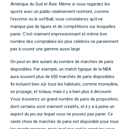
Amérique du Sud et Asie. Même si vous regardez les
sports avec un public relativement restreint, comme
l'escrime ou le softball, vous constaterez qu'il ne
manque pas de ligues et de compétitions sur lesquelles
parier. C'est vraiment impressionnant et même bon
nombre des comptables les plus célèbres ne parviennent
pas à couvrir une gamme aussi large.
On peut en dire autant du nombre de marchés de paris
disponibles. Par exemple, un match typique de la NBA
aura souvent plus de 600 marchés de paris disponibles.
Ils incluent bien sûr tous les habitués, comme moneyline,
se propage, et totaux, mais il y a bien plus à découvrir.
Vous trouverez un grand nombre de paris de proposition,
dont certains sont vraiment créatifs, et il y a à peine un
aspect du jeu sur lequel vous ne pouvez pas parier. Ce
vaste choix de marchés de paris est disponible pour tous