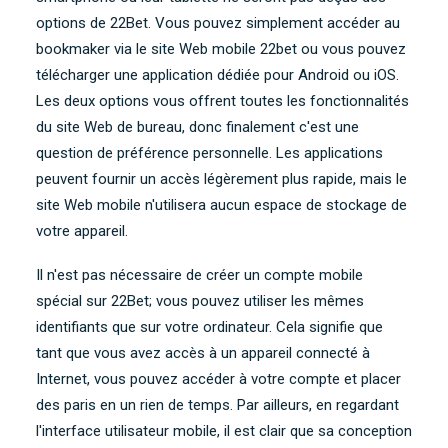
options de 22Bet. Vous pouvez simplement accéder au
bookmaker via le site Web mobile 22bet ou vous pouvez
télécharger une application dédiée pour Android ou iOS.
Les deux options vous offrent toutes les fonctionnalités
du site Web de bureau, donc finalement c'est une
question de préférence personnelle. Les applications
peuvent fournir un accès légèrement plus rapide, mais le
site Web mobile n'utilisera aucun espace de stockage de
votre appareil.
Il n'est pas nécessaire de créer un compte mobile
spécial sur 22Bet; vous pouvez utiliser les mêmes
identifiants que sur votre ordinateur. Cela signifie que
tant que vous avez accès à un appareil connecté à
Internet, vous pouvez accéder à votre compte et placer
des paris en un rien de temps. Par ailleurs, en regardant
l'interface utilisateur mobile, il est clair que sa conception