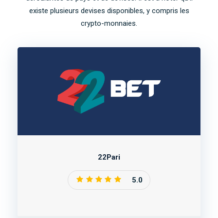
existe plusieurs devises disponibles, y compris les
crypto-monnaies.
22Pari
5.0