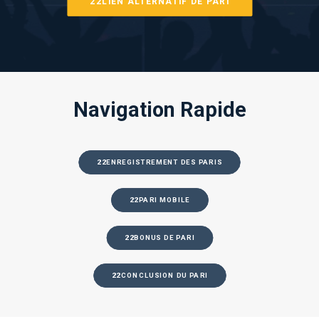
22LIEN ALTERNATIF DE PARI
Navigation Rapide
22ENREGISTREMENT DES PARIS
22PARI MOBILE
22BONUS DE PARI
22CONCLUSION DU PARI