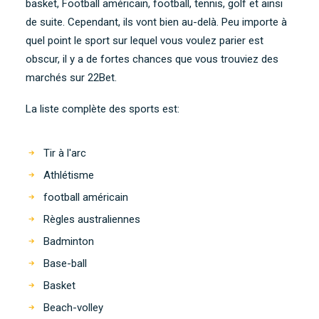
basket, Football américain, football, tennis, golf et ainsi
de suite. Cependant, ils vont bien au-delà. Peu importe à
quel point le sport sur lequel vous voulez parier est
obscur, il y a de fortes chances que vous trouviez des
marchés sur 22Bet.
La liste complète des sports est:
Tir à l'arc
Athlétisme
football américain
Règles australiennes
Badminton
Base-ball
Basket
Beach-volley