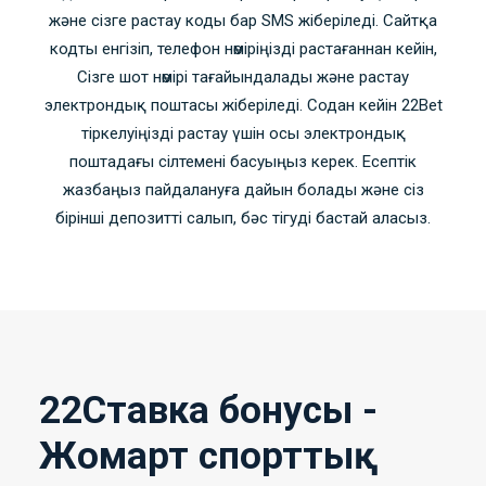
және сізге растау коды бар SMS жіберіледі. Сайтқа
кодты енгізіп, телефон нөміріңізді растағаннан кейін,
Сізге шот нөмірі тағайындалады және растау
электрондық поштасы жіберіледі. Содан кейін 22Bet
тіркелуіңізді растау үшін осы электрондық
поштадағы сілтемені басуыңыз керек. Есептік
жазбаңыз пайдалануға дайын болады және сіз
бірінші депозитті салып, бәс тігуді бастай аласыз.
22Ставка бонусы -
Жомарт спорттық