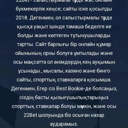
букмекерлік кеңсе; сайты іске қосылды
2018. Дегенмен, ол салыстырмалы түрде
қысқа уақыт ішінде тамаша беделге ие
болды және көптеген тұтынушыларды
тартты. Сайт барлығы бір онлайн құмар
ойынының орны болуға ұмтылады және
осы мақсатта ол өнімдердің кең ауқымын
ұсынады., мысалы, казино және бинго
сайты, спорттық ставкаларға қосымша.
Дегенмен, Егер сіз Best Bookie-де болсаңыз,
сіздің басты қызығушылықтарыңыз
спорттық ставкалар болуы мүмкін, және осы
22Bet шолуында біз осыған назар
аударамыз.