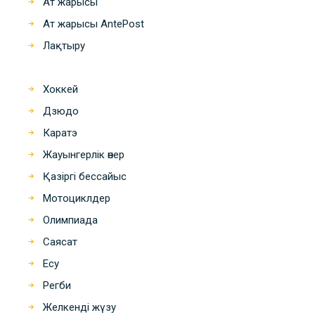
Ат жарысы
Ат жарысы AntePost
Лақтыру
Хоккей
Дзюдо
Каратэ
Жауынгерлік өнер
Қазіргі бессайыс
Мотоциклдер
Олимпиада
Саясат
Есу
Регби
Желкенді жүзу