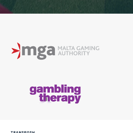
TRANSPOSH