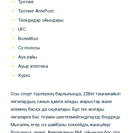
Тротинг
Тротинг AntePost
Теледидар ойындары
UFC
Волейбол
Су полосы
Ауа райы
Ауыр атлетика
Күрес
Осы спорт түрлерінің барлығында, 22Bet таңғажайып
лигалардың санын қамти алады, жарыстар және
әлемнің басқа да оқиғалары. Бұл тек жоғары
лигаларға бәс тігумен шектелмейтіндігіңізді білдіреді.
Мысалға, егер сіз шайбалы хоккейдің жанкүйері
болсаңыз, әрине, Американың NHL ойынына бәс тіге