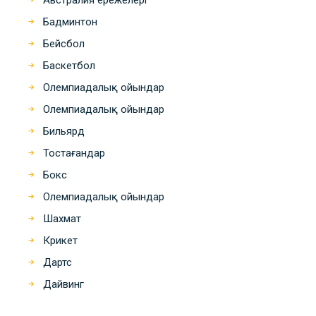
Австралия ережелері
Бадминтон
Бейсбол
Баскетбол
Олемпиадалық ойындар
Олемпиадалық ойындар
Бильярд
Тостағандар
Бокс
Олемпиадалық ойындар
Шахмат
Крикет
Дартс
Дайвинг