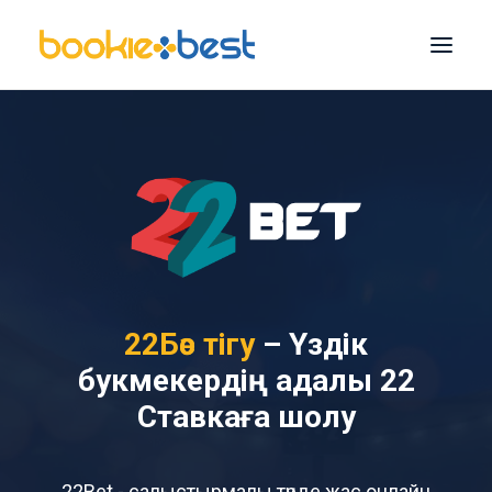
Үздік букмекерлер
Мелбет
1xBet
1Жеңіс
22Бәс тігу
22Бәс тігу
– Үздік
Bet365
букмекердің адалы 22
Mostbet
Ставкаға шолу
Іздеу
22Bet - салыстырмалы түрде жас онлайн