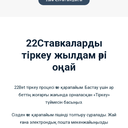
22БӘС ҚОРЫТЫНДЫСЫ
22Ставкаларды
тіркеу жылдам әрі
оңай
22Bet тіркеу процесі өте қарапайым. Бастау үшін әр
беттің жоғарғы жағында орналасқан «Тіркеу»
түймесін басыңыз.
Сізден өте қарапайым пішінді толтыру сұралады. Жай
ғана электрондық пошта мекенжайыңызды