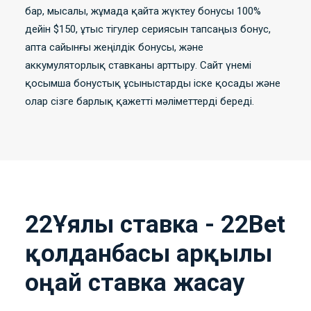
бар, мысалы, жұмада қайта жүктеу бонусы 100%
дейін $150, ұтыс тігулер сериясын тапсаңыз бонус,
апта сайынғы жеңілдік бонусы, және
аккумуляторлық ставканы арттыру. Сайт үнемі
қосымша бонустық ұсыныстарды іске қосады және
олар сізге барлық қажетті мәліметтерді береді.
22Ұялы ставка - 22Bet
қолданбасы арқылы
оңай ставка жасау