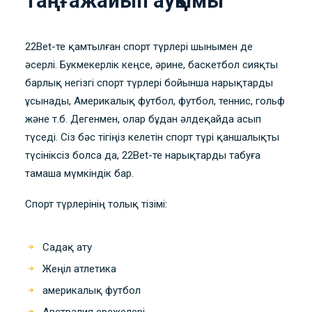
таңғажайып ауқымы
22Bet-те қамтылған спорт түрлері шынымен де
әсерлі. Букмекерлік кеңсе, әрине, баскетбол сияқты
барлық негізгі спорт түрлері бойынша нарықтарды
ұсынады, Америкалық футбол, футбол, теннис, гольф
және т.б. Дегенмен, олар бұдан әлдеқайда асып
түседі. Сіз бәс тігіңіз келетін спорт түрі қаншалықты
түсініксіз болса да, 22Bet-те нарықтарды табуға
тамаша мүмкіндік бар.
Спорт түрлерінің толық тізімі:
Садақ ату
Жеңіл атлетика
америкалық футбол