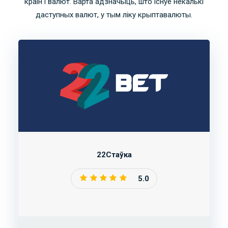
краін і валют. Варта адзначыць, што існуе некалькі
даступных валют, у тым ліку крыптавалюты.
22Стаўка
5.0