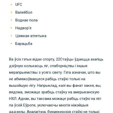
UFC
Валейбол
Воднае пола
Надвор'е
Цяжкая атлетыка
Барацьба
Ва ўсіх гэтых відах спорту, 22Стаўцы ўдаецца ахапіць
дзіўную колькасць ліг, спаборніцтвы і іншыя
мерапрыемствы з усяго свету. Гэта азначае, што вы
не абмяжоўваецеся рабіць стаўкі толькі на
вышэйшую лігу. Напрыклад, калі вы фанат хакея, вы,
вядома, зможаце зрабіць стаўку на амерыканскую
НХЛ. Аднак, вы таксама можаце рабіць стаўкі на лігі
па ўсёй Еўропе, уключаючы многія ніжэйшыя
аддзелы. Аналагічна, букмекерскія стаўкі не толькі