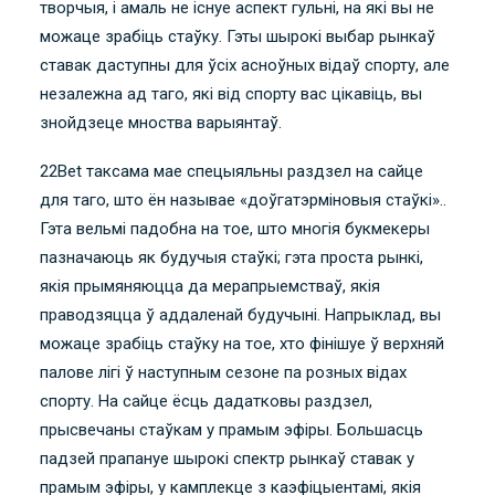
творчыя, і амаль не існуе аспект гульні, на які вы не
можаце зрабіць стаўку. Гэты шырокі выбар рынкаў
ставак даступны для ўсіх асноўных відаў спорту, але
незалежна ад таго, які від спорту вас цікавіць, вы
знойдзеце мноства варыянтаў.
22Bet таксама мае спецыяльны раздзел на сайце
для таго, што ён называе «доўгатэрміновыя стаўкі»..
Гэта вельмі падобна на тое, што многія букмекеры
пазначаюць як будучыя стаўкі; гэта проста рынкі,
якія прымяняюцца да мерапрыемстваў, якія
праводзяцца ў аддаленай будучыні. Напрыклад, вы
можаце зрабіць стаўку на тое, хто фінішуе ў верхняй
палове лігі ў наступным сезоне па розных відах
спорту. На сайце ёсць дадатковы раздзел,
прысвечаны стаўкам у прамым эфіры. Большасць
падзей прапануе шырокі спектр рынкаў ставак у
прамым эфіры, у камплекце з каэфіцыентамі, якія