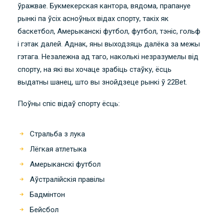
ўражвае. Букмекерская кантора, вядома, прапануе
рынкі па ўсіх асноўных відах спорту, такіх як
баскетбол, Амерыканскі футбол, футбол, тэніс, гольф
і гэтак далей. Аднак, яны выходзяць далёка за межы
гэтага. Незалежна ад таго, наколькі незразумелы від
спорту, на які вы хочаце зрабіць стаўку, ёсць
выдатны шанец, што вы знойдзеце рынкі ў 22Bet.
Поўны спіс відаў спорту ёсць:
Стральба з лука
Лёгкая атлетыка
Амерыканскі футбол
Аўстралійскія правілы
Бадмінтон
Бейсбол