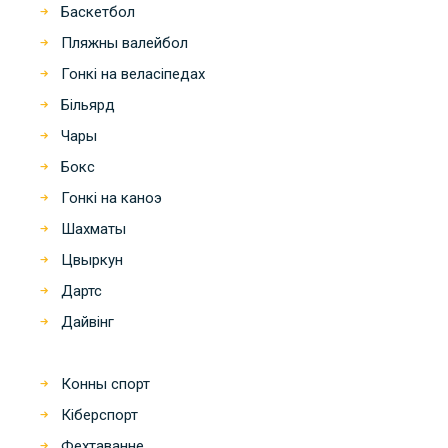
Баскетбол
Пляжны валейбол
Гонкі на веласіпедах
Більярд
Чары
Бокс
Гонкі на каноэ
Шахматы
Цвыркун
Дартс
Дайвінг
Конны спорт
Кіберспорт
Фехтаванне