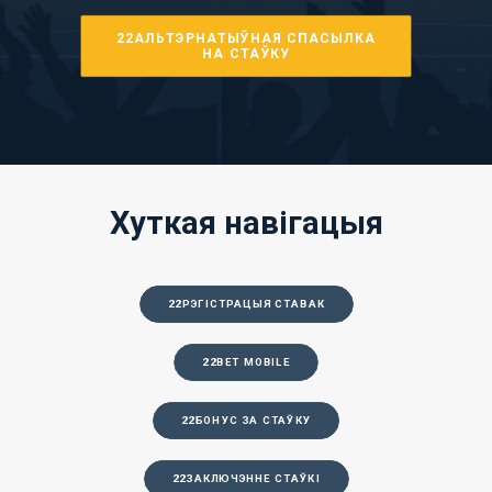
22АЛЬТЭРНАТЫЎНАЯ СПАСЫЛКА 
НА СТАЎКУ
Хуткая навігацыя
22РЭГІСТРАЦЫЯ СТАВАК
22BET MOBILE
22БОНУС ЗА СТАЎКУ
22ЗАКЛЮЧЭННЕ СТАЎКІ