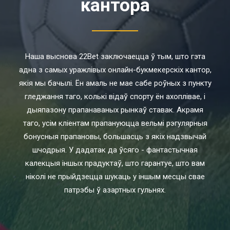
кантора
Наша выснова 22Bet заключаецца ў тым, што гэта
адна з самых уражлівых онлайн-букмекерскіх кантор,
якія мы бачылі. Ён амаль не мае сабе роўных з пункту
гледжання таго, колькі відаў спорту ён ахоплівае, і
дыяпазону прапанаваных рынкаў ставак. Акрамя
таго, усім кліентам прапануюцца вельмі рэгулярныя
бонусныя прапановы, большасць з якіх надзвычай
шчодрыя. У дадатак да ўсяго - фантастычная
калекцыя іншых прадуктаў, што гарантуе, што вам
ніколі не прыйдзецца шукаць у іншым месцы свае
патрэбы ў азартных гульнях.