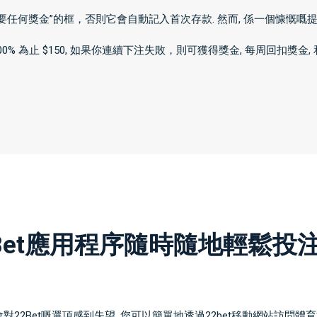
任何獎金”的框，否則它會自動記入首次存款. 然而, 係一個慷慨嘅
0% 為止 $150, 如果你連續下注失敗，則可獲得獎金, 每周回扣獎
22Bet應用程序隨時隨地輕鬆投
Bet嘅選項感到失望. 您可以簡單地透過22bet移動網站訪問體育博