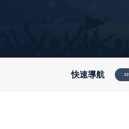
快速導航
2