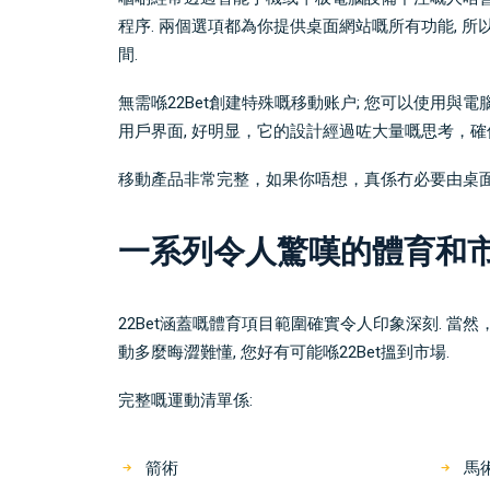
程序. 兩個選項都為你提供桌面網站嘅所有功能, 
間.
無需喺22Bet創建特殊嘅移動账户; 您可以使用與
用戶界面, 好明显，它的設計經過咗大量嘅思考，確保可
移動產品非常完整，如果你唔想，真係冇必要由桌面設
一系列令人驚嘆的體育和
22Bet涵蓋嘅體育項目範圍確實令人印象深刻. 當然，
動多麼晦澀難懂, 您好有可能喺22Bet搵到市場.
完整嘅運動清單係:
箭術
馬