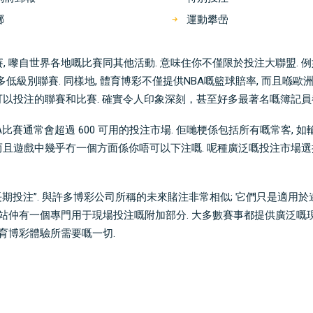
擲
運動攀喦
聯賽, 嚟自世界各地嘅比賽同其他活動. 意味住你不僅限於投注大聯盟.
好多低級別聯賽. 同樣地, 體育博彩不僅提供NBA嘅籃球賠率, 而且喺
乏可以投注的聯賽和比賽. 確實令人印象深刻，甚至好多最著名嘅簿記
比賽通常會超過 600 可用的投注市場. 佢哋梗係包括所有嘅常客, 如輸
 而且遊戲中幾乎冇一個方面係你唔可以下注嘅. 呢種廣泛嘅投注市場
長期投注”. 與許多博彩公司所稱的未來賭注非常相似; 它們只是適用於
站仲有一個專門用于現場投注嘅附加部分. 大多數賽事都提供廣泛嘅
整體育博彩體驗所需要嘅一切.