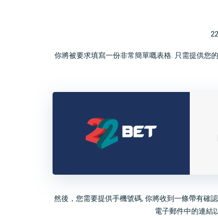
2
你將被要求填寫一份非常簡單嘅表格. 只需提供您的
然後，您需要提供手機號碼, 你將收到一條帶有確認
電子郵件中的連結以