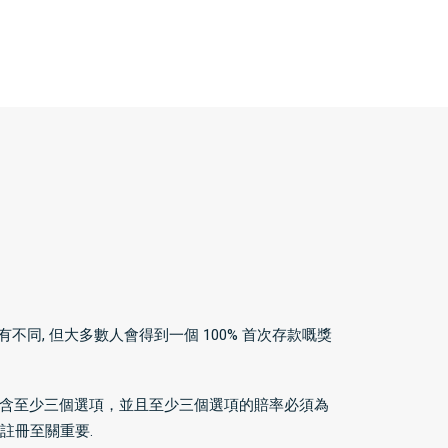
不同, 但大多數人會得到一個 100% 首次存款嘅獎
必須包含至少三個選項，並且至少三個選項的賠率必須為
行註冊至關重要.