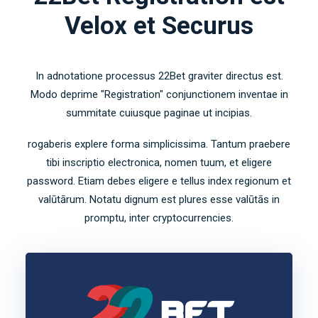
Velox et Securus
In adnotatione processus 22Bet graviter directus est.
Modo deprime "Registration" conjunctionem inventae in
summitate cuiusque paginae ut incipias.
rogaberis explere forma simplicissima. Tantum praebere
tibi inscriptio electronica, nomen tuum, et eligere
password. Etiam debes eligere e tellus index regionum et
valūtārum. Notatu dignum est plures esse valūtās in
promptu, inter cryptocurrencies.