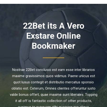
22Bet its A Vero
Exstare Online
Bookmaker
Nostrae 22Bet conclusio est eam esse inter librarios
maxime gravissimos quos vidimus. Paene unicus est
quot lusus contegit et distributio mercatus sponsio
oblatio est. Ceterum, Omnes clientes offeruntur iusto
valde bonus offert, quae maxime sunt liberales. Topping
it all off is fantastic collection of other products,