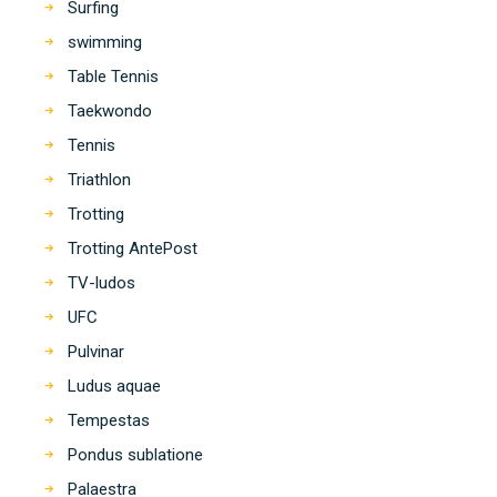
Surfing
swimming
Table Tennis
Taekwondo
Tennis
Triathlon
Trotting
Trotting AntePost
TV-ludos
UFC
Pulvinar
Ludus aquae
Tempestas
Pondus sublatione
Palaestra