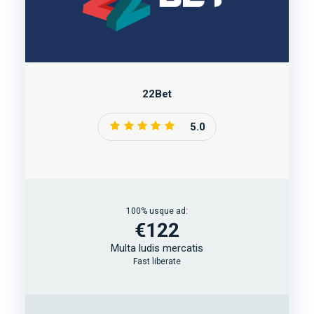
22Bet
5.0
100% usque ad:
€122
Multa ludis mercatis
Fast liberate