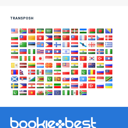
TRANSPOSH