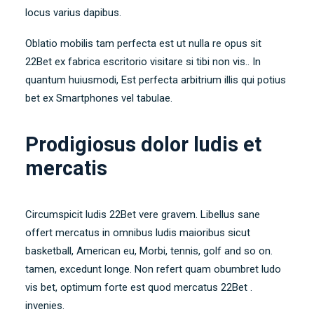
locus varius dapibus.
Oblatio mobilis tam perfecta est ut nulla re opus sit
22Bet ex fabrica escritorio visitare si tibi non vis.. In
quantum huiusmodi, Est perfecta arbitrium illis qui potius
bet ex Smartphones vel tabulae.
Prodigiosus dolor ludis et
mercatis
Circumspicit ludis 22Bet vere gravem. Libellus sane
offert mercatus in omnibus ludis maioribus sicut
basketball, American eu, Morbi, tennis, golf and so on.
tamen, excedunt longe. Non refert quam obumbret ludo
vis bet, optimum forte est quod mercatus 22Bet .
invenies.