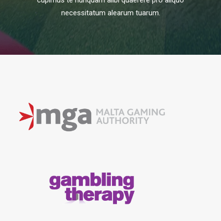
cupimus te nunquam alibi quaerere pro aliquo
necessitatum alearum tuarum.