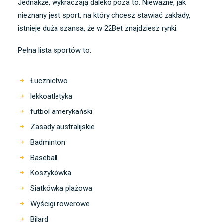
Jednakże, wykraczają daleko poza to. Nieważne, jak
nieznany jest sport, na który chcesz stawiać zakłady,
istnieje duża szansa, że ​​w 22Bet znajdziesz rynki.
Pełna lista sportów to:
Łucznictwo
lekkoatletyka
futbol amerykański
Zasady australijskie
Badminton
Baseball
Koszykówka
Siatkówka plażowa
Wyścigi rowerowe
Bilard