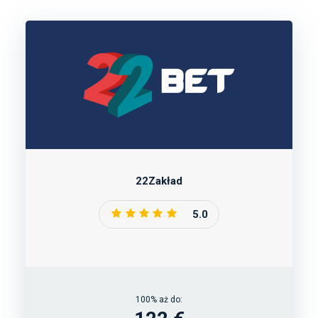
22Zakład
5.0
100% aż do: