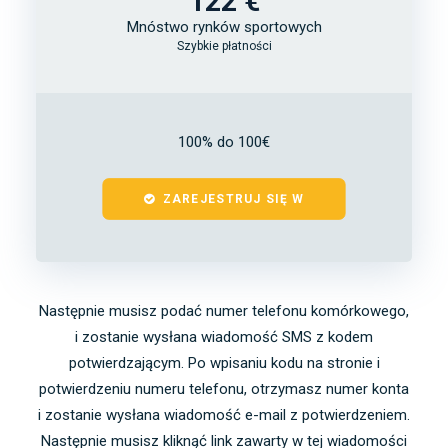
122 €
Mnóstwo rynków sportowych
Szybkie płatności
100% do 100€
ZAREJESTRUJ SIĘ W
Następnie musisz podać numer telefonu komórkowego,
i zostanie wysłana wiadomość SMS z kodem
potwierdzającym. Po wpisaniu kodu na stronie i
potwierdzeniu numeru telefonu, otrzymasz numer konta
i zostanie wysłana wiadomość e-mail z potwierdzeniem.
Następnie musisz kliknąć link zawarty w tej wiadomości