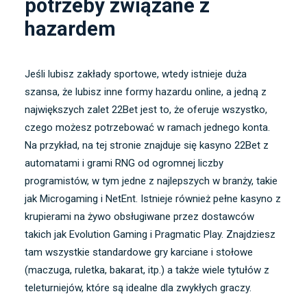
potrzeby związane z
hazardem
Jeśli lubisz zakłady sportowe, wtedy istnieje duża
szansa, że ​​lubisz inne formy hazardu online, a jedną z
największych zalet 22Bet jest to, że oferuje wszystko,
czego możesz potrzebować w ramach jednego konta.
Na przykład, na tej stronie znajduje się kasyno 22Bet z
automatami i grami RNG od ogromnej liczby
programistów, w tym jedne z najlepszych w branży, takie
jak Microgaming i NetEnt. Istnieje również pełne kasyno z
krupierami na żywo obsługiwane przez dostawców
takich jak Evolution Gaming i Pragmatic Play. Znajdziesz
tam wszystkie standardowe gry karciane i stołowe
(maczuga, ruletka, bakarat, itp.) a także wiele tytułów z
teleturniejów, które są idealne dla zwykłych graczy.