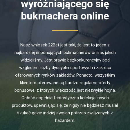
wyróżniającego się
bukmachera online
Nasz wniosek 22Bet jest taki, że jest to jeden z
najbardziej imponujących bukmacherów online, jakich
widzieliśmy. Jest prawie bezkonkurencyjny pod
względem liczby dyscyplin sportowych i zakresu
oferowanych rynków zakładów. Ponadto, wszystkim
klientom oferowane są bardzo regularne oferty
bonusowe, z których większość jest niezwykle hojna.
Całość dopełnia fantastyczna kolekcja innych
produktów, upewniając się, że nigdy nie będziesz musiał
szukać gdzie indziej swoich potrzeb związanych z
hazardem.