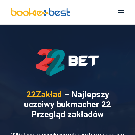
Najlepsi bukmacherzy
Melbet
1xBet
1Wygrać
22Zakład
22Zakład
– Najlepszy
Bet365
uczciwy bukmacher 22
Mostbet
Przegląd zakładów
Wyszukiwanie
22Bet jest stosunkowo młodym bukmacherem