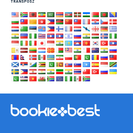
TRANSPOSZ