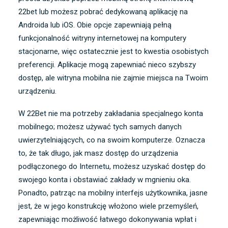
22bet lub możesz pobrać dedykowaną aplikację na
Androida lub iOS. Obie opcje zapewniają pełną
funkcjonalność witryny internetowej na komputery
stacjonarne, więc ostatecznie jest to kwestia osobistych
preferencji. Aplikacje mogą zapewniać nieco szybszy
dostęp, ale witryna mobilna nie zajmie miejsca na Twoim
urządzeniu.
W 22Bet nie ma potrzeby zakładania specjalnego konta
mobilnego; możesz używać tych samych danych
uwierzytelniających, co na swoim komputerze. Oznacza
to, że tak długo, jak masz dostęp do urządzenia
podłączonego do Internetu, możesz uzyskać dostęp do
swojego konta i obstawiać zakłady w mgnieniu oka.
Ponadto, patrząc na mobilny interfejs użytkownika, jasne
jest, że w jego konstrukcję włożono wiele przemyśleń,
zapewniając możliwość łatwego dokonywania wpłat i