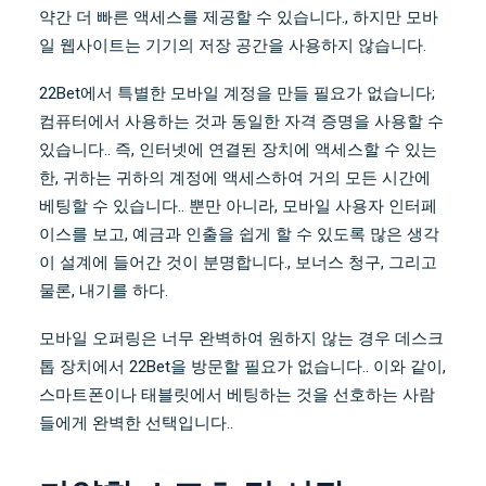
약간 더 빠른 액세스를 제공할 수 있습니다., 하지만 모바
일 웹사이트는 기기의 저장 공간을 사용하지 않습니다.
22Bet에서 특별한 모바일 계정을 만들 필요가 없습니다;
컴퓨터에서 사용하는 것과 동일한 자격 증명을 사용할 수
있습니다.. 즉, 인터넷에 연결된 장치에 액세스할 수 있는
한, 귀하는 귀하의 계정에 액세스하여 거의 모든 시간에
베팅할 수 있습니다.. 뿐만 아니라, 모바일 사용자 인터페
이스를 보고, 예금과 인출을 쉽게 할 수 있도록 많은 생각
이 설계에 들어간 것이 분명합니다., 보너스 청구, 그리고
물론, 내기를 하다.
모바일 오퍼링은 너무 완벽하여 원하지 않는 경우 데스크
톱 장치에서 22Bet을 방문할 필요가 없습니다.. 이와 같이,
스마트폰이나 태블릿에서 베팅하는 것을 선호하는 사람
들에게 완벽한 선택입니다..