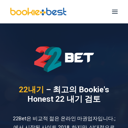
최고의 마권업자
멜벳
1xBet
1이기다
22내기
22내기
– 최고의 Bookie's
벳365
Honest 22 내기 검토
모스트벳
검색
22Bet은 비교적 젊은 온라인 마권업자입니다.;
에서 시작된 사이트 2018. 하지만, 상대적으로