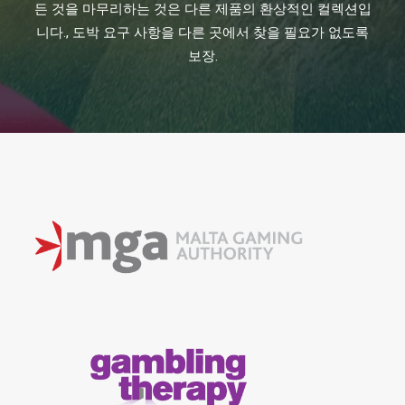
든 것을 마무리하는 것은 다른 제품의 환상적인 컬렉션입
니다., 도박 요구 사항을 다른 곳에서 찾을 필요가 없도록
보장.