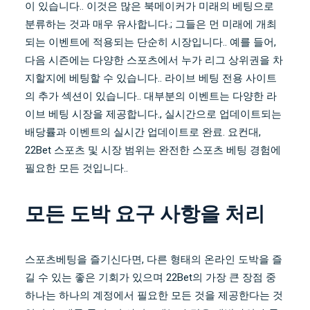
이 있습니다.. 이것은 많은 북메이커가 미래의 베팅으로
분류하는 것과 매우 유사합니다.; 그들은 먼 미래에 개최
되는 이벤트에 적용되는 단순히 시장입니다.. 예를 들어,
다음 시즌에는 다양한 스포츠에서 누가 리그 상위권을 차
지할지에 베팅할 수 있습니다.. 라이브 베팅 전용 사이트
의 추가 섹션이 있습니다.. 대부분의 이벤트는 다양한 라
이브 베팅 시장을 제공합니다., 실시간으로 업데이트되는
배당률과 이벤트의 실시간 업데이트로 완료. 요컨대,
22Bet 스포츠 및 시장 범위는 완전한 스포츠 베팅 경험에
필요한 모든 것입니다..
모든 도박 요구 사항을 처리
스포츠베팅을 즐기신다면, 다른 형태의 온라인 도박을 즐
길 수 있는 좋은 기회가 있으며 22Bet의 가장 큰 장점 중
하나는 하나의 계정에서 필요한 모든 것을 제공한다는 것