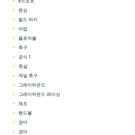
e스포츠
펜싱
필드 하키
어업
플로어볼
축구
공식 1
풋살
게일 축구
그레이하운드
그레이하운드 레이싱
체조
핸드볼
경마
경마