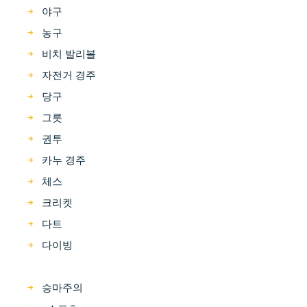
야구
농구
비치 발리볼
자전거 경주
당구
그릇
권투
카누 경주
체스
크리켓
다트
다이빙
승마주의