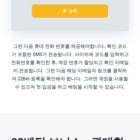
등록
그런 다음 휴대 전화 번호를 제공해야합니다., 확인 코드
가 포함된 SMS가 전송됩니다.. 사이트에 코드를 입력하고
전화번호를 확인한 후, 계정 번호가 할당되고 확인 이메일
이 전송됩니다.. 그런 다음 해당 이메일의 링크를 클릭하
여 22Bet 등록을 확인해야 합니다.. 그러면 계정을 사용할
수 있으며 첫 입금을 하고 베팅을 시작할 수 있습니다..