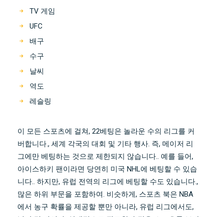
TV 게임
UFC
배구
수구
날씨
역도
레슬링
이 모든 스포츠에 걸쳐, 22베팅은 놀라운 수의 리그를 커
버합니다., 세계 각국의 대회 및 기타 행사. 즉, 메이저 리
그에만 베팅하는 것으로 제한되지 않습니다.. 예를 들어,
아이스하키 팬이라면 당연히 미국 NHL에 베팅할 수 있습
니다.. 하지만, 유럽 ​​전역의 리그에 베팅할 수도 있습니다.,
많은 하위 부문을 포함하여. 비슷하게, 스포츠 북은 NBA
에서 농구 확률을 제공할 뿐만 아니라, 유럽 ​​리그에서도,