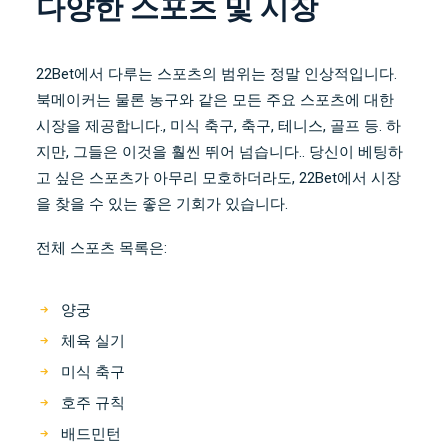
다양한 스포츠 및 시장
22Bet에서 다루는 스포츠의 범위는 정말 인상적입니다.
북메이커는 물론 농구와 같은 모든 주요 스포츠에 대한
시장을 제공합니다., 미식 축구, 축구, 테니스, 골프 등. 하
지만, 그들은 이것을 훨씬 뛰어 넘습니다.. 당신이 베팅하
고 싶은 스포츠가 아무리 모호하더라도, 22Bet에서 시장
을 찾을 수 있는 좋은 기회가 있습니다.
전체 스포츠 목록은:
양궁
체육 실기
미식 축구
호주 규칙
배드민턴