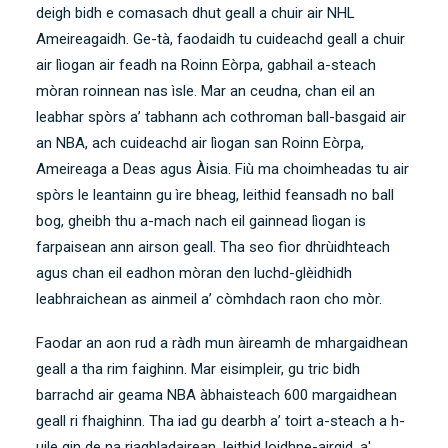
deigh bidh e comasach dhut geall a chuir air NHL
Ameireagaidh. Ge-tà, faodaidh tu cuideachd geall a chuir
air lìogan air feadh na Roinn Eòrpa, gabhail a-steach
mòran roinnean nas ìsle. Mar an ceudna, chan eil an
leabhar spòrs a’ tabhann ach cothroman ball-basgaid air
an NBA, ach cuideachd air lìogan san Roinn Eòrpa,
Ameireaga a Deas agus Àisia. Fiù ma choimheadas tu air
spòrs le leantainn gu ìre bheag, leithid feansadh no ball
bog, gheibh thu a-mach nach eil gainnead lìogan is
farpaisean ann airson geall. Tha seo fìor dhrùidhteach
agus chan eil eadhon mòran den luchd-glèidhidh
leabhraichean as ainmeil a’ còmhdach raon cho mòr.
Faodar an aon rud a ràdh mun àireamh de mhargaidhean
geall a tha rim faighinn. Mar eisimpleir, gu tric bidh
barrachd air geama NBA àbhaisteach 600 margaidhean
geall ri fhaighinn. Tha iad gu dearbh a’ toirt a-steach a h-
uile gin de na riaghladairean, leithid loidhne-airgid, a'