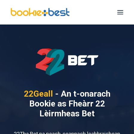
Na Leabhraichean as Fheàrr
Melbet
1xGeall
1Buaigh
22Geall
22Geall
- An t-onarach
An geall 365
Bookie as Fheàrr 22
A 'mhòr-chuid
Lèirmheas Bet
Rannsaich
22Tha Bet na neach-ceannach leabhraichean