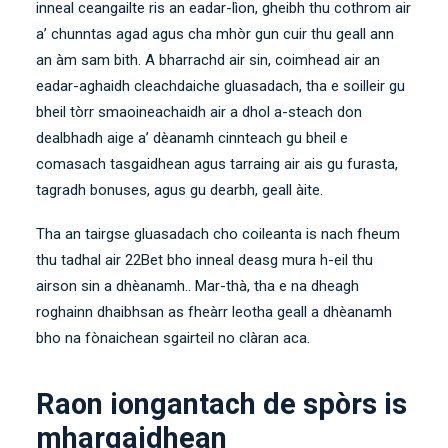
inneal ceangailte ris an eadar-lìon, gheibh thu cothrom air
a’ chunntas agad agus cha mhòr gun cuir thu geall ann
an àm sam bith. A bharrachd air sin, coimhead air an
eadar-aghaidh cleachdaiche gluasadach, tha e soilleir gu
bheil tòrr smaoineachaidh air a dhol a-steach don
dealbhadh aige a’ dèanamh cinnteach gu bheil e
comasach tasgaidhean agus tarraing air ais gu furasta,
tagradh bonuses, agus gu dearbh, geall àite.
Tha an tairgse gluasadach cho coileanta is nach fheum
thu tadhal air 22Bet bho inneal deasg mura h-eil thu
airson sin a dhèanamh.. Mar-thà, tha e na dheagh
roghainn dhaibhsan as fheàrr leotha geall a dhèanamh
bho na fònaichean sgairteil no clàran aca.
Raon iongantach de spòrs is
mhargaidhean