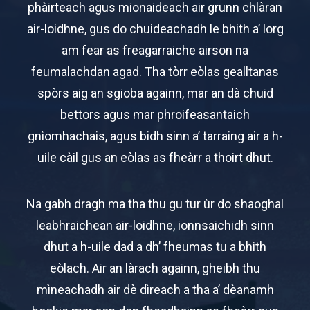
phàirteach agus mionaideach air grunn chlàran
air-loidhne, gus do chuideachadh le bhith a’ lorg
am fear as freagarraiche airson na
feumalachdan agad. Tha tòrr eòlas gealltanas
spòrs aig an sgioba againn, mar an dà chuid
bettors agus mar phroifeasantaich
gnìomhachais, agus bidh sinn a’ tarraing air a h-
uile càil gus an eòlas as fheàrr a thoirt dhut.
Na gabh dragh ma tha thu gu tur ùr do shaoghal
leabhraichean air-loidhne, ionnsaichidh sinn
dhut a h-uile dad a dh’ fheumas tu a bhith
eòlach. Air an làrach againn, gheibh thu
mìneachadh air dè dìreach a tha a’ dèanamh