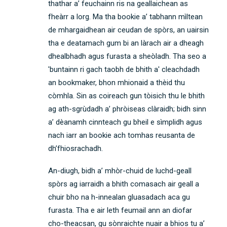
thathar a’ feuchainn ris na geallaichean as
fheàrr a lorg. Ma tha bookie a’ tabhann mìltean
de mhargaidhean air ceudan de spòrs, an uairsin
tha e deatamach gum bi an làrach air a dheagh
dhealbhadh agus furasta a sheòladh. Tha seo a
'buntainn ri gach taobh de bhith a' cleachdadh
an bookmaker, bhon mhionaid a thèid thu
còmhla. Sin as coireach gun tòisich thu le bhith
ag ath-sgrùdadh a’ phròiseas clàraidh; bidh sinn
a’ dèanamh cinnteach gu bheil e sìmplidh agus
nach iarr an bookie ach tomhas reusanta de
dh’fhiosrachadh.
An-diugh, bidh a’ mhòr-chuid de luchd-geall
spòrs ag iarraidh a bhith comasach air geall a
chuir bho na h-innealan gluasadach aca gu
furasta. Tha e air leth feumail ann an diofar
cho-theacsan, gu sònraichte nuair a bhios tu a’