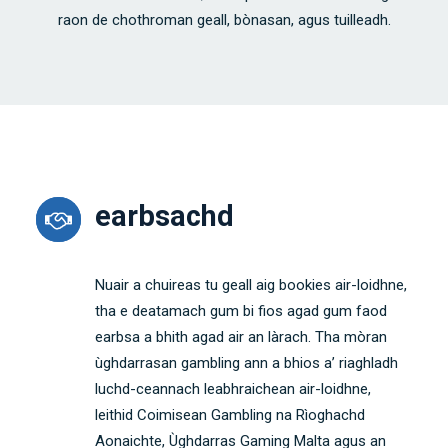
raon de chothroman geall, bònasan, agus tuilleadh.
earbsachd
Nuair a chuireas tu geall aig bookies air-loidhne,
tha e deatamach gum bi fios agad gum faod
earbsa a bhith agad air an làrach. Tha mòran
ùghdarrasan gambling ann a bhios a’ riaghladh
luchd-ceannach leabhraichean air-loidhne,
leithid Coimisean Gambling na Rìoghachd
Aonaichte, Ùghdarras Gaming Malta agus an