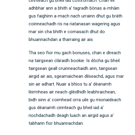
cinnteach gu bheil iad cothromach. Chan eil
adhbhar ann a bhith a’ tagradh bònas a-mhàin
gus faighinn a-mach nach urrainn dhut gu bràth
coinneachadh ris na riatanasan wagering agus
mar sin cha bhith e comasach dhut do
bhuannachdan a tharraing air ais.
Tha seo fìor mu gach bonuses, chan e dìreach
na tairgsean clàraidh bookie. Is dòcha gu bheil
tairgsean geall cruinneachaidh ann, tairgsean
airgid air ais, sgeamaichean dìlseachd, agus mar
sin air adhart. Nuair a bhios tu a’ dèanamh
lèirmheas air neach-glèidhidh leabhraichean,
bidh sinn a’ coimhead orra uile gu mionaideach
gus dèanamh cinnteach gu bheil iad a’
riochdachadh deagh luach an airgid agus a’
tabhann fìor bhuannachdan.