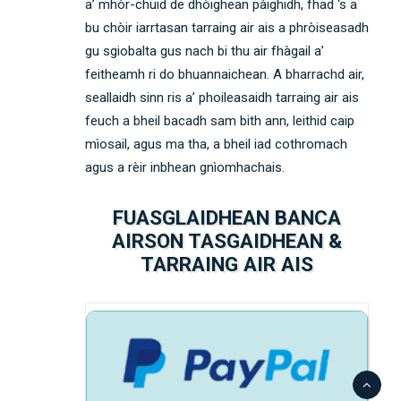
a’ mhòr-chuid de dhòighean pàighidh, fhad ‘s a
bu chòir iarrtasan tarraing air ais a phròiseasadh
gu sgiobalta gus nach bi thu air fhàgail a’
feitheamh ri do bhuannaichean. A bharrachd air,
seallaidh sinn ris a’ phoileasaidh tarraing air ais
feuch a bheil bacadh sam bith ann, leithid caip
mìosail, agus ma tha, a bheil iad cothromach
agus a rèir inbhean gnìomhachais.
FUASGLAIDHEAN BANCA
AIRSON TASGAIDHEAN &
TARRAING AIR AIS