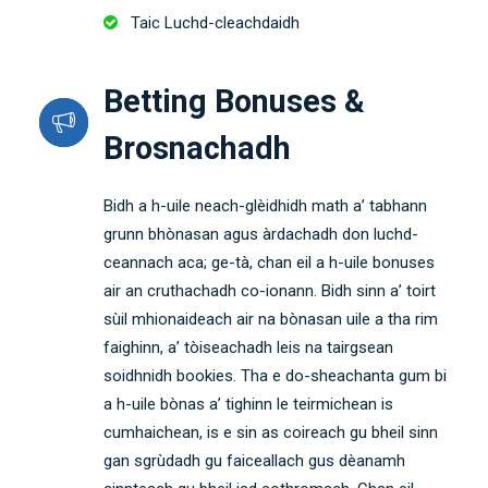
Taic Luchd-cleachdaidh
Betting Bonuses &
Brosnachadh
Bidh a h-uile neach-glèidhidh math a’ tabhann
grunn bhònasan agus àrdachadh don luchd-
ceannach aca; ge-tà, chan eil a h-uile bonuses
air an cruthachadh co-ionann. Bidh sinn a’ toirt
sùil mhionaideach air na bònasan uile a tha rim
faighinn, a’ tòiseachadh leis na tairgsean
soidhnidh bookies. Tha e do-sheachanta gum bi
a h-uile bònas a’ tighinn le teirmichean is
cumhaichean, is e sin as coireach gu bheil sinn
gan sgrùdadh gu faiceallach gus dèanamh