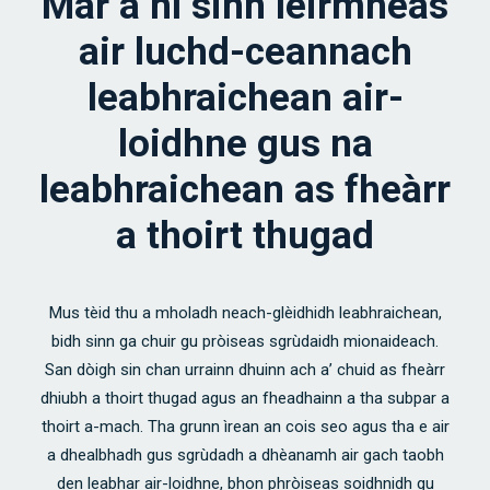
Mar a nì sinn lèirmheas
air luchd-ceannach
leabhraichean air-
loidhne gus na
leabhraichean as fheàrr
a thoirt thugad
Mus tèid thu a mholadh neach-glèidhidh leabhraichean,
bidh sinn ga chuir gu pròiseas sgrùdaidh mionaideach.
San dòigh sin chan urrainn dhuinn ach a’ chuid as fheàrr
dhiubh a thoirt thugad agus an fheadhainn a tha subpar a
thoirt a-mach. Tha grunn ìrean an cois seo agus tha e air
a dhealbhadh gus sgrùdadh a dhèanamh air gach taobh
den leabhar air-loidhne, bhon phròiseas soidhnidh gu