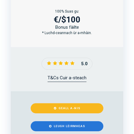
100% Suas gu:
€/$100
Bonus fàilte
* Luchd-ceannach ùr a-mhàin.
5.0
T&Cs Cuir a-steach
GEALL A-NIS
LEUGH LÈIRMHEAS