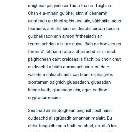
dòighean pàighidh air fad a tha rim faighinn.
Chan e a-mhàin gu bheil sinn a’ dèanamh
cinnteach gu bheil spèis aca uile, sàbhailte, agus
tèarainte, ach tha sinn cuideachd airson faicinn
gu bheil raon ann airson frithealadh air
feumalachdan a h-uile duine. Bidh na bookies as
fheàrr a’ tabhann fada a bharrachd air dìreach
pàighidhean cairt creideas is fiach; bu chòir dhut
cuideachd a bhith comasach air raon de e-
wallets a chleachdadh, cairtean ro-phàighte,
siostaman pàighidh gluasadach, gluasadan
banca luath, gluasadan uèir, agus eadhon
cryptocurrencies.
Seachad air na dòighean pàighidh, bidh sinn
cuideachd a’ sgrùdadh amannan malairt. Bu
chòir tasgaidhean a bhith sa bhad, co-dhiù leis