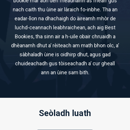
bookie mar aon den fheadhainn as fheàrr gus
nach caith thu ùine air làraich fo-inbhe. Tha an
eadar-lìon na dhachaigh do àireamh mhòr de
luchd-ceannach leabhraichean, ach aig Best
Bookies, tha sinn air a h-uile obair chruaidh a
dhèanamh dhut a’ rèiteach am math bhon olc, a’
sàbhaladh ùine is oidhirp dhut, agus gad
chuideachadh gus tòiseachadh a’ cur gheall
ann an ùine sam bith.
Seòladh luath