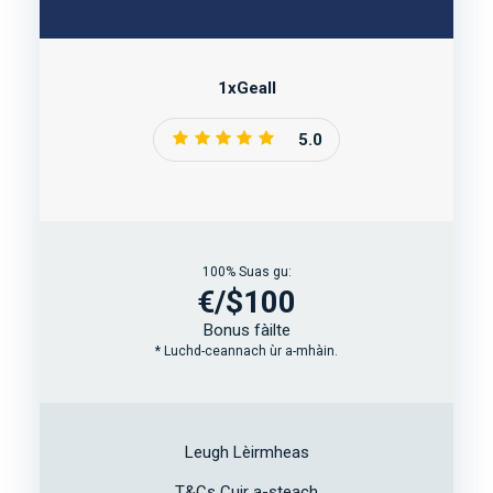
1xGeall
5.0
100% Suas gu:
€/$100
Bonus fàilte
* Luchd-ceannach ùr a-mhàin.
Leugh Lèirmheas
T&Cs Cuir a-steach