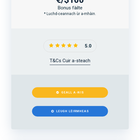
Bonus fàilte
* Luchd-ceannach ùr a-mhàin.
5.0
T&Cs Cuir a-steach
GEALL A-NIS
LEUGH LÈIRMHEAS