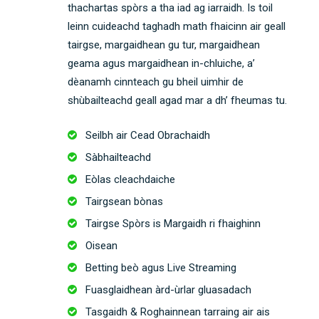
thachartas spòrs a tha iad ag iarraidh. Is toil
leinn cuideachd taghadh math fhaicinn air geall
tairgse, margaidhean gu tur, margaidhean
geama agus margaidhean in-chluiche, a’
dèanamh cinnteach gu bheil uimhir de
shùbailteachd geall agad mar a dh’ fheumas tu.
Seilbh air Cead Obrachaidh
Sàbhailteachd
Eòlas cleachdaiche
Tairgsean bònas
Tairgse Spòrs is Margaidh ri fhaighinn
Oisean
Betting beò agus Live Streaming
Fuasglaidhean àrd-ùrlar gluasadach
Tasgaidh & Roghainnean tarraing air ais