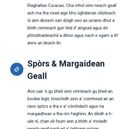
Riaghaltas Curacao. Cha mhol sinn neach-geall
ach ma tha cead aige bho ùghdarras cliùiteach.
Is ann dìreach san dòigh seo as urrainn dhut a
bhith cinnteach gun tèid d’ airgead agus do
phrìobhaideachd a dhìon agus nach e sgam a th’
anns an làrach-lìn.
Spòrs & Margaidean
Geall
Aon uair ‘s gu bheil sinn cinnteach gu bheil an
bookie legit, tòisichidh sinn a’ coimhead air an
raon spòrs a tha e a’ còmhdach agus na
margaidhean a tha rim faighinn; An dèidh a h-
uile nì, chan eil feum ann a bhith a’ moladh
neach-geall nach eil a’ tabhann mòran