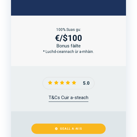
100% Suas gu:
€/$100
Bonus fàilte
* Luchd-ceannach ùr a-mhàin.
5.0
T&Cs Cuir a-steach
GEALL A-NIS