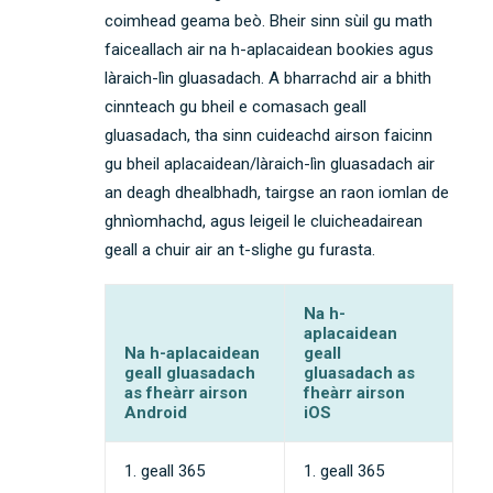
coimhead geama beò. Bheir sinn sùil gu math
faiceallach air na h-aplacaidean bookies agus
làraich-lìn gluasadach. A bharrachd air a bhith
cinnteach gu bheil e comasach geall
gluasadach, tha sinn cuideachd airson faicinn
gu bheil aplacaidean/làraich-lìn gluasadach air
an deagh dhealbhadh, tairgse an raon iomlan de
ghnìomhachd, agus leigeil le cluicheadairean
geall a chuir air an t-slighe gu furasta.
Na h-
aplacaidean
Na h-aplacaidean
geall
geall gluasadach
gluasadach as
as fheàrr airson
fheàrr airson
Android
iOS
1. geall 365
1. geall 365