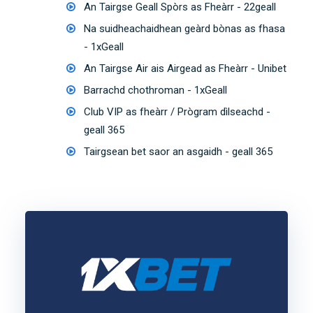
An Tairgse Geall Spòrs as Fheàrr - 22geall
Na suidheachaidhean geàrd bònas as fhasa
- 1xGeall
An Tairgse Air ais Airgead as Fheàrr - Unibet
Barrachd chothroman - 1xGeall
Club VIP as fheàrr / Prògram dìlseachd -
geall 365
Tairgsean bet saor an asgaidh - geall 365