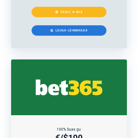
GEALL A-NIS
LEUGH LÈIRMHEAS
100% Suas gu:
€/$100