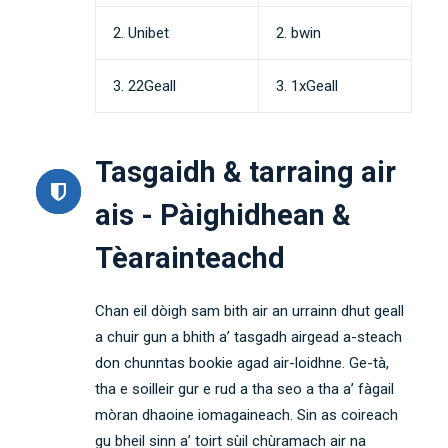
2. Unibet
2. bwin
3. 22Geall
3. 1xGeall
Tasgaidh & tarraing air
ais - Pàighidhean &
Tèarainteachd
Chan eil dòigh sam bith air an urrainn dhut geall
a chuir gun a bhith a’ tasgadh airgead a-steach
don chunntas bookie agad air-loidhne. Ge-tà,
tha e soilleir gur e rud a tha seo a tha a’ fàgail
mòran dhaoine iomagaineach. Sin as coireach
gu bheil sinn a’ toirt sùil chùramach air na