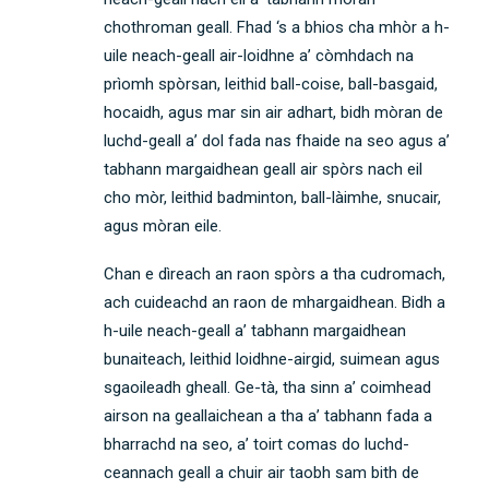
chothroman geall. Fhad ‘s a bhios cha mhòr a h-
uile neach-geall air-loidhne a’ còmhdach na
prìomh spòrsan, leithid ball-coise, ball-basgaid,
hocaidh, agus mar sin air adhart, bidh mòran de
luchd-geall a’ dol fada nas fhaide na seo agus a’
tabhann margaidhean geall air spòrs nach eil
cho mòr, leithid badminton, ball-làimhe, snucair,
agus mòran eile.
Chan e dìreach an raon spòrs a tha cudromach,
ach cuideachd an raon de mhargaidhean. Bidh a
h-uile neach-geall a’ tabhann margaidhean
bunaiteach, leithid loidhne-airgid, suimean agus
sgaoileadh gheall. Ge-tà, tha sinn a’ coimhead
airson na geallaichean a tha a’ tabhann fada a
bharrachd na seo, a’ toirt comas do luchd-
ceannach geall a chuir air taobh sam bith de