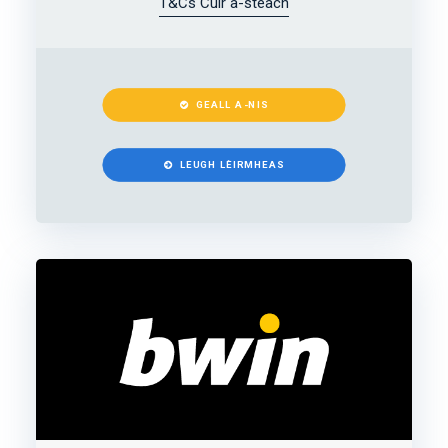
T&Cs Cuir a-steach
GEALL A-NIS
LEUGH LÈIRMHEAS