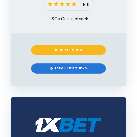
5.0
T&Cs Cuir a-steach
GEALL A-NIS
LEUGH LÈIRMHEAS