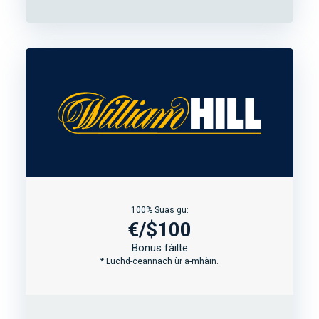
100% Suas gu:
€/$100
Bonus fàilte
* Luchd-ceannach ùr a-mhàin.