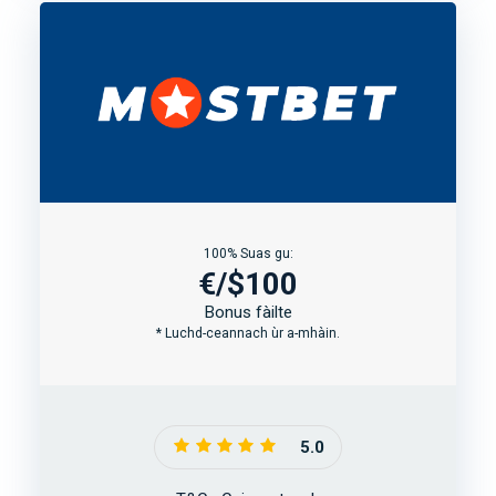
100% Suas gu:
€/$100
Bonus fàilte
* Luchd-ceannach ùr a-mhàin.
5.0