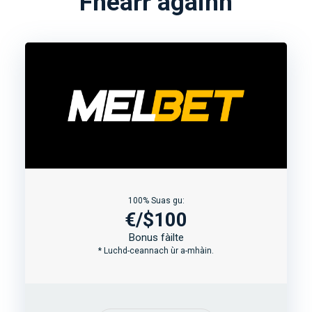
Fheàrr againn
100% Suas gu:
€/$100
Bonus fàilte
* Luchd-ceannach ùr a-mhàin.