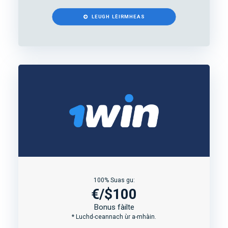
LEUGH LÈIRMHEAS
100% Suas gu:
€/$100
Bonus fàilte
* Luchd-ceannach ùr a-mhàin.