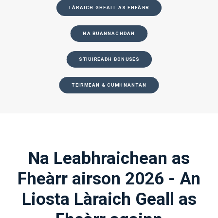
LÀRAICH GHEALL AS FHEÀRR
NA BUANNACHDAN
STIÙIREADH BONUSES
TEIRMEAN & CÙMHNANTAN
Na Leabhraichean as
Fheàrr airson 2026 - An
Liosta Làraich Geall as