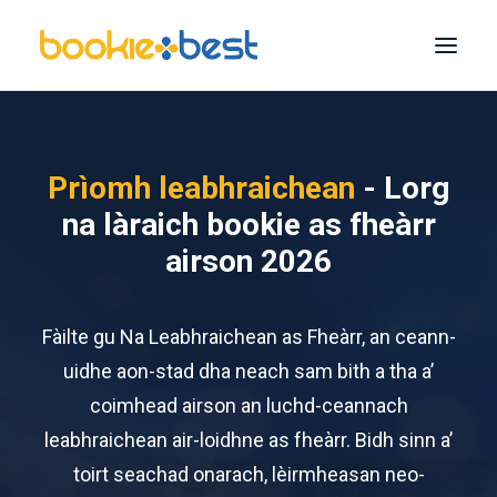
Na Leabhraichean as Fheàrr
Prìomh leabhraichean
- Lorg
Melbet
na làraich bookie as fheàrr
1xGeall
airson 2026
1Buaigh
22Geall
Fàilte gu
Na Leabhraichean as Fheàrr
, an ceann-
An geall 365
uidhe aon-stad dha neach sam bith a tha a’
A 'mhòr-chuid
coimhead airson an luchd-ceannach
leabhraichean air-loidhne as fheàrr. Bidh sinn a’
Rannsaich
toirt seachad onarach, lèirmheasan neo-