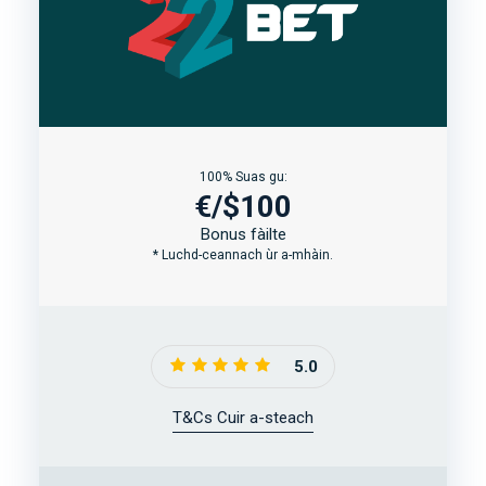
100% Suas gu:
€/$100
Bonus fàilte
* Luchd-ceannach ùr a-mhàin.
5.0
T&Cs Cuir a-steach