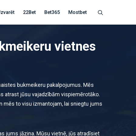
zvarēt
22Bet
Bet365
Mostbet
ukmeikeru vietnes
ešsaistes bukmeikeru pakalpojumus. Mēs
ums atrast jūsu vajadzībām vispiemērotāko.
un mēs to visu izmantojam, lai sniegtu jums
s jums jāzina. Mūsu vietnē, jūs atradīsiet