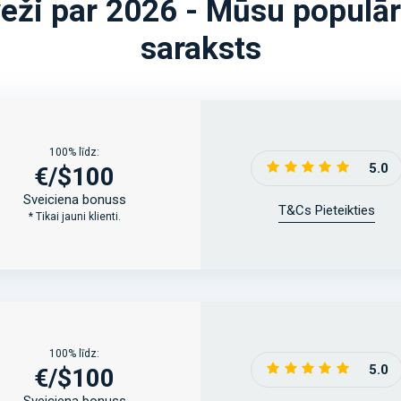
ži par 2026 - Mūsu populār
saraksts
100% līdz:
5.0
€/$100
Sveiciena bonuss
T&Cs Pieteikties
* Tikai jauni klienti.
100% līdz:
5.0
€/$100