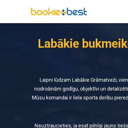
Labākie bukmeik
Laipni lūdzam
Labākie Grāmatveži
, vi
nodrošinām godīgu, objektīvi un detalizēt
Mūsu komandai ir liela sporta derību piere
Neuztraucieties, ja esat pilnīgi jauns ti