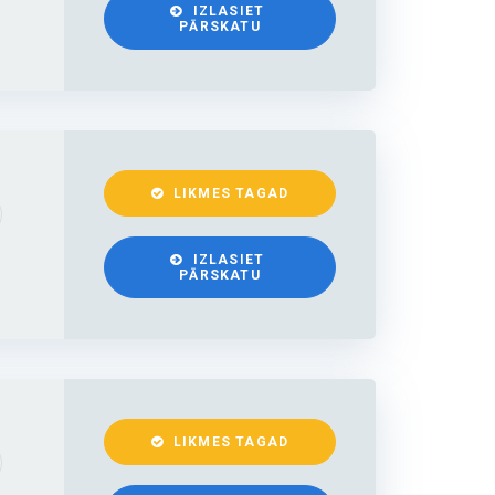
IZLASIET 
PĀRSKATU
LIKMES TAGAD
IZLASIET 
PĀRSKATU
LIKMES TAGAD