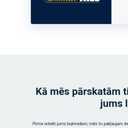
Kā mēs pārskatām ti
jums 
Pirms ieteikt jums bukmeikeri, mēs to pakļaujam de