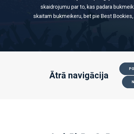
skaidrojumu par to, kas padara bukmeiker
skaitam bukmeikeru, bet pie Best Bookies, 
PO
Ātrā navigācija