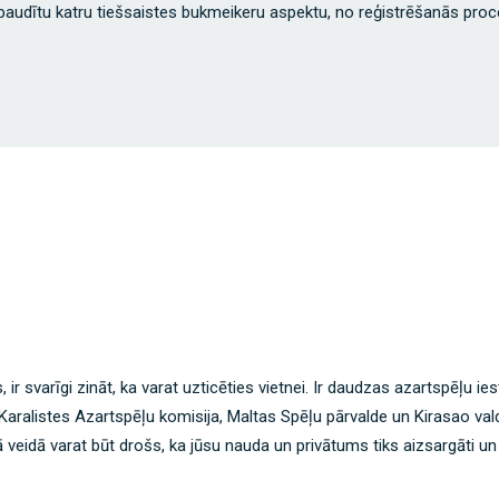
ārbaudītu katru tiešsaistes bukmeikeru aspektu, no reģistrēšanās proce
, ir svarīgi zināt, ka varat uzticēties vietnei. Ir daudzas azartspēļu i
alistes Azartspēļu komisija, Maltas Spēļu pārvalde un Kirasao valdīb
 veidā varat būt drošs, ka jūsu nauda un privātums tiks aizsargāti un