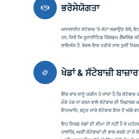
ਭਰੋਸੇਯੋਗਤਾ
ਆਨਲਾਈਨ ਸੱਟੇਬਾਜ਼ 'ਤੇ ਸੱਟਾ ਲਗਾਉਣ ਵੇਲੇ, ਇਹ ਜ
ਹਨ, ਜਿਵੇਂ ਕਿ ਯੂਨਾਈਟਿਡ ਕਿੰਗਡਮ ਗੈਂਬਲਿੰਗ ਕ
ਲਾਇਸੰਸ ਹੈ. ਕੇਵਲ ਇਸ ਤਰੀਕੇ ਨਾਲ ਤੁਸੀਂ ਨਿਸ਼
ਖੇਡਾਂ & ਸੱਟੇਬਾਜ਼ੀ ਬਾਜ਼ਾਰ
ਇੱਕ ਵਾਰ ਸਾਨੂੰ ਯਕੀਨ ਹੋ ਜਾਂਦਾ ਹੈ ਕਿ ਸੱਟੇਬਾਜ਼ ਕ
ਮੌਕੇ ਪੇਸ਼ ਨਾ ਕਰਨ ਵਾਲੇ ਸੱਟੇਬਾਜ਼ ਦੀ ਸਿਫ਼ਾਰਸ
ਇਤਆਦਿ, ਬਹੁਤ ਸਾਰੇ ਸੱਟੇਬਾਜ਼ ਇਸ ਤੋਂ ਅੱਗੇ ਵਧਦੇ 
ਇਹ ਸਿਰਫ਼ ਖੇਡਾਂ ਦੀ ਸੀਮਾ ਹੀ ਨਹੀਂ ਹੈ ਜੋ ਮਹੱਤਵ
ਹਾਲਾਂਕਿ, ਅਸੀਂ ਸੱਟੇਬਾਜ਼ਾਂ ਦੀ ਭਾਲ ਕਰਦੇ ਹਾਂ ਜੋ