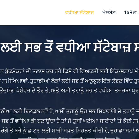
ਵਧੀਆ ਸੱਟੇਬਾਜ਼
ਮੇਲਬੇਟ
1xBet
 ਲਈ ਸਭ ਤੋਂ ਵਧੀਆ ਸੱਟੇਬਾਜ਼ 
 ਬੁੱਕਮੇਕਰਾਂ ਦੀ ਤਲਾਸ਼ ਕਰ ਰਹੇ ਕਿਸੇ ਵੀ ਵਿਅਕਤੀ ਲਈ ਇੱਕ-ਸਟਾਪ ਮੰਜ਼
ਸਮੀਖਿਆਵਾਂ, ਤੁਹਾਡੀਆਂ ਲੋੜਾਂ ਲਈ ਸਭ ਤੋਂ ਅਨੁਕੂਲ ਇੱਕ ਲੱਭਣ ਵਿੱਚ ਤ
 ਉਦਯੋਗ ਪੇਸ਼ੇਵਰ ਦੇ ਤੌਰ ਤੇ, ਅਤੇ ਅਸੀਂ ਤੁਹਾਨੂੰ ਸਭ ਤੋਂ ਵਧੀਆ ਤਜ਼ਰਬਾ
ੁਨੀਆ ਲਈ ਬਿਲਕੁਲ ਨਵੇਂ ਹੋ, ਅਸੀਂ ਤੁਹਾਨੂੰ ਉਹ ਸਭ ਸਿਖਾਵਾਂਗੇ ਜੋ ਤੁਹਾਨੂੰ 
ਭ ਤੋਂ ਵਧੀਆ ਕੀ ਬਣਾਉਂਦਾ ਹੈ ਤਾਂ ਜੋ ਤੁਸੀਂ ਘਟੀਆ ਸਾਈਟਾਂ 'ਤੇ ਕੋਈ ਸਮਾਂ
ਚੰਗੇ ਤੋਂ ਬੁਰੇ ਨੂੰ ਛਾਂਟਣ ਲਈ ਸਾਰੀ ਸਖ਼ਤ ਮਿਹਨਤ ਕੀਤੀ ਹੈ, ਤੁਹਾਡਾ ਸਮਾਂ