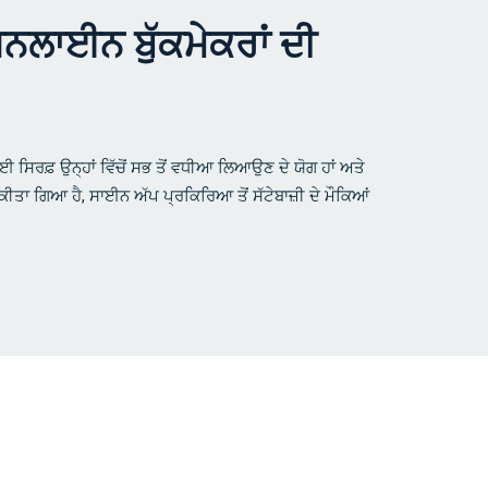
ਨਲਾਈਨ ਬੁੱਕਮੇਕਰਾਂ ਦੀ
ਲਈ ਸਿਰਫ਼ ਉਨ੍ਹਾਂ ਵਿੱਚੋਂ ਸਭ ਤੋਂ ਵਧੀਆ ਲਿਆਉਣ ਦੇ ਯੋਗ ਹਾਂ ਅਤੇ
ਤਾ ਗਿਆ ਹੈ, ਸਾਈਨ ਅੱਪ ਪ੍ਰਕਿਰਿਆ ਤੋਂ ਸੱਟੇਬਾਜ਼ੀ ਦੇ ਮੌਕਿਆਂ