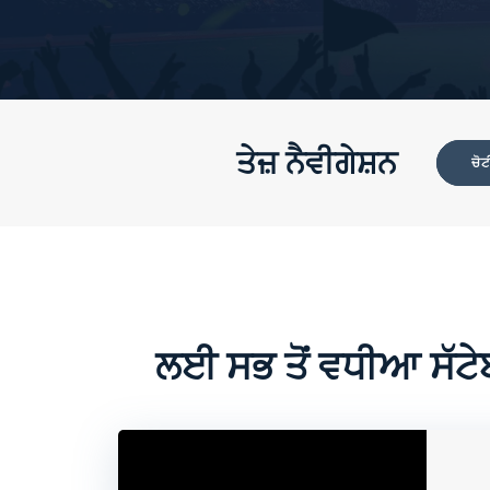
ਤੇਜ਼ ਨੈਵੀਗੇਸ਼ਨ
ਚੋਟ
ਲਈ ਸਭ ਤੋਂ ਵਧੀਆ ਸੱਟੇਬ