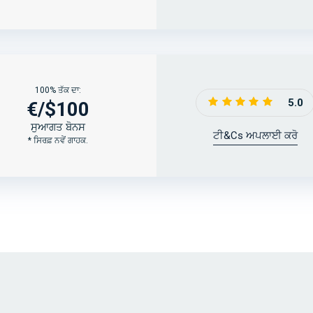
100% ਤੱਕ ਦਾ:
5.0
€/$100
ਸੁਆਗਤ ਬੋਨਸ
ਟੀ&Cs ਅਪਲਾਈ ਕਰੋ
* ਸਿਰਫ਼ ਨਵੇਂ ਗਾਹਕ.