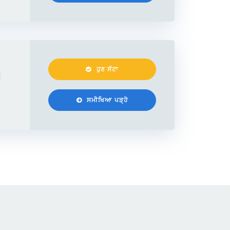
ਹੁਣ ਸੱਟਾ
ਸਮੀਖਿਆ ਪੜ੍ਹੋ