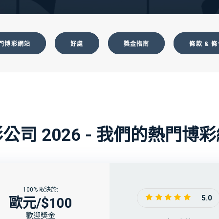
門博彩網站
好處
獎金指南
條款 & 
公司 2026 - 我們的熱門博
100% 取決於:
5.0
歐元/$100
歡迎獎金