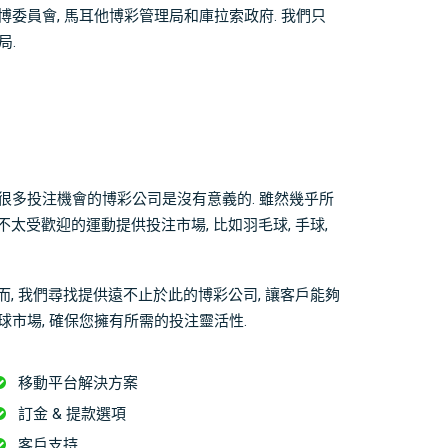
博委員會, 馬耳他博彩管理局和庫拉索政府. 我們只
局.
供很多投注機會的博彩公司是沒有意義的. 雖然幾乎所
不太受歡迎的運動提供投注市場, 比如羽毛球, 手球,
然而, 我們尋找提供遠不止於此的博彩公司, 讓客戶能夠
球市場, 確保您擁有所需的投注靈活性.
移動平台解決方案
訂金 & 提款選項
客戶支持