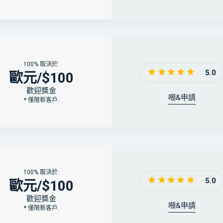
100% 取決於:
5.0
歐元/$100
歡迎獎金
噸&申請
* 僅限新客戶.
100% 取決於:
5.0
歐元/$100
歡迎獎金
噸&申請
* 僅限新客戶.