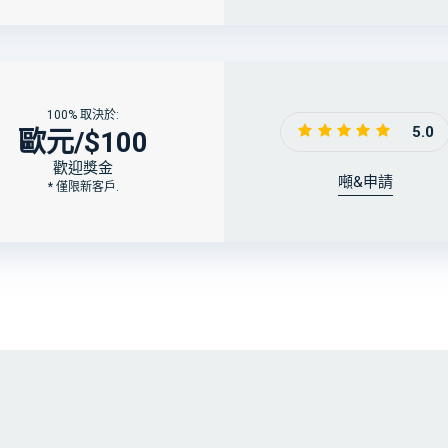
100% 取決於:
5.0
歐元/$100
歡迎獎金
噸&申請
* 僅限新客戶.