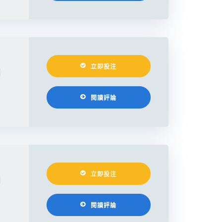
立即投注
閱讀評論
立即投注
閱讀評論