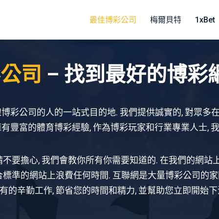
最佳博彩公司
梅爾貝特
1xBet
彩公司
– 找到最好的博彩網
線博彩公司的人的一站式目的地. 我們提供誠實的, 對眾多
擁有豐富的體育博彩經驗, 作為博彩玩家和行業專業人士, 
要擔心, 我們會教你所有你需要知道的. 在我們的網站
準的網站上浪費任何時間. 互聯網是大量博彩公司的家園
有的辛勤工作, 節省您的時間和精力, 並幫助您立即開始下