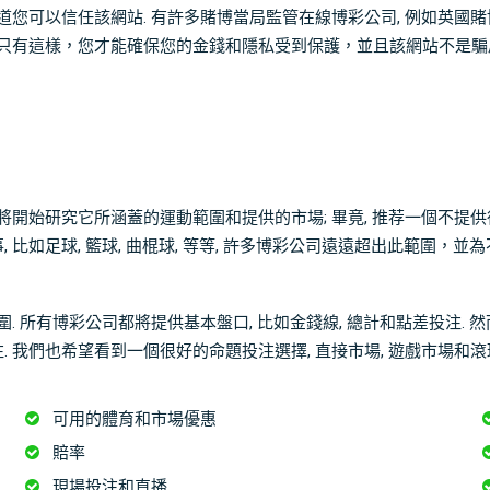
道您可以信任該網站. 有許多賭博當局監管在線博彩公司, 例如英國賭
 只有這樣，您才能確保您的金錢和隱私受到保護，並且該網站不是騙
將開始研究它所涵蓋的運動範圍和提供的市場; 畢竟, 推荐一個不提
比如足球, 籃球, 曲棍球, 等等, 許多博彩公司遠遠超出此範圍，並為
. 所有博彩公司都將提供基本盤口, 比如金錢線, 總計和點差投注. 
 我們也希望看到一個很好的命題投注選擇, 直接市場, 遊戲市場和滾
可用的體育和市場優惠
賠率
現場投注和直播