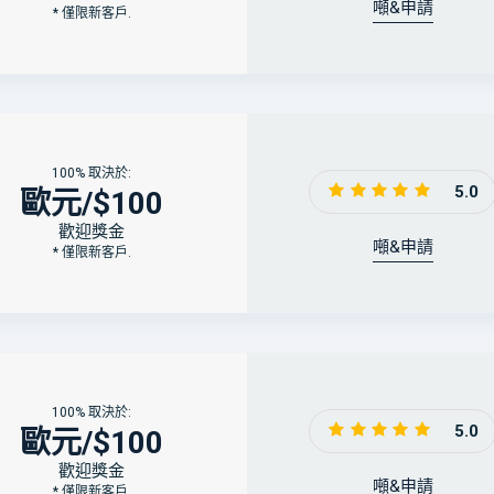
噸&申請
* 僅限新客戶.
100% 取決於:
5.0
歐元/$100
歡迎獎金
噸&申請
* 僅限新客戶.
100% 取決於:
5.0
歐元/$100
歡迎獎金
噸&申請
* 僅限新客戶.