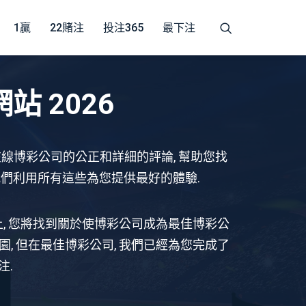
1贏
22賭注
投注365
最下注
站 2026
在線博彩公司的公正和詳細的評論, 幫助您找
我們利用所有這些為您提供最好的體驗.
上, 您將找到關於使博彩公司成為最佳博彩公
, 但在最佳博彩公司, 我們已經為您完成了
注.