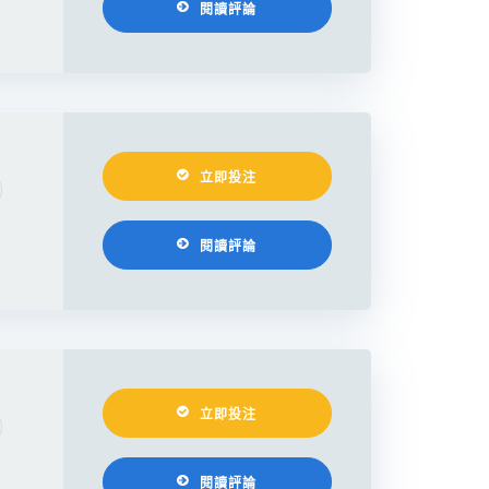
閱讀評論
立即投注
閱讀評論
立即投注
閱讀評論