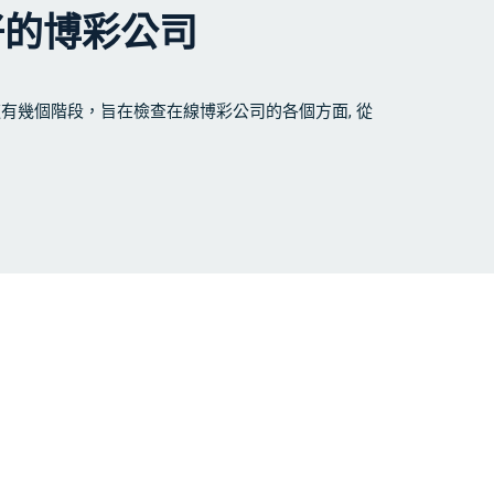
好的博彩公司
這有幾個階段，旨在檢查在線博彩公司的各個方面, 從