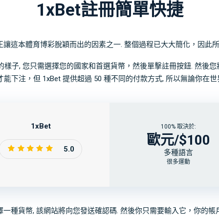
1xBet註冊簡單快捷
是真正讓這本體育博彩脫穎而出的因素之一. 整個過程已大大簡化，因此
的樣子, 您只需選擇您的國家和首選貨幣，然後單擊註冊按鈕. 然後您
能下注，但 1xBet 提供超過 50 種不同的付款方式, 所以無論你
1xBet
100% 取決於:
歐元/$100
5.0
多種語言
很多運動
擇一種貨幣, 該網站將向您發送確認碼. 然後你只需要輸入它，你的帳