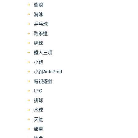
衝浪
游泳
乒乓球
跆拳道
網球
鐵人三項
小跑
小跑AntePost
電視遊戲
UFC
排球
水球
天氣
舉重