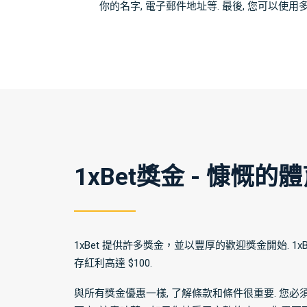
你的名字, 電子郵件地址等. 最後, 您可以使用多個社
1xBet獎金 - 慷慨的
1xBet 提供許多獎金，並以豐厚的歡迎獎金開始. 1x
存紅利高達 $100.
與所有獎金優惠一樣, 了解條款和條件很重要. 您必