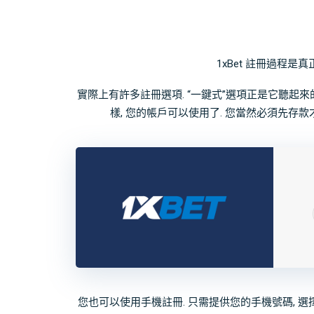
1xBet 註冊過程
實際上有許多註冊選項. “一鍵式”選項正是它聽起來
樣, 您的帳戶可以使用了. 您當然必須先存款才
您也可以使用手機註冊. 只需提供您的手機號碼, 選