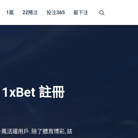
1贏
22賭注
投注365
最下注
xBet 註冊
有數十萬活躍用戶. 除了體育博彩, 該