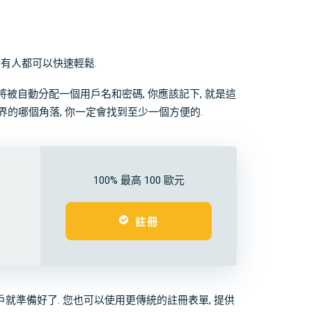
所有人都可以快速輕鬆.
將被自動分配一個用戶名和密碼, 你應該記下, 就是這
在世界的哪個角落, 你一定會找到至少一個方便的.
100% 最高 100 歐元
註冊
戶就準備好了. 您也可以使用更傳統的註冊表單, 提供