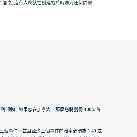
ru. 簡而言之, 沒有人應該在創建帳戶時遇到任何問題.
利. 例如, 如果您在加拿大，那麼您將獲得 100% 首
個事件，並且至少三個事件的賠率必須為 1.40 或