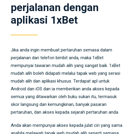
perjalanan dengan
aplikasi 1xBet
Jika anda ingin membuat pertaruhan semasa dalam
perjalanan dari telefon bimbit anda, maka 1xBet
mempunyai tawaran mudah alih yang sangat baik. 1xBet
mudah alih boleh didapati melalui tapak web yang serasi
mudah alih dan aplikasi khusus. Terdapat apl untuk
Android dan iOS dan ia memberikan anda akses kepada
semua yang ditawarkan oleh buku sukan itu, termasuk
skor langsung dan kemungkinan, banyak pasaran
pertaruhan, dan akses kepada sejarah pertaruhan anda.
Anda akan mempunyai akses kepada julat ciri yang sama
apabila melawati tapak web mudah alih seperti semasa