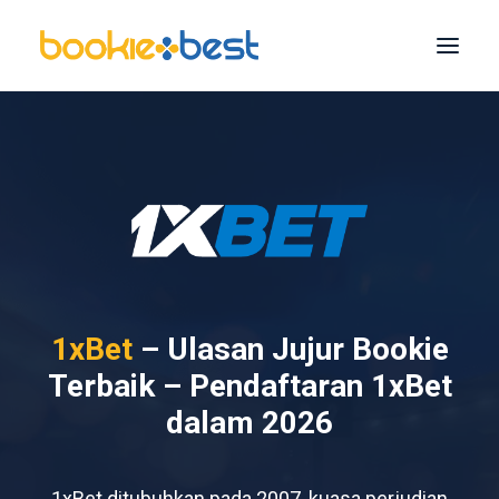
Bookies Terbaik
Melbet
1xBet
1Menang
22pertaruhan
1xBet
– Ulasan Jujur Bookie
Bet365
Terbaik – Pendaftaran 1xBet
Mostbet
dalam 2026
Cari
1xBet ditubuhkan pada 2007, kuasa perjudian