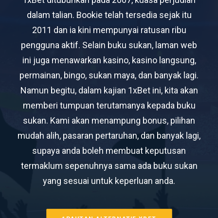
dalam talian. Bookie telah tersedia sejak itu
2011 dan ia kini mempunyai ratusan ribu
pengguna aktif. Selain buku sukan, laman web
ini juga menawarkan kasino, kasino langsung,
permainan, bingo, sukan maya, dan banyak lagi.
Namun begitu, dalam kajian 1xBet ini, kita akan
memberi tumpuan terutamanya kepada buku
sukan. Kami akan menampung bonus, pilihan
mudah alih, pasaran pertaruhan, dan banyak lagi,
supaya anda boleh membuat keputusan
termaklum sepenuhnya sama ada buku sukan
yang sesuai untuk keperluan anda.