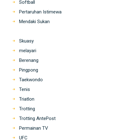
Softball
Pertaruhan Istimewa
Mendaki Sukan
Skuasy
melayari
Berenang
Pingpong
Taekwondo
Tenis
Triatlon
Trotting
Trotting AntePost
Permainan TV
UFC