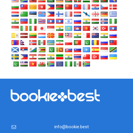
info@bookie.best