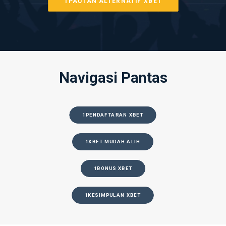
1PAUTAN ALTERNATIF XBET
Navigasi Pantas
1PENDAFTARAN XBET
1XBET MUDAH ALIH
1BONUS XBET
1KESIMPULAN XBET