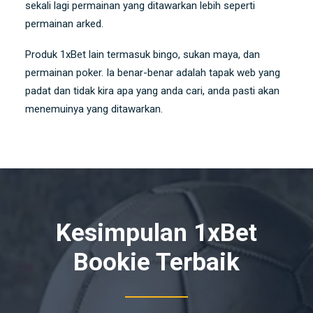
sekali lagi permainan yang ditawarkan lebih seperti
permainan arked.
Produk 1xBet lain termasuk bingo, sukan maya, dan
permainan poker. Ia benar-benar adalah tapak web yang
padat dan tidak kira apa yang anda cari, anda pasti akan
menemuinya yang ditawarkan.
Kesimpulan 1xBet
Bookie Terbaik