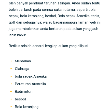
oleh banyak pembuat taruhan saingan. Anda sudah tentu
boleh bertaruh pada semua sukan utama, seperti bola
sepak, bola keranjang, besbol, Bola sepak Amerika, tenis,
golf dan sebagainya; walau bagaimanapun, laman web ini
juga membolehkan anda bertaruh pada sukan yang jauh
lebih kabur.
Berikut adalah senarai lengkap sukan yang diliputi:
Memanah
Olahraga
bola sepak Amerika
Peraturan Australia
Badminton
besbol
Bola keranjang