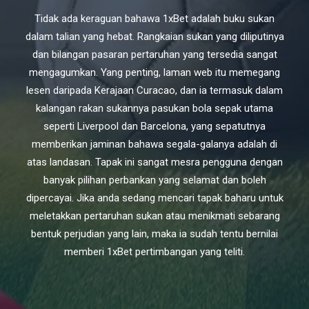
Tidak ada keraguan bahawa 1xBet adalah buku sukan
dalam talian yang hebat. Rangkaian sukan yang diliputinya
dan bilangan pasaran pertaruhan yang tersedia sangat
mengagumkan. Yang penting, laman web itu memegang
lesen daripada Kerajaan Curacao, dan ia termasuk dalam
kalangan rakan sukannya pasukan bola sepak utama
seperti Liverpool dan Barcelona, yang sepatutnya
memberikan jaminan bahawa segala-galanya adalah di
atas landasan. Tapak ini sangat mesra pengguna dengan
banyak pilihan perbankan yang selamat dan boleh
dipercayai. Jika anda sedang mencari tapak baharu untuk
meletakkan pertaruhan sukan atau menikmati sebarang
bentuk perjudian yang lain, maka ia sudah tentu bernilai
memberi 1xBet pertimbangan yang teliti.