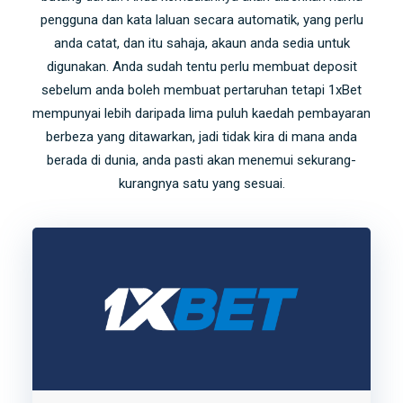
pengguna dan kata laluan secara automatik, yang perlu
anda catat, dan itu sahaja, akaun anda sedia untuk
digunakan. Anda sudah tentu perlu membuat deposit
sebelum anda boleh membuat pertaruhan tetapi 1xBet
mempunyai lebih daripada lima puluh kaedah pembayaran
berbeza yang ditawarkan, jadi tidak kira di mana anda
berada di dunia, anda pasti akan menemui sekurang-
kurangnya satu yang sesuai.