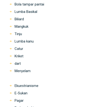
Bola tampar pantai
Lumba Basikal
Biliard
Mangkuk
Tinju
Lumba kanu
Catur
Kriket
dart
Menyelam
Ekuestrianisme
E-Sukan
Pagar