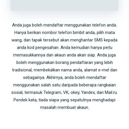
Anda juga boleh mendaftar menggunakan telefon anda.
Hanya berikan nombor telefon bimbit anda, pilih mata
wang, dan tapak tersebut akan menghantar SMS kepada
anda kod pengesahan. Anda kemudian hanya perlu
memasukkannya dan akaun anda akan siap. Anda juga
boleh menggunakan borang pendaftaran yang lebih
tradisional, membekalkan nama anda, alamat e-mel dan
sebagainya. Akhirnya, anda boleh mendaftar
menggunakan salah satu daripada beberapa rangkaian
sosial, termasuk Telegram, VK, okey, Yandex, dan Mail.ru.
Pendek kata, tiada siapa yang sepatutnya menghadapi
masalah membuat akaun.