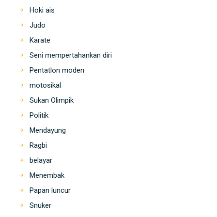
Hoki ais
Judo
Karate
Seni mempertahankan diri
Pentatlon moden
motosikal
Sukan Olimpik
Politik
Mendayung
Ragbi
belayar
Menembak
Papan luncur
Snuker