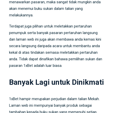
menawarkan pasaran, maka sangat tidak mungkin anda
akan menemui buku sukan dalam talian yang
melakukannya.
Terdapat juga pilihan untuk meletakkan pertaruhan
penumpuk serta banyak pasaran pertaruhan langsung
dan laman web ini juga akan membawa anda kemas kini
secara langsung daripada acara untuk membantu anda
kekal di atas tindakan semasa meletakkan pertaruhan
anda. Tidak dapat dinafikan bahawa pemilihan sukan dan
pasaran 1xBet adalah luar biasa.
Banyak Lagi untuk Dinikmati
1xBet hampir merupakan perjudian dalam talian Mekah.
Laman web ini mempunyai banyak produk sebagai
tambahan kepada buku sukan yang memenuhi setiap