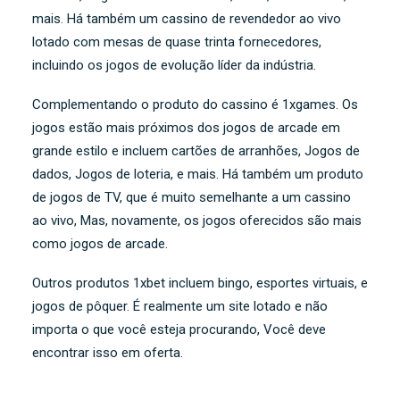
mais. Há também um cassino de revendedor ao vivo
lotado com mesas de quase trinta fornecedores,
incluindo os jogos de evolução líder da indústria.
Complementando o produto do cassino é 1xgames. Os
jogos estão mais próximos dos jogos de arcade em
grande estilo e incluem cartões de arranhões, Jogos de
dados, Jogos de loteria, e mais. Há também um produto
de jogos de TV, que é muito semelhante a um cassino
ao vivo, Mas, novamente, os jogos oferecidos são mais
como jogos de arcade.
Outros produtos 1xbet incluem bingo, esportes virtuais, e
jogos de pôquer. É realmente um site lotado e não
importa o que você esteja procurando, Você deve
encontrar isso em oferta.