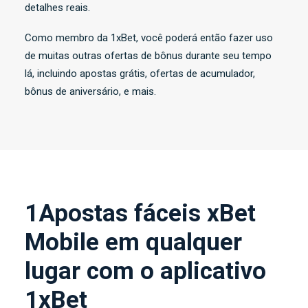
detalhes reais.
Como membro da 1xBet, você poderá então fazer uso
de muitas outras ofertas de bônus durante seu tempo
lá, incluindo apostas grátis, ofertas de acumulador,
bônus de aniversário, e mais.
1Apostas fáceis xBet
Mobile em qualquer
lugar com o aplicativo
1xBet