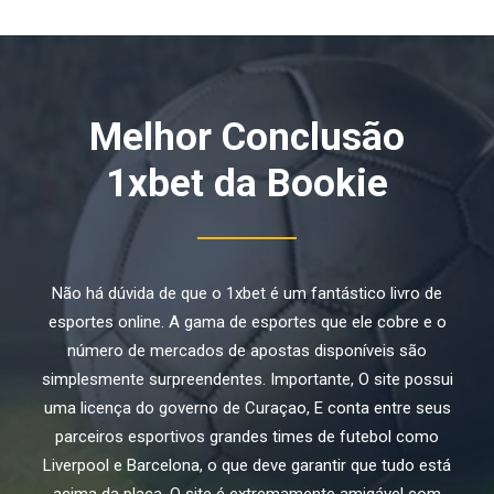
Melhor Conclusão
1xbet da Bookie
Não há dúvida de que o 1xbet é um fantástico livro de
esportes online. A gama de esportes que ele cobre e o
número de mercados de apostas disponíveis são
simplesmente surpreendentes. Importante, O site possui
uma licença do governo de Curaçao, E conta entre seus
parceiros esportivos grandes times de futebol como
Liverpool e Barcelona, o que deve garantir que tudo está