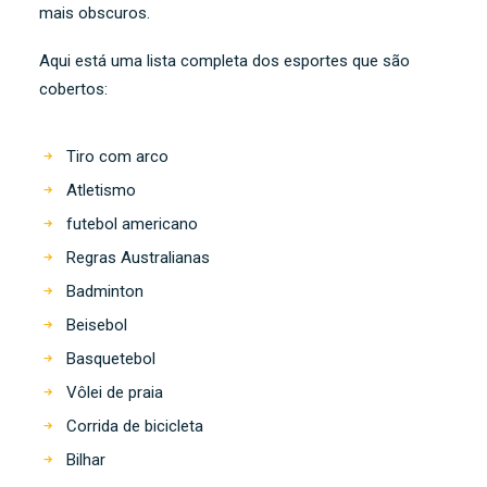
mais obscuros.
Aqui está uma lista completa dos esportes que são
cobertos:
Tiro com arco
Atletismo
futebol americano
Regras Australianas
Badminton
Beisebol
Basquetebol
Vôlei de praia
Corrida de bicicleta
Bilhar