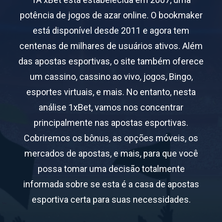
potência de jogos de azar online. O bookmaker
está disponível desde 2011 e agora tem
centenas de milhares de usuários ativos. Além
das apostas esportivas, o site também oferece
um cassino, cassino ao vivo, jogos, Bingo,
esportes virtuais, e mais. No entanto, nesta
análise 1xBet, vamos nos concentrar
principalmente nas apostas esportivas.
Cobriremos os bônus, as opções móveis, os
mercados de apostas, e mais, para que você
possa tomar uma decisão totalmente
informada sobre se esta é a casa de apostas
esportiva certa para suas necessidades.