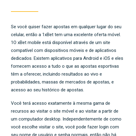
Se você quiser fazer apostas em qualquer lugar do seu
celular, então a 1xBet tem uma excelente oferta móvel.
1O xBet mobile está disponível através de um site
compatível com dispositivos móveis e de aplicativos
dedicados. Existem aplicativos para Android e iOS e eles
fornecem acesso a tudo o que as apostas esportivas
têm a oferecer, incluindo resultados ao vivo e
probabilidades, massas de mercados de apostas, e
acesso ao seu histórico de apostas.
Você terá acesso exatamente à mesma gama de
recursos ao visitar o site móvel e ao visitar a partir de
um computador desktop. Independentemente de como
você escolhe visitar o site, você pode fazer login com
seu nome de usuário e senha normais, então não há