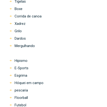
Tigelas
Boxe
Corrida de canoa
Xadrez
Grilo
Dardos
Mergulhando
Hipismo
E-Sports
Esgrima
Hóquei em campo
pescaria
Floorball
Futebol