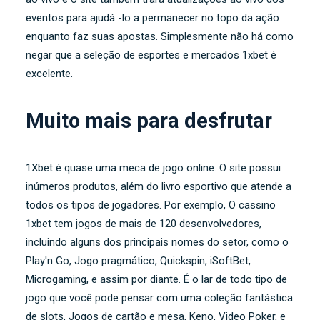
eventos para ajudá -lo a permanecer no topo da ação
enquanto faz suas apostas. Simplesmente não há como
negar que a seleção de esportes e mercados 1xbet é
excelente.
Muito mais para desfrutar
1Xbet é quase uma meca de jogo online. O site possui
inúmeros produtos, além do livro esportivo que atende a
todos os tipos de jogadores. Por exemplo, O cassino
1xbet tem jogos de mais de 120 desenvolvedores,
incluindo alguns dos principais nomes do setor, como o
Play'n Go, Jogo pragmático, Quickspin, iSoftBet,
Microgaming, e assim por diante. É o lar de todo tipo de
jogo que você pode pensar com uma coleção fantástica
de slots, Jogos de cartão e mesa, Keno, Video Poker, e