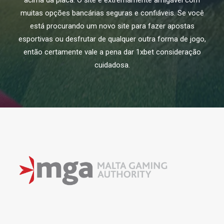
acima da placa. O site é extremamente amigável com
muitas opções bancárias seguras e confiáveis. Se você
está procurando um novo site para fazer apostas
esportivas ou desfrutar de qualquer outra forma de jogo,
então certamente vale a pena dar 1xbet consideração
cuidadosa.