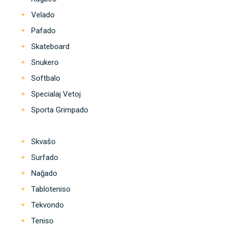
Velado
Pafado
Skateboard
Snukero
Softbalo
Specialaj Vetoj
Sporta Grimpado
Skvaŝo
Surfado
Naĝado
Tabloteniso
Tekvondo
Teniso