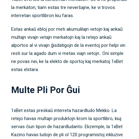
la merkaton, tiam estas tre neverŝajne, ke vi trovos
interretan sportlibron kiu faras.
Estas ankaŭ ebloj por meti akumulilajn vetojn kaj ankaŭ
multajn vivajn vetajn merkatojn kaj la retejo ankaŭ
alportos al vi vivajn ĝisdatigojn de la eventoj por helpi vin
resti sur la agado dum vi metas viajn vetojn.. Oni simple
ne povas nei, ke la elekto de sportoj kaj merkatoj 1xBet
estas elstara.
Multe Pli Por Ĝui
1xBet estas preskaŭ interreta hazardludo Mekko. La
retejo havas multajn produktojn krom la sportlibro, kiuj
servas ĉiun tipon de hazardludanto. Ekzemple, la 1xBet
Kazino havas ludojn de pli ol 120 programistoj inkluzive