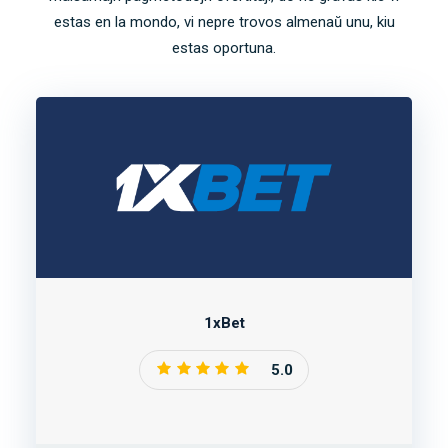
estas en la mondo, vi nepre trovos almenaŭ unu, kiu
estas oportuna.
1xBet
5.0