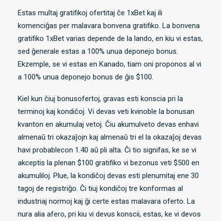
Estas multaj gratifikoj ofertitaj ĉe 1xBet kaj ili
komenciĝas per malavara bonvena gratifiko. La bonvena
gratifiko 1xBet varias depende de la lando, en kiu vi estas,
sed ĝenerale estas a 100% unua deponejo bonus.
Ekzemple, se vi estas en Kanado, tiam oni proponos al vi
a 100% unua deponejo bonus de ĝis $100.
Kiel kun ĉiuj bonusofertoj, gravas esti konscia pri la
terminoj kaj kondiĉoj. Vi devas veti kvinoble la bonusan
kvanton en akumulaj vetoj. Ĉiu akumulveto devas enhavi
almenaŭ tri okazaĵojn kaj almenaŭ tri el la okazaĵoj devas
havi probablecon 1.40 aŭ pli alta. Ĉi tio signifas, ke se vi
akceptis la plenan $100 gratifiko vi bezonus veti $500 en
akumuliloj. Plue, la kondiĉoj devas esti plenumitaj ene 30
tagoj de registriĝo. Ĉi tiuj kondiĉoj tre konformas al
industriaj normoj kaj ĝi certe estas malavara oferto. La
nura alia afero, pri kiu vi devus konscii, estas, ke vi devos