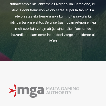
futbalteamojn kiel ekzemple Liverpool kaj Barcelono, kiu
devus doni trankvilon ke ĉio estas super la tabulo. La
retejo estas ekstreme amika kun multaj sekuraj kaj
fidindaj bankaj elektoj. Se vi serĉas novan retejon en kiu
meti sportajn vetojn aŭ ĝui ajnan alian formon de
hazardludo, tiam certe indas doni zorge konsideron al
1xBet.