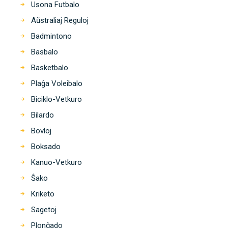
Usona Futbalo
Aŭstraliaj Reguloj
Badmintono
Basbalo
Basketbalo
Plaĝa Voleibalo
Biciklo-Vetkuro
Bilardo
Bovloj
Boksado
Kanuo-Vetkuro
Ŝako
Kriketo
Sagetoj
Plonĝado