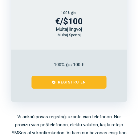
100% ĝis:
€/$100
Multaj lingvoj
Multaj Sportoj
100% ĝis 100 €
REGISTRU EN
Vi ankaŭ povas registriĝi uzante vian telefonon. Nur
provizu vian poŝtelefonon, elektu valuton, kaj la retejo
SMSos al vi konfirmkodon. Vi tiam nur bezonas enigi tion