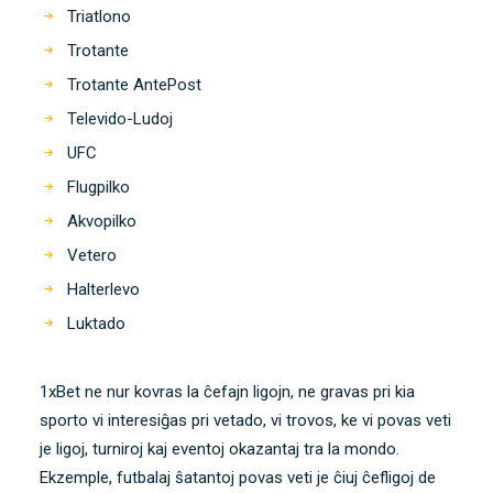
Triatlono
Trotante
Trotante AntePost
Televido-Ludoj
UFC
Flugpilko
Akvopilko
Vetero
Halterlevo
Luktado
1xBet ne nur kovras la ĉefajn ligojn, ne gravas pri kia
sporto vi interesiĝas pri vetado, vi trovos, ke vi povas veti
je ligoj, turniroj kaj eventoj okazantaj tra la mondo.
Ekzemple, futbalaj ŝatantoj povas veti je ĉiuj ĉefligoj de