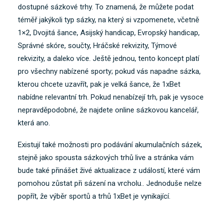
dostupné sázkové trhy. To znamená, že můžete podat
téměř jakýkoli typ sázky, na který si vzpomenete, včetně
1×2, Dvojitá šance, Asijský handicap, Evropský handicap,
Správné skóre, součty, Hráčské rekvizity, Týmové
rekvizity, a daleko více. Ještě jednou, tento koncept platí
pro všechny nabízené sporty; pokud vás napadne sázka,
kterou chcete uzavřít, pak je velká šance, že 1xBet
nabídne relevantní trh. Pokud nenabízejí trh, pak je vysoce
nepravděpodobné, že najdete online sázkovou kancelář,
která ano.
Existují také možnosti pro podávání akumulačních sázek,
stejně jako spousta sázkových trhů live a stránka vám
bude také přinášet živé aktualizace z událostí, které vám
pomohou zůstat při sázení na vrcholu.. Jednoduše nelze
popřít, že výběr sportů a trhů 1xBet je vynikající.