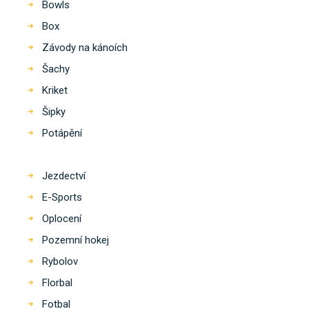
Bowls
Box
Závody na kánoích
Šachy
Kriket
Šipky
Potápění
Jezdectví
E-Sports
Oplocení
Pozemní hokej
Rybolov
Florbal
Fotbal