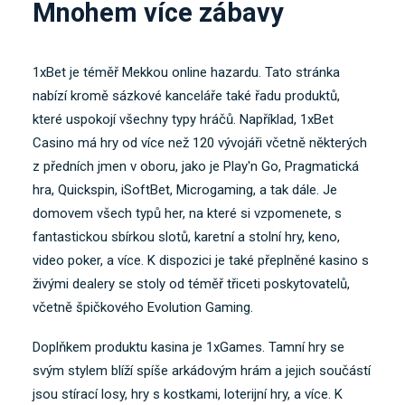
Mnohem více zábavy
1xBet je téměř Mekkou online hazardu. Tato stránka
nabízí kromě sázkové kanceláře také řadu produktů,
které uspokojí všechny typy hráčů. Například, 1xBet
Casino má hry od více než 120 vývojáři včetně některých
z předních jmen v oboru, jako je Play'n Go, Pragmatická
hra, Quickspin, iSoftBet, Microgaming, a tak dále. Je
domovem všech typů her, na které si vzpomenete, s
fantastickou sbírkou slotů, karetní a stolní hry, keno,
video poker, a více. K dispozici je také přeplněné kasino s
živými dealery se stoly od téměř třiceti poskytovatelů,
včetně špičkového Evolution Gaming.
Doplňkem produktu kasina je 1xGames. Tamní hry se
svým stylem blíží spíše arkádovým hrám a jejich součástí
jsou stírací losy, hry s kostkami, loterijní hry, a více. K