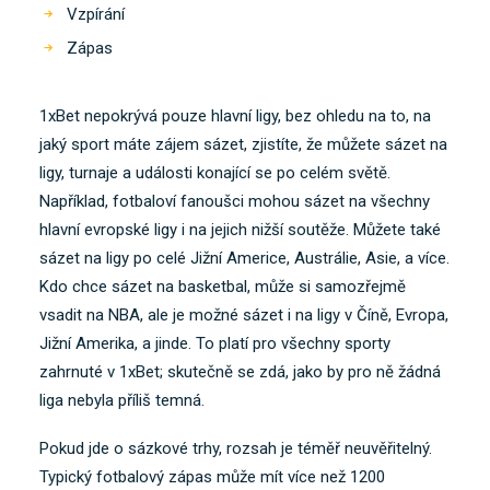
Vzpírání
Zápas
1xBet nepokrývá pouze hlavní ligy, bez ohledu na to, na
jaký sport máte zájem sázet, zjistíte, že můžete sázet na
ligy, turnaje a události konající se po celém světě.
Například, fotbaloví fanoušci mohou sázet na všechny
hlavní evropské ligy i na jejich nižší soutěže. Můžete také
sázet na ligy po celé Jižní Americe, Austrálie, Asie, a více.
Kdo chce sázet na basketbal, může si samozřejmě
vsadit na NBA, ale je možné sázet i na ligy v Číně, Evropa,
Jižní Amerika, a jinde. To platí pro všechny sporty
zahrnuté v 1xBet; skutečně se zdá, jako by pro ně žádná
liga nebyla příliš temná.
Pokud jde o sázkové trhy, rozsah je téměř neuvěřitelný.
Typický fotbalový zápas může mít více než 1200