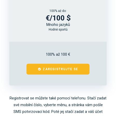
100% až do:
€/100 $
Mnoho jazyků
Hodně sportů
100% až 100 €
ZAREGISTRUJTE SE
Registrovat se můžete také pomocí telefonu. Stačí zadat
své mobilní číslo, vyberte měnu, a stránka vám pošle
SMS potvrzovací kód. Poté jej stačí zadat a váš účet