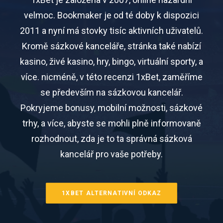
velmoc. Bookmaker je od té doby k dispozici
2011 a nyní má stovky tisíc aktivních uživatelů.
Kromě sázkové kanceláře, stránka také nabízí
kasino, živé kasino, hry, bingo, virtuální sporty, a
více. nicméně, v této recenzi 1xBet, zaměříme
se především na sázkovou kancelář.
Pokryjeme bonusy, mobilní možnosti, sázkové
trhy, a více, abyste se mohli plně informovaně
rozhodnout, zda je to ta správná sázková
kancelář pro vaše potřeby.
1XBET ALTERNATIVNÍ ODKAZ