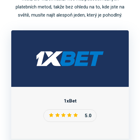
platebních metod, takže bez ohledu na to, kde jste na
světě, musíte najít alespoň jeden, který je pohodlný.
1xBet
5.0