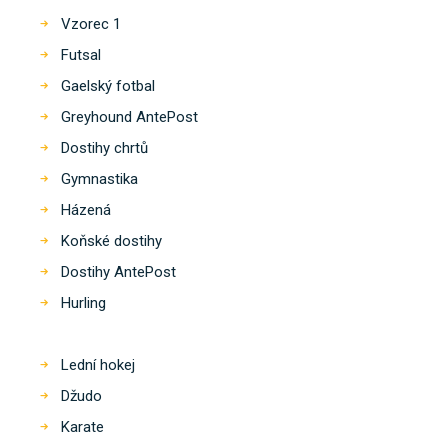
Vzorec 1
Futsal
Gaelský fotbal
Greyhound AntePost
Dostihy chrtů
Gymnastika
Házená
Koňské dostihy
Dostihy AntePost
Hurling
Lední hokej
Džudo
Karate