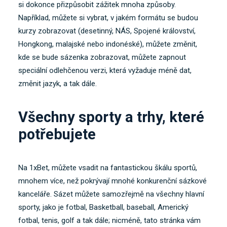
si dokonce přizpůsobit zážitek mnoha způsoby.
Například, můžete si vybrat, v jakém formátu se budou
kurzy zobrazovat (desetinný, NÁS, Spojené království,
Hongkong, malajské nebo indonéské), můžete změnit,
kde se bude sázenka zobrazovat, můžete zapnout
speciální odlehčenou verzi, která vyžaduje méně dat,
změnit jazyk, a tak dále.
Všechny sporty a trhy, které
potřebujete
Na 1xBet, můžete vsadit na fantastickou škálu sportů,
mnohem více, než pokrývají mnohé konkurenční sázkové
kanceláře. Sázet můžete samozřejmě na všechny hlavní
sporty, jako je fotbal, Basketball, baseball, Americký
fotbal, tenis, golf a tak dále; nicméně, tato stránka vám