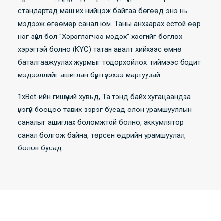
стандартад маш их нийцэж байгаа бөгөөд энэ нь
мэдээж өгөөмөр санал юм. Таны анхаарах ёстой өөр
нэг зүйл бол "Хэрэглэгчээ мэдэх" хэсгийг бөглөх
хэрэгтэй болно (KYC) татан авалт хийхээс өмнө
баталгаажуулах журмыг тодорхойлох, тиймээс бодит
мэдээллийг ашиглан бүртгүүлэхээ мартуузай.
1xBet-ийн гишүүний хувьд, Та тэнд байх хугацаандаа
үнэгүй бооцоо тавих зэрэг бусад олон урамшууллын
саналыг ашиглах боломжтой болно, аккумлятор
санал болгож байна, төрсөн өдрийн урамшуулал,
болон бусад.