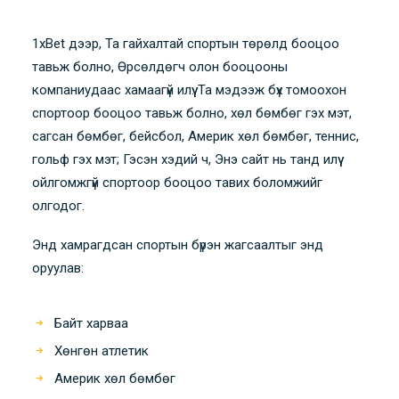
1xBet дээр, Та гайхалтай спортын төрөлд бооцоо
тавьж болно, Өрсөлдөгч олон бооцооны
компаниудаас хамаагүй илүү. Та мэдээж бүх томоохон
спортоор бооцоо тавьж болно, хөл бөмбөг гэх мэт,
сагсан бөмбөг, бейсбол, Америк хөл бөмбөг, теннис,
гольф гэх мэт; Гэсэн хэдий ч, Энэ сайт нь танд илүү
ойлгомжгүй спортоор бооцоо тавих боломжийг
олгодог.
Энд хамрагдсан спортын бүрэн жагсаалтыг энд
оруулав:
Байт харваа
Хөнгөн атлетик
Америк хөл бөмбөг