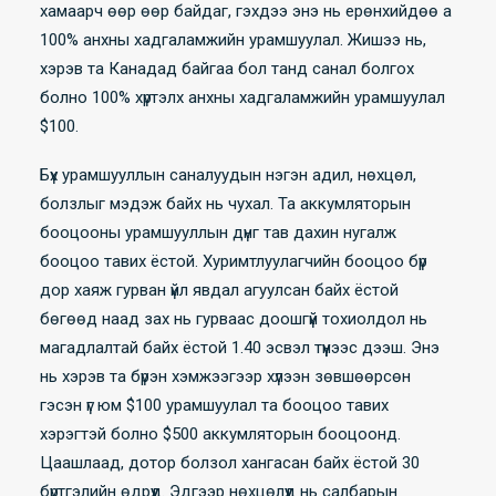
хамаарч өөр өөр байдаг, гэхдээ энэ нь ерөнхийдөө а
100% анхны хадгаламжийн урамшуулал. Жишээ нь,
хэрэв та Канадад байгаа бол танд санал болгох
болно 100% хүртэлх анхны хадгаламжийн урамшуулал
$100.
Бүх урамшууллын саналуудын нэгэн адил, нөхцөл,
болзлыг мэдэж байх нь чухал. Та аккумляторын
бооцооны урамшууллын дүнг тав дахин нугалж
бооцоо тавих ёстой. Хуримтлуулагчийн бооцоо бүр
дор хаяж гурван үйл явдал агуулсан байх ёстой
бөгөөд наад зах нь гурваас доошгүй тохиолдол нь
магадлалтай байх ёстой 1.40 эсвэл түүнээс дээш. Энэ
нь хэрэв та бүрэн хэмжээгээр хүлээн зөвшөөрсөн
гэсэн үг юм $100 урамшуулал та бооцоо тавих
хэрэгтэй болно $500 аккумляторын бооцоонд.
Цаашлаад, дотор болзол хангасан байх ёстой 30
бүртгэлийн өдрүүд. Эдгээр нөхцөлүүд нь салбарын