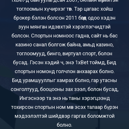
тоглоомын хүчирхэг төв. Тэр цагаас хойш
брокер бэлэн болсон 2011 бөгөөд одоо хэдэн
зуун мянган идэвхтэй хэрэглэгчидтэй
болсон. Спортын номноос гадна, сайт нь бас
казино санал болгож байна, амьд казино,
тоглоомууд, бинго, виртуал спорт, болон
бусад. Гэсэн хэдий ч, энэ 1xBet тоймд, Бид
спортын номонд голчлон анхаарах болно.
Бид урамшууллыг хамрах болно, гар утасны
сонголтууд, бооцооны зах зээл, болон бусад,
Ингэснээр та энэ нь таны хэрэгцээнд
тохирсон спортын ном мөн эсэх талаар бүрэн
мэдээлэлтэй шийдвэр гаргах боломжтой
болно.