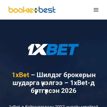
Шилдэг номчид
Мелбет
1xBet
1Ялах
22Бооцоо тавих
1xBet
– Шилдэг брокерын
Bet365
шударга үнэлгээ – 1xBet-д
Mostbet
бүртгүүлсэн 2026
Хайх
1xBet-д байгуулагдсан 2007, онлайн мөрийтэй