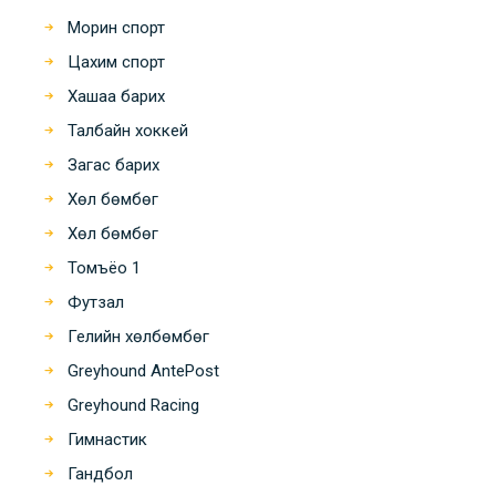
Морин спорт
Цахим спорт
Хашаа барих
Талбайн хоккей
Загас барих
Хөл бөмбөг
Хөл бөмбөг
Томъёо 1
Футзал
Гелийн хөлбөмбөг
Greyhound AntePost
Greyhound Racing
Гимнастик
Гандбол