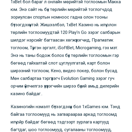
1xBet бол бараг л онлайн мөрийтэй тоглоомын Макка
юм. Энэ сайт нь бүх төрлийн мөрийтэй тоглогчдод
зориулсан спортын номноос гадна олон тооны
бүтээгдэхүүнтэй. Жишээлбэл, 1xBet Казино нь илүү олон
төрлийн тоглоомуудтай 120 Play'n Go зэрэг салбарын
шилдэг нэрсийг багтаасан хөгжүүлэгчид, Прагматик
тоглоом, Түргэн эргэлт, iSoftBet, Microgaming, гэх мэт.
Энэ нь таны бодож болох бүх төрлийн тоглоомын гэр
бөгөөд гайхалтай слот цуглуулгатай, карт болон
ширээний тоглоом, Кено, видео покер, болон бусад.
Мөн салбартаа тэргүүлэгч Evolution Gaming зэрэг гуч
орчим үйлчилгээ үзүүлэгчийн ширээ бүхий амьд дилерийн
казино байдаг..
Казиногийн нэмэлт бүтээгдэхүүн бол 1xGames юм. Тэнд
байгаа тоглоомууд нь загвараараа аркад тоглоомд
илүү ойр байдаг бөгөөд тэдгээрт зурлага картууд
багтдаг, шоо тоглоомууд, сугалааны тоглоомууд,