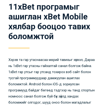
11xBet програмыг
ашиглан xBet Mobile
хялбар бооцоо тавих
боломжтой
Хэрэв та гар утаснаасаа мөрий тавихыг хүсвэл, Дараа
нь 1xBet гар утасны гайхалтай санал болгож байна.
1xBet гар утсыг гар утсанд тохирох вэб сайт болон
тусгай программуудаар дамжуулан ашиглах
боломжтой. Android болон iOS-д зориулсан
програмууд байдаг бөгөөд тэдгээр нь танд спортын
номноос санал болгож буй бүх зүйлд хандах
боломжийг олгодог, шууд оноо болон магадлалыг