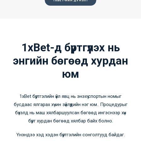
1XBET-ИЙН ДҮГНЭЛТ
1xBet-д бүртгүүлэх нь
энгийн бөгөөд хурдан
юм
1xBet бүртгэлийн үйл явц нь энэхүү спортын номыг
бусдаас ялгарах хүчин зүйлүүдийн нэг юм.. Процедурыг
бүхэлд нь маш хялбаршуулсан бөгөөд ингэснээр хүн
бүрт хурдан бөгөөд хялбар байх болно.
Үнэндээ хэд хэдэн бүртгэлийн сонголтууд байдаг.