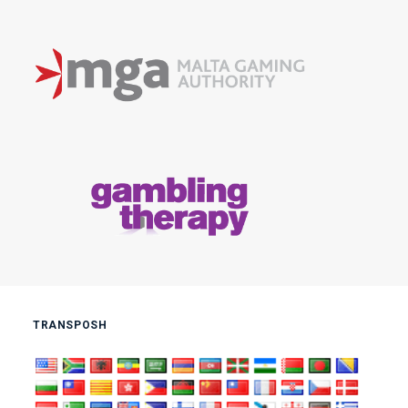
TRANSPOSH