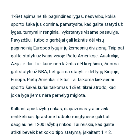
1xBet apima ne tik pagrindines lygas, nesvarbu, kokia
sporto šaka jus domina, pamatysite, kad galite statyti už
lygas, turnyrai ir renginiai, vykstantys visame pasaulyje.
Pavyzdžiui, futbolo gerbėjai gali lažintis dėl visų
pagrindinių Europos lygų ir jų žemesnių divizionų. Taip pat
galite statyti už lygas visoje Pietų Amerikoje, Australija,
Azija, ir dar. Tie, kurie nori lažintis dėl krepšinio, žinoma,
gali statyti už NBA, bet galima statyti ir dėl lygų Kinijoje,
Europa, Pietų Amerika, ir kitur. Tai taikoma kiekvienai
sporto šakai, kuriai taikomas 1xBet; tikrai atrodo, kad
jokia lyga jiems nėra pernelyg miglota.
Kalbant apie lažybų rinkas, diapazonas yra beveik
neįtikėtinas. Įprastose futbolo rungtynėse gali būti
daugiau nei 1200 lažybų rinkos. Tai reiškia, kad galite
atlikti beveik bet kokio tipo statymą, įskaitant 1 × 2,