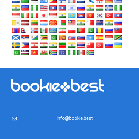
info@bookie.best