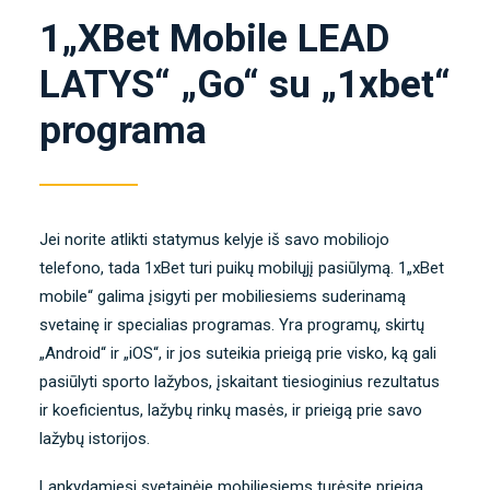
1„XBet Mobile LEAD
LATYS“ „Go“ su „1xbet“
programa
Jei norite atlikti statymus kelyje iš savo mobiliojo
telefono, tada 1xBet turi puikų mobilųjį pasiūlymą. 1„xBet
mobile“ galima įsigyti per mobiliesiems suderinamą
svetainę ir specialias programas. Yra programų, skirtų
„Android“ ir „iOS“, ir jos suteikia prieigą prie visko, ką gali
pasiūlyti sporto lažybos, įskaitant tiesioginius rezultatus
ir koeficientus, lažybų rinkų masės, ir prieigą prie savo
lažybų istorijos.
Lankydamiesi svetainėje mobiliesiems turėsite prieigą