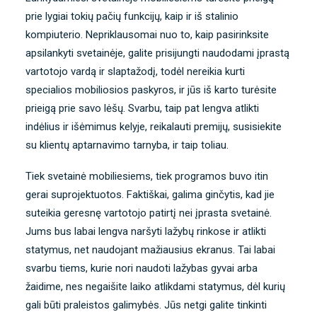
prie lygiai tokių pačių funkcijų, kaip ir iš stalinio
kompiuterio. Nepriklausomai nuo to, kaip pasirinksite
apsilankyti svetainėje, galite prisijungti naudodami įprastą
vartotojo vardą ir slaptažodį, todėl nereikia kurti
specialios mobiliosios paskyros, ir jūs iš karto turėsite
prieigą prie savo lėšų. Svarbu, taip pat lengva atlikti
indėlius ir išėmimus kelyje, reikalauti premijų, susisiekite
su klientų aptarnavimo tarnyba, ir taip toliau.
Tiek svetainė mobiliesiems, tiek programos buvo itin
gerai suprojektuotos. Faktiškai, galima ginčytis, kad jie
suteikia geresnę vartotojo patirtį nei įprasta svetainė.
Jums bus labai lengva naršyti lažybų rinkose ir atlikti
statymus, net naudojant mažiausius ekranus. Tai labai
svarbu tiems, kurie nori naudoti lažybas gyvai arba
žaidime, nes negaišite laiko atlikdami statymus, dėl kurių
gali būti praleistos galimybės. Jūs netgi galite tinkinti