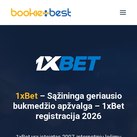
Geriausi knygnešiai
Melbetas
1xBet
1Laimėk
22Bet
1xBet
– Sąžininga geriausio
Bet365
bukmedžio apžvalga – 1xBet
Mostbet
registracija 2026
Paieška
1xBet yra įsteigtas 2007, internetinių lošimų