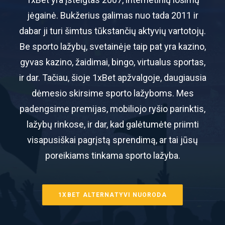
jėgainė. Bukžerius galimas nuo tada 2011 ir
dabar ji turi šimtus tūkstančių aktyvių vartotojų.
Be sporto lažybų, svetainėje taip pat yra kazino,
gyvas kazino, žaidimai, bingo, virtualus sportas,
ir dar. Tačiau, šioje 1xBet apžvalgoje, daugiausia
dėmesio skirsime sporto lažyboms. Mes
padengsime premijas, mobiliojo ryšio parinktis,
lažybų rinkose, ir dar, kad galėtumėte priimti
visapusiškai pagrįstą sprendimą, ar tai jūsų
poreikiams tinkama sporto lažyba.
1XBET ALTERNATYVI NUORODA