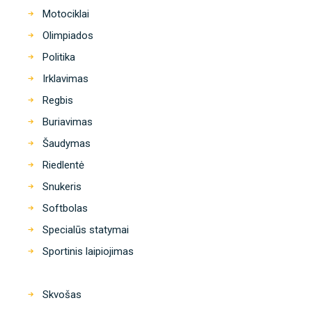
Motociklai
Olimpiados
Politika
Irklavimas
Regbis
Buriavimas
Šaudymas
Riedlentė
Snukeris
Softbolas
Specialūs statymai
Sportinis laipiojimas
Skvošas