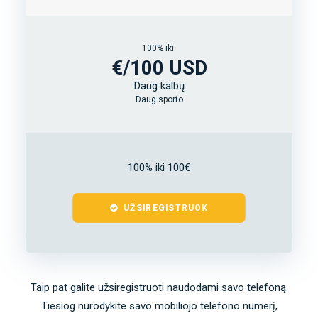
100% iki:
€/100 USD
Daug kalbų
Daug sporto
100% iki 100€
UŽSIREGISTRUOK
Taip pat galite užsiregistruoti naudodami savo telefoną.
Tiesiog nurodykite savo mobiliojo telefono numerį,