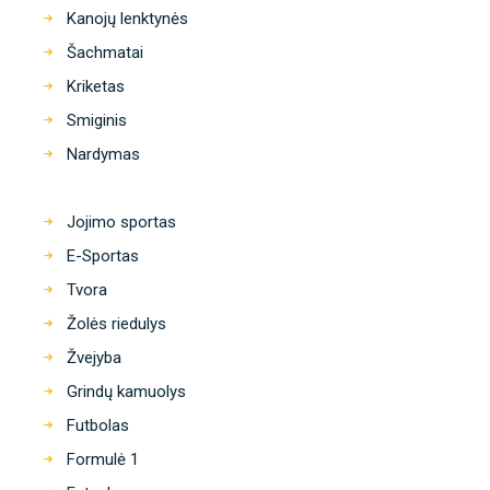
Kanojų lenktynės
Šachmatai
Kriketas
Smiginis
Nardymas
Jojimo sportas
E-Sportas
Tvora
Žolės riedulys
Žvejyba
Grindų kamuolys
Futbolas
Formulė 1