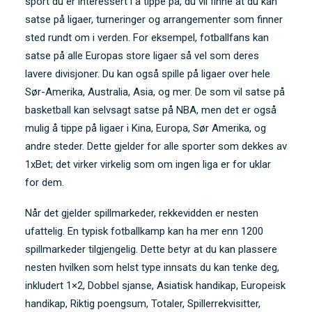
sport du er interessert i å tippe på, du vil finne at du kan
satse på ligaer, turneringer og arrangementer som finner
sted rundt om i verden. For eksempel, fotballfans kan
satse på alle Europas store ligaer så vel som deres
lavere divisjoner. Du kan også spille på ligaer over hele
Sør-Amerika, Australia, Asia, og mer. De som vil satse på
basketball kan selvsagt satse på NBA, men det er også
mulig å tippe på ligaer i Kina, Europa, Sør Amerika, og
andre steder. Dette gjelder for alle sporter som dekkes av
1xBet; det virker virkelig som om ingen liga er for uklar
for dem.
Når det gjelder spillmarkeder, rekkevidden er nesten
ufattelig. En typisk fotballkamp kan ha mer enn 1200
spillmarkeder tilgjengelig. Dette betyr at du kan plassere
nesten hvilken som helst type innsats du kan tenke deg,
inkludert 1×2, Dobbel sjanse, Asiatisk handikap, Europeisk
handikap, Riktig poengsum, Totaler, Spillerrekvisitter,