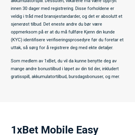
akkumulatorspill. Dessuten, vilkårene må være oppfylt
innen 30 dager med registrering. Disse forholdene er
veldig i tråd med bransjestandarder, og det er absolutt et
sjenerøst tilbud. Det eneste andre du bør være
oppmerksom på er at du må fullføre Kjenn din kunde
(KYC) identifisere verifiseringsprosedyre før du foretar et
uttak, så sørg for å registrere deg med ekte detaljer.
Som medlem av 1xBet, du vil da kunne benytte deg av
mange andre bonustilbud i løpet av din tid der, inkludert
gratisspill, akkumulatortilbud, bursdagsbonuser, og mer.
1xBet Mobile Easy