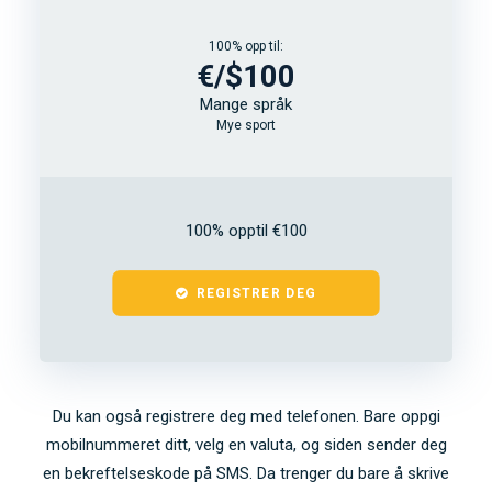
100% opp til:
€/$100
Mange språk
Mye sport
100% opptil €100
REGISTRER DEG
Du kan også registrere deg med telefonen. Bare oppgi
mobilnummeret ditt, velg en valuta, og siden sender deg
en bekreftelseskode på SMS. Da trenger du bare å skrive