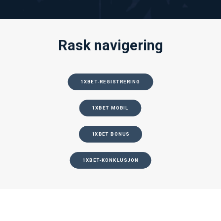
Rask navigering
1XBET-REGISTRERING
1XBET MOBIL
1XBET BONUS
1XBET-KONKLUSJON