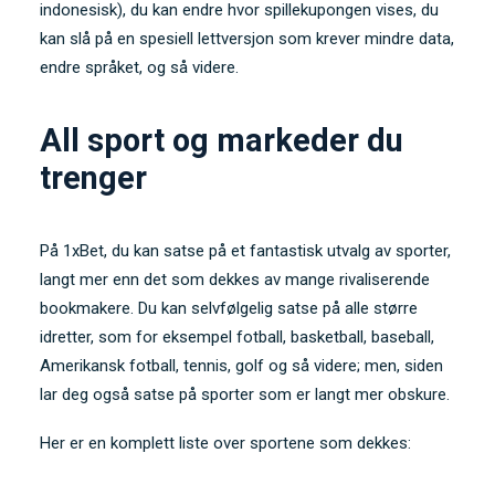
indonesisk), du kan endre hvor spillekupongen vises, du
kan slå på en spesiell lettversjon som krever mindre data,
endre språket, og så videre.
All sport og markeder du
trenger
På 1xBet, du kan satse på et fantastisk utvalg av sporter,
langt mer enn det som dekkes av mange rivaliserende
bookmakere. Du kan selvfølgelig satse på alle større
idretter, som for eksempel fotball, basketball, baseball,
Amerikansk fotball, tennis, golf og så videre; men, siden
lar deg også satse på sporter som er langt mer obskure.
Her er en komplett liste over sportene som dekkes: