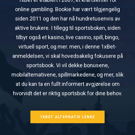
online gambling. Bookie har vært tilgjengelig
siden 2011 og den har nå hundretusenvis av
aktive brukere. I tillegg til sportsboken, siden
tilbyr også et kasino, live casino, spill, bingo,
virtuell sport, og mer. men, i denne 1xBet-
anmeldelsen, vi skal hovedsakelig fokusere på
sportsbook. Vi vil dekke bonusene,
mobilalternativene, spillmarkedene, og mer, slik
at du kan ta en fullt informert avgjørelse om
hvorvidt det er riktig sportsbok for dine behov.
1XBET ALTERNATIV LENKE