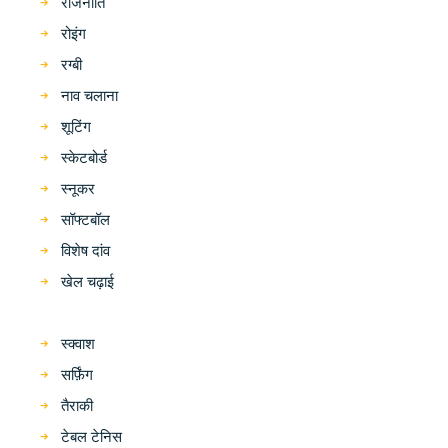
राजनीति
रोइंग
रग्बी
नाव चलाना
शूटिंग
स्केटबोर्ड
स्नूकर
सॉफ्टबॉल
विशेष दांव
खेल चढ़ाई
स्क्वाश
सर्फ़िंग
तैराकी
टेबल टेनिस