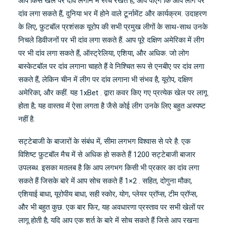
आप किस खेल पर दांव लगाने में रुचि रखते हैं, आप पाएंगे कि आप लीग पर
दांव लगा सकते हैं, दुनिया भर में होने वाले टूर्नामेंट और कार्यक्रम. उदाहरण
के लिए, फ़ुटबॉल प्रशंसक यूरोप की सभी प्रमुख लीगों के साथ-साथ उनके
निचले डिवीजनों पर भी दांव लगा सकते हैं. आप पूरे दक्षिण अमेरिका में लीग
पर भी दांव लगा सकते हैं, ऑस्ट्रेलिया, एशिया, और अधिक. जो लोग
बास्केटबॉल पर दांव लगाना चाहते हैं वे निश्चित रूप से एनबीए पर दांव लगा
सकते हैं, लेकिन चीन में लीग पर दांव लगाना भी संभव है, यूरोप, दक्षिण
अमेरिका, और कहीं. यह 1xBet . द्वारा कवर किए गए प्रत्येक खेल पर लागू
होता है; यह वास्तव में ऐसा लगता है जैसे कोई लीग उनके लिए बहुत अस्पष्ट
नहीं है.
सट्टेबाजी के बाजारों के संबंध में, सीमा लगभग विश्वास से परे है. एक
विशिष्ट फ़ुटबॉल मैच में से अधिक हो सकते हैं 1200 सट्टेबाजी बाजार
उपलब्ध. इसका मतलब है कि आप लगभग किसी भी प्रकार का दांव लगा
सकते हैं जिसके बारे में आप सोच सकते हैं 1×2 . सहित, दोगुना मौका,
एशियाई बाधा, यूरोपीय बाधा, सही स्कोर, योग, प्लेयर प्रॉप्स, टीम प्रॉप्स,
और भी बहुत कुछ. एक बार फिर, यह अवधारणा प्रस्ताव पर सभी खेलों पर
लागू होती है; यदि आप एक शर्त के बारे में सोच सकते हैं जिसे आप रखना