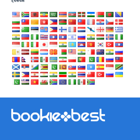
ट्रांसपोश