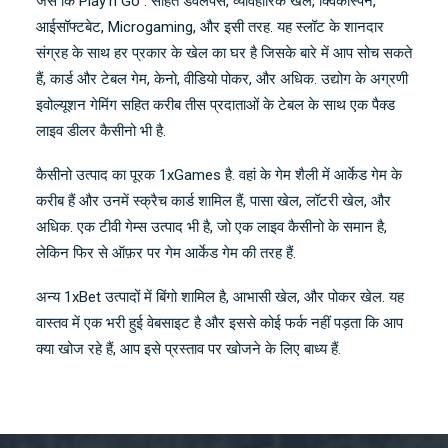
जैसे कि Play'n Go . सहित डेवलपर्स, व्यावहारिक खेल, क्विकस्पिन,
आईसॉफ्टबेट, Microgaming, और इसी तरह. यह स्लॉट के शानदार
संग्रह के साथ हर प्रकार के खेल का घर है जिसके बारे में आप सोच सकते
हैं, कार्ड और टेबल गेम, केनो, वीडियो पोकर, और अधिक. उद्योग के अग्रणी
इवोल्यूशन गेमिंग सहित करीब तीस प्रदाताओं के टेबल के साथ एक पैक्ड
लाइव डीलर कैसीनो भी है.
कैसीनो उत्पाद का पूरक 1xGames है. वहां के गेम शैली में आर्केड गेम के
करीब हैं और उनमें स्क्रैच कार्ड शामिल हैं, पासा खेल, लॉटरी खेल, और
अधिक. एक टीवी गेम्स उत्पाद भी है, जो एक लाइव कैसीनो के समान है,
लेकिन फिर से ऑफ़र पर गेम आर्केड गेम की तरह हैं.
अन्य 1xBet उत्पादों में बिंगो शामिल है, आभासी खेल, और पोकर खेल. यह
वास्तव में एक भरी हुई वेबसाइट है और इससे कोई फर्क नहीं पड़ता कि आप
क्या खोज रहे हैं, आप इसे प्रस्ताव पर खोजने के लिए बाध्य हैं.