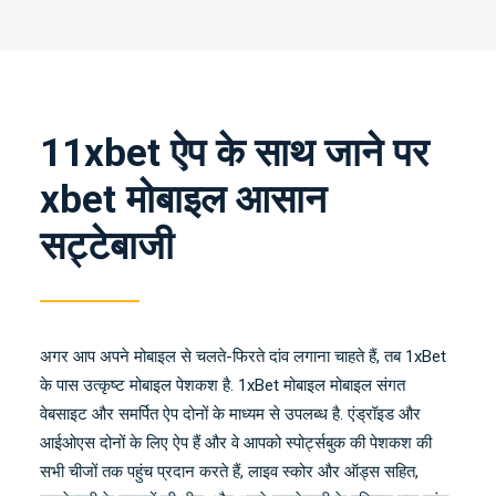
11xbet ऐप के साथ जाने पर
xbet मोबाइल आसान
सट्टेबाजी
अगर आप अपने मोबाइल से चलते-फिरते दांव लगाना चाहते हैं, तब 1xBet
के पास उत्कृष्ट मोबाइल पेशकश है. 1xBet मोबाइल मोबाइल संगत
वेबसाइट और समर्पित ऐप दोनों के माध्यम से उपलब्ध है. एंड्रॉइड और
आईओएस दोनों के लिए ऐप हैं और वे आपको स्पोर्ट्सबुक की पेशकश की
सभी चीजों तक पहुंच प्रदान करते हैं, लाइव स्कोर और ऑड्स सहित,