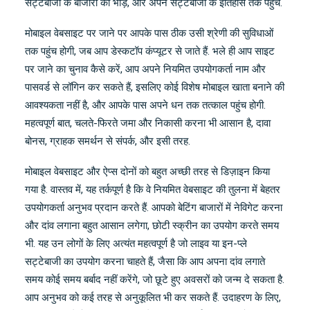
सट्टेबाजी के बाजारों की भीड़, और अपने सट्टेबाजी के इतिहास तक पहुंच.
मोबाइल वेबसाइट पर जाने पर आपके पास ठीक उसी श्रेणी की सुविधाओं
तक पहुंच होगी, जब आप डेस्कटॉप कंप्यूटर से जाते हैं. भले ही आप साइट
पर जाने का चुनाव कैसे करें, आप अपने नियमित उपयोगकर्ता नाम और
पासवर्ड से लॉगिन कर सकते हैं, इसलिए कोई विशेष मोबाइल खाता बनाने की
आवश्यकता नहीं है, और आपके पास अपने धन तक तत्काल पहुंच होगी.
महत्वपूर्ण बात, चलते-फिरते जमा और निकासी करना भी आसान है, दावा
बोनस, ग्राहक समर्थन से संपर्क, और इसी तरह.
मोबाइल वेबसाइट और ऐप्स दोनों को बहुत अच्छी तरह से डिज़ाइन किया
गया है. वास्तव में, यह तर्कपूर्ण है कि वे नियमित वेबसाइट की तुलना में बेहतर
उपयोगकर्ता अनुभव प्रदान करते हैं. आपको बेटिंग बाजारों में नेविगेट करना
और दांव लगाना बहुत आसान लगेगा, छोटी स्क्रीन का उपयोग करते समय
भी. यह उन लोगों के लिए अत्यंत महत्वपूर्ण है जो लाइव या इन-प्ले
सट्टेबाजी का उपयोग करना चाहते हैं, जैसा कि आप अपना दांव लगाते
समय कोई समय बर्बाद नहीं करेंगे, जो छूटे हुए अवसरों को जन्म दे सकता है.
आप अनुभव को कई तरह से अनुकूलित भी कर सकते हैं. उदाहरण के लिए,