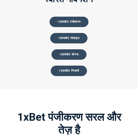
1एक्सबेट पंजीकरण
1एक्सबेट मोबाइल
1एक्सबेट बोनस
1एक्सबेट निष्कर्ष
1xBet पंजीकरण सरल और
तेज़ है