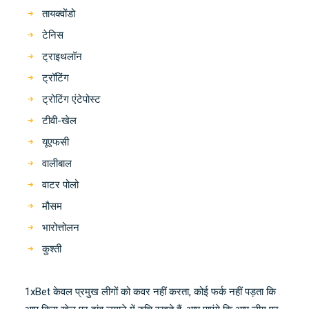
तायक्वोंडो
टेनिस
ट्राइथलॉन
ट्रॉटिंग
ट्रोटिंग एंटेपोस्ट
टीवी-खेल
यूएफसी
वालीबाल
वाटर पोलो
मौसम
भारोत्तोलन
कुश्ती
1xBet केवल प्रमुख लीगों को कवर नहीं करता, कोई फर्क नहीं पड़ता कि