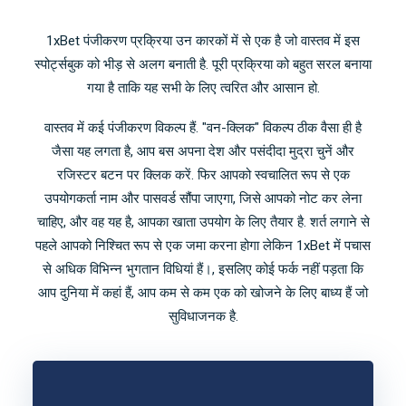
1xBet पंजीकरण प्रक्रिया उन कारकों में से एक है जो वास्तव में इस
स्पोर्ट्सबुक को भीड़ से अलग बनाती है. पूरी प्रक्रिया को बहुत सरल बनाया
गया है ताकि यह सभी के लिए त्वरित और आसान हो.
वास्तव में कई पंजीकरण विकल्प हैं. "वन-क्लिक" विकल्प ठीक वैसा ही है
जैसा यह लगता है, आप बस अपना देश और पसंदीदा मुद्रा चुनें और
रजिस्टर बटन पर क्लिक करें. फिर आपको स्वचालित रूप से एक
उपयोगकर्ता नाम और पासवर्ड सौंपा जाएगा, जिसे आपको नोट कर लेना
चाहिए, और वह यह है, आपका खाता उपयोग के लिए तैयार है. शर्त लगाने से
पहले आपको निश्चित रूप से एक जमा करना होगा लेकिन 1xBet में पचास
से अधिक विभिन्न भुगतान विधियां हैं।, इसलिए कोई फर्क नहीं पड़ता कि
आप दुनिया में कहां हैं, आप कम से कम एक को खोजने के लिए बाध्य हैं जो
सुविधाजनक है.