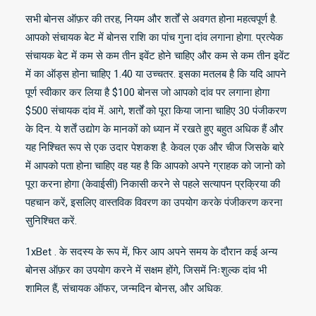
सभी बोनस ऑफ़र की तरह, नियम और शर्तों से अवगत होना महत्वपूर्ण है.
आपको संचायक बेट में बोनस राशि का पांच गुना दांव लगाना होगा. प्रत्येक
संचायक बेट में कम से कम तीन इवेंट होने चाहिए और कम से कम तीन इवेंट
में का ऑड्स होना चाहिए 1.40 या उच्चतर. इसका मतलब है कि यदि आपने
पूर्ण स्वीकार कर लिया है $100 बोनस जो आपको दांव पर लगाना होगा
$500 संचायक दांव में. आगे, शर्तों को पूरा किया जाना चाहिए 30 पंजीकरण
के दिन. ये शर्तें उद्योग के मानकों को ध्यान में रखते हुए बहुत अधिक हैं और
यह निश्चित रूप से एक उदार पेशकश है. केवल एक और चीज जिसके बारे
में आपको पता होना चाहिए वह यह है कि आपको अपने ग्राहक को जानो को
पूरा करना होगा (केवाईसी) निकासी करने से पहले सत्यापन प्रक्रिया की
पहचान करें, इसलिए वास्तविक विवरण का उपयोग करके पंजीकरण करना
सुनिश्चित करें.
1xBet . के सदस्य के रूप में, फिर आप अपने समय के दौरान कई अन्य
बोनस ऑफ़र का उपयोग करने में सक्षम होंगे, जिसमें निःशुल्क दांव भी
शामिल हैं, संचायक ऑफर, जन्मदिन बोनस, और अधिक.