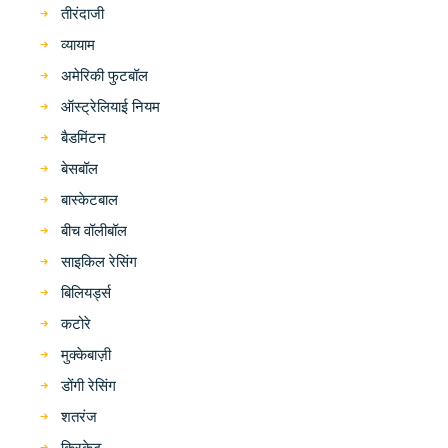
तीरंदाजी
व्यायाम
अमेरिकी फुटबॉल
ऑस्ट्रेलियाई नियम
बैडमिंटन
बेसबॉल
बास्केटबाल
बीच वॉलीबॉल
साइकिल रेसिंग
बिलियर्ड्स
कटोरे
मुक्केबाज़ी
डोंगी रेसिंग
शतरंज