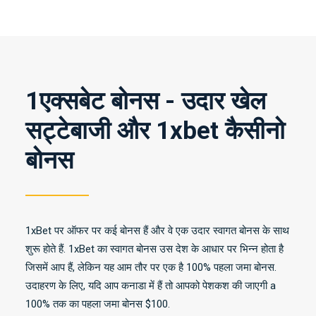
1एक्सबेट बोनस - उदार खेल
सट्टेबाजी और 1xbet कैसीनो
बोनस
1xBet पर ऑफर पर कई बोनस हैं और वे एक उदार स्वागत बोनस के साथ
शुरू होते हैं. 1xBet का स्वागत बोनस उस देश के आधार पर भिन्न होता है
जिसमें आप हैं, लेकिन यह आम तौर पर एक है 100% पहला जमा बोनस.
उदाहरण के लिए, यदि आप कनाडा में हैं तो आपको पेशकश की जाएगी a
100% तक का पहला जमा बोनस $100.