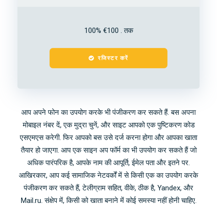
100% €100 . तक
रजिस्टर करें
आप अपने फोन का उपयोग करके भी पंजीकरण कर सकते हैं. बस अपना
मोबाइल नंबर दें, एक मुद्रा चुनें, और साइट आपको एक पुष्टिकरण कोड
एसएमएस करेगी. फिर आपको बस उसे दर्ज करना होगा और आपका खाता
तैयार हो जाएगा. आप एक साइन अप फॉर्म का भी उपयोग कर सकते हैं जो
अधिक पारंपरिक है, आपके नाम की आपूर्ति, ईमेल पता और इतने पर.
आखिरकार, आप कई सामाजिक नेटवर्कों में से किसी एक का उपयोग करके
पंजीकरण कर सकते हैं, टेलीग्राम सहित, वीके, ठीक है, Yandex, और
Mail.ru. संक्षेप में, किसी को खाता बनाने में कोई समस्या नहीं होनी चाहिए.