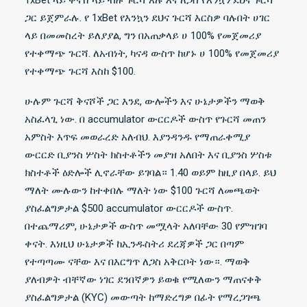
1xBet ላይ ቅናሽ ላይ ብዙ ጉርሻ አሉ እና ለጋስ የእንኳን ደህና ጉርሻ
ጋር ይጀምራሉ. የ 1xBet የእንኳን ደህና ጉርሻ እርስዎ ባሉበት ሀገር
ላይ በመመስረት ይለያያል, ግን በአጠቃላይ ሀ 100% የመጀመሪያ
የተቀማጭ ጉርሻ. ለአብነት, ካናዳ ውስጥ ከሆኑ ሀ 100% የመጀመሪያ
የተቀማጭ ጉርሻ እስከ $100.
ሁሉም ጉርሻ ቅናሾች ጋር እንደ, ውሎችን እና ሁኔታዎችን ማወቅ
አስፈላጊ ነው. በ accumulator ውርርዶች ውስጥ የጉርሻ መጠን
አምስት እጥፍ መወራረድ አለብህ. እያንዳንዱ የማጠራቀሚያ
ውርርድ ቢያንስ ሦስት ክስተቶችን መያዝ አለበት እና ቢያንስ ሦስቱ
ክስተቶች ዕድሎች ሊኖራቸው ይገባል። 1.40 ወይም ከዚያ በላይ. ይህ
ማለት ሙሉውን ከተቀበሉ ማለት ነው $100 ጉርሻ ለመጫወት
ያስፈልግዎታል $500 accumulator ውርርዶች ውስጥ.
በተጨማሪም, ሁኔታዎች ውስጥ መሟላት አለባቸው 30 የምዝገባ
ቀናት. እነዚህ ሁኔታዎች ከኢንዱስትሪ ደረጃዎች ጋር በጣም
የተጣጣሙ ናቸው እና በእርግጥ ለጋስ አቅርቦት ነው።. ማወቅ
ያለብዎት ብቸኛው ነገር ደንበኛዎን ይወቁ የሚለውን ማጠናቀቅ
ያስፈልግዎታል (KYC) መውጣት ከማድረግዎ በፊት የማረጋገጫ