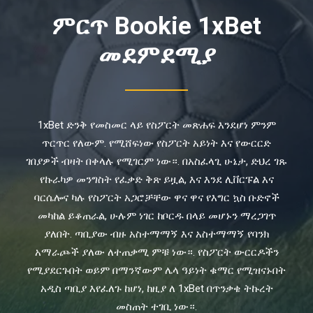
ምርጥ Bookie 1xBet
መደምደሚያ
1xBet ድንቅ የመስመር ላይ የስፖርት መጽሐፍ እንደሆነ ምንም
ጥርጥር የለውም. የሚሸፍነው የስፖርት አይነት እና የውርርድ
ገበያዎች ብዛት በቀላሉ የሚገርም ነው።. በአስፈላጊ ሁኔታ, ድህረ ገጹ
የኩራካዎ መንግስት የፈቃድ ቅጽ ይዟል, እና እንደ ሊቨርፑል እና
ባርሴሎና ካሉ የስፖርት አጋሮቻቸው ዋና ዋና የእግር ኳስ ቡድኖች
መካከል ይቆጠራል, ሁሉም ነገር ከቦርዱ በላይ መሆኑን ማረጋገጥ
ያለበት. ጣቢያው ብዙ አስተማማኝ እና አስተማማኝ የባንክ
አማራጮች ያለው ለተጠቃሚ ምቹ ነው።. የስፖርት ውርርዶችን
የሚያደርጉበት ወይም በማንኛውም ሌላ ዓይነት ቁማር የሚዝናኑበት
አዲስ ጣቢያ እየፈለጉ ከሆነ, ከዚያ ለ 1xBet በጥንቃቄ ትኩረት
መስጠት ተገቢ ነው።.