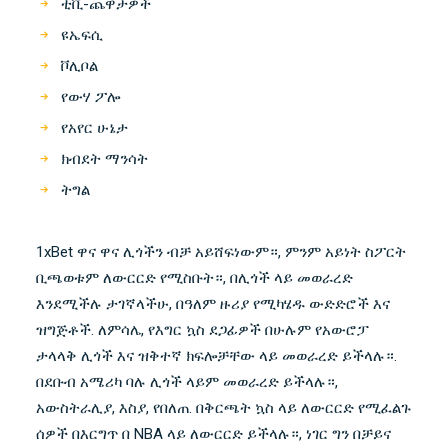
ቲቪ-ጨዋታዎች
ዩኤፍሲ
ቮሊቦል
የውሃ ፖሎ
የአየር ሁኔታ
ክብደት ማንሳት
ትግል
1xBet ዋና ዋና ሊጎችን ብቻ አይሸፍነውም።, ምንም አይነት ስፖርት
ቢጫወቱም ለውርርድ የሚስቡት።, በሊጎች ላይ መወራረድ
እንደሚችሉ ታገኛላችሁ, በዓለም ዙሪያ የሚካሄዱ ውድድሮች እና
ዝግጅቶች. ለምሳሌ, የእግር ኳስ ደጋፊዎች በሁሉም የአውሮፓ
ታላላቅ ሊጎች እና ዝቅተኛ ክፍሎቻቸው ላይ መወራረድ ይችላሉ።.
በደቡብ አሜሪካ ባሉ ሊጎች ላይም መወራረድ ይችላሉ።,
አውስትራሊያ, እስያ, የበለጠ. በቅርጫት ኳስ ላይ ለውርርድ የሚፈልጉ
ሰዎች በእርግጥ በ NBA ላይ ለውርርድ ይችላሉ።, ነገር ግን በቻይና