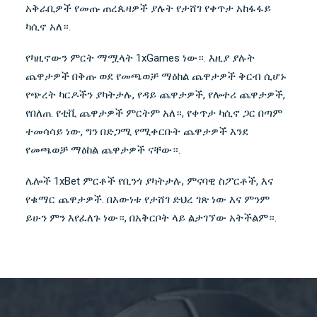
አቅራቢዎች የመጡ ጠረጴዛዎች ያሉት የታሸገ የቀጥታ አከፋፋይ
ካሲኖ አለ።.
የካዚኖውን ምርት ማሟላት 1xGames ነው።. እዚያ ያሉት
ጨዋታዎች በቅጡ ወደ የመጫወቻ ማዕከል ጨዋታዎች ቅርብ ሲሆኑ
የጭረት ካርዶችን ያካትታሉ, የዳይ ጨዋታዎች, የሎተሪ ጨዋታዎች,
የበለጠ. የቲቪ ጨዋታዎች ምርትም አለ።, የቀጥታ ካሲኖ ጋር በጣም
ተመሳሳይ ነው, ግን በድጋሚ የሚቀርቡት ጨዋታዎች እንደ
የመጫወቻ ማዕከል ጨዋታዎች ናቸው።.
ሌሎች 1xBet ምርቶች የቢንጎ ያካትታሉ, ምናባዊ ስፖርቶች, እና
የቁማር ጨዋታዎች. በእውነቱ የታሸገ ድህረ ገጽ ነው እና ምንም
ይሁን ምን እየፈለጉ ነው።, በአቅርቦት ላይ ልታገኘው አትችልም።.