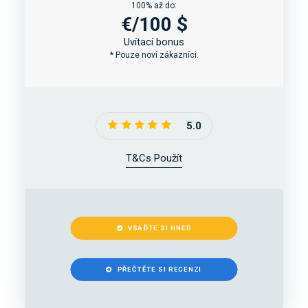
100% až do:
€/100 $
Uvítací bonus
* Pouze noví zákazníci.
5.0
T&Cs Použít
VSAĎTE SI HNED
PŘEČTĚTE SI RECENZI