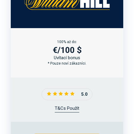
100% až do:
€/100 $
Uvítací bonus
* Pouze noví zákazníci.
5.0
T&Cs Použít