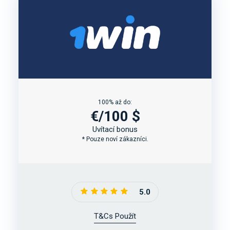
100% až do:
€/100 $
Uvítací bonus
* Pouze noví zákazníci.
5.0
T&Cs Použít