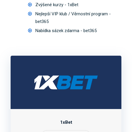
Zvýšené kurzy - 1xBet
Nejlepší VIP klub / Věrnostní program -
bet365
Nabídka sázek zdarma - bet365
1xBet