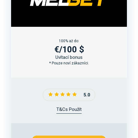
100% až do:
€/100 $
Uvítací bonus
* Pouze noví zákazníci.
5.0
T&Cs Použít