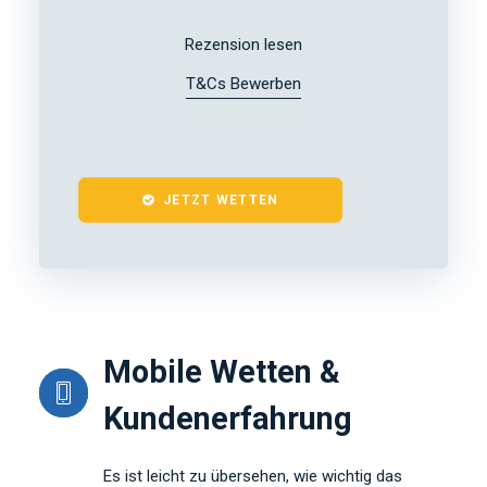
Rezension lesen
T&Cs Bewerben
JETZT WETTEN
Mobile Wetten &
Kundenerfahrung
Es ist leicht zu übersehen, wie wichtig das