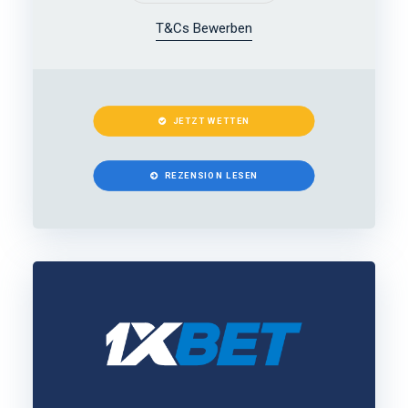
T&Cs Bewerben
JETZT WETTEN
REZENSION LESEN