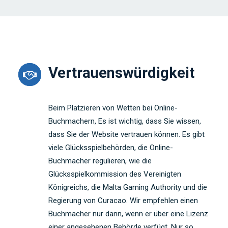
Vertrauenswürdigkeit
Beim Platzieren von Wetten bei Online-
Buchmachern, Es ist wichtig, dass Sie wissen,
dass Sie der Website vertrauen können. Es gibt
viele Glücksspielbehörden, die Online-
Buchmacher regulieren, wie die
Glücksspielkommission des Vereinigten
Königreichs, die Malta Gaming Authority und die
Regierung von Curacao. Wir empfehlen einen
Buchmacher nur dann, wenn er über eine Lizenz
einer angesehenen Behörde verfügt. Nur so