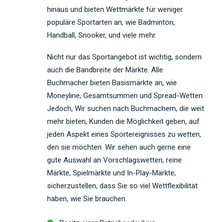
hinaus und bieten Wettmärkte für weniger
populäre Sportarten an, wie Badminton,
Handball, Snooker, und viele mehr.
Nicht nur das Sportangebot ist wichtig, sondern
auch die Bandbreite der Märkte. Alle
Buchmacher bieten Basismärkte an, wie
Moneyline, Gesamtsummen und Spread-Wetten.
Jedoch, Wir suchen nach Buchmachern, die weit
mehr bieten, Kunden die Möglichkeit geben, auf
jeden Aspekt eines Sportereignisses zu wetten,
den sie möchten. Wir sehen auch gerne eine
gute Auswahl an Vorschlagswetten, reine
Märkte, Spielmärkte und In-Play-Märkte,
sicherzustellen, dass Sie so viel Wettflexibilität
haben, wie Sie brauchen.