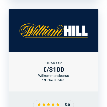
100% bis zu:
€/$100
Willkommensbonus
* Nur Neukunden.
5.0