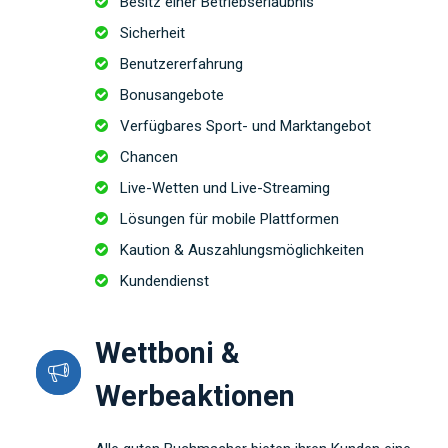
Besitz einer Betriebserlaubnis
Sicherheit
Benutzererfahrung
Bonusangebote
Verfügbares Sport- und Marktangebot
Chancen
Live-Wetten und Live-Streaming
Lösungen für mobile Plattformen
Kaution & Auszahlungsmöglichkeiten
Kundendienst
Wettboni &
Werbeaktionen