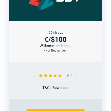
100% bis zu:
€/$100
Willkommensbonus
* Nur Neukunden.
5.0
T&Cs Bewerben