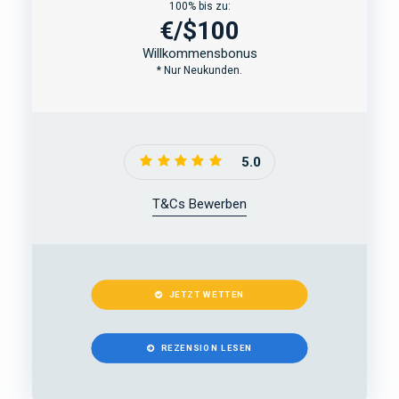
100% bis zu:
€/$100
Willkommensbonus
* Nur Neukunden.
5.0
T&Cs Bewerben
JETZT WETTEN
REZENSION LESEN