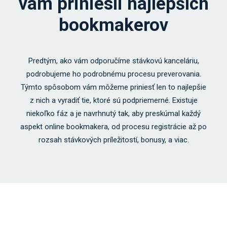
vám priniesli najlepších
bookmakerov
Predtým, ako vám odporučíme stávkovú kanceláriu,
podrobujeme ho podrobnému procesu preverovania.
Týmto spôsobom vám môžeme priniesť len to najlepšie
z nich a vyradiť tie, ktoré sú podpriemerné. Existuje
niekoľko fáz a je navrhnutý tak, aby preskúmal každý
aspekt online bookmakera, od procesu registrácie až po
rozsah stávkových príležitostí, bonusy, a viac.