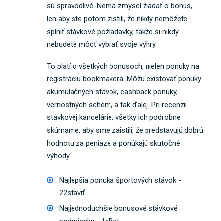
sú spravodlivé. Nemá zmysel žiadať o bonus,
len aby ste potom zistili, že nikdy nemôžete
splniť stávkové požiadavky, takže si nikdy
nebudete môcť vybrať svoje výhry.
To platí o všetkých bonusoch, nielen ponuky na
registráciu bookmakera. Môžu existovať ponuky
akumulačných stávok, cashback ponuky,
vernostných schém, a tak ďalej. Pri recenzii
stávkovej kancelárie, všetky ich podrobne
skúmame, aby sme zaistili, že predstavujú dobrú
hodnotu za peniaze a ponúkajú skutočné
výhody.
Najlepšia ponuka športových stávok -
22staviť
Najjednoduchšie bonusové stávkové