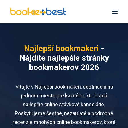
Najlepší bookmakeri
Najlepší bookmakeri
-
Melbet
Nájdite najlepšie stránky
1xBet
bookmakerov 2026
1vyhrať
22Stavte sa
Vitajte v
Najlepší bookmakeri
, destinácia na
Bet365
jednom mieste pre každého, kto hľadá
Mostbet
najlepšie online stávkové kancelárie.
Poskytujeme čestné, nezaujaté a podrobné
Vyhľadávanie
recenzie mnohých online bookmakerov, ktoré