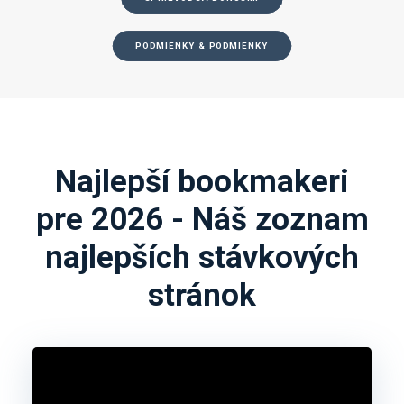
PODMIENKY & PODMIENKY
Najlepší bookmakeri
pre 2026 - Náš zoznam
najlepších stávkových
stránok