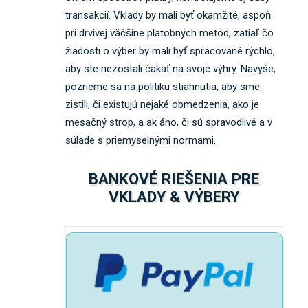
transakcií. Vklady by mali byť okamžité, aspoň
pri drvivej väčšine platobných metód, zatiaľ čo
žiadosti o výber by mali byť spracované rýchlo,
aby ste nezostali čakať na svoje výhry. Navyše,
pozrieme sa na politiku stiahnutia, aby sme
zistili, či existujú nejaké obmedzenia, ako je
mesačný strop, a ak áno, či sú spravodlivé a v
súlade s priemyselnými normami.
BANKOVÉ RIEŠENIA PRE
VKLADY & VÝBERY