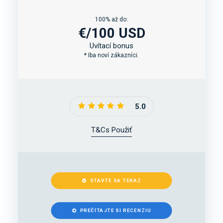
100% až do:
€/100 USD
Uvítací bonus
* Iba noví zákazníci.
5.0
T&Cs Použiť
STAVTE SA TERAZ
PREČÍTAJTE SI RECENZIU