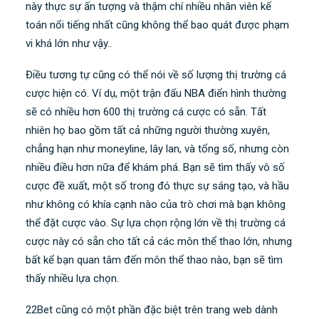
này thực sự ấn tượng và thậm chí nhiều nhân viên kế
toán nổi tiếng nhất cũng không thể bao quát được phạm
vi khá lớn như vậy..
Điều tương tự cũng có thể nói về số lượng thị trường cá
cược hiện có. Ví dụ, một trận đấu NBA điển hình thường
sẽ có nhiều hơn 600 thị trường cá cược có sẵn. Tất
nhiên họ bao gồm tất cả những người thường xuyên,
chẳng hạn như moneyline, lây lan, và tổng số, nhưng còn
nhiều điều hơn nữa để khám phá. Bạn sẽ tìm thấy vô số
cược đề xuất, một số trong đó thực sự sáng tạo, và hầu
như không có khía cạnh nào của trò chơi mà bạn không
thể đặt cược vào. Sự lựa chọn rộng lớn về thị trường cá
cược này có sẵn cho tất cả các môn thể thao lớn, nhưng
bất kể bạn quan tâm đến môn thể thao nào, bạn sẽ tìm
thấy nhiều lựa chọn.
22Bet cũng có một phần đặc biệt trên trang web dành