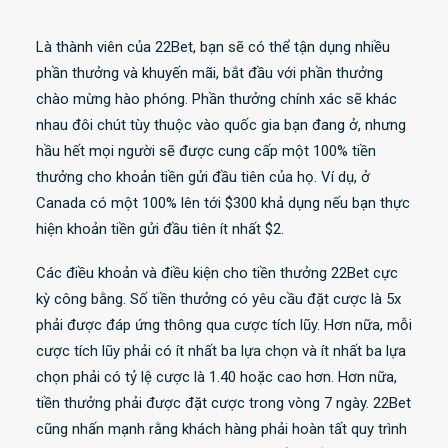
Là thành viên của 22Bet, bạn sẽ có thể tận dụng nhiều
phần thưởng và khuyến mãi, bắt đầu với phần thưởng
chào mừng hào phóng. Phần thưởng chính xác sẽ khác
nhau đôi chút tùy thuộc vào quốc gia bạn đang ở, nhưng
hầu hết mọi người sẽ được cung cấp một 100% tiền
thưởng cho khoản tiền gửi đầu tiên của họ. Ví dụ, ở
Canada có một 100% lên tới $300 khả dụng nếu bạn thực
hiện khoản tiền gửi đầu tiên ít nhất $2.
Các điều khoản và điều kiện cho tiền thưởng 22Bet cực
kỳ công bằng. Số tiền thưởng có yêu cầu đặt cược là 5x
phải được đáp ứng thông qua cược tích lũy. Hơn nữa, mỗi
cược tích lũy phải có ít nhất ba lựa chọn và ít nhất ba lựa
chọn phải có tỷ lệ cược là 1.40 hoặc cao hơn. Hơn nữa,
tiền thưởng phải được đặt cược trong vòng 7 ngày. 22Bet
cũng nhấn mạnh rằng khách hàng phải hoàn tất quy trình