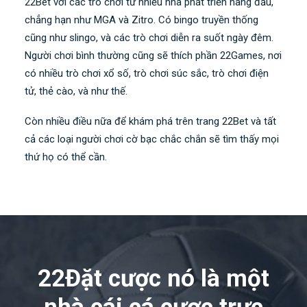
22Bet với các trò chơi từ nhiều nhà phát triển hàng đầu,
chẳng hạn như MGA và Zitro. Có bingo truyền thống
cũng như slingo, và các trò chơi diễn ra suốt ngày đêm.
Người chơi bình thường cũng sẽ thích phần 22Games, nơi
có nhiều trò chơi xổ số, trò chơi súc sắc, trò chơi điện
tử, thẻ cào, và như thế.
Còn nhiều điều nữa để khám phá trên trang 22Bet và tất
cả các loại người chơi cờ bạc chắc chắn sẽ tìm thấy mọi
thứ họ có thể cần.
22Đặt cược nó là một