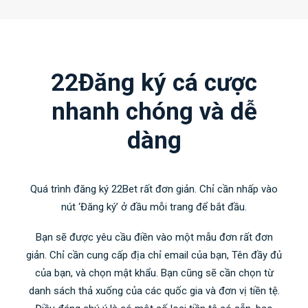
22Đăng ký cá cược
nhanh chóng và dễ
dàng
Quá trình đăng ký 22Bet rất đơn giản. Chỉ cần nhấp vào
nút ‘Đăng ký’ ở đầu mỗi trang để bắt đầu.
Bạn sẽ được yêu cầu điền vào một mẫu đơn rất đơn
giản. Chỉ cần cung cấp địa chỉ email của bạn, Tên đầy đủ
của bạn, và chọn mật khẩu. Bạn cũng sẽ cần chọn từ
danh sách thả xuống của các quốc gia và đơn vị tiền tệ.