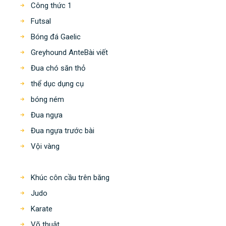
Công thức 1
Futsal
Bóng đá Gaelic
Greyhound AnteBài viết
Đua chó săn thỏ
thể dục dụng cụ
bóng ném
Đua ngựa
Đua ngựa trước bài
Vội vàng
Khúc côn cầu trên băng
Judo
Karate
Võ thuật