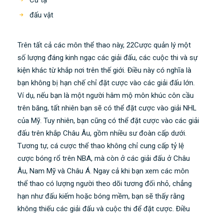
Cử tạ
đấu vật
Trên tất cả các môn thể thao này, 22Cược quản lý một
số lượng đáng kinh ngạc các giải đấu, các cuộc thi và sự
kiện khác từ khắp nơi trên thế giới. Điều này có nghĩa là
bạn không bị hạn chế chỉ đặt cược vào các giải đấu lớn.
Ví dụ, nếu bạn là một người hâm mộ môn khúc côn cầu
trên băng, tất nhiên bạn sẽ có thể đặt cược vào giải NHL
của Mỹ. Tuy nhiên, bạn cũng có thể đặt cược vào các giải
đấu trên khắp Châu Âu, gồm nhiều sư đoàn cấp dưới.
Tương tự, cá cược thể thao không chỉ cung cấp tỷ lệ
cược bóng rổ trên NBA, mà còn ở các giải đấu ở Châu
Âu, Nam Mỹ và Châu Á. Ngay cả khi bạn xem các môn
thể thao có lượng người theo dõi tương đối nhỏ, chẳng
hạn như đấu kiếm hoặc bóng mềm, bạn sẽ thấy rằng
không thiếu các giải đấu và cuộc thi để đặt cược. Điều