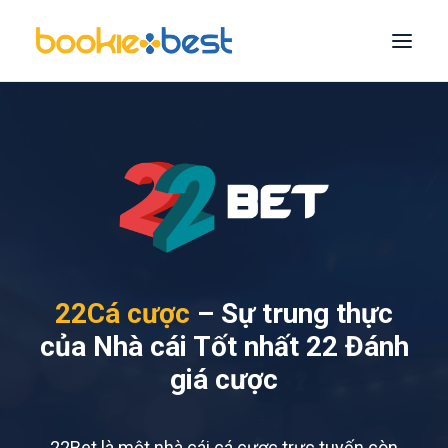
Nhà cái tốt nhất
Melbet
1xBet
1Thắng
22Cá cược
22Cá cược
– Sự trung thực
Bet365
của Nhà cái Tốt nhất 22 Đánh
Mostbet
giá cược
Tìm kiếm
22Bet là một nhà cái cá cược trực tuyến còn