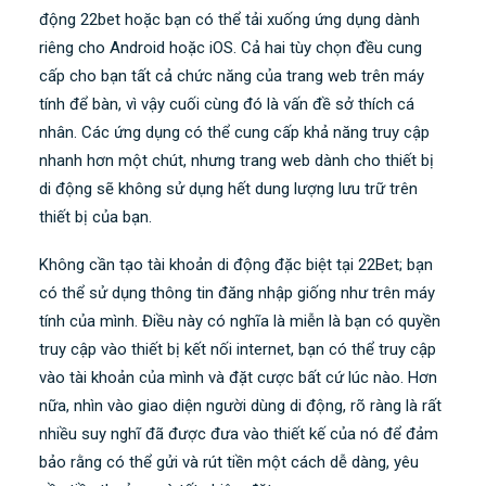
động 22bet hoặc bạn có thể tải xuống ứng dụng dành
riêng cho Android hoặc iOS. Cả hai tùy chọn đều cung
cấp cho bạn tất cả chức năng của trang web trên máy
tính để bàn, vì vậy cuối cùng đó là vấn đề sở thích cá
nhân. Các ứng dụng có thể cung cấp khả năng truy cập
nhanh hơn một chút, nhưng trang web dành cho thiết bị
di động sẽ không sử dụng hết dung lượng lưu trữ trên
thiết bị của bạn.
Không cần tạo tài khoản di động đặc biệt tại 22Bet; bạn
có thể sử dụng thông tin đăng nhập giống như trên máy
tính của mình. Điều này có nghĩa là miễn là bạn có quyền
truy cập vào thiết bị kết nối internet, bạn có thể truy cập
vào tài khoản của mình và đặt cược bất cứ lúc nào. Hơn
nữa, nhìn vào giao diện người dùng di động, rõ ràng là rất
nhiều suy nghĩ đã được đưa vào thiết kế của nó để đảm
bảo rằng có thể gửi và rút tiền một cách dễ dàng, yêu