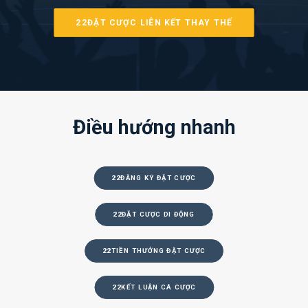
22ĐẶT CƯỢC LIÊN KẾT THAY THẾ
Điều hướng nhanh
22ĐĂNG KÝ ĐẶT CƯỢC
22ĐẶT CƯỢC DI ĐỘNG
22TIỀN THƯỞNG ĐẶT CƯỢC
22KẾT LUẬN CÁ CƯỢC