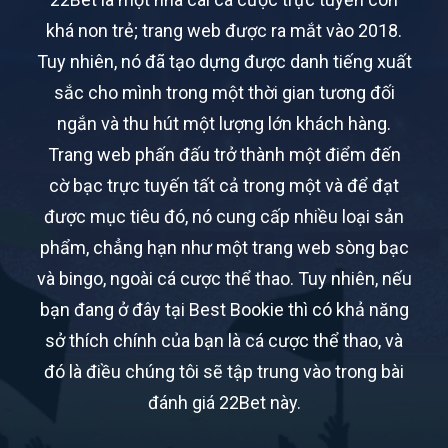
khá non trẻ; trang web được ra mắt vào 2018.
Tuy nhiên, nó đã tạo dựng được danh tiếng xuất
sắc cho mình trong một thời gian tương đối
ngắn và thu hút một lượng lớn khách hàng.
Trang web phấn đấu trở thành một điểm đến
cờ bạc trực tuyến tất cả trong một và để đạt
được mục tiêu đó, nó cung cấp nhiều loại sản
phẩm, chẳng hạn như một trang web sòng bạc
và bingo, ngoài cá cược thể thao. Tuy nhiên, nếu
bạn đang ở đây tại Best Bookie thì có khả năng
sở thích chính của bạn là cá cược thể thao, và
đó là điều chúng tôi sẽ tập trung vào trong bài
đánh giá 22Bet này.