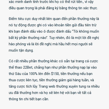
xác minh danh tính trước khi họ có thể rút tiền., vì vậy
điều quan trọng là phải đăng ký bằng thông tin xác thực.
Điểm tiêu cực duy nhất liên quan đến phần thưởng này là
nó tự động được ghi có vào khoản tiền gửi đầu tiên trừ
khi bạn đánh dấu vào ô được đánh dấu “Tôi không muốn
bất kỳ phần thưởng nào”. Tuy nhiên, đó là một lời đề nghị
hào phóng và là lời đề nghị mà hầu hết mọi người sẽ
muốn tận dụng.
Có rất nhiều phần thưởng khác có sẵn tại trang cá cược
thể thao 22Bet, chẳng hạn như phần thưởng nạp lại vào
thứ Sáu của 100% lên đến $150, tiền thưởng nếu bạn
thua cược liên tục, tiền thưởng giảm giá hàng tuần, và
tăng cược tích lũy. Trang web thường xuyên tung ra nhiều
ưu đãi thưởng hơn và họ sẽ liên hệ với bạn về tất cả
thông tin chi tiết bạn cần.