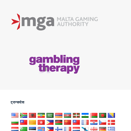
ट्रान्सपोश