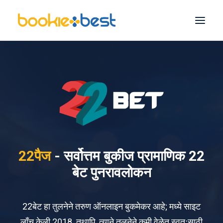
सर्वोत्तम बुकीज
मेलबेट
1xBet
1जिंकणे
22पैज
22पैज
- सर्वोत्तम बुकीज प्रामाणिक 22
Bet365
बेट पुनरावलोकन
मोस्टबेट
शोधा
22बेट हा तुलनेने तरुण ऑनलाइन बुकमेकर आहे; मध्ये साइट
लाँच केली 2018. तथापि, त्याने तुलनेने कमी वेळेत स्वतःसाठी