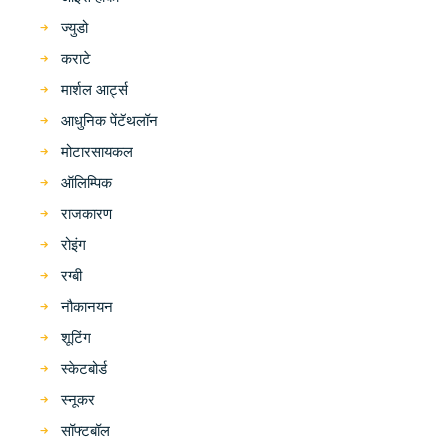
ज्युडो
कराटे
मार्शल आर्ट्स
आधुनिक पेंटॅथलॉन
मोटारसायकल
ऑलिम्पिक
राजकारण
रोइंग
रग्बी
नौकानयन
शूटिंग
स्केटबोर्ड
स्नूकर
सॉफ्टबॉल