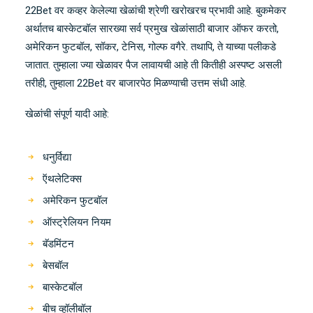
22Bet वर कव्हर केलेल्या खेळांची श्रेणी खरोखरच प्रभावी आहे. बुकमेकर
अर्थातच बास्केटबॉल सारख्या सर्व प्रमुख खेळांसाठी बाजार ऑफर करतो,
अमेरिकन फुटबॉल, सॉकर, टेनिस, गोल्फ वगैरे. तथापि, ते याच्या पलीकडे
जातात. तुम्हाला ज्या खेळावर पैज लावायची आहे ती कितीही अस्पष्ट असली
तरीही, तुम्हाला 22Bet वर बाजारपेठ मिळण्याची उत्तम संधी आहे.
खेळांची संपूर्ण यादी आहे:
धनुर्विद्या
ऍथलेटिक्स
अमेरिकन फुटबॉल
ऑस्ट्रेलियन नियम
बॅडमिंटन
बेसबॉल
बास्केटबॉल
बीच व्हॉलीबॉल