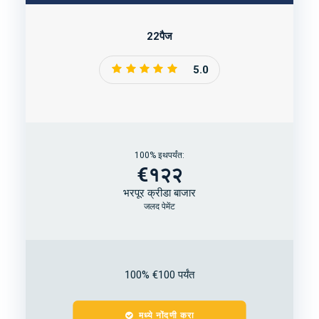
22पैज
5.0
100% इथपर्यंत:
€१२२
भरपूर क्रीडा बाजार
जलद पेमेंट
100% €100 पर्यंत
मध्ये नोंदणी करा