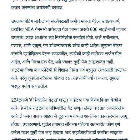
कव्हर करण्यात अयशस्वी ठरतात.
उपलब्ध बेटिंग मार्केटच्या संख्येबद्दलही असेच म्हणता येईल. उदाहरणार्थ,
ठराविक NBA गेममध्ये अनेकदा पेक्षा जास्त असते 600 सट्टेबाजी बाजार
उपलब्ध. त्यात अर्थातच सर्व नियमितांचा समावेश होतो, जसे मनीलाइन,
पसरते, आणि एकूण, पण शोधण्यासारखे बरेच काही आहेत. तुम्हाला मोठ्या
संख्येने प्रपोझिशन बेट्स सापडतील, त्यापैकी काही खरोखर सर्जनशील
आहेत, आणि गेमचा एक पैलू आहे ज्यावर तुम्ही पैज लावू शकत नाही.
सट्टेबाजीच्या बाजारपेठेची ही विशाल निवड सर्व प्रमुख खेळांसाठी उपलब्ध
आहे, परंतु तुम्हाला कोणत्या खेळात रस आहे याची पर्वा न करता, तुम्हाला
भरपूर पर्याय सापडतील.
22बेटमध्ये 'दीर्घकालीन बेट्स' म्हणून साईटचा एक विशेष विभाग देखील
आहे.. हे बरेच सट्टेबाज भविष्यातील बेट म्हणून लेबल करतात त्यासारखेच
आहे; ते फक्त बाजार आहेत जे दूरच्या भविष्यात आयोजित कार्यक्रमांना लागू
होतात. उदाहरणार्थ, पुढील हंगामात लीगच्या पहिल्या सहामाहीत कोण पूर्ण
करेल यावर तुम्ही पैज लावू शकता. थेट सट्टेबाजीसाठी समर्पित साइटचा