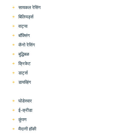
सायकल रेसिंग
बिलियर्ड्स
वाट्या
बॉक्सिंग
कॅनो रेसिंग
बुद्धिबळ
क्रिकेट
डार्ट्स
डायव्हिंग
घोडेस्वार
ई-क्रीडा
कुंपण
मैदानी हॉकी