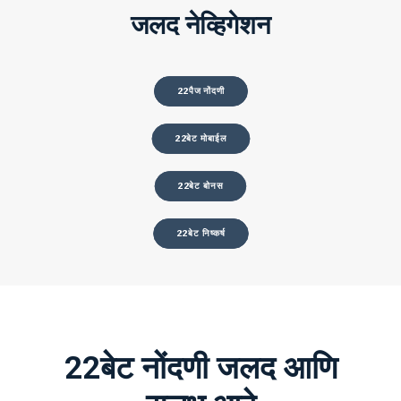
जलद नेव्हिगेशन
22पैज नोंदणी
22बेट मोबाईल
22बेट बोनस
22बेट निष्कर्ष
22बेट नोंदणी जलद आणि