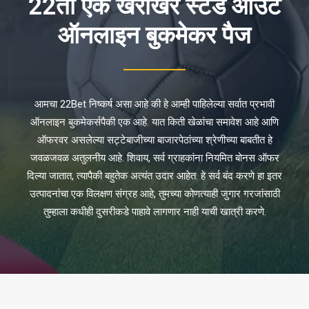
22तो एक खरोखर स्टँड आउट
ऑनलाइन बुकमेकर पैज
आमचा 22Bet निष्कर्ष असा आहे की हे आम्ही पाहिलेल्या सर्वात प्रभावी
ऑनलाइन बुकमेकर्सपैकी एक आहे. यात किती खेळांचा समावेश आहे आणि
ऑफरवर असलेल्या सट्टेबाजीच्या बाजारपेठांच्या श्रेणीच्या बाबतीत हे
जवळजवळ अतुलनीय आहे. शिवाय, सर्व ग्राहकांना नियमित बोनस ऑफर
दिल्या जातात, त्यापैकी बहुतेक अत्यंत उदार आहेत. हे सर्व बंद करणे हा इतर
उत्पादनांचा एक विलक्षण संग्रह आहे, तुमच्या कोणत्याही जुगार गरजांसाठी
तुम्हाला कधीही दुसरीकडे पाहावे लागणार नाही याची खात्री करणे.