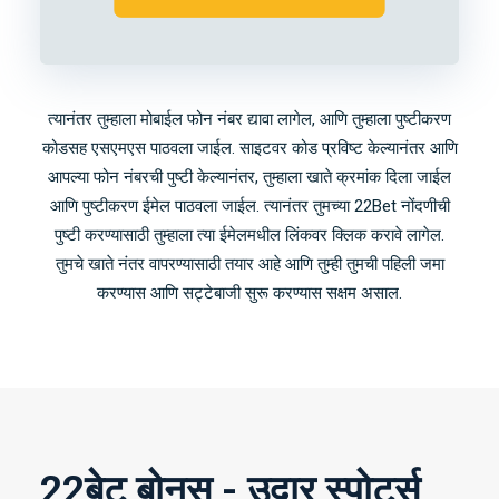
त्यानंतर तुम्हाला मोबाईल फोन नंबर द्यावा लागेल, आणि तुम्हाला पुष्टीकरण
कोडसह एसएमएस पाठवला जाईल. साइटवर कोड प्रविष्ट केल्यानंतर आणि
आपल्या फोन नंबरची पुष्टी केल्यानंतर, तुम्हाला खाते क्रमांक दिला जाईल
आणि पुष्टीकरण ईमेल पाठवला जाईल. त्यानंतर तुमच्या 22Bet नोंदणीची
पुष्टी करण्यासाठी तुम्हाला त्या ईमेलमधील लिंकवर क्लिक करावे लागेल.
तुमचे खाते नंतर वापरण्यासाठी तयार आहे आणि तुम्ही तुमची पहिली जमा
करण्यास आणि सट्टेबाजी सुरू करण्यास सक्षम असाल.
22बेट बोनस - उदार स्पोर्ट्स