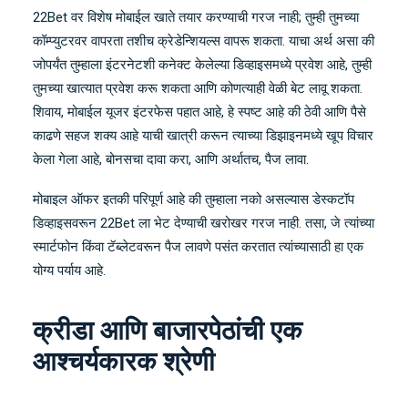
22Bet वर विशेष मोबाईल खाते तयार करण्याची गरज नाही; तुम्ही तुमच्या
कॉम्प्युटरवर वापरता तशीच क्रेडेन्शियल्स वापरू शकता. याचा अर्थ असा की
जोपर्यंत तुम्हाला इंटरनेटशी कनेक्ट केलेल्या डिव्हाइसमध्ये प्रवेश आहे, तुम्ही
तुमच्या खात्यात प्रवेश करू शकता आणि कोणत्याही वेळी बेट लावू शकता.
शिवाय, मोबाईल यूजर इंटरफेस पहात आहे, हे स्पष्ट आहे की ठेवी आणि पैसे
काढणे सहज शक्य आहे याची खात्री करून त्याच्या डिझाइनमध्ये खूप विचार
केला गेला आहे, बोनसचा दावा करा, आणि अर्थातच, पैज लावा.
मोबाइल ऑफर इतकी परिपूर्ण आहे की तुम्हाला नको असल्यास डेस्कटॉप
डिव्हाइसवरून 22Bet ला भेट देण्याची खरोखर गरज नाही. तसा, जे त्यांच्या
स्मार्टफोन किंवा टॅब्लेटवरून पैज लावणे पसंत करतात त्यांच्यासाठी हा एक
योग्य पर्याय आहे.
क्रीडा आणि बाजारपेठांची एक
आश्चर्यकारक श्रेणी