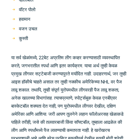
व्हॉलीबॉल
वॉटर पोलो
हवामान
वजन उचल
कुस्ती
या सर्व खेळांमध्ये, 22बेट अप्रतिम लीग कव्हर करण्यासाठी व्यवस्थापित
करते, जगभरातील स्पर्धा आणि इतर कार्यक्रम. याचा अर्थ तुम्ही केवळ
प्रमुख लीगवर सट्टेबाजी करण्यापुरते मर्यादित नाही. उदाहरणार्थ, जर तुम्ही
आइस हॉकीचे चाहते असाल तर तुम्ही नक्कीच अमेरिकेच्या NHL वर पैज
लावू शकाल. तथापि, तुम्ही संपूर्ण युरोपमधील लीगवरही पैज लावू शकता,
अनेक खालच्या विभागांसह. त्याचप्रमाणे, स्पोर्ट्सबुक केवळ एनबीएवर
बास्केटबॉल शक्यता देत नाही, पण युरोपमधील लीगवर देखील, दक्षिण
अमेरिका आणि आशिया. जरी आपण तुलनेने लहान फॉलोअरसह खेळाकडे
पाहिले तरीही, जसे की तलवारबाजी किंवा सॉफ्टबॉल, तुम्हाला आढळेल की
लीग आणि स्पर्धांमध्ये पैज लावण्याची कमतरता नाही. हे खरोखरच
प्रभावशाली आहे आणि बरेच प्रसिद्ध बुककीपर्स देखील इतकी मोठी श्रेणी