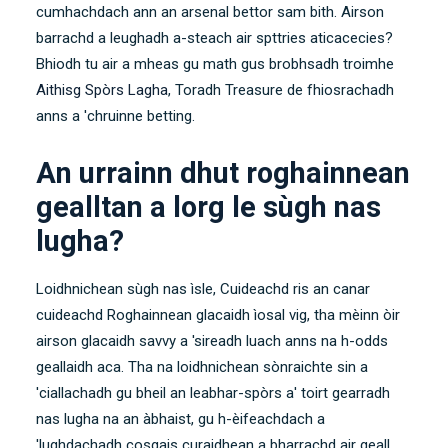
cumhachdach ann an arsenal bettor sam bith. Airson
barrachd a leughadh a-steach air spttries aticacecies?
Bhiodh tu air a mheas gu math gus brobhsadh troimhe
Aithisg Spòrs Lagha
, Toradh Treasure de fhiosrachadh
anns a 'chruinne betting.
An urrainn dhut roghainnean
gealltan a lorg le sùgh nas
lugha?
Loidhnichean sùgh nas ìsle, Cuideachd ris an canar
cuideachd Roghainnean glacaidh ìosal vig, tha mèinn òir
airson glacaidh savvy a 'sireadh luach anns na h-odds
geallaidh aca. Tha na loidhnichean sònraichte sin a
'ciallachadh gu bheil an leabhar-spòrs a' toirt gearradh
nas lugha na an àbhaist, gu h-èifeachdach a
'lughdachadh cosgais curaidhean a bharrachd air geall.