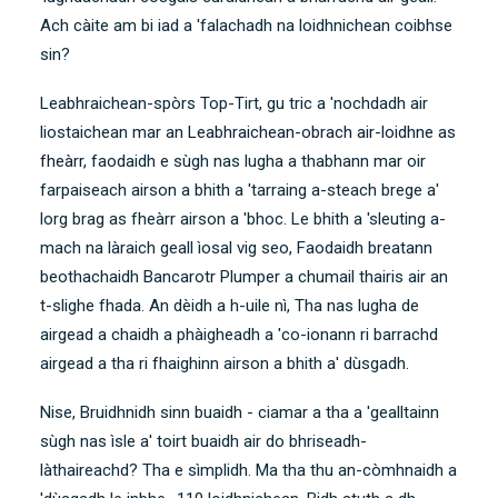
Ach càite am bi iad a 'falachadh na loidhnichean coibhse
sin?
Leabhraichean-spòrs Top-Tirt, gu tric a 'nochdadh air
liostaichean mar an
Leabhraichean-obrach air-loidhne as
fheàrr
, faodaidh e sùgh nas lugha a thabhann mar oir
farpaiseach airson a bhith a 'tarraing a-steach brege a'
lorg brag as fheàrr airson a 'bhoc. Le bhith a 'sleuting a-
mach na làraich geall ìosal vig seo, Faodaidh breatann
beothachaidh Bancarotr Plumper a chumail thairis air an
t-slighe fhada. An dèidh a h-uile nì, Tha nas lugha de
airgead a chaidh a phàigheadh ​​a 'co-ionann ri barrachd
airgead a tha ri fhaighinn airson a bhith a' dùsgadh.
Nise, Bruidhnidh sinn buaidh - ciamar a tha a 'gealltainn
sùgh nas ìsle a' toirt buaidh air do bhriseadh-
làthaireachd? Tha e sìmplidh. Ma tha thu an-còmhnaidh a