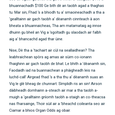
bhuannachadh $100 Ge bith dè an taobh agad a thaghas
tu. Mar sin, Fhad 's a bhiodh tu a' smaoineachadh a tha a
'gealltainn air gach taobh a' dèanamh cinnteach à aon
bheata a bhuannaicheas, Tha am matamataig ag innse
dhuinn gu bheil an Vig a 'sgoltadh gu slaodach air falbh
aig a' bhancachd agad thar ùine.
Nise, Dè tha a 'tachairt air cùl na seallaidhean? Tha
leabhraichean spòrs ag amas air sùim co-ionann
fhaighinn air gach taobh de bhat. Le bhith a 'dèanamh sin,
Faodaidh iad na buannaichean a phàigheadh ​​leis na
luchd-call’ Airgead fhad 's a tha thu a' dèanamh suas an
Vig le glè bheag de chunnart. Sìmplidh ris an sin! Airson
dàibheadh ​​domhainn a-steach air mar a tha taobh a-
muigh a 'gealltainn gnìomh taobh a-staigh an co-theacsa
nas fharsainge, Thoir sùil air a 'bheachd coileanta seo air
Ciamar a bhios Organ Odds ag obair
.