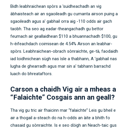
Bidh leabhraichean spòrs a 'suidheachadh an vig
àbhaisteach air an sgaoileadh gu cumanta airson puing a
sgaoileadh agus a' gabhail orra aig -110 odds air gach
taobh. Tha seo ag eadar-theangachadh gu bettor
feumach air geallaidhean $110 a bhuannachadh $100, gu
h-èifeachdach coimisean de 4.54% Airson an leabhar-
spòrs. Leabhraichean-obrach sònraichte, ge-tà, faodaidh
iad loidhnichean sùgh nas ìsle a thabhann, A 'gabhail nas
lugha de ghearradh agus mar sin a' tabhann barrachd
luach do bhreataftors.
Carson a chaidh Vig air a mheas a
“Falaichte” Cosgais ann an geall?
Tha vig gu tric air fhaicinn mar “falaichte” Leis gu bheil e
air a thogail a-steach do na h-odds an àite a bhith fo
chasaid gu sònraichte. Is e seo dòigh an Neach-taic gus