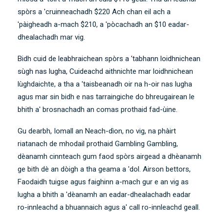
spòrs a 'cruinneachadh $220 Ach chan eil ach a
'pàigheadh ​​a-mach $210, a 'pòcachadh an $10 eadar-
dhealachadh mar vig.
Bidh cuid de leabhraichean spòrs a 'tabhann loidhnichean
sùgh nas lugha
, Cuideachd aithnichte mar loidhnichean
lùghdaichte, a tha a 'taisbeanadh oir na h-oir nas lugha
agus mar sin bidh e nas tarraingiche do bhreugairean le
bhith a' brosnachadh an comas prothaid fad-ùine.
Gu dearbh, Iomall an Neach-dìon, no vig, na phàirt
riatanach de mhodail prothaid Gambling Gambling,
dèanamh cinnteach gum faod spòrs airgead a dhèanamh
ge bith dè an dòigh a tha geama a 'dol. Airson bettors,
Faodaidh tuigse agus faighinn a-mach gur e an vig as
lugha a bhith a 'dèanamh an eadar-dhealachadh eadar
ro-innleachd a bhuannaich agus a' call ro-innleachd geall.