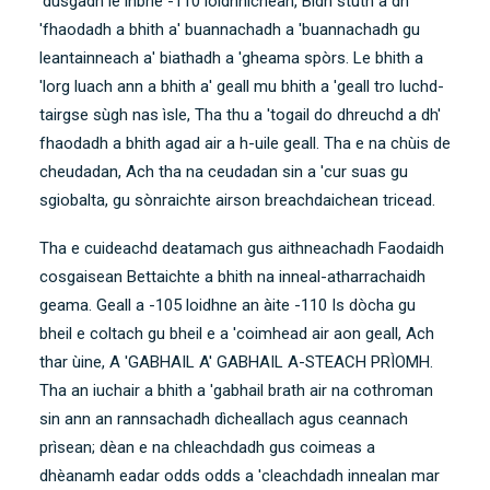
'dùsgadh le inbhe -110 loidhnichean, Bidh stuth a dh
'fhaodadh a bhith a' buannachadh a 'buannachadh gu
leantainneach a' biathadh a 'gheama spòrs. Le bhith a
'lorg luach ann a bhith a' geall mu bhith a 'geall tro luchd-
tairgse sùgh nas ìsle, Tha thu a 'togail do dhreuchd a dh'
fhaodadh a bhith agad air a h-uile geall. Tha e na chùis de
cheudadan, Ach tha na ceudadan sin a 'cur suas gu
sgiobalta, gu sònraichte airson breachdaichean tricead.
Tha e cuideachd deatamach gus aithneachadh Faodaidh
cosgaisean Bettaichte a bhith na inneal-atharrachaidh
geama. Geall a -105 loidhne an àite -110 Is dòcha gu
bheil e coltach gu bheil e a 'coimhead air aon geall, Ach
thar ùine, A 'GABHAIL A' GABHAIL A-STEACH PRÌOMH.
Tha an iuchair a bhith a 'gabhail brath air na cothroman
sin ann an rannsachadh dìcheallach agus ceannach
prìsean; dèan e na chleachdadh gus coimeas a
dhèanamh eadar odds odds a 'cleachdadh innealan mar