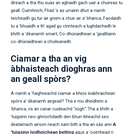
dìreach a tha thu suas an aghaidh gach uair a chuireas tu
geall. Cuimhnich, Fhad 's as urrainn dhut a-riamh
teicheadh ​​gu tur air greim a chuir air a' bhanca, Faodaidh
tu a 'bhuaidh a th' agad gu cinnteach a lughdachadh le
bhith a 'dèanamh smart, Co-dhùnaidhean a 'gealltainn
co-dhùnaidhean a choileanadh.
Ciamar a tha an vig
àbhaisteach dìoghras ann
an geall spòrs?
A-riamh a 'faighneachd ciamar a bhios leabhraichean
spòrs a' dèanamh airgead? Tha e mu dheidhinn a
'bhanca, ris an canar cuideachd “sùgh.” Tha a bhith a
'tuigsinn neo-ghriochdaidh den bhun-bheachd seo
deatamach airson neach sam bith a tha an sàs ann
A
'tuigsinn loidhnichean betting
agus a 'coimhead ri