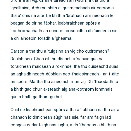
$10 tha an vig. Chan e dìreach an t-sùim a tha thu a
'gealltainn, Ach mu bhith a 'greimeachadh air carson a
tha a' chìs na àite. Le bhith a 'brùthadh am
neònach
le
beagan de oir na fàbhar, leabhraichean spòrs a
'cothromachadh an cunnart, cosnaidh a dh 'aindeoin sin
a dh' aindeoin toradh a 'gheama.
Carson a tha thu a 'tuigsinn an vig cho cudromach?
Dealbh seo: Chan eil thu dìreach a 'sabaid gus na
toraidhean maidsean a ro-innse; tha thu cuideachd suas
an aghaidh neach-dùbhlain neo-fhaicsinneach - an t-àite
an spòrs. Ma tha thu aineolach mun vig, Dh 'fhaodadh tu
a bhith gad chuir a-steach aig ana-cothrom ionmhais
gun a bhith ga thoirt gu buil.
Cuid de leabhraichean spòrs a tha a 'tabhann na tha air a
chanadh loidhnichean sùgh nas ìsle, far am faigh iad
cosgais eadar taigh nas lugha, a dh 'fhaodas a bhith na