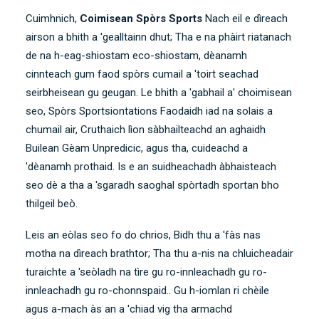
Cuimhnich,
Coimisean Spòrs Sports
Nach eil e dìreach
airson a bhith a 'gealltainn dhut; Tha e na phàirt riatanach
de na h-eag-shiostam eco-shiostam, dèanamh
cinnteach gum faod spòrs cumail a 'toirt seachad
seirbheisean gu geugan. Le bhith a 'gabhail a' choimisean
seo, Spòrs Sportsiontations Faodaidh iad na solais a
chumail air, Cruthaich lìon sàbhailteachd an aghaidh
Builean Gèam Unpredicic, agus tha, cuideachd a
'dèanamh prothaid. Is e an suidheachadh àbhaisteach
seo dè a tha a 'sgaradh saoghal spòrtadh sportan bho
thilgeil beò.
Leis an eòlas seo fo do chrios, Bidh thu a 'fàs nas
motha na dìreach brathtor; Tha thu a-nis na chluicheadair
turaichte a 'seòladh na tìre gu ro-innleachadh gu ro-
innleachadh gu ro-chonnspaid.. Gu h-iomlan ri chèile
agus a-mach às an a 'chiad vig tha armachd