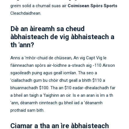
greim solid a chumail suas air
Coimisean Spòrs Sports
Cleachdaidhean.
Dè an àireamh sa cheud
àbhaisteach de vig àbhaisteach a
th 'ann?
Anns a 'mhòr-chuid de chùisean, An vig Capt Vig le
fàinneachan spòrs air-loidhne a-steach aig -110 Airson
sgaoileadh puing agus geall iomlan. Tha seo a
'ciallachadh gum bu chòir dhut geall a bhith $110 a
bhuannachadh $100. Tha an $10 eadar-dhealachadh far
a bheil an taigh a 'faighinn an oir. Is e an aran is ìm a th
'ann, dèanamh cinnteach gu bheil iad a 'dèanamh
prothaid sam bith.
Ciamar a tha an ìre àbhaisteach