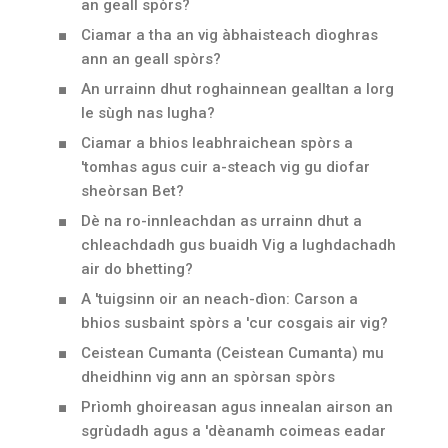
an geall spòrs?
Ciamar a tha an vig àbhaisteach dìoghras
ann an geall spòrs?
An urrainn dhut roghainnean gealltan a lorg
le sùgh nas lugha?
Ciamar a bhios leabhraichean spòrs a
'tomhas agus cuir a-steach vig gu diofar
sheòrsan Bet?
Dè na ro-innleachdan as urrainn dhut a
chleachdadh gus buaidh Vig a lughdachadh
air do bhetting?
A 'tuigsinn oir an neach-dìon: Carson a
bhios susbaint spòrs a 'cur cosgais air vig?
Ceistean Cumanta (Ceistean Cumanta) mu
dheidhinn vig ann an spòrsan spòrs
Prìomh ghoireasan agus innealan airson an
sgrùdadh agus a 'dèanamh coimeas eadar