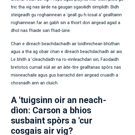
tric tha vig nas àirde na geugan sgaoilidh sìmplidh. Bidh
steigeadh gu roghainnean a 'geall gu h-ìosal a' gealltainn
roghainnean far an gabh sin a thoirt don airgead agad a
dhol nas fhaide san fhad-ùine.
Chan e dìreach beachdachadh air loidhnichean bhùthan
agus a tha ag obair chan e dìreach beachdachadh air ais.
Le bhith a 'cleachdadh na ro-innleachdan sin, Faodaidh
bretotos cumail sùil air an àite-tìre gealltanas spòrs nas
misneachaile agus gus barrachd den airgead cruaidh a
chosnadh ann an cluich.
A 'tuigsinn oir an neach-
dìon: Carson a bhios
susbaint spòrs a 'cur
cosgais air vig?