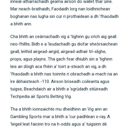
inneal-atharrachaidh geama airson do wallet thar ùine.
Mar neach-brathaidh, Faodaidh lorg nan loidhnichean
boghanan nas lugha sin cur ri prothaidean a dh 'fhaodadh
a bhith ann.
Cha bhith an ceàrnachadh vig a 'tighinn gu crìch aig geall
neo-fhillte; Bidh e a 'leudachadh gu diofar sheòrsaichean
geall, leithid airgead-airgid, airgead-adhair trì-slighe,
props, agus playns. Tha gach fear dhiubh sin a 'tighinn
leis an dòigh aca fhèin a' toirt a-steach an vig, a dh
'fhaodadh a bhith nas toinnte ri obrachadh a-mach na an
ìre àbhaisteach -110. Airson briseadh coileanta agus
tuigse, Beachdaich air a bhith a 'sgrùdadh stiùireadh
Techpedia air Sports Betting Vig.
Tha a bhith ionnsaichte mu dheidhinn an Vig ann an
Gambling Sports mar a bhith a 'cur paidhlean x-ray, A
'leigeil leat faicinn tro na h-odds agus a' tuigsinn dè