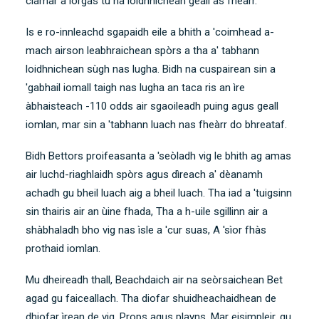
ciamar a lorgas tu na loidhnichean geall as fheàrr.
Is e ro-innleachd sgapaidh eile a bhith a 'coimhead a-
mach airson leabhraichean spòrs a tha a' tabhann
loidhnichean sùgh nas lugha. Bidh na cuspairean sin a
'gabhail iomall taigh nas lugha an taca ris an ìre
àbhaisteach -110 odds air sgaoileadh puing agus geall
iomlan, mar sin a 'tabhann luach nas fheàrr do bhreataf.
Bidh Bettors proifeasanta a 'seòladh vig le bhith ag amas
air luchd-riaghlaidh spòrs agus dìreach a' dèanamh
achadh gu bheil luach aig a bheil luach. Tha iad a 'tuigsinn
sin thairis air an ùine fhada, Tha a h-uile sgillinn air a
shàbhaladh bho vig nas ìsle a 'cur suas, A 'sìor fhàs
prothaid iomlan.
Mu dheireadh thall, Beachdaich air na seòrsaichean Bet
agad gu faiceallach. Tha diofar shuidheachaidhean de
dhiofar ìrean de vig. Props agus playns, Mar eisimpleir, gu