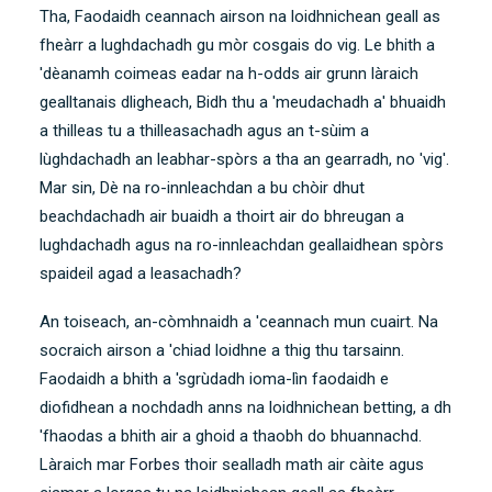
Tha, Faodaidh ceannach airson na loidhnichean geall as
fheàrr a lughdachadh gu mòr cosgais do vig. Le bhith a
'dèanamh coimeas eadar na h-odds air grunn làraich
gealltanais dligheach, Bidh thu a 'meudachadh a' bhuaidh
a thilleas tu a thilleasachadh agus an t-sùim a
lùghdachadh an leabhar-spòrs a tha an gearradh, no 'vig'.
Mar sin, Dè na ro-innleachdan a bu chòir dhut
beachdachadh air buaidh a thoirt air do bhreugan a
lughdachadh agus na ro-innleachdan geallaidhean spòrs
spaideil agad a leasachadh?
An toiseach, an-còmhnaidh a 'ceannach mun cuairt. Na
socraich airson a 'chiad loidhne a thig thu tarsainn.
Faodaidh a bhith a 'sgrùdadh ioma-lìn faodaidh e
diofidhean a nochdadh anns na loidhnichean betting, a dh
'fhaodas a bhith air a ghoid a thaobh do bhuannachd.
Làraich mar
Forbes
thoir sealladh math air càite agus