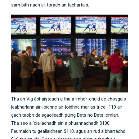
sam bith nach eil toradh an tachartais.
Tha an Vig àbhaisteach a tha a 'mhòr-chuid de chosgais
leabharlann air-loidhne air-loidhne mar as trice -110 air
gach taobh de
sgaoileadh puing
Bets no Bets iomlan.
Tha seo a 'ciallachadh sin a bhuannachadh $100,
Feumaidh tu geallaidhean $110, agus an rud a bharrachd