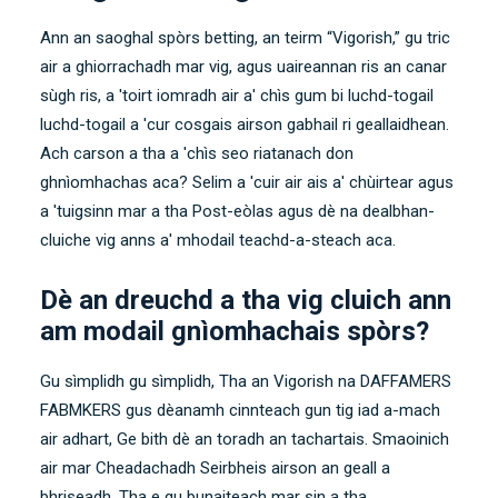
Ann an saoghal spòrs betting, an teirm “Vigorish,” gu tric
air a ghiorrachadh mar vig, agus uaireannan ris an canar
sùgh ris, a 'toirt iomradh air a' chìs gum bi luchd-togail
luchd-togail a 'cur cosgais airson gabhail ri geallaidhean.
Ach carson a tha a 'chìs seo riatanach don
ghnìomhachas aca? Selim a 'cuir air ais a' chùirtear agus
a 'tuigsinn mar a tha Post-eòlas agus dè na dealbhan-
cluiche vig anns a' mhodail teachd-a-steach aca.
Dè an dreuchd a tha vig cluich ann
am modail gnìomhachais spòrs?
Gu sìmplidh gu sìmplidh, Tha an Vigorish na DAFFAMERS
FABMKERS gus dèanamh cinnteach gun tig iad a-mach
air adhart, Ge bith dè an toradh an tachartais. Smaoinich
air mar Cheadachadh Seirbheis airson an geall a
bhriseadh. Tha e gu bunaiteach mar sin a tha