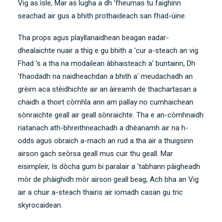
Vig as ìsle, Mar as lugha a dh 'fheumas tu faighinn
seachad air gus a bhith prothaideach san fhad-ùine.
Tha props agus playllanaidhean beagan eadar-
dhealaichte nuair a thig e gu bhith a 'cur a-steach an vig.
Fhad 's a tha na modailean àbhaisteach a' buntainn, Dh
'fhaodadh na naidheachdan a bhith a' meudachadh an
grèim aca stèidhichte air an àireamh de thachartasan a
chaidh a thoirt còmhla ann am pallay no cumhaichean
sònraichte geall air geall sònraichte. Tha e an-còmhnaidh
riatanach ath-bhreithneachadh a dhèanamh air na h-
odds agus obraich a-mach an rud a tha air a thuigsinn
airson gach seòrsa geall mus cuir thu geall. Mar
eisimpleir, Is dòcha gum bi paralair a 'tabhann pàigheadh ​​
mòr de phàighidh mòr airson geall beag, Ach bha an Vig
air a chuir a-steach thairis air iomadh casan gu tric
skyrocaidean.