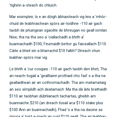
'tighinn a-steach do chluich.
Mar eisimpleir, Is e an dòigh àbhaisteach vig leis a 'mhòr-
chuid de leabhraichean spòrs air-loidhne -110 air gach
taobh de phuingean sgaoilte de bhreugan no geall iomlan.
Nise, tha na tha seo a 'ciallachadh a bhith a'
buannachadh $100, Feumaidh bettor gu faiceallach $110.
Càite a bheil sin a bharrachd $10 falbh? Dìreach chun
leabhar-spòrs mar vig.
Le bhith a 'cur cosgais -110 air gach taobh den bhet, Tha
an neach-togail a 'gealltainn prothaid cho fad' s a tha na
geallaidhean air an cothromachadh. Tha am matamataig
an seo sìmplidh ach deatamach: Ma tha dà àite brathaidh
$110 air taobhan dùbhlanach tachartas, gheibh am
buannaiche $210 (an dreach tùsail aca $110 stake plus
$100 Ann an buannachadh), Fhad 's a tha na daoine as
miosa a' toirt a-mach an cuid $110 geall. Tha an leabhar-