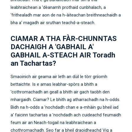
leabhraichean a 'dèanamh prothaid cunbhalach, a
'frithealadh mar aon de na h-àiteachan breithneachaidh a
bha a' magadh air sruthan teachd-a-steach.
CIAMAR A THA FÀR-CHUNNTAS
DACHAIGH A 'GABHAIL A'
GABHAIL A-STEACH AIR Toradh
an Tachartas?
Smaoinich air geama air leth an dùil le tòrr gnìomh
bettaichte. Is e amas leabhar-spòrs a bhith a
'cothromachadh an geall a bhith air gach taobh den
mhargaidh. Ciamar? Le bhith ag atharrachadh na h-odds.
Bidh na h-odds a 'nochdadh chan e a-mhàin gu bheil iad
a' faicinn tachartas a 'nochdadh ach cuideachd feumaidh
feum air an Neach-togail na leabhraichean a
chothromachadh. Seo far a bheil draoidheachd Vig a