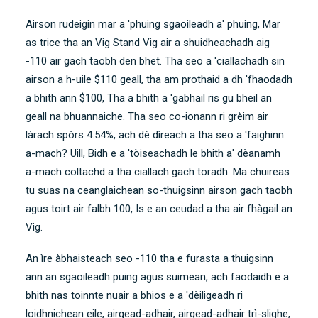
Airson rudeigin mar a 'phuing sgaoileadh a' phuing, Mar
as trice tha an Vig Stand Vig air a shuidheachadh aig
-110 air gach taobh den bhet. Tha seo a 'ciallachadh sin
airson a h-uile $110 geall, tha am prothaid a dh 'fhaodadh
a bhith ann $100, Tha a bhith a 'gabhail ris gu bheil an
geall na bhuannaiche. Tha seo co-ionann ri grèim air
làrach spòrs 4.54%, ach dè dìreach a tha seo a 'faighinn
a-mach? Uill, Bidh e a 'tòiseachadh le bhith a' dèanamh
a-mach coltachd a tha ciallach gach toradh. Ma chuireas
tu suas na ceanglaichean so-thuigsinn airson gach taobh
agus toirt air falbh 100, Is e an ceudad a tha air fhàgail an
Vig.
An ìre àbhaisteach seo -110 tha e furasta a thuigsinn
ann an sgaoileadh puing agus suimean, ach faodaidh e a
bhith nas toinnte nuair a bhios e a 'dèiligeadh ri
loidhnichean eile, airgead-adhair, airgead-adhair trì-slighe,