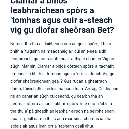
Ciamar a bhios
leabhraichean spòrs a
'tomhas agus cuir a-steach
vig gu diofar sheòrsan Bet?
Nuair a tha thu a 'dàibheadh ​​ann an geall spòrs, Tha a
bhith a 'tuigsinn na meacanaig air cùl an t-seallaidh
deatamach, gu sònraichte nuair a thig e chun an Vig no
sùgh. Mar sin, Ciamar a bhios dòrtadh spòrs a 'tachairt
timcheall a bhith a' tomhas agus a 'cur a-steach Vig gu
diofar sheòrsaichean geall? Gus rudan a ghearradh
dheth, tòisichidh sinn leis na bunaitean. An vig, Cuideachd
ris an canar an sùgh cuideachd, gu dearbh tha an
seòmar-starra aig an leabhar-spòrs. Is e seo a 'chìs a
tha thu a' pàigheadh ​​an leabhair airson na seirbheisean
aca air geall sam bith. Is ann mar sin a chumas iad na
solais air agus lean ort a 'tabhann geall dhut.