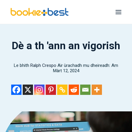
Na Leabhraichean as Fheàrr
Dè a th 'ann an vigorish
Melbet
1xGeall
Le bhith
Ralph Crespo
Air ùrachadh mu dheireadh: Am
Màrt 12, 2024
1Buaigh
22Geall
An geall 365
A 'mhòr-chuid
Rannsaich