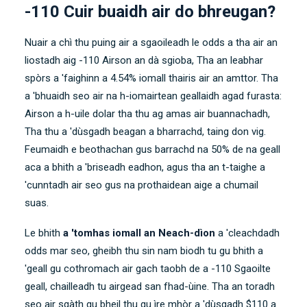
-110 Cuir buaidh air do bhreugan?
Nuair a chì thu puing air a sgaoileadh le odds a tha air an
liostadh aig -110 Airson an dà sgioba, Tha an leabhar
spòrs a 'faighinn a 4.54% iomall thairis air an amttor. Tha
a 'bhuaidh seo air na h-iomairtean geallaidh agad furasta:
Airson a h-uile dolar tha thu ag amas air buannachadh,
Tha thu a 'dùsgadh beagan a bharrachd, taing don vig.
Feumaidh e beothachan gus barrachd na 50% de na geall
aca a bhith a 'briseadh eadhon, agus tha an t-taighe a
'cunntadh air seo gus na prothaidean aige a chumail
suas.
Le bhith
a 'tomhas iomall an Neach-dìon
a 'cleachdadh
odds mar seo, gheibh thu sin nam biodh tu gu bhith a
'geall gu cothromach air gach taobh de a -110 Sgaoilte
geall, chailleadh tu airgead san fhad-ùine. Tha an toradh
seo air sgàth gu bheil thu gu ìre mhòr a 'dùsgadh $110 a