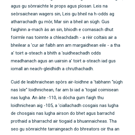
agus gu sònraichte le props agus pìosan. Leis na
seòrsaichean wagers sin, Leis gu bheil na h-odds ag
atharrachadh gu mòr, Mar sin a bheil an sùgh. Gus
faighinn a-mach às an sin, bhiodh e comasach dhut
foirmle nas toinnte a chleachdadh - a rèir coltais air a
bheilear a 'cur air falbh ann am margaidhean eile - a tha
a' toirt a-steach a bhith a 'suidheachadh odds
meadhanach agus an uairsin a' toirt a-steach iad gus
iomall an neach-gleidhidh a chruthachadh.
Cuid de leabhraichean spòrs air-loidhne a 'tabhann “sùgh
nas ìsle” loidhnichean, far am bi iad a 'togail coimisean
nas lugha. An àite -110, is dòcha gum faigh thu
loidhnichean aig -105, a 'ciallachadh cosgais nas lugha
de chosgais nas lugha airson do bhet agus barrachd
prothaid a bharrachd air tiogaid a bhuannaicheas. Tha
seo gu sònraichte tarraingeach do bhreators oir tha an