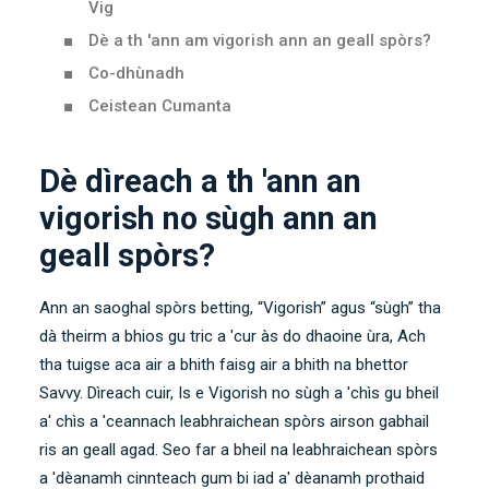
Vig
Dè a th 'ann am vigorish ann an geall spòrs?
Co-dhùnadh
Ceistean Cumanta
Dè dìreach a th 'ann an
vigorish no sùgh ann an
geall spòrs?
Ann an saoghal spòrs betting, “Vigorish” agus “sùgh” tha
dà theirm a bhios gu tric a 'cur às do dhaoine ùra, Ach
tha tuigse aca air a bhith faisg air a bhith na bhettor
Savvy. Dìreach cuir, Is e Vigorish no sùgh a 'chìs gu bheil
a' chìs a 'ceannach leabhraichean spòrs airson gabhail
ris an geall agad. Seo far a bheil na leabhraichean spòrs
a 'dèanamh cinnteach gum bi iad a' dèanamh prothaid