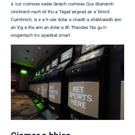
a 'cur coimeas eadar làraich coimeas
Gus dèanamh
cinnteach nach eil thu a 'fàgail airgead air a' bhòrd.
Cuimhnich, Is e a h-uile dolar a chaidh a shàbhaladh ann
an Vig a tha ann an dolar a dh 'fhaodas fàs gu h-
iongantach tro spaideal smart.