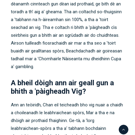
dèanamh cinnteach gun dèan iad prothaid, ge bith dè an
toradh a th’ aig a’ gheama. Tha an coltachd so-thuigsinn
a 'tabhann na h-àireamhan sin 100%, a tha a 'toirt
seachad an vig. Tha e coltach ri bhith a 'pàigheadh ​​cìs
seirbheis gun a bhith air an sgrùdadh air do chuidhteas.
Airson tuilleadh fiosrachaidh air mar a tha seo a 'toirt
buaidh air gealltanas spòrs, Beachdachadh air goireasan
tadhail mar a 'Chomhairle Nàiseanta mu dheidhinn Cupa
a' gambling.
A bheil dòigh ann air geall gun a
bhith a 'pàigheadh ​​Vig?
Ann an teòiridh, Chan eil teicheadh ​​bho vig nuair a chaidh
a choileanadh le leabhraichean spòrs, Mar a tha e na
dhòigh air prothaid fhaighinn. Ge-tà, a 'lorg
leabhraichean-spòrs a tha a' tabhann bochdainn