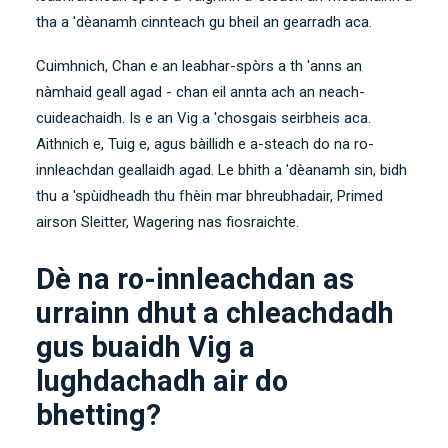
tha a 'dèanamh cinnteach gu bheil an gearradh aca.
Cuimhnich, Chan e an leabhar-spòrs a th 'anns an
nàmhaid geall agad - chan eil annta ach an neach-
cuideachaidh. Is e an Vig a 'chosgais seirbheis aca.
Aithnich e, Tuig e, agus bàillidh e a-steach do na ro-
innleachdan geallaidh agad. Le bhith a 'dèanamh sin, bidh
thu a 'spùidheadh ​​thu fhèin mar bhreubhadair, Primed
airson Sleitter, Wagering nas fiosraichte.
Dè na ro-innleachdan as
urrainn dhut a chleachdadh
gus buaidh Vig a
lughdachadh air do
bhetting?