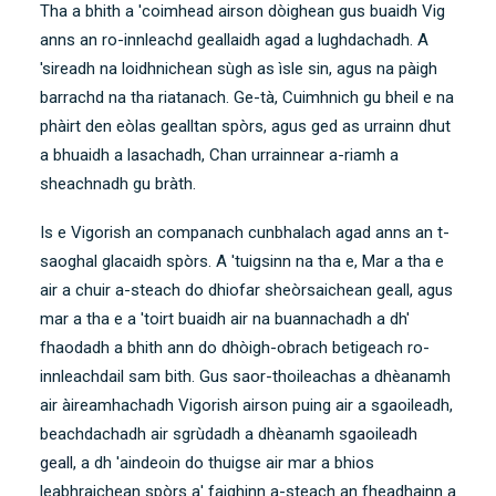
Tha a bhith a 'coimhead airson dòighean gus buaidh Vig
anns an ro-innleachd geallaidh agad a lughdachadh. A
'sireadh na loidhnichean sùgh as ìsle sin, agus na pàigh
barrachd na tha riatanach. Ge-tà, Cuimhnich gu bheil e na
phàirt den eòlas gealltan spòrs, agus ged as urrainn dhut
a bhuaidh a lasachadh, Chan urrainnear a-riamh a
sheachnadh gu bràth.
Is e Vigorish an companach cunbhalach agad anns an t-
saoghal glacaidh spòrs. A 'tuigsinn na tha e, Mar a tha e
air a chuir a-steach do dhiofar sheòrsaichean geall, agus
mar a tha e a 'toirt buaidh air na buannachadh a dh'
fhaodadh a bhith ann do dhòigh-obrach betigeach ro-
innleachdail sam bith. Gus saor-thoileachas a dhèanamh
air àireamhachadh Vigorish airson puing air a sgaoileadh,
beachdachadh air sgrùdadh a dhèanamh
sgaoileadh
geall
, a dh 'aindeoin do thuigse air mar a bhios
leabhraichean spòrs a' faighinn a-steach an fheadhainn a