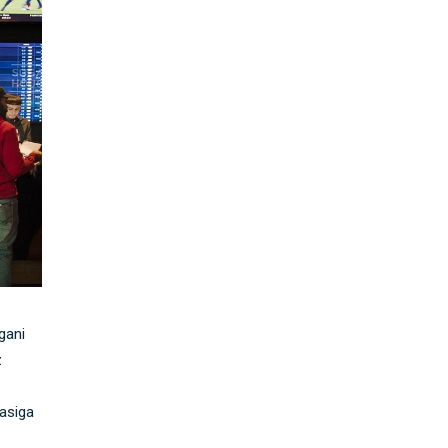
gani
z
asiga