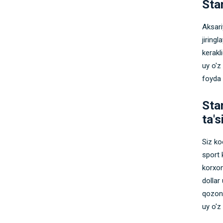
Sta
Aksari
jiring
kerakl
uy o'z
foyda 
Sta
ta's
Siz ko
sport 
korxon
dollar
qozoni
uy o'z