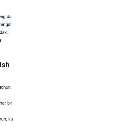
vig da
hingiz
daki,
r
ish
uchun,
har bir
hun, va