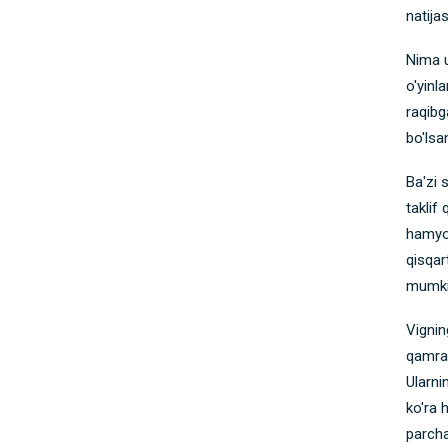
natija
Nima u
o'yinl
raqibg
bo'lsa
Ba'zi 
taklif 
hamyon
qisqart
mumki
Vigning
qamrab 
Ularnin
ko'ra 
parcha