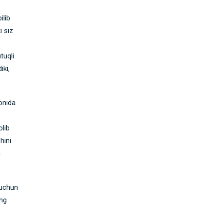
ilib
i siz
tuqli
iki,
monida
olib
hini
h
 uchun
ing