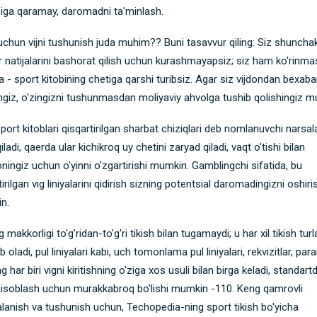
siga qaramay, daromadni ta'minlash.
chun vijni tushunish juda muhim?? Buni tasavvur qiling: Siz shunchak
ar natijalarini bashorat qilish uchun kurashmayapsiz; siz ham ko'rinma
a - sport kitobining chetiga qarshi turibsiz. Agar siz vijdondan bexaba
ngiz, o'zingizni tushunmasdan moliyaviy ahvolga tushib qolishingiz m
sport kitoblari qisqartirilgan sharbat chiziqlari deb nomlanuvchi narsal
qiladi, qaerda ular kichikroq uy chetini zaryad qiladi, vaqt o'tishi bilan
ingiz uchun o'yinni o'zgartirishi mumkin. Gamblingchi sifatida, bu
irilgan vig liniyalarini qidirish sizning potentsial daromadingizni oshiri
n.
 makkorligi to'g'ridan-to'g'ri tikish bilan tugamaydi; u har xil tikish turla
oladi, pul liniyalari kabi, uch tomonlama pul liniyalari, rekvizitlar, para
g har biri vigni kiritishning o'ziga xos usuli bilan birga keladi, standart
hisoblash uchun murakkabroq bo'lishi mumkin -110. Keng qamrovli
lanish va tushunish uchun, Techopedia-ning sport tikish bo'yicha