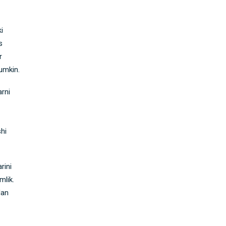
i
s
r
umkin.
arni
shi
rini
mlik.
dan