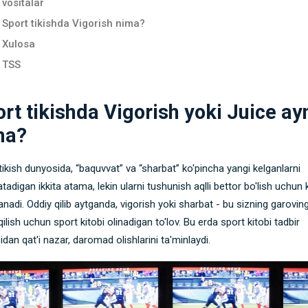
vositalar
Sport tikishda Vigorish nima?
Xulosa
TSS
rt tikishda Vigorish yoki Juice ay
ma?
tikish dunyosida, “baquvvat” va “sharbat” ko'pincha yangi kelganlarni
atadigan ikkita atama, lekin ularni tushunish aqlli bettor bo'lish uchun k
anadi. Oddiy qilib aytganda, vigorish yoki sharbat - bu sizning garoving
qilish uchun sport kitobi olinadigan to'lov. Bu erda sport kitobi tadbir
sidan qat'i nazar, daromad olishlarini ta'minlaydi.