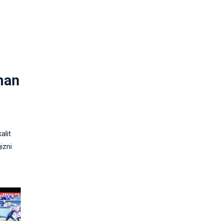
nan
alit
izni