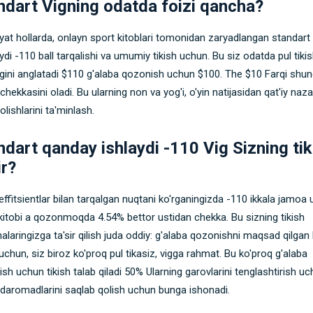
ndart Vigning odatda foizi qancha?
yat hollarda, onlayn sport kitoblari tomonidan zaryadlangan standart 
laydi -110 ball tarqalishi va umumiy tikish uchun. Bu siz odatda pul tikis
igini anglatadi $110 g'alaba qozonish uchun $100. The $10 Farqi shun
 chekkasini oladi. Bu ularning non va yog'i, o'yin natijasidan qat'iy naza
olishlarini ta'minlash.
ndart qanday ishlaydi -110 Vig Sizning tik
ir?
effitsientlar bilan tarqalgan nuqtani ko'rganingizda -110 ikkala jamoa 
kitobi a qozonmoqda 4.54% bettor ustidan chekka. Bu sizning tikish
alaringizga ta'sir qilish juda oddiy: g'alaba qozonishni maqsad qilgan 
 uchun, siz biroz ko'proq pul tikasiz, vigga rahmat. Bu ko'proq g'alaba
sh uchun tikish talab qiladi 50% Ularning garovlarini tenglashtirish uc
 daromadlarini saqlab qolish uchun bunga ishonadi.