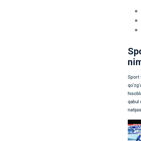
Spo
ni
Sport 
qo'zg'
hisobl
qabul 
natija