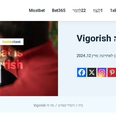
1x
1לְנַצֵחַ
22לְהַמֵר
Bet365
Mostbet
Vi
לאחרונה: מרץ 12, 2024
בית
הימורי ספורט
מה זה Vigorish