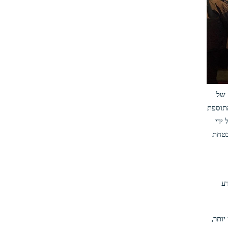
 זה אומר שלנצח $100, אתה חייב להמר $110, והתוספת
 ידי
בטחת
ע
ותר,