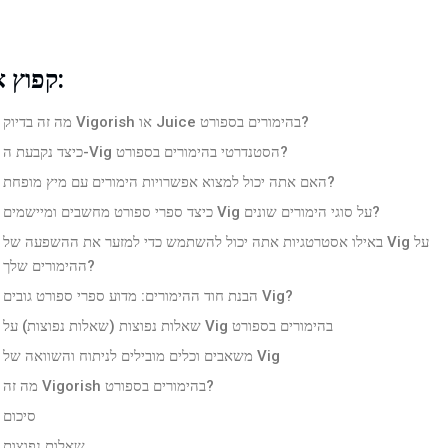
קפוץ אל:
מה זה בדיוק Vigorish או Juice בהימורים בספורט?
כיצד נקבעת ה-Vig הסטנדרטי בהימורים בספורט?
האם אתה יכול למצוא אפשרויות הימורים עם מיץ מופחת?
כיצד ספרי ספורט מחשבים ומיישמים Vig על סוגי הימורים שונים?
באילו אסטרטגיות אתה יכול להשתמש כדי למזער את ההשפעה של Vig על
ההימורים שלך?
הבנת חוד ההימורים: מדוע ספרי ספורט גובים Vig?
שאלות נפוצות (שאלות נפוצות) על Vig בהימורים בספורט
משאבים וכלים מובילים לניתוח והשוואה של Vig
מה זה Vigorish בהימורים בספורט?
סיכום
שאלות נפוצות