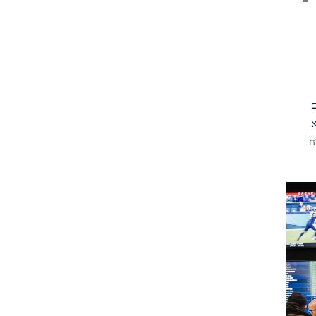
ם
vigori או juice הוא
ח