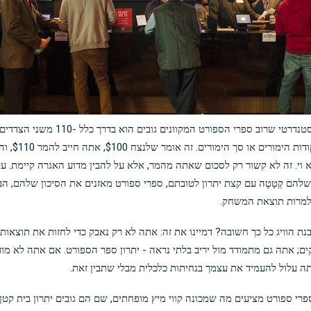
נדרטי שרוב ספרי הספורט המקוונים גובים הוא בדרך כלל -110 משני הצדדים של
ודות
הימורים או סך הימורים.
 הוא וי. זה לא קשור רק לסכום שאתה מהמר, אלא על להבין מדוע האגרה קיימת. על
שלהם
קְטָטָה
עם קצת יתרון לטובתם, ספרי ספורט מאזנים את הסיכון שלהם, ה
למרות תוצאת המשחק.
נת הוויג כל כך חשובה? דמיינו את זה: אתה לא רק נאבק כדי לחזות את תוצאות
; אתה גם מתמודד מול יריב בלתי נראה - יתרון ספר הספורט. אם אתה לא מוד
אתה עלול להעמיד את עצמך בנחיתות כלכלית מבלי שתבין זאת.
רי ספורט מציעים מה שמכונה קווי מיץ מופחתים, שם הם גובים יתרון בית קטן י