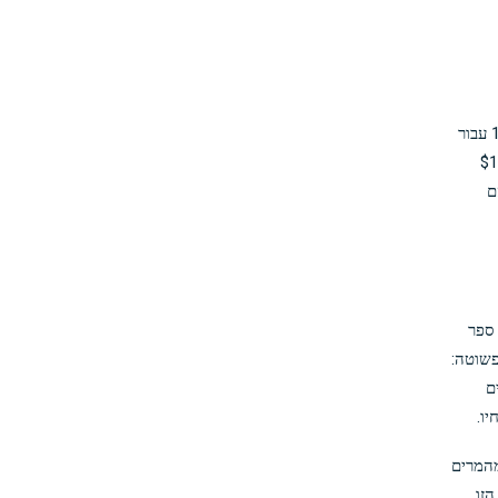
ברוב המקרים, ה-vig הסטנדרטי שגובים על ידי ספרי ספורט מקוונים מצלצל בשעה -110 עבור
זה אומר שבדרך כלל תצטרך להמר $110 לנצח $100. ה $10
ם
י הקבוצות, ספר
א פשוטה:
מהמרים
מהמרים
ה הזו