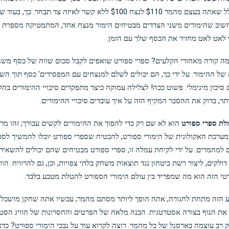
היא בגלל שאתה בעצם מהמר $110 לנצח $100 ללא קשר לאיזה צד תבחר. כך, ב
שוב שהימורים משני הצדדים מבטיחים הימור מנצח אחד, המתמטיקה מספרת ל
ו, מה קורה מאחורי הקלעים? ספרי ספורט שואפים לקבל סכום שווה של כסף משנ
של ההימור. על ידי כך, הם יכולים לשלם למנצחים עם המפסידים’ כסף תוך הש
ם סיכון מינימלי. פשוט ככה! לצלילה עמוקה כיצד מתפקדים סיכויי ההימורים בה
תר, בדוק את ההסבר המקיף הזה על
איך עובדים סיכויי ההימורים
.
לת ספרי ספורט
הוא לא שם רק כדי להפוך את ההימורים לקשים עבורך; זהו מרכ
מערכת האקולוגית של הימורי ספורט, להבטיח שספרי ספורט יוכלו להמשיך לספ
 למהמרים. על ידי לקיחת עמלה זו, ספרי ספורט מבטיחים שהם יכולים להשאיר
ולקים, ליצור רשת ביטחון נגד תוצאות משחק בלתי צפויות, וכן, גם להרוויח. הווי
י הזה הוא מה שמפריד בין עולם הימורי הספורט להטלת מטבע בלבד.
 הזה מתחת לחגורה, אתה הופך ליותר מסתם מהמר; עכשיו אתה שחקן מושכל
את הנוף בצורה אסטרטגית. הבנה מלאה של הפרטים והחסרונות של הוויג הסט
 רב עוצמה בארסנל של כל מהמר. רוצה לקרוא עוד על נבכי הימורי ספורט? כדא