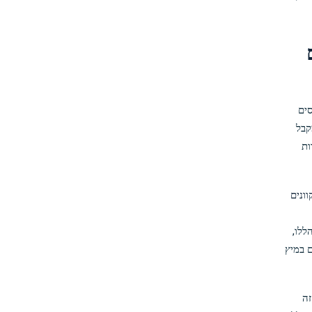
 מנוסים
קבל
ות
ונים
ללו,
 במיץ
זה