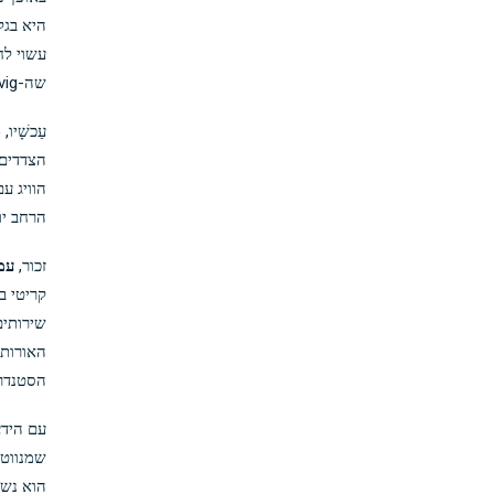
עשוי לח
שה-vig לאט לאט מחזיר את הכסף שלך עם הזמן.
עַכשָׁי
הצדדים 
הוויג ע
הרחב יו
זכור,
עמ
קריטי ב
שירותים
האורות ד
הסטנדרט
עם הידע
שמנווט 
הוא נשק