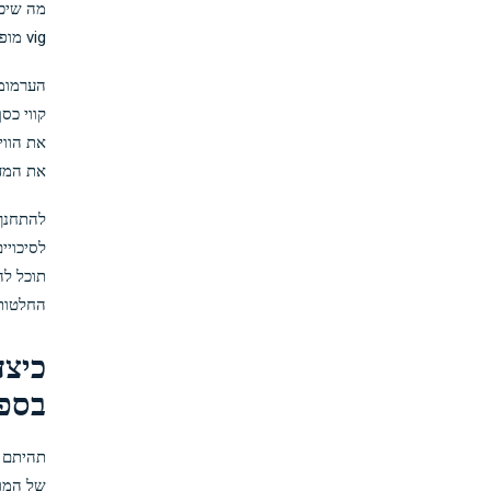
מה שיכו
vig מופחתות אלה יכול לשפר את הרווחים הפוטנציאליים שלך.
קווי כס
את המדריך של chopedia
להתחנך 
לסיכויי
תוכל לה
החלטות 
בספ
תהיתם פ
של המוש