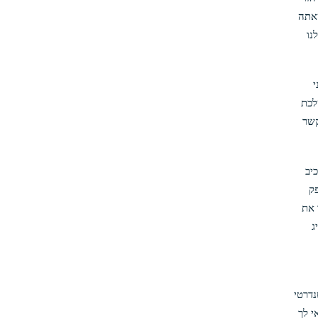
עוד שאתה
נו
י
לכת
קשר
יב
ק
 את
ג
נדרטי
י לך