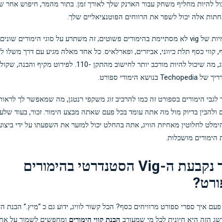
ל להיות מחליף משחק עבור הארנק שלך לאורך זמן. בתור מהמר, חיפוש אחר ש
הערמומיות של vig לא מסתיימת בהימורים פשוטים; זה משתרע על סוגי הימורים שונים
ף, קווי כסף תלת כיווני, אביזרים, ופארלאיס. כל אחד מאלה מגיע עם דרך משלו ל
את הוויג, מה שיכול להיות מורכב יותר לחישוב מהתקן -110. לפירוט מקיף ו
Te בנושא הימורי ספורט.
לגבי הימורים בספורט זה כמו להרכיב זוג משקפי רנטגן, מה שמאפשר לך לראות
ם ולהבין בדיוק מול מה אתה עומד בכל פעם שאתה מבצע הימור. זכור, בעוד שלע
ימלט לחלוטין מאחיזת הוויג, אתה בהחלט יכול למזער את השפעתו על ידי ביצוע
הימורים מושכלות.
כיצד נקבעת ה-Vig הסטנדרטי בהימורים
ורט?
עם איך ספרי ספורט מרוויחים כסף? הכל קשור לוויג, ידוע גם כ “מִיץ.” הבנת הד
ג הזה היא חיונית לכל מי שמעורב
הבנת קווי הימורים
ומחפשים לשמור על אחי