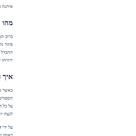
איתנה
ע
מהו האח
ההבדל ה
ירוויחו
איך התקן -110 Vig
לנצח יותר מ 50% מההימורים שלהם לשבור איזון, והב
על ידי
ח