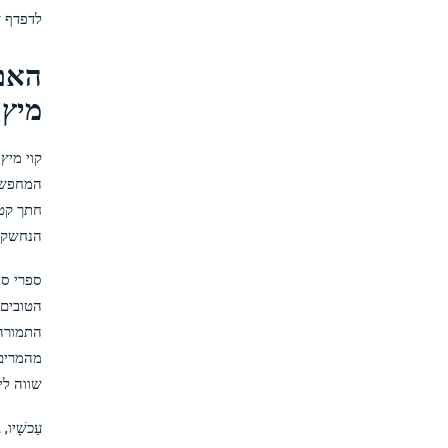
לדפדף
ד
האם 
מיץ 
המחפשים
חתך קטן
הנחשקו
ספרי ספ
הטובים 
התמורה 
מהמרים 
שווה לי
עַכשָׁי