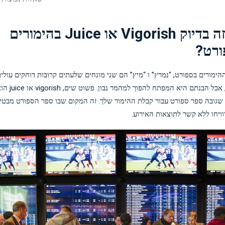
מה זה בדיוק Vigorish או Juice בהימורים
ורט?
הימורים בספורט, “נמרץ” ו “מיץ” הם שני מונחים שלעתים קרובות דוחקים עולי
חדשים, אבל הבנתם היא המפתח להפוך למהמר נבון. פשוט שים, sh
גובה ספר ספורט עבור קבלת ההימור שלך. זה המקום שבו ספר הספורט מבטי
ויחו ללא קשר לתוצאות האירוע.