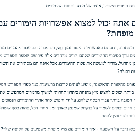
וח ספורט משפטי
, אוצר של מידע בתחום ההימורים.
אתה יכול למצוא אפשרויות הימורים עם
מופחת?
קוי מיץ מופחתים, ידוע גם כאפשרויות הימור נמוך vig, הם מכרה זהב עבור מהמרים
 ערך בסיכויי ההימורים שלהם. קווים מיוחדים אלה פירושם שספר הספורט מ
 מהרגיל, מוריד למעשה את עלות ההימורים. אבל איפה הם מסתירים את השור
ת האלה?
ורט מהשורה הראשונה, מופיע לעתים קרובות ברשימות כמו
ספרי הספורט המקו
ביותר
, יכולים להציע מיץ מופחת כיתרון תחרותי למשוך מהמרים המחפשים את
הטובה ביותר עבור הכסף שלהם. על ידי חיפוש אחר אתרי ההימורים הנמוכים ה
חדים יכולים לשמור על בנקרול שמנמן לאורך זמן. אחרי הכל, פחות כסף ששולם
ותר כסף זמין להמר.
ו, בוא נדבר על השפעה - איך הימורים עם מיץ מופחת משפיעים על הקופה שלך? 