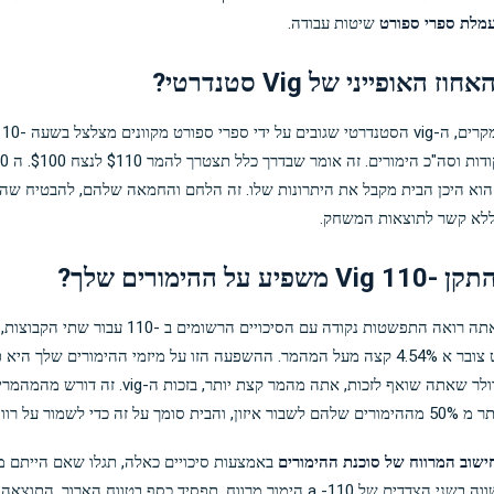
מלת ספרי ספורט
שיטות עבודה.
וז האופייני של Vig סטנדרטי?
פיזור נקודות וסה"כ הימורים. 
וא היכן הבית מקבל את היתרונות שלו. זה הלחם והחמאה שלהם, להבטיח שה
 ללא קשר לתוצאות המשחק.
 משפיע על ההימורים שלך?
כאשר אתה רואה התפשטות נקודה עם הסיכויים הרשומים ב -110 עבור שת
הספורט צובר א 4.54% קצה מעל המהמר. ההשפעה הזו על מיזמי ההימורים שלך הי
על כל דולר שאתה שואף לזכות, אתה מהמר קצת יותר, בזכות ה-vig. זה דורש מה
ית סומך על זה כדי לשמור על רווחיו.
ישוב המרווח של סוכנת ההימורים
באמצעות סיכויים כאלה, תגלו שאם הייתם 
באופן שווה בשני הצדדים של a -110 הימור מרווח, תפסיד כסף בטווח הארוך. התוצא