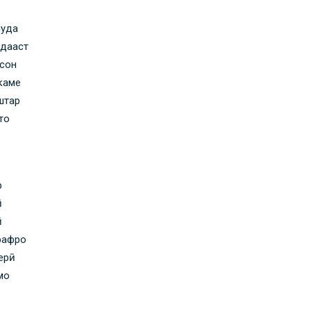
шуда
одааст
осон
каме
штар
то
р
ӣ
ӣ
рафро
ерӣ
мо