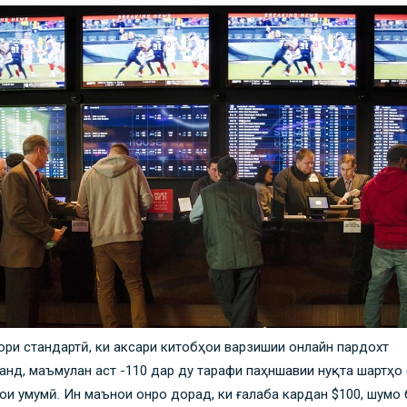
ри стандартӣ, ки аксари китобҳои варзишии онлайн пардохт
анд, маъмулан аст -110 дар ду тарафи
паҳншавии нуқта
шартҳо 
ои умумӣ. Ин маънои онро дорад, ки ғалаба кардан $100, шумо