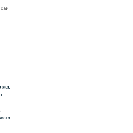
исаи
танд,
о
а
баста