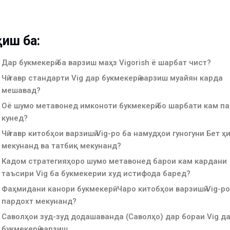
ҳиш ба:
Дар букмекерӣ ба варзиш маҳз Vigorish ё шарбат чист?
Чӣ тавр стандарти Vig дар букмекерӣ варзиш муайян карда
мешавад?
Оё шумо метавонед имконоти букмекерӣ бо шарбати кам п
кунед?
Чӣ тавр китобҳои варзишӣ Vig-ро ба намудҳои гуногуни Бет ҳ
мекунанд ва татбиқ мекунанд?
Кадом стратегияҳоро шумо метавонед барои кам кардани
таъсири Vig ба букмекерии худ истифода баред?
Фаҳмидани канори букмекерӣ: Чаро китобҳои варзишӣ Vig-ро
пардохт мекунанд?
Саволҳои зуд-зуд додашаванда (Саволҳо) дар бораи Vig д
букмекерӣ варзиш