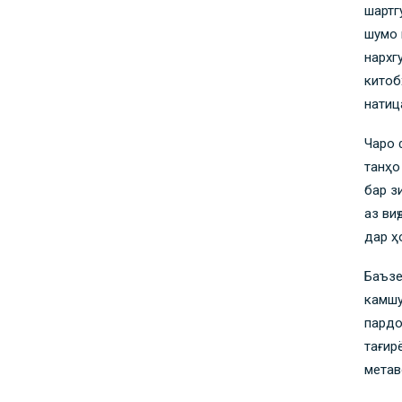
шартг
шумо 
нархг
китоб
натиц
Чаро 
танҳо
бар з
аз ви
дар ҳ
Баъзе
камшу
пардо
тағир
метав