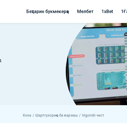
Беҳтарин букмекерҳо
Мелбет
1xBet
1Ғ
4
Хона
Шартгузориҳо ба варзиш
Vigorish чист