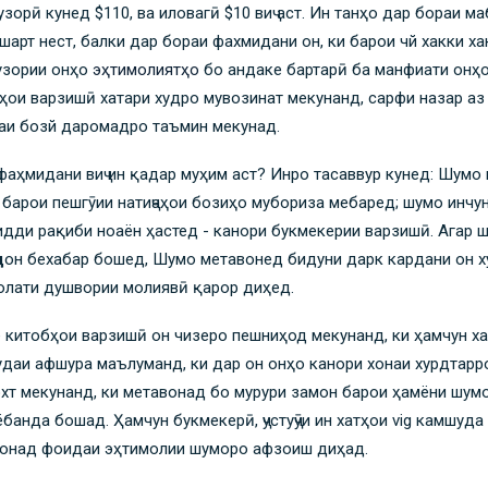
узорӣ кунед $110, ва иловагӣ $10 виҷ аст. Ин танҳо дар бораи ма
шарт нест, балки дар бораи фахмидани он, ки барои чй хакки ха
узории онҳо
эҳтимолиятҳо
бо андаке бартарӣ ба манфиати онҳо
ҳои варзишӣ хатари худро мувозинат мекунанд, сарфи назар аз
аи бозй даромадро таъмин мекунад.
фаҳмидани виҷ ин қадар муҳим аст? Инро тасаввур кунед: Шумо 
 барои пешгӯии натиҷаҳои бозиҳо мубориза мебаред; шумо инчу
идди рақиби ноаён ҳастед - канори букмекерии варзишӣ. Агар 
ҷдон бехабар бошед, Шумо метавонед бидуни дарк кардани он 
олати душвории молиявӣ қарор диҳед.
 китобҳои варзишӣ он чизеро пешниҳод мекунанд, ки ҳамчун х
даи афшура маълуманд, ки дар он онҳо канори хонаи хурдтарр
хт мекунанд, ки метавонад бо мурури замон барои ҳамёни шумо
ёбанда бошад. Ҳамчун букмекерӣ, ҷустуҷӯи ин хатҳои vig камшуда
онад фоидаи эҳтимолии шуморо афзоиш диҳад.