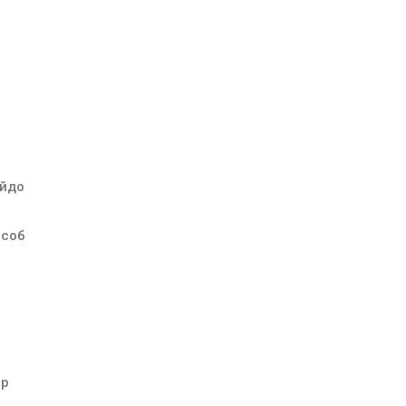
айдо
исоб
ар