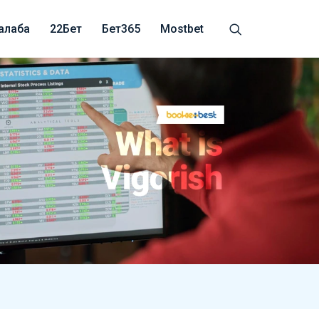
алаба
22Бет
Бет365
Mostbet