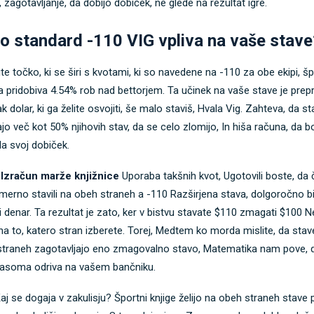
 zagotavljanje, da dobijo dobiček, ne glede na rezultat igre.
o standard -110 VIG vpliva na vaše stave
ite točko, ki se širi s kvotami, ki so navedene na -110 za obe ekipi, šp
ca pridobiva 4.54% rob nad bettorjem. Ta učinek na vaše stave je prepr
k dolar, ki ga želite osvojiti, še malo staviš, Hvala Vig. Zahteva, da st
o več kot 50% njihovih stav, da se celo zlomijo, In hiša računa, da b
la svoj dobiček.
:
Izračun marže knjižnice
Uporaba takšnih kvot, Ugotovili boste, da 
erno stavili na obeh straneh a -110 Razširjena stava, dolgoročno b
li denar. Ta rezultat je zato, ker v bistvu stavate $110 zmagati $100 N
na to, katero stran izberete. Torej, Medtem ko morda mislite, da stav
traneh zagotavljajo eno zmagovalno stavo, Matematika nam pove, 
časoma odriva na vašem bančniku.
Kaj se dogaja v zakulisju? Športni knjige želijo na obeh straneh stave p