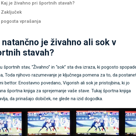
Kaj je živahno pri športnih stavah?
Zaključek
pogosta vprašanja
 natančno je živahno ali sok v
rtnih stavah?
u športnih stav, “Živahno” in “sok” sta dva izraza, ki pogosto spopad
a, Toda njihovo razumevanje je ključnega pomena za to, da postane
i bettor. Enostavno povedano, Vigorish ali sok je pristojbina, ki jo
na športna knjiga za sprejemanje vaše stave. Tukaj športna knjiga
vlja, da prinašajo dobiček, ne glede na izid dogodka.