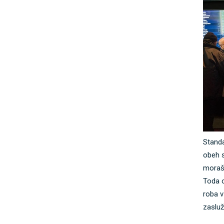
Standa
obeh 
moraš 
Toda o
roba v
zasluž