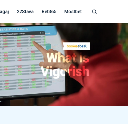
agaj
22Stava
Bet365
Mostbet