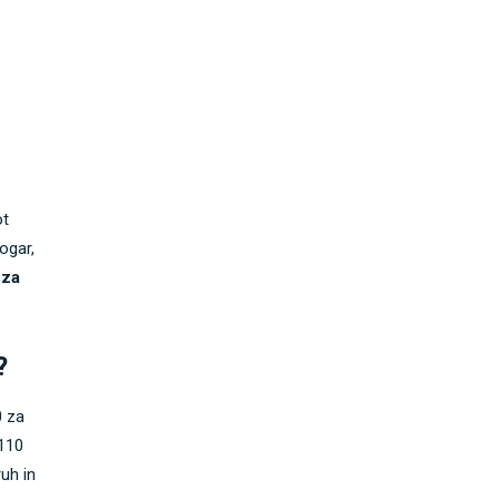
ot
ogar,
 za
?
0 za
$110
ruh in