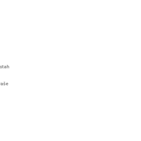
rstah
vaše