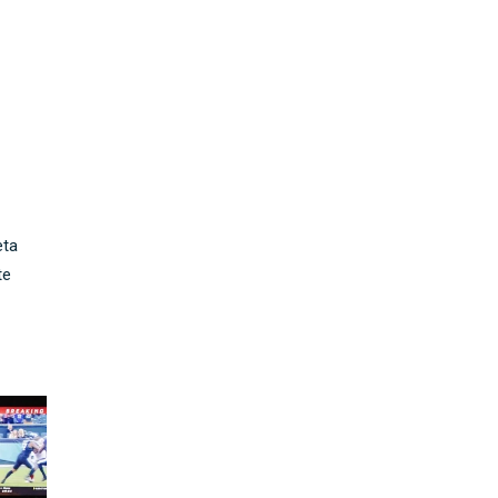
eta
te