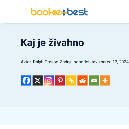
Kaj je živahno
Avtor:
Ralph Crespo
Zadnja posodobitev: marec 12, 2024