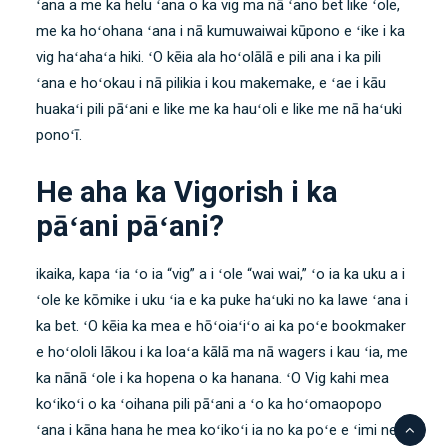
ʻana a me ka helu ʻana o ka vig ma nā ʻano bet like ʻole,
me ka hoʻohana ʻana i nā kumuwaiwai kūpono e ʻike i ka
vig haʻahaʻa hiki. ʻO kēia ala hoʻolālā e pili ana i ka pili
ʻana e hoʻokau i nā pilikia i kou makemake, e ʻae i kāu
huakaʻi pili pāʻani e like me ka hauʻoli e like me nā haʻuki
ponoʻī.
He aha ka Vigorish i ka
pāʻani pāʻani?
ikaika, kapa ʻia ʻo ia “vig” a i ʻole “wai wai,” ʻo ia ka uku a i
ʻole ke kōmike i uku ʻia e ka puke haʻuki no ka lawe ʻana i
ka bet. ʻO kēia ka mea e hōʻoiaʻiʻo ai ka poʻe bookmaker
e hoʻololi lākou i ka loaʻa kālā ma nā wagers i kau ʻia, me
ka nānā ʻole i ka hopena o ka hanana. ʻO Vig kahi mea
koʻikoʻi o ka ʻoihana pili pāʻani a ʻo ka hoʻomaopopo
ʻana i kāna hana he mea koʻikoʻi ia no ka poʻe e ʻimi nei e