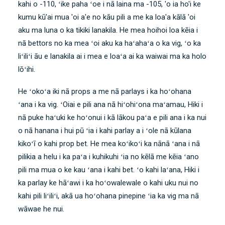
kahi o -110, ʻike paha ʻoe i nā laina ma -105, 'o ia ho'i ke
kumu kū'ai mua 'oi a'e no kāu pili a me ka loa'a kālā 'oi
aku ma luna o ka tikiki lanakila. He mea hoihoi loa kēia i
nā bettors no ka mea ʻoi aku ka haʻahaʻa o ka vig, ʻo ka
liʻiliʻi āu e lanakila ai i mea e loaʻa ai ka waiwai ma ka holo
lōʻihi.
He ʻokoʻa iki nā props a me nā parlays i ka hoʻohana
ʻana i ka vig. ʻOiai e pili ana nā hiʻohiʻona maʻamau, Hiki i
nā puke haʻuki ke hoʻonui i kā lākou paʻa e pili ana i ka nui
o nā hanana i hui pū ʻia i kahi parlay a i ʻole nā ​​kūlana
kikoʻī o kahi prop bet. He mea koʻikoʻi ka nānā ʻana i nā
pilikia a helu i ka paʻa i kuhikuhi ʻia no kēlā me kēia ʻano
pili ma mua o ke kau ʻana i kahi bet. ʻo kahi laʻana, Hiki i
ka parlay ke hāʻawi i ka hoʻowalewale o kahi uku nui no
kahi pili liʻiliʻi, akā ua hoʻohana pinepine ʻia ka vig ma nā
wāwae he nui.