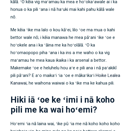
kālā. ʻO kēia vig maʻamau ka mea e hoʻokaʻawale ai i ka
honua o ka pili ʻana i nā haʻuki mai kahi pahu kālā wale
nō.
Me kēia ʻike ma lalo o kou kāʻei, lilo ʻoe ma mua o kahi
bettor wale nō; i kēia manawa he mea pāʻani ʻike ʻoe e
hoʻokele ana i ka ʻāina me ka hoʻolālā. ʻO ka
hoʻomaopopo piha ʻana i ka ins a me waho o ka vig
maʻamau he mea kaua ikaika i ka arsenal a bettor..
Makemake ʻoe e heluhelu hou aʻe e pili ana i nā paʻakikī
pili pāʻani? E aʻo maikaʻi ʻia ʻoe e mākaʻikaʻi
Hoike Lealea
Kanawai
, he waihona waiwai o ka ʻike ma ke kahua pili.
Hiki iā ʻoe ke ʻimi i nā koho
pili me ka wai hoʻemi?
Hoʻemi ʻia nā laina wai, ʻike pū ʻia me nā koho koho koho