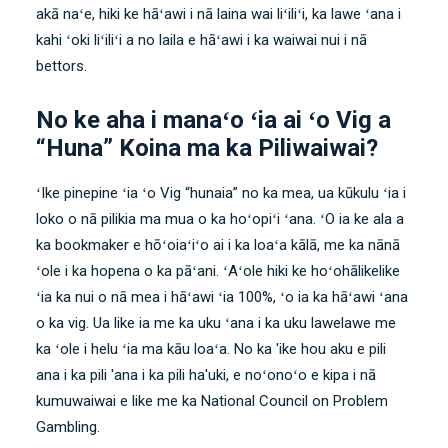
akā naʻe, hiki ke hāʻawi i nā laina wai liʻiliʻi, ka lawe ʻana i
kahi ʻoki liʻiliʻi a no laila e hāʻawi i ka waiwai nui i nā
bettors.
No ke aha i manaʻo ʻia ai ʻo Vig a
“Huna” Koina ma ka Piliwaiwai?
ʻIke pinepine ʻia ʻo Vig “hunaia” no ka mea, ua kūkulu ʻia i
loko o nā pilikia ma mua o ka hoʻopiʻi ʻana. ʻO ia ke ala a
ka bookmaker e hōʻoiaʻiʻo ai i ka loaʻa kālā, me ka nānā
ʻole i ka hopena o ka pāʻani. ʻAʻole hiki ke hoʻohālikelike
ʻia ka nui o nā mea i hāʻawi ʻia 100%, ʻo ia ka hāʻawi ʻana
o ka vig. Ua like ia me ka uku ʻana i ka uku lawelawe me
ka ʻole i helu ʻia ma kāu loaʻa. No ka 'ike hou aku e pili
ana i ka pili 'ana i ka pili ha'uki, e noʻonoʻo e kipa i nā
kumuwaiwai e like me ka National Council on Problem
Gambling.