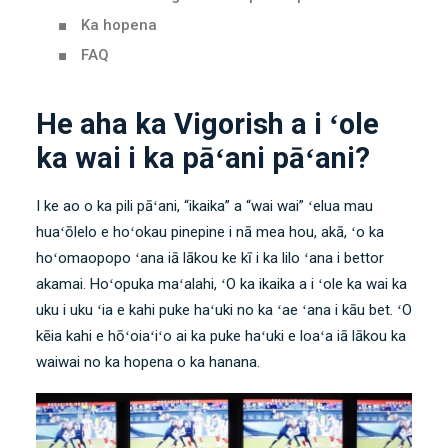
Ka hopena
FAQ
He aha ka Vigorish a i ʻole
ka wai i ka pāʻani pāʻani?
I ke ao o ka pili pāʻani, “ikaika” a “wai wai” ʻelua mau
huaʻōlelo e hoʻokau pinepine i nā mea hou, akā, ʻo ka
hoʻomaopopo ʻana iā lākou ke kī i ka lilo ʻana i bettor
akamai. Hoʻopuka maʻalahi, ʻO ka ikaika a i ʻole ka wai ka
uku i uku ʻia e kahi puke haʻuki no ka ʻae ʻana i kāu bet. ʻO
kēia kahi e hōʻoiaʻiʻo ai ka puke haʻuki e loaʻa iā lākou ka
waiwai no ka hopena o ka hanana.