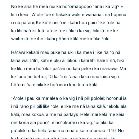
No ke aha he mea nui ka hoʻomaopopo ʻana i ka vig? E
kiʻi i kēia: ʻAʻole ʻoe e hakakā wale e wānana i nā hopena
o nā pāʻani; Ke kūʻē nei ʻoe i kahi hoa paio ʻike ʻole ʻia -
ka lihi haʻuki. Inā ʻaʻole ʻoe i ʻike i ka vig, hiki iā ʻoe ke
waiho iā ʻoe iho i kahi pōʻino kālā me ka ʻike ʻole.
Hāʻawi kekahi mau puke haʻuki i ka mea i ʻike ʻia ʻo nā
laina wai liʻiliʻi, kahi e uku ai lākou i kahi lihi hale liʻiliʻi, hiki
ke lilo i mea hoʻololi pāʻani no kāu pēke i ka manawa. Ma
ke ʻano he bettor, ʻO ka ʻimi ʻana i kēia mau laina vig i
hōʻemi ʻia e hiki ke hoʻonui i kou loaʻa kālā.
ʻAʻole i pau ka maʻalea o ka vig i nā pili pololei; hoʻonui ia
i nā ʻano pili pili like ʻole, e like me nā laina kālā, ʻekolu ala
kālā, mea kokua, a me nā parlays. Hele mai kēlā me kēia
me kona ala ponoʻī e hoʻokomo i ka vig, ʻoi aku ka
paʻakikī o ka helu ʻana ma mua o ka maʻamau -110. No
ka haʻihaʻi piha a me ka ʻike, e noʻonoʻo e nānā i ke