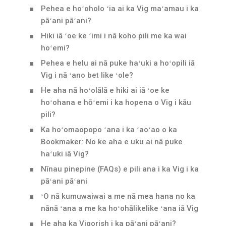
Pehea e hoʻoholo ʻia ai ka Vig maʻamau i ka
pāʻani pāʻani?
Hiki iā ʻoe ke ʻimi i nā koho pili me ka wai
hoʻemi?
Pehea e helu ai nā puke haʻuki a hoʻopili iā
Vig i nā ʻano bet like ʻole?
He aha nā hoʻolālā e hiki ai iā ʻoe ke
hoʻohana e hōʻemi i ka hopena o Vig i kāu
pili?
Ka hoʻomaopopo ʻana i ka ʻaoʻao o ka
Bookmaker: No ke aha e uku ai nā puke
haʻuki iā Vig?
Nīnau pinepine (FAQs) e pili ana i ka Vig i ka
pāʻani pāʻani
ʻO nā kumuwaiwai a me nā mea hana no ka
nānā ʻana a me ka hoʻohālikelike ʻana iā Vig
He aha ka Vigorish i ka pāʻani pāʻani?