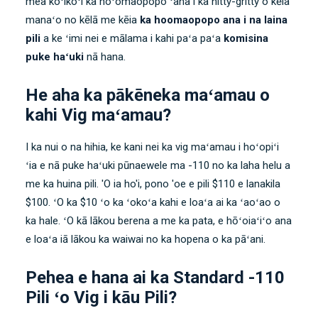
mea koʻikoʻi ka hoʻomaopopo ʻana i ka nitty-gritty o kēia
manaʻo no kēlā me kēia
ka hoomaopopo ana i na laina
pili
a ke ʻimi nei e mālama i kahi paʻa paʻa
komisina
puke haʻuki
nā hana.
He aha ka pākēneka maʻamau o
kahi Vig maʻamau?
I ka nui o na hihia, ke kani nei ka vig maʻamau i hoʻopiʻi
ʻia e nā puke haʻuki pūnaewele ma -110 no ka laha helu a
me ka huina pili. 'O ia ho'i, pono 'oe e pili $110 e lanakila
$100. ʻO ka $10 ʻo ka ʻokoʻa kahi e loaʻa ai ka ʻaoʻao o
ka hale. ʻO kā lākou berena a me ka pata, e hōʻoiaʻiʻo ana
e loaʻa iā lākou ka waiwai no ka hopena o ka pāʻani.
Pehea e hana ai ka Standard -110
Pili ʻo Vig i kāu Pili?