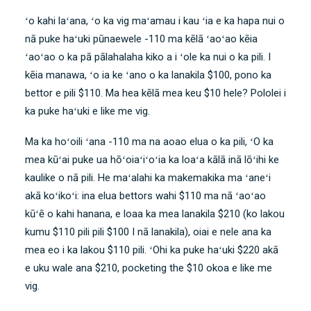
ʻo kahi laʻana, ʻo ka vig maʻamau i kau ʻia e ka hapa nui o
nā puke haʻuki pūnaewele -110 ma kēlā ʻaoʻao kēia
ʻaoʻao o ka pā pālahalaha kiko a i ʻole ka nui o ka pili. I
kēia manawa, ʻo ia ke ʻano o ka lanakila $100, pono ka
bettor e pili $110. Ma hea kēlā mea keu $10 hele? Pololei i
ka puke haʻuki e like me vig.
Ma ka hoʻoili ʻana -110 ma na aoao elua o ka pili, ʻO ka
mea kūʻai puke ua hōʻoiaʻiʻoʻia ka loaʻa kālā inā lōʻihi ke
kaulike o nā pili. He maʻalahi ka makemakika ma ʻaneʻi
akā koʻikoʻi: ina elua bettors wahi $110 ma nā ʻaoʻao
kūʻē o kahi hanana, e loaa ka mea lanakila $210 (ko lakou
kumu $110 pili pili $100 I nā lanakila), oiai e nele ana ka
mea eo i ka lakou $110 pili. ʻOhi ka puke haʻuki $220 akā
e uku wale ana $210, pocketing the $10 okoa e like me
vig.