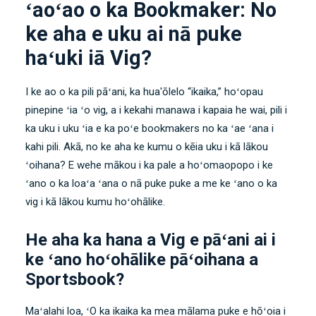
ʻaoʻao o ka Bookmaker: No
ke aha e uku ai nā puke
haʻuki iā Vig?
I ke ao o ka pili pāʻani, ka hua'ōlelo “ikaika,” hoʻopau
pinepine ʻia ʻo vig, a i kekahi manawa i kapaia he wai, pili i
ka uku i uku ʻia e ka poʻe bookmakers no ka ʻae ʻana i
kahi pili. Akā, no ke aha ke kumu o kēia uku i kā lākou
ʻoihana? E wehe mākou i ka pale a hoʻomaopopo i ke
ʻano o ka loaʻa ʻana o nā puke puke a me ke ʻano o ka
vig i kā lākou kumu hoʻohālike.
He aha ka hana a Vig e pāʻani ai i
ke ʻano hoʻohālike pāʻoihana a
Sportsbook?
Maʻalahi loa, ʻO ka ikaika ka mea mālama puke e hōʻoia i