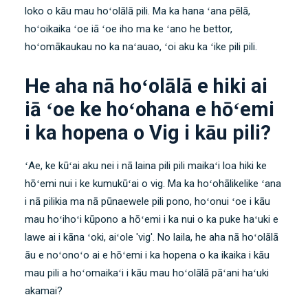
loko o kāu mau hoʻolālā pili. Ma ka hana ʻana pēlā,
hoʻoikaika ʻoe iā ʻoe iho ma ke ʻano he bettor,
hoʻomākaukau no ka naʻauao, ʻoi aku ka ʻike pili pili.
He aha nā hoʻolālā e hiki ai
iā ʻoe ke hoʻohana e hōʻemi
i ka hopena o Vig i kāu pili?
ʻAe, ke kūʻai aku nei i nā laina pili pili maikaʻi loa hiki ke
hōʻemi nui i ke kumukūʻai o vig. Ma ka hoʻohālikelike ʻana
i nā pilikia ma nā pūnaewele pili pono, hoʻonui ʻoe i kāu
mau hoʻihoʻi kūpono a hōʻemi i ka nui o ka puke haʻuki e
lawe ai i kāna ʻoki, aiʻole 'vig'. No laila, he aha nā hoʻolālā
āu e noʻonoʻo ai e hōʻemi i ka hopena o ka ikaika i kāu
mau pili a hoʻomaikaʻi i kāu mau hoʻolālā pāʻani haʻuki
akamai?