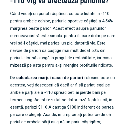
-110 Vig vă afectează pariurile?
Când vedeți un punct răspândit cu cote listate la -110
pentru ambele echipe, pariurile sportive câștigă a 4.54%
marginea peste parior. Acest efect asupra pariurilor
dumneavoastră este simplu: pentru fiecare dolar pe care
vrei să-l câștigi, mai pariezi un pic, datorită vig. Este
nevoie de pariori să câștige mai mult decât 50% din
pariurile lor să ajungă la pragul de rentabilitate, iar casa
mizează pe asta pentru a-și menține profiturile ridicate.
De
calcularea marjei casei de pariuri
folosind cote ca
acestea, veți descoperi că dacă ar fi să pariați egal pe
ambele părți ale a -110 spread bet, ai pierde bani pe
termen lung. Acest rezultat se datorează faptului că, în
esență, pariezi $110 A castiga $100 indiferent de partea
pe care o alegeți. Asa de, în timp ce ați putea crede că
pariul de ambele părți asigură un pariu câștigător,