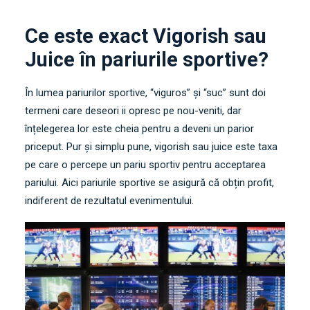
Ce este exact Vigorish sau
Juice în pariurile sportive?
În lumea pariurilor sportive, “viguros” și “suc” sunt doi
termeni care deseori ii opresc pe nou-veniti, dar
înțelegerea lor este cheia pentru a deveni un parior
priceput. Pur și simplu pune, vigorish sau juice este taxa
pe care o percepe un pariu sportiv pentru acceptarea
pariului. Aici pariurile sportive se asigură că obțin profit,
indiferent de rezultatul evenimentului.