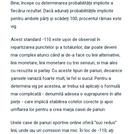
Bine, începe cu determinarea probabilității implicite a
fiecărui rezultat. Dacă adunați probabilitățile implicite
pentru ambele părți și scădeți 100, procentul rămas este
vig.
Acest standard -110 este ușor de observat în
repartizarea punctelor și a totalurilor, dar poate deveni
mai complex atunci când ai de-a face cu linii alternative,
linii monetare, linii monetare cu trei sensuri, si mai ales
cu recuzita si parlay. Cu aceste tipuri de pariuri, deoarece
șansele variază foarte mult, la fel si sucul. Pentru a
determina vig pe acestea, ar trebui să aplicați o formulă
mai complicată - denumită adesea o suprapunere în alte
piețe - care implică stabilirea cotelor corecte și apoi
umflarea lor pentru a crea marja casei de pariuri.
Unele case de pariuri sportive online oferă “suc redus”
linii, unde iau un comision mai mic. În loc de -110, ați