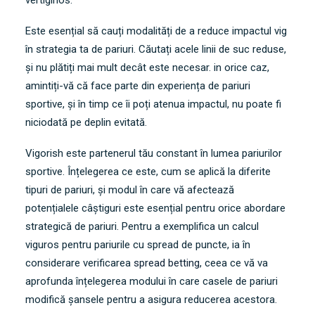
vertiginos.
Este esențial să cauți modalități de a reduce impactul vig
în strategia ta de pariuri. Căutați acele linii de suc reduse,
și nu plătiți mai mult decât este necesar. in orice caz,
amintiți-vă că face parte din experiența de pariuri
sportive, și în timp ce îi poți atenua impactul, nu poate fi
niciodată pe deplin evitată.
Vigorish este partenerul tău constant în lumea pariurilor
sportive. Înțelegerea ce este, cum se aplică la diferite
tipuri de pariuri, și modul în care vă afectează
potențialele câștiguri este esențial pentru orice abordare
strategică de pariuri. Pentru a exemplifica un calcul
viguros pentru pariurile cu spread de puncte, ia în
considerare verificarea
spread betting
, ceea ce vă va
aprofunda înțelegerea modului în care casele de pariuri
modifică șansele pentru a asigura reducerea acestora.