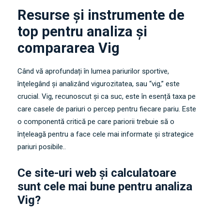
Resurse și instrumente de
top pentru analiza și
compararea Vig
Când vă aprofundați în lumea pariurilor sportive,
înţelegând şi analizând vigurozitatea, sau “vig,” este
crucial. Vig, recunoscut și ca suc, este în esență taxa pe
care casele de pariuri o percep pentru fiecare pariu. Este
o componentă critică pe care pariorii trebuie să o
înțeleagă pentru a face cele mai informate și strategice
pariuri posibile..
Ce site-uri web și calculatoare
sunt cele mai bune pentru analiza
Vig?