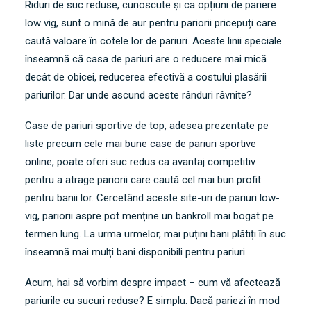
Riduri de suc reduse, cunoscute și ca opțiuni de pariere
low vig, sunt o mină de aur pentru pariorii pricepuți care
caută valoare în cotele lor de pariuri. Aceste linii speciale
înseamnă că casa de pariuri are o reducere mai mică
decât de obicei, reducerea efectivă a costului plasării
pariurilor. Dar unde ascund aceste rânduri râvnite?
Case de pariuri sportive de top, adesea prezentate pe
liste precum
cele mai bune case de pariuri sportive
online
, poate oferi suc redus ca avantaj competitiv
pentru a atrage pariorii care caută cel mai bun profit
pentru banii lor. Cercetând aceste site-uri de pariuri low-
vig, pariorii aspre pot menține un bankroll mai bogat pe
termen lung. La urma urmelor, mai puțini bani plătiți în suc
înseamnă mai mulți bani disponibili pentru pariuri.
Acum, hai să vorbim despre impact – cum vă afectează
pariurile cu sucuri reduse? E simplu. Dacă pariezi în mod