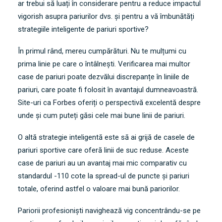
ar trebui să luați în considerare pentru a reduce impactul
vigorish asupra pariurilor dvs. și pentru a vă îmbunătăți
strategiile inteligente de pariuri sportive?
În primul rând, mereu cumpărături. Nu te mulțumi cu
prima linie pe care o întâlnești. Verificarea mai multor
case de pariuri poate dezvălui discrepanțe în liniile de
pariuri, care poate fi folosit în avantajul dumneavoastră.
Site-uri ca
Forbes
oferiți o perspectivă excelentă despre
unde și cum puteți găsi cele mai bune linii de pariuri.
O altă strategie inteligentă este să ai grijă de casele de
pariuri sportive care oferă linii de suc reduse. Aceste
case de pariuri au un avantaj mai mic comparativ cu
standardul -110 cote la spread-ul de puncte și pariuri
totale, oferind astfel o valoare mai bună pariorilor.
Pariorii profesioniști navighează vig concentrându-se pe