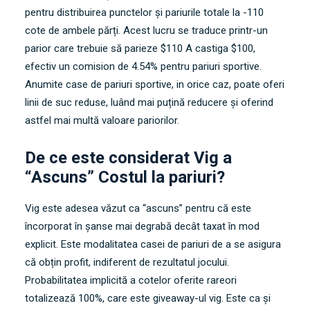
pentru distribuirea punctelor și pariurile totale la -110
cote de ambele părți. Acest lucru se traduce printr-un
parior care trebuie să parieze $110 A castiga $100,
efectiv un comision de 4.54% pentru pariuri sportive.
Anumite case de pariuri sportive, in orice caz, poate oferi
linii de suc reduse, luând mai puțină reducere și oferind
astfel mai multă valoare pariorilor.
De ce este considerat Vig a
“Ascuns” Costul la pariuri?
Vig este adesea văzut ca “ascuns” pentru că este
încorporat în șanse mai degrabă decât taxat în mod
explicit. Este modalitatea casei de pariuri de a se asigura
că obțin profit, indiferent de rezultatul jocului.
Probabilitatea implicită a cotelor oferite rareori
totalizează 100%, care este giveaway-ul vig. Este ca și