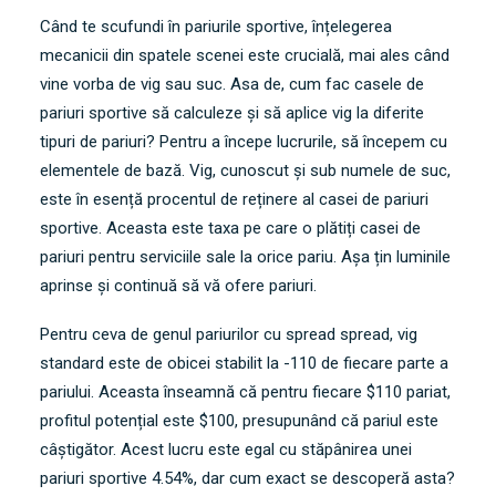
Când te scufundi în pariurile sportive, înțelegerea
mecanicii din spatele scenei este crucială, mai ales când
vine vorba de vig sau suc. Asa de, cum fac casele de
pariuri sportive să calculeze și să aplice vig la diferite
tipuri de pariuri? Pentru a începe lucrurile, să începem cu
elementele de bază. Vig, cunoscut și sub numele de suc,
este în esență procentul de reținere al casei de pariuri
sportive. Aceasta este taxa pe care o plătiți casei de
pariuri pentru serviciile sale la orice pariu. Așa țin luminile
aprinse și continuă să vă ofere pariuri.
Pentru ceva de genul pariurilor cu spread spread, vig
standard este de obicei stabilit la -110 de fiecare parte a
pariului. Aceasta înseamnă că pentru fiecare $110 pariat,
profitul potențial este $100, presupunând că pariul este
câștigător. Acest lucru este egal cu stăpânirea unei
pariuri sportive 4.54%, dar cum exact se descoperă asta?