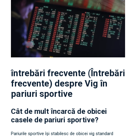
întrebări frecvente (Întrebări
frecvente) despre Vig în
pariuri sportive
Cât de mult încarcă de obicei
casele de pariuri sportive?
Pariurile sportive își stabilesc de obicei vig standard