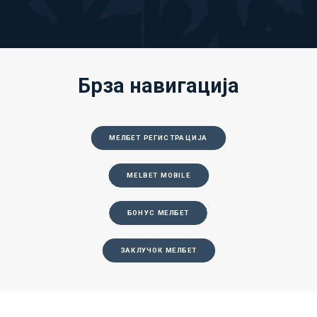
Брза навигација
МЕЛБЕТ РЕГИСТРАЦИЈА
MELBET MOBILE
БОНУС МЕЛБЕТ
ЗАКЛУЧОК МЕЛБЕТ