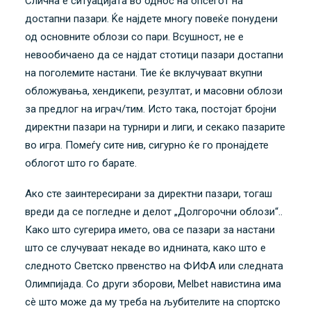
Слична е ситуацијата во однос на опсегот на
достапни пазари. Ќе најдете многу повеќе понудени
од основните облози со пари. Всушност, не е
невообичаено да се најдат стотици пазари достапни
на поголемите настани. Тие ќе вклучуваат вкупни
обложувања, хендикепи, резултат, и масовни облози
за предлог на играч/тим. Исто така, постојат бројни
директни пазари на турнири и лиги, и секако пазарите
во игра. Помеѓу сите нив, сигурно ќе го пронајдете
облогот што го барате.
Ако сте заинтересирани за директни пазари, тогаш
вреди да се погледне и делот „Долгорочни облози“..
Како што сугерира името, ова се пазари за настани
што се случуваат некаде во иднината, како што е
следното Светско првенство на ФИФА или следната
Олимпијада. Со други зборови, Melbet навистина има
сè што може да му треба на љубителите на спортско