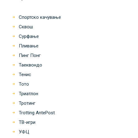
Спортско качување
Сквош
Сурфање
Пливање
Пинг Понг
Таеквондо
Тенис
Тото
Триатлон
Тротинг
Trotting AntePost
ТВ-игри
УФЦ