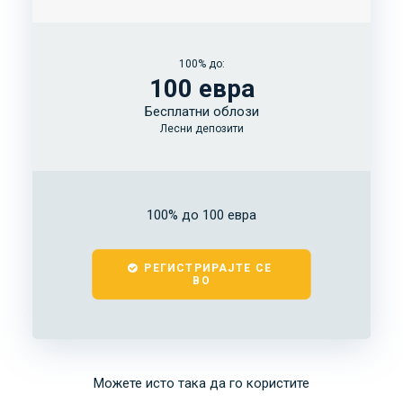
100% до:
100 евра
Бесплатни облози
Лесни депозити
100% до 100 евра
РЕГИСТРИРАЈТЕ СЕ 
ВО
Можете исто така да го користите