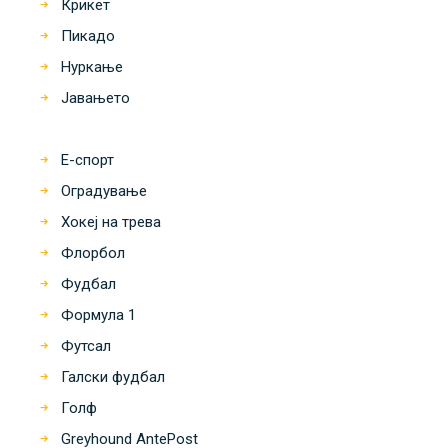
Крикет
Пикадо
Нуркање
Јавањето
Е-спорт
Оградување
Хокеј на трева
Флорбол
Фудбал
Формула 1
Футсал
Галски фудбал
Голф
Greyhound AntePost