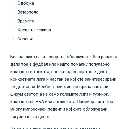
Одбојка
Ватерполо
Времето
Кревање тежина
Борење
Без разлика на кој спорт се обложувате, без разлика
дали тоа е фудбал или нешто помалку популарно,
како што е топката, повеќе од веројатно е дека
конкретната лига и настан за кој сте заинтересирани
се достапни. Мелбет навистина покрива настани
ширум светот, а не само големите лиги и турнири,
како што се НБА или англиската Премиер лига. Тоа е
многу импресивен подвиг и кој сите обложувачи
сигурно ќе го ценат.