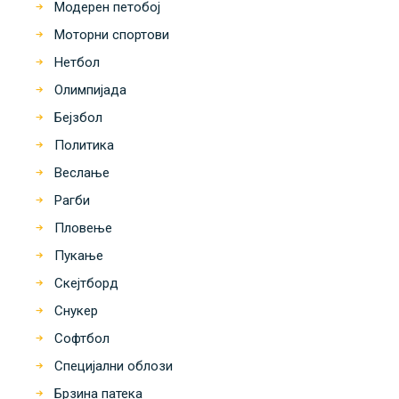
Модерен петобој
Моторни спортови
Нетбол
Олимпијада
Бејзбол
Политика
Веслање
Рагби
Пловење
Пукање
Скејтборд
Снукер
Софтбол
Специјални облози
Брзина патека