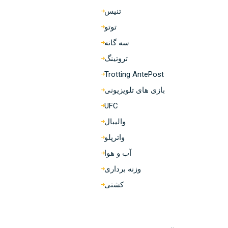
تنیس
توتو
سه گانه
تروتینگ
Trotting AntePost
بازی های تلویزیونی
UFC
والیبال
واترپلو
آب و هوا
وزنه برداری
کشتی