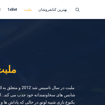
بهترین کتابفروشان
ملبت
1xBet
1برند
ملب
یکنوع بازی شبیه لوتو, در حالی که پاداش ها و 