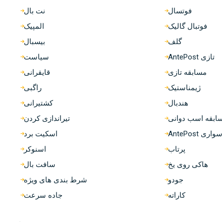
فوتسال
نت بال
فوتبال گالیک
المپیک
گلف
بیسبال
تازی AntePost
سیاست
مسابقه تازی
قایقرانی
ژیمناستیک
راگبی
هندبال
کشتیرانی
ابقه اسب دوانی
تیراندازی کردن
ی AntePost
اسکیت برد
پرتاب
اسنوکر
هاکی روی یخ
سافت بال
جودو
شرط بندی های ویژه
کاراته
جاده سرعت