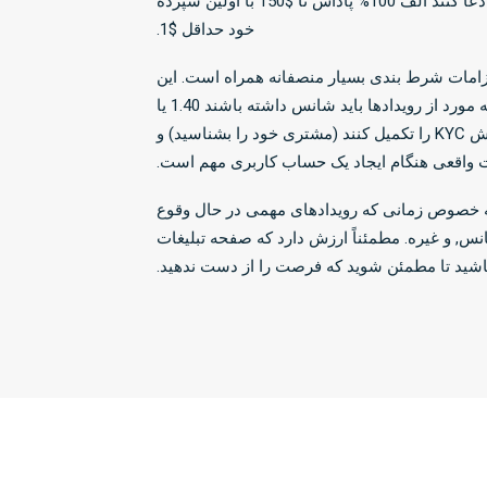
سپرده اولیه برای کمک به شروع کار ارائه می شود, اندازه دقیق آن به کشور و ارز انتخابی شما بستگی دارد. مثلا, کانادایی ها می توانند ادعا کنند الف 100% پاداش تا $150 با اولین سپرده
خود حداقل $1.
 الزامات شرط بندی بسیار منصفانه همراه است. این
جایزه باید پنج بار در شرط‌های انباشته شرط بندی شود. هر یک از شرط‌های انباشته باید شامل حداقل سه رویداد باشد, و حداقل سه مورد از رویدادها باید شانس داشته باشند 1.40 یا
بالاتر. قبل از اینکه امکان برداشت وجود داشته باشد، باید این الزامات به طور کامل برآورده شوند. علاوه بر این, مشتریان باید یک روش KYC را تکمیل کنند (مشتری خود را بشناسید) و
زئیات واقعی هنگام ایجاد یک حساب کاربری مهم است.
, به خصوص زمانی که رویدادهای مهمی در حال وقوع
نس, و غیره. مطمئناً ارزش دارد که صفحه تبلیغات