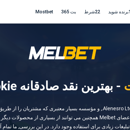
ه شوید
22شرط
بت 365
Mostbet
ت
- بهترین نقد صادقانه Bookie
ملبت در سال تاسیس شد 2012 و متعلق به Alenesro Ltd., و مؤسسه بسیار معتب
شانس های سخاوتمندانه خود جذب می کند.. اعضای Melbet همچنین می توانند از 
تبلیغات زیادی برای استفاده وجود دارد. در این بررسی, ما تمام آ