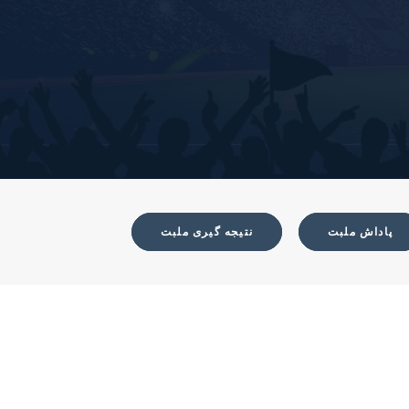
پاداش ملبت
نتیجه گیری ملبت