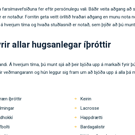
 farsímavefsíðuna fer eftir persónulegu vali. Báðir veita aðgang að sa
r er notaður. Forritin geta veitt örlítið hraðari aðgang en munu not
 á hverjum tíma og hvaða stuðlasnið er notað, sem þýðir að þú munt 
ir allar hugsanlegar íþróttir
di. Á hverjum tíma, þú munt sjá að þeir bjóða upp á markaði fyrir þ
yrir veðmangarann ​​og hún leggur sig fram um að bjóða upp á alla þá 
ræn íþróttir
Keirin
lmingar
Lacrosse
dhokkí
Happdrætti
fbolti
Bardagalistir