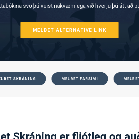
ttabókina svo þú veist nákvæmlega við hverju þú átt að b
MELBET ALTERNATIVE LINK
ELBET SKRÁNING
MELBET FARSÍMI
MELBE
et Skráning er fljótleg og au