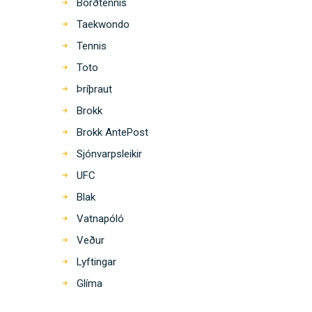
Borðtennis
Taekwondo
Tennis
Toto
Þríþraut
Brokk
Brokk AntePost
Sjónvarpsleikir
UFC
Blak
Vatnapóló
Veður
Lyftingar
Glíma