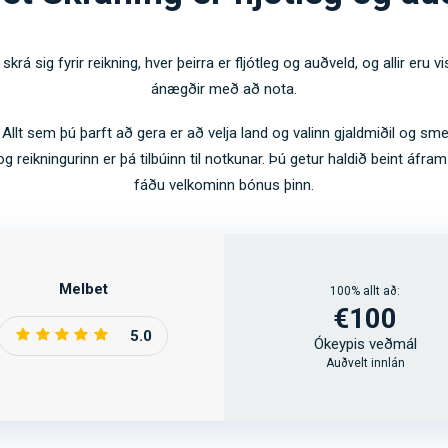
skrá sig fyrir reikning, hver þeirra er fljótleg og auðveld, og allir er
ánægðir með að nota.
 Allt sem þú þarft að gera er að velja land og valinn gjaldmiðil og sme
 og reikningurinn er þá tilbúinn til notkunar. Þú getur haldið beint áfr
fáðu velkominn bónus þinn.
Melbet
100% allt að:
€100
5.0
Ókeypis veðmál
Auðvelt innlán