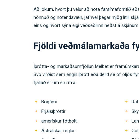
Að lokum, hvort þú velur að nota farsímaforritið eða
hönnuð og notendavæn, jafnvel þegar mjög lítill skjá
eins og hvort sýna eigi veðseðilinn neðst á skjánum
Fjöldi veðmálamarkaða fyr
Íþrótta- og markaðsumfjöllun Melbet er framúrskaran
Svo virðist sem engin íþrótt eða deild sé of óljós f
fjallað er um eru m.a:
Bogfimi
Raf
Frjálsíþróttir
Sky
amerískur fótbolti
Lan
Ástralskar reglur
Gól