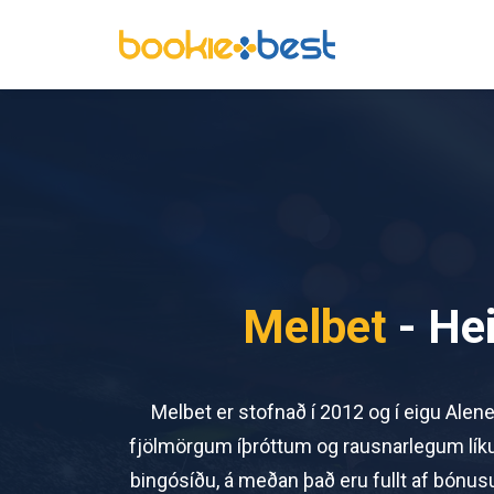
Melbet
- He
Melbet er stofnað í 2012 og í eigu Alen
fjölmörgum íþróttum og rausnarlegum líkum
bingósíðu, á meðan það eru fullt af bónusu