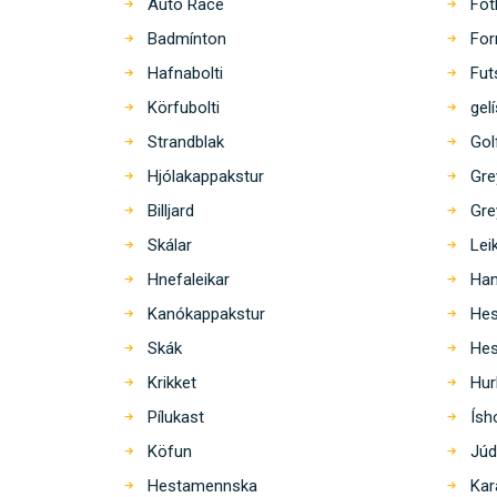
Auto Race
Fót
Badmínton
For
Hafnabolti
Fut
Körfubolti
gelí
Strandblak
Gol
Hjólakappakstur
Gre
Billjard
Gre
Skálar
Lei
Hnefaleikar
Han
Kanókappakstur
Hes
Skák
Hes
Krikket
Hur
Pílukast
Ísh
Köfun
Jú
Hestamennska
Kar