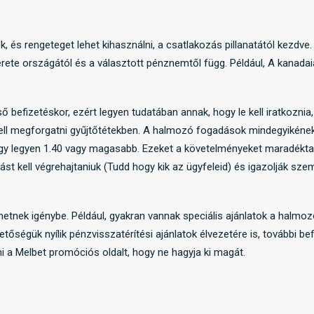
, és rengeteget lehet kihasználni, a csatlakozás pillanatától kezdve.
rete országától és a választott pénznemtől függ. Például, A kanadai
 befizetéskor, ezért legyen tudatában annak, hogy le kell iratkozni
ll megforgatni gyűjtőtétekben. A halmozó fogadások mindegyikének 
y legyen 1.40 vagy magasabb. Ezeket a követelményeket maradéktalanu
st kell végrehajtaniuk (Tudd hogy kik az ügyfeleid) és igazolják sz
tnek igénybe. Például, gyakran vannak speciális ajánlatok a halmo
etőségük nyílik pénzvisszatérítési ajánlatok élvezetére is, további b
 a Melbet promóciós oldalt, hogy ne hagyja ki magát.