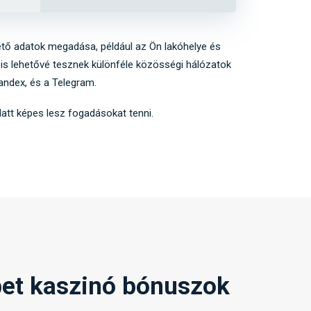
ető adatok megadása, például az Ön lakóhelye és
t is lehetővé tesznek különféle közösségi hálózatok
Yandex, és a Telegram.
latt képes lesz fogadásokat tenni.
bet kaszinó bónuszok