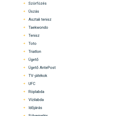
Szörfözés
Úszás
Asztali tenisz
Taekwondo
Tenisz
Toto
Triatlon
Ügető
Ügető AntePost
TV-játékok
UFC
Röplabda
Vízilabda
Időjárás
Súlyemelés