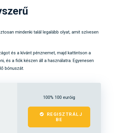
yszerű
ztosan mindenki talál legalább olyat, amit szívesen
szágot és a kívánt pénznemet, majd kattintson a
ni, és a fiók készen áll a használatra. Egyenesen
zlő bónuszát.
100% 100 euróig
REGISZTRÁLJ 
BE