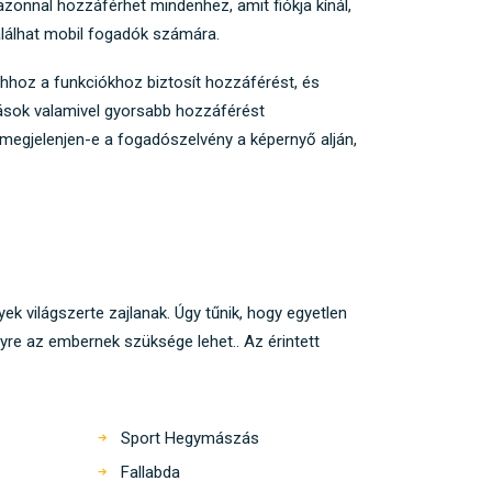
azonnal hozzáférhet mindenhez, amit fiókja kínál,
találhat mobil fogadók számára.
hhoz a funkciókhoz biztosít hozzáférést, és
zások valamivel gyorsabb hozzáférést
g megjelenjen-e a fogadószelvény a képernyő alján,
ek világszerte zajlanak. Úgy tűnik, hogy egyetlen
re az embernek szüksége lehet.. Az érintett
Sport Hegymászás
Fallabda