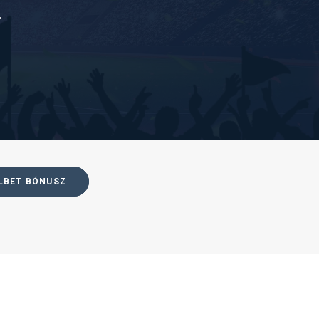
.
LBET BÓNUSZ