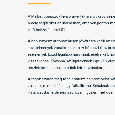
A Melbet bónuszok kiváló ár-érték arányt képviselnek
amely segíti őket az indulásban, amelyek pontos mé
első befizetésükkel $1.
A bónuszpénz automatikusan jóváírásra kerül az első
követelmények vonatkoznak rá. A bónuszt ötször ke
események közül legalább háromnak esélye kell, hog
visszavonás. Továbbá, az ügyfeleknek egy KYC eljárá
részleteket használjon a fiók létrehozásakor.
A tagok ezután még több bónuszt és promóciót vehe
zajlanak, mint például egy futballtorna. Sokaknak leh
Határozottan érdemes szorosan figyelemmel kísérni