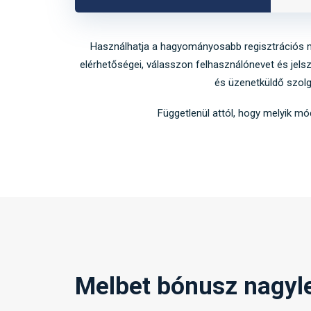
Használhatja a hagyományosabb regisztrációs mó
elérhetőségei, válasszon felhasználónevet és jelsz
és üzenetküldő szolgá
Függetlenül attól, hogy melyik mó
Melbet bónusz nagyl