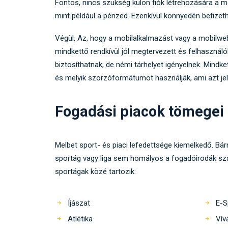
Fontos, nincs szükség külön fiók létrehozására a mo
mint például a pénzed. Ezenkívül könnyedén befizeth
Végül, Az, hogy a mobilalkalmazást vagy a mobilweb
mindkettő rendkívül jól megtervezett és felhasznál
biztosíthatnak, de némi tárhelyet igényelnek. Mindk
és melyik szorzóformátumot használják, ami azt jele
Fogadási piacok tömegei
Melbet sport- és piaci lefedettsége kiemelkedő. Bárm
sportág vagy liga sem homályos a fogadóirodák szá
sportágak közé tartozik:
Íjászat
E-S
Atlétika
Vív