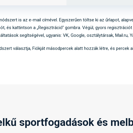
dszert is az e-mail címével. Egyszerűen töltse ki az űrlapot, alapv
ót, és kattintson a „Regisztráció” gombra. Végül, gyors regisztráció
ltatások segítségével, ugyanis: VK, Google, osztálytársak, Mail.ru, 
dszert választja, Fiókját másodpercek alatt hozzák létre, és percek a
elkű sportfogadások és mel