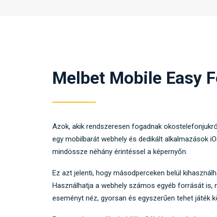
Melbet Mobile Easy 
Azok, akik rendszeresen fogadnak okostelefonjukról
egy mobilbarát webhely és dedikált alkalmazások i
mindössze néhány érintéssel a képernyőn.
Ez azt jelenti, hogy másodperceken belül kihasznál
Használhatja a webhely számos egyéb forrását is, mi
eseményt néz, gyorsan és egyszerűen tehet játék k