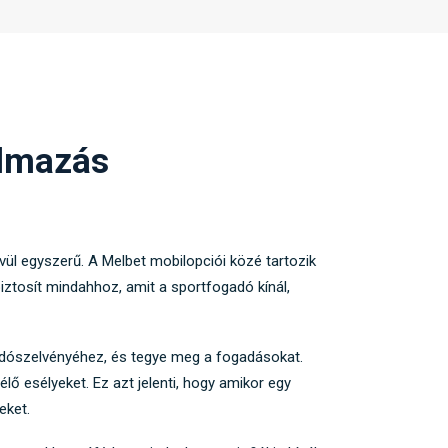
almazás
vül egyszerű. A Melbet mobilopciói közé tartozik
ztosít mindahhoz, amit a sportfogadó kínál,
gadószelvényéhez, és tegye meg a fogadásokat.
lő esélyeket. Ez azt jelenti, hogy amikor egy
eket.