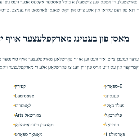
יין פאַרשטעלן. די אַפּפּס קען צושטעלן אַ ביסל פאַסטער אַקסעס אָבער וועט נוצן עט
ן די דנאָ פון דעם עקראַן אין אַלע צייט און וואָס שאַנסן פֿאָרמאַט איז געניצט, טייַ
מאסן פון בעטינג מארקפלעצער אויף יעד
ער געגעבן צייט, איר וועט זען אַז זיי פאָרשלאָגן מארקפלעצער אויף טויזנטער פון
 בוקמייקער און עס גייט אויס פון זיין וועג צו פאָרשלאָגן אַלע די מארקפלעצער וואָ
E-ספּאָרץ
קעירין
פענסינג
Lacrosse
פעלד כאַקי
לאָטעריע
פלאָרבאָל
מאַרשאַל Arts
פוטבאָל
מאָדערן פּענטאַטהלאָן
פאָרמולע 1
מאָטאָר ספּאָרט