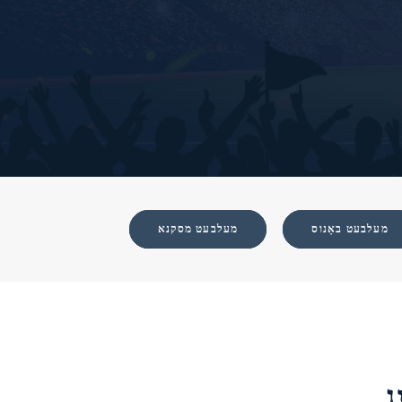
מעלבעט באָנוס
מעלבעט מסקנא
ג