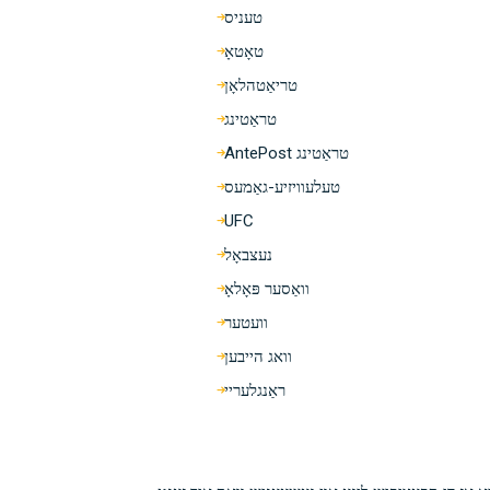
טעניס
טאָטאָ
טריאַטהלאָן
טראַטינג
טראַטינג AntePost
טעלעוויזיע-גאַמעס
UFC
נעצבאָל
וואַסער פּאָלאָ
וועטער
וואג הייבען
ראַנגלעריי