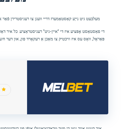
מעלבעט גיט נייַע קאַסטאַמערז דריי וועגן צו רעגיסטרירן פֿאַר אַ 
די פאַסטאַסט אָפּציע איז די "איין-גיט" רעגיסטראַציע. כל איר דאַרפ