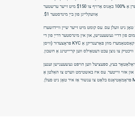
העלפן זיי אָנהייבן, די פּינטלעך גרייס פון וואָס וועט אָפענגען אויף דיין לאַנד און אויסדערוויילטע קראַנטקייַט. פֿאַר בייַשפּיל, קאַנאַדיאַנס קענען פאָדערן אַ 100% באָנוס אַרויף צו $150 מיט זייער ערשטער
אַוועקלייגן פון בייַ מינדסטער $1.
 טאָן ניט וועלן עס. עס קומט מיט זייער שיין וויידזשערז
ימום פון דריי געשעענישן, און אין מינדסטער דרייַ פון די
געשעענישן מוזן האָבן שאַנסן 1.40 אָדער העכער. די באדערפענישן מוזן זיין באגעגנט אין פול איידער עס איז מעגלעך צו מאַכן אַ ווידדראָאַל. דערצו, קאַסטאַמערז מוזן פאַרענדיקן אַ KYC פּראָצעדור (וויסן
ויכטיק צו נוצן עכט דעטאַילס ווען קריייטינג אַ חשבון.
יאַלאַטאָר בעץ, ספּעציעל ווען הויפּט געשעענישן זענען
, און אזוי ווייטער. עס איז באשטימט ווערט צו האַלטן אַ