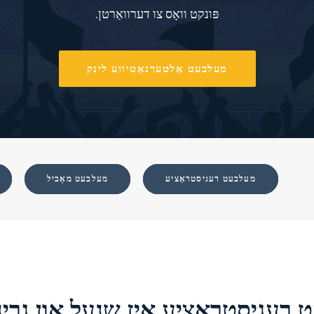
פּונקט וואָס צו דערוואַרטן.
מעלבעט אַלטערנאַטיווע לינק
מעלבעט רעגיסטראַציע
מעלבעט מאָביל
רעגיסטראַציע איז שנעל און גרינ