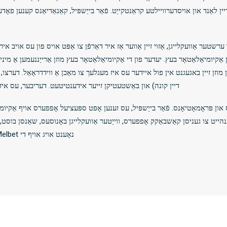
טער אַוועקלייגן, אַזוי זיין אַווער אַז איר דאַרפֿן צו אַפּט אויס פון עס אויב איר
אַקיומיאַלאַטאָר בעץ. יעדער פון די אַקיומיאַלאַטאָר בעץ מוזן אַרייַננעמען אַ מינ
דיין קונה) און באַשטעטיקן זייער אידענטיטעט. דעריבער, עס איז ו
ן פּראָמאָטיאָנס. פֿאַר בייַשפּיל, עס זענען אָפט ספּעציעל אָפפערס אויף אַקיומ
עגנהייט צו געניסן קאַשבאַקק אָפפערס, ווייַטער אַוועקלייגן באָנוסעס, שאַנסן בוסט
נאָענט אויג אויף די Melbet פּראָמאָטיאָנס בלאַט צו ענשור אַז איר טאָן ניט פעלן.