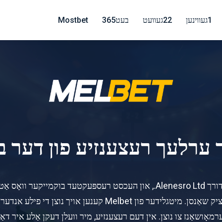
1געווינען
22געוועט
בעט365
Mostbet
 ערלעך רעצענזיע פון ​​דער 
מעלבעט איז געגרינדעט אין 2012 און אָונד דורך Alenesro Ltd., און העכסט רעספ
מארקפלעצער אויף סך ספּאָרט און זיין ברייטהאַרציק שאַנסן. מיטגליד
אָושאַנז צו נוצן. אין דעם רעצענזיע, מיר וועלן דעקן אַלע איר דאַרפֿן 