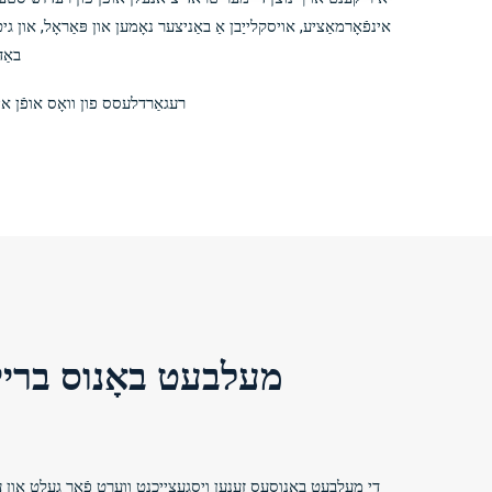
אינפֿאָרמאַציע, אויסקלייַבן אַ באַניצער נאָמען און פּאַראָל, או
באַדינונגס, ני
רעגאַרדלעסס פון וואָס אופֿן אי
מעלבעט באָנוס בריי
די מעלבעט באָנוסעס זענען ויסגעצייכנט ווערט פֿאַר געלט און עס 