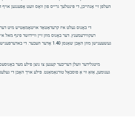
די באָנוס געלט איז קרעדאַטאַד אויטאָמאַטיש מיט דער ערש
רעקווירעמענץ. דער באָנוס מוזן זיין וויידזשד פינף מאל אין 
מיטגלידער וועלן דעריבער קענען צו נוצן פילע מער באָנוסעס או
גענומען, אַזאַ ווי אַ פוסבאָל טורנאַמאַנט. פילע אויך האָבן די געל