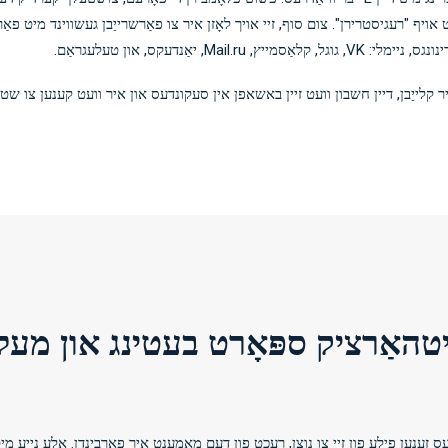
ן גיט אויף "רעגיסטרירן". צום סוף, זיי אויך לאָזן איר צו פאַרשרייַבן געשווינד מי
ימלי: VK, גוגל, קלאַסמייץ, Mail.ru, יאַנדעקס, און טעלעגראַם.
ר קלייַבן, דיין חשבון וועט זיין באשאפן אין סעקונדעס און איר וועט קענען צו שטע
טהאַרציק ספּאָרט בעטינג און מעל
זענען פילע פון ​​זיי צו נוצן, רעכט פון דעם מאָמענט איר פאַרבינדן. אַלע נייַע מי