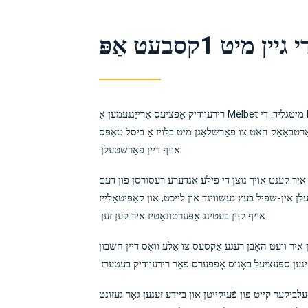
 1קסבעט אַפּ
יענע וואס קעסיידער שטעלן בעץ פון זייער סמאַרטפאָנעס אָדער טאַבלעט דעוויסעס וועט זיין צופרידן צו הערן אַז דאָס איז גאָר גרינג ווי אַ Melbet מיטגליד. די Melbet רירעוודיק אָפּציעס אַרייַננעמען אַ
אָרטבאָאָק האט צו פאָרשלאָגן מיט בלויז אַ ביסל טאַפּס
אויף דיין פאַרשטעלן.
 איר קענט אויך נוצן די פילע אנדערע רעסורסן פון דעם
 אין-שפּיל בעץ געשווינד און לייכט, און קאַפּיטאַלייז
אויף קיין בעטינג אַפּערטונאַטיז איר קען זען.
ן איר וועט האָבן רעגע אַקסעס צו אַלע וואָס דיין חשבון
פֿינען ספּעציעל באָנוס אָפפערס פֿאַר רירעוודיק בעטערז.
לביקער קייט פון פֿעיִקייטן און ביידע זענען גאָר געזונט