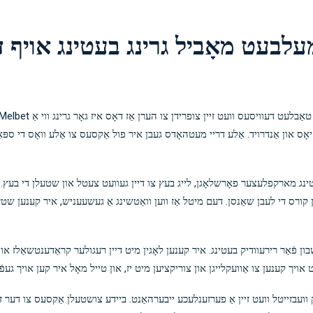
לבעט מאָביל גרינג בעטינג אויף די גיין מיט
ע יאָס און אַנדרויד. אַלע דריי מעטהאָדס געבן איר פול אַקסעס צו אַלע וואָס די ספּ
טינג מארקפלעצער פאָרשלאָגן, לייג בעץ צו דיין געוועט צעטל און שטעלן די בעץ.
ן קורס די לעבן שאַנסן. דעם מיטל אַז ווען וואַטשינג אַ געשעעניש, איר קענען שטעלן
שבון פֿאַר רירעוודיק בעטינג. איר קענען לאָגין מיט דיין רעגולער קראַדענטשאַלז או
עט אויך קענען צו אַוועקלייגן און צוריקציען מיט יז, און טייל מאָל איר קען אויך גע
יק וועבזייטל וועט זיין אַ פערזענלעכע ייבערהאַנט. ביידע צושטעלן אַקסעס צו דער זע