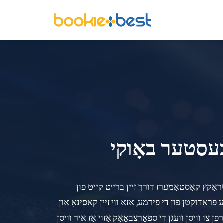
בעסטער באָוקי
ּעקטעד בוקמייקער וואָס אַטראַקץ קאַסטאַמערז דורך זיין ברייט קייט פון
ער פון Melbet קענען אויך נוצן די פילע אנדערע פּראָדוקטן פון די פירמע, אַזאַ ווי זייַן קאַסינאָ און
צו וויסן וועגן די ספּאָרצבאָאָק אַזוי אַז איר וויסן