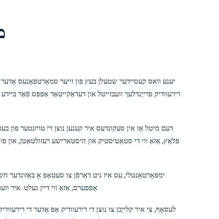
מע
רירעוודיק פרייַנדלעך וועבזייטל און דעדאַקייטאַד אַפּפּס פֿאַר בייד
דעם מיטל אַז אין סעקונדעס איר קענען נוצן די טויזנטער פון בע
פּלאַץ, אַזאַ ווי די סטאַטיסטיק און היסטארישע רעזולטאַטן, און פו
ימפּאָרטאַנטלי, עס איז ניט דאַרפֿן צו סעטאַפּ אַ באַזונדער ח
אָפפערס, אַזאַ ווי דיין געלט. איר וו
לעסאָף, צי איר קלייַבן צו נוצן די רירעוודיק אַפּ אָדער די רירעווד