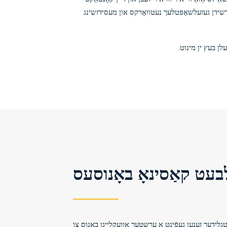
ט פאַרשידן געזעלשאַפטלעך נעטוואָרקס און מעסידזשינג
לן בעץ ין מינוט.
בעט קאַסינאָ באָנוסעס
טגלידער זענען געפֿינט אַ ערשטער אַוועקלייגן באָנוס צו