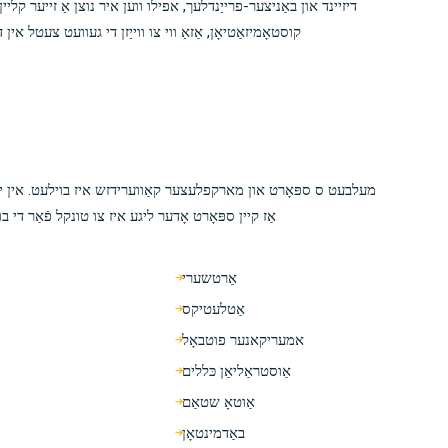
דיזיינד און באַניצער-פרייַנדלעך, אפילו ווען איר נוצן אַ זייער קל
קוסטאָמיזאַטיאָן, אַזאַ ווי צו ווייַזן די געוועט צעטל אי
מעלבעט ס ספּאָרט און מארקפלעצער קאַווערידזש איז בוילעט. אין יעד
אַז קיין ספּאָרט אָדער ליגע איז צו טונקל פֿאַר די
אַרטשערי
אַטלעטיקס
אמעריקאנער פוטבאָל
אַוסטראַליאַן כּללים
אַוטאָ שטאַם
באַדמינטאָן