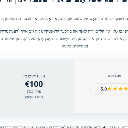
חשבון, יעדער פון וואָס איז שנעל און גרינג, און אַלעמען איז זיכער צו געפֿינען בייַ
ֿן צו טאָן איז קלייַבן דיין לאַנד און בילכער קראַנטקייַט און גיט אויף "רעגיסטרי
באַגריסונג באָנוס.
מעלבעט
100% האלט ביי:
€100
5.0
פֿרייַ בעץ
גרינג דיפּאַזאַץ
איר קענט אויך נוצן די מער טראדיציאנעלן אופֿן פון רעדזשיסטערינג מיט דיין E- בריוו אַדרעס. פשוט פּלאָמבירן 