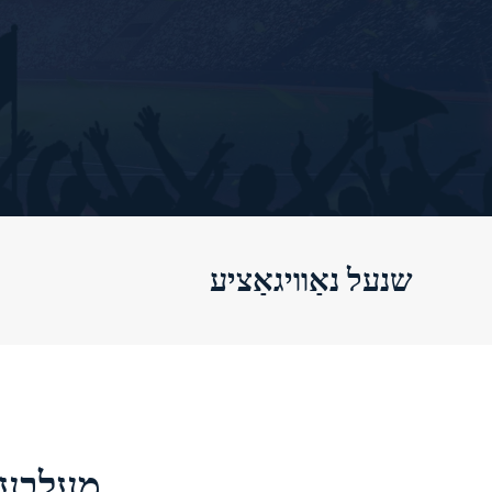
שנעל נאַוויגאַציע
מעלבעט 