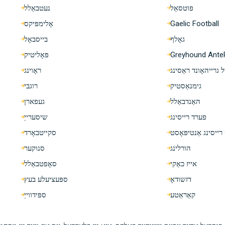
פוטסאַל
נעטבאַלל
Gaelic Football
אָלימפּיקס
גאָלף
בייסבאָל
Greyhound Ante
פּאָליטיק
 גרייהאָונד ראַסינג
ראָוינג
גימנאַסטיק
רוגבי
האַנדבאַלל
געפארן
פערד רייסינג
שיסערייַ
רייסינג אַנטיפּאָסט
סקייטבאָרד
הורלינג
סנוקער
אייז כאַקי
סאָפטבאַלל
דזשודאָ
ספּעציעלע בעץ
קאַראַטע
ספּידווייַ