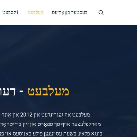
בעסטער באָאָקיעס
מעלבעט
1קסבעט
מעלבעט
- דער
בינגאָ פּלאַץ, בשעת עס זענען פילע באָנוסעס און פּערמ