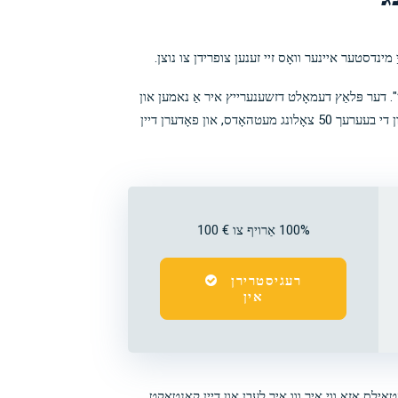
 מינדסטער איינער וואָס זיי זענען צופרידן צו נוצן.
רן". דער פּלאַץ דעמאָלט דזשענערייץ איר אַ נאמען און
פּאַראָל, וואָס עס איז וויכטיק צו מאַכן אַ רעקאָרד פון, און דער חשבון איז גרייט צו נוצן. איר קענען גיינ ווייַטער צו מאַכן אַ אַוועקלייגן, ניצן איינער פון די בעערעך 50 צאָלונג מעטהאָדס, און פאָדערן דיין
100% אַרויף צו € 100
רעגיסטרירן 
אין
די פאָרעם, צושטעלן יקערדיק דעטאַילס אַזאַ ווי איר ווו איר לעבן און דיין קאָנטאַקט