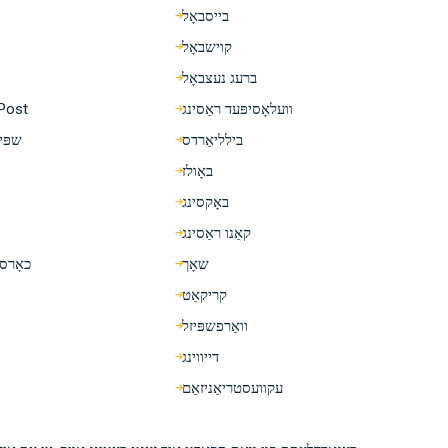
בייסבאָל
קוישבאָל
ברעג נעצבאָל
וועלאָסיפּעד ראַסינג
Post
בילליאַרדס
שפּיל
באָולז
באָקסינג
קאַנו ראַסינג
שאָך
כאָרס 
קריקאַט
וואַרפשפּיזל
דייווינג
עקוועסטריאַניזאַם