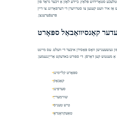
לעכע סטאָרידזש פּלאַץ. ביידע לאָזן אַ זיכער גראַד פון
טש אַז איר וועט קענען צו סטרויערן די דערפאַרונג צו דיין
פּרעפֿערענצן.
ער קאַנסיוואַבאַל ספּאָרט
 געשעענישן וואָס פּאַסירן איבער די וועלט. עס מיינט
ס אַ מענטש קען דאַרפֿן. די ספורט באדעקט אַרייַננעמען:
ספּאָרט קליימינג
קאַבאַק
סערפינג
שווימערייַ
טיש טעניס
טאַעקוואָנדאָ