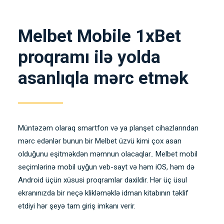
Melbet Mobile 1xBet
proqramı ilə yolda
asanlıqla mərc etmək
Müntəzəm olaraq smartfon və ya planşet cihazlarından
mərc edənlər bunun bir Melbet üzvü kimi çox asan
olduğunu eşitməkdən məmnun olacaqlar.. Melbet mobil
seçimlərinə mobil uyğun veb-sayt və həm iOS, həm də
Android üçün xüsusi proqramlar daxildir. Hər üç üsul
ekranınızda bir neçə klikləməklə idman kitabının təklif
etdiyi hər şeyə tam giriş imkanı verir.