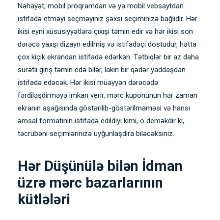
Nəhayət, mobil proqramdan və ya mobil vebsaytdan
istifadə etməyi seçməyiniz şəxsi seçiminizə bağlıdır. Hər
ikisi eyni xüsusiyyətlərə çıxışı təmin edir və hər ikisi son
dərəcə yaxşı dizayn edilmiş və istifadəçi dostudur, hətta
çox kiçik ekrandan istifadə edərkən. Tətbiqlər bir az daha
sürətli giriş təmin edə bilər, lakin bir qədər yaddaşdan
istifadə edəcək. Hər ikisi müəyyən dərəcədə
fərdiləşdirməyə imkan verir, mərc kuponunun hər zaman
ekranın aşağısında göstərilib-göstərilməməsi və hansı
əmsal formatının istifadə edildiyi kimi, o deməkdir ki,
təcrübəni seçimlərinizə uyğunlaşdıra biləcəksiniz.
Hər Düşünülə bilən İdman
üzrə mərc bazarlarının
kütlələri