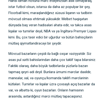
Hansı idman növünə mərc etdiyinizdən asılı olmayaraq,
istər futbol olsun, istərsə də daha az populyar bir şey,
Floorball kimi, maraqlandığınız xüsusi liqanın və tədbirin
mövcud olması ehtimalı yüksəkdir. Melbet həqiqətən
dünyada baş verən hadisələri əhatə edir, və təkcə əsas
liqalar və turnirlər deyil, NBA və ya İngiltərə Premyer Liqası
kimi. Bu, çox təsir edici bir uğurdur və bütün bahisçilərin
mütləq qiymətləndirəcəyi bir şeydir.
Mövcud bazarların çeşidi ilə bağlı oxşar vəziyyətdir. Siz
əsas pul xətti bahislərindən daha çox təklif tapa bilərsiniz.
Faktiki olaraq, daha böyük tədbirlərdə yüzlərlə bazarı
tapmaq qeyri-adi deyil. Bunlara ümumi mərclər daxildir,
maneələr, xal, və oyunçu/komanda təklifi mərclərinin
kütlələri. Turnirlər və liqalar üzrə çoxsaylı açıq bazarlar da
var, və əlbəttə ki, oyun bazarları. Onların hamısının
arasında, axtardığınız mərci mütləq tapacaqsınız.