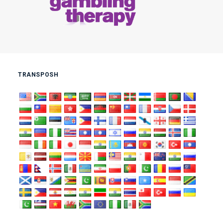
TRANSPOSH