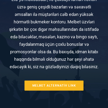
üzrə geniş çeşidli bazarları və səxavətli
əmsalları ilə müştəriləri cəlb edən yüksək
hörmətli bukmeker kontoru. Melbet üzvləri
şirkətin bir çox digər məhsullarından da istifadə
edə biləcəklər, məsələn, kazino və bingo saytı,
faydalanmaq üçün çoxlu bonuslar və
promosyonlar olsa da. Bu baxışda, idman kitabı
haqqında bilməli olduğunuz hər şeyi əhatə
edəcəyik ki, siz nə gözlədiyinizi dəqiq biləsiniz.
MELBET ALTERNATIV LINK