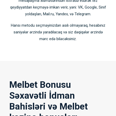
mesajlaşma xidmətlərindən istifadə edərək tez
qeydiyyatdan keçməyə imkan verir, yəni: VK, Google, Sinif
yoldaşları, Mail.ru, Yandex, və Telegram.
Hansı metodu seçməyinizdən asılı olmayaraq, hesabınız
saniyələr ərzində yaradılacaq və siz dəqiqələr ərzində
mərc edə biləcəksiniz.
Melbet Bonusu
Səxavətli İdman
Bahisləri və Melbet