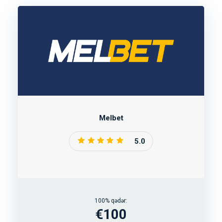
Melbet
5.0
100% qədər:
€100