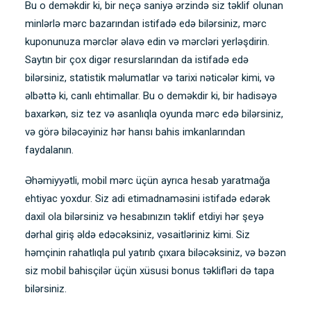
Bu o deməkdir ki, bir neçə saniyə ərzində siz təklif olunan
minlərlə mərc bazarından istifadə edə bilərsiniz, mərc
kuponunuza mərclər əlavə edin və mərcləri yerləşdirin.
Saytın bir çox digər resurslarından da istifadə edə
bilərsiniz, statistik məlumatlar və tarixi nəticələr kimi, və
əlbəttə ki, canlı ehtimallar. Bu o deməkdir ki, bir hadisəyə
baxarkən, siz tez və asanlıqla oyunda mərc edə bilərsiniz,
və görə biləcəyiniz hər hansı bahis imkanlarından
faydalanın.
Əhəmiyyətli, mobil mərc üçün ayrıca hesab yaratmağa
ehtiyac yoxdur. Siz adi etimadnaməsini istifadə edərək
daxil ola bilərsiniz və hesabınızın təklif etdiyi hər şeyə
dərhal giriş əldə edəcəksiniz, vəsaitləriniz kimi. Siz
həmçinin rahatlıqla pul yatırıb çıxara biləcəksiniz, və bəzən
siz mobil bahisçilər üçün xüsusi bonus təklifləri də tapa
bilərsiniz.