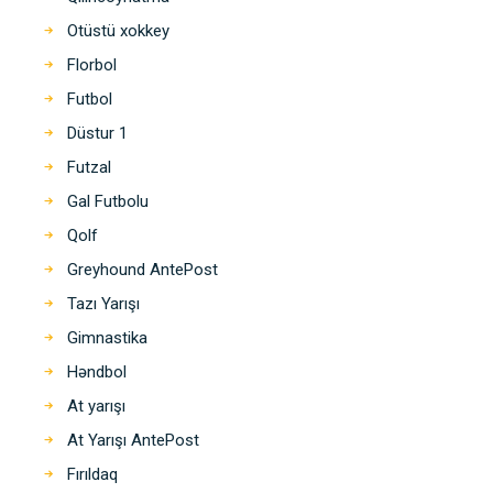
Otüstü xokkey
Florbol
Futbol
Düstur 1
Futzal
Gal Futbolu
Qolf
Greyhound AntePost
Tazı Yarışı
Gimnastika
Həndbol
At yarışı
At Yarışı AntePost
Fırıldaq