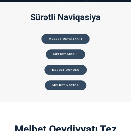
Sürətli Naviqasiya
MELBET QEYDIYYATI
MELBET MOBIL
MELBET BONUSU
MELBET NƏTICƏ
Melbet Qeydiyyatı Tez