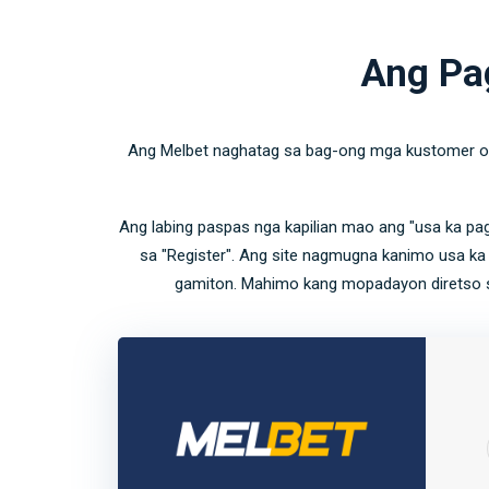
Ang Pag
Ang Melbet naghatag sa bag-ong mga kustomer og t
Ang labing paspas nga kapilian mao ang "usa ka pag
sa "Register". Ang site nagmugna kanimo usa ka
gamiton. Mahimo kang mopadayon diretso s