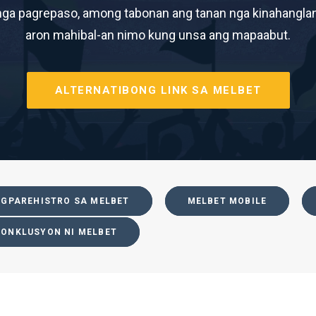
ga pagrepaso, among tabonan ang tanan nga kinahangla
aron mahibal-an nimo kung unsa ang mapaabut.
ALTERNATIBONG LINK SA MELBET
AGPAREHISTRO SA MELBET
MELBET MOBILE
KONKLUSYON NI MELBET