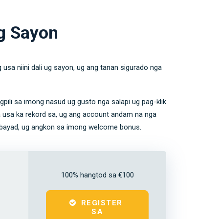
ug Sayon
sa niini dali ug sayon, ug ang tanan sigurado nga
pili sa imong nasud ug gusto nga salapi ug pag-klik
a usa ka rekord sa, ug ang account andam na nga
gbayad, ug angkon sa imong welcome bonus.
100% hangtod sa €100
REGISTER 
SA