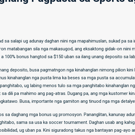
 sa salapi ug adunay daghan niini nga mapahimuslan, sukad pa sa 
ron matabangan sila nga makasugod, ang eksaktong gidak-on niini m
a 100% bonus hangtod sa $150 uban sa ilang unang deposito sa la
ang deposito, busa pagmatngon nga kinahanglan nimong pilion kini k
nus kinahanglan nga pusta lima ka beses sa mga pusta sa accumula
anghitabo, ug labing menos tulo sa mga panghitabo kinahanglan nga
 sa dili pa mahimo ang pag-atras. Dugang pa, ang mga kustomer k
pagkatawo. Busa, importante nga gamiton ang tinuod nga mga detaly
 sa daghang mga bonus ug promosyon. Pananglitan, kanunay adun
nghitabo, sama sa usa ka soccer tournament. Daghan usab ang ka
sibilidad, ug uban pa. Kini siguradong takus nga bantayan pag-ayo