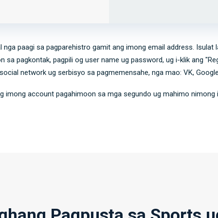
nga paagi sa pagparehistro gamit ang imong email address. Isulat 
 pagkontak, pagpili og user name ug password, ug i-klik ang "Regi
social network ug serbisyo sa pagmemensahe, nga mao: VK, Google,
 ang imong account pagahimoon sa mga segundo ug mahimo nimong i
ghang Pagpusta sa Sports 