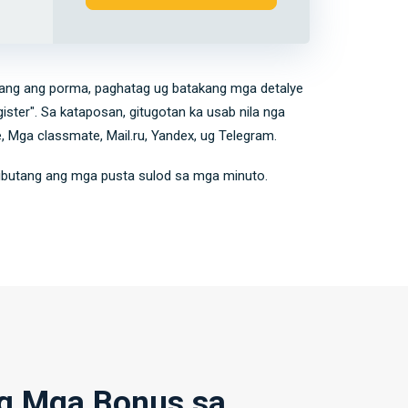
lang ang porma, paghatag ug batakang mga detalye
ster". Sa kataposan, gitugotan ka usab nila nga
 Mga classmate, Mail.ru, Yandex, ug Telegram.
butang ang mga pusta sulod sa mga minuto.
ug Mga Bonus sa