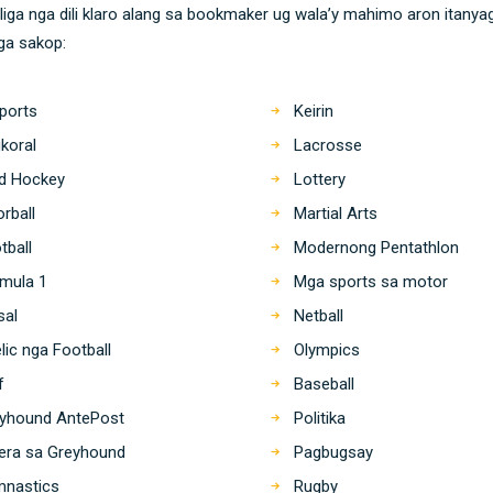
 o liga nga dili klaro alang sa bookmaker ug wala’y mahimo aron it
ga sakop:
ports
Keirin
koral
Lacrosse
ld Hockey
Lottery
orball
Martial Arts
tball
Modernong Pentathlon
mula 1
Mga sports sa motor
sal
Netball
lic nga Football
Olympics
f
Baseball
yhound AntePost
Politika
era sa Greyhound
Pagbugsay
nastics
Rugby