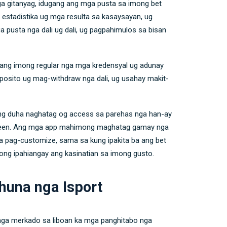
 gitanyag, idugang ang mga pusta sa imong bet
stadistika ug mga resulta sa kasaysayan, ug
 pusta nga dali ug dali, ug pagpahimulos sa bisan
t ang imong regular nga mga kredensyal ug adunay
sito ug mag-withdraw nga dali, ug usahay makit-
Ang duha naghatag og access sa parehas nga han-ay
screen. Ang mga app mahimong maghatag gamay nga
a pag-customize, sama sa kung ipakita ba ang bet
ng ipahiangay ang kasinatian sa imong gusto.
una nga Isport
mga merkado sa liboan ka mga panghitabo nga