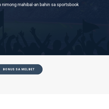
n nimong mahibal-an bahin sa sportsbook
BONUS SA MELBET