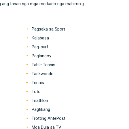
anyag ang tanan nga mga merkado nga mahimo’g
Pagsaka sa Sport
Kalabasa
Pag-surf
Paglangoy
Table Tennis
Taekwondo
Tennis
Toto
Triathlon
Pagtikang
Trotting AntePost
Mga Dula sa TV