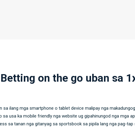
Betting on the go uban sa 1
sa ilang mga smartphone o tablet device malipay nga makadungog nga
ip sa usa ka mobile friendly nga website ug gipahinungod nga mga ap
s sa tanan nga gitanyag sa sportsbook sa pipila lang nga pag-tap