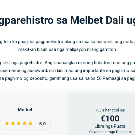
parehistro sa Melbet Dali 
ulo ka paagi sa pagparehistro alang sa usa ka account, ang matag u
makit-an bisan usa nga malipayon nilang gamiton.
-klik" nga pagrehistro. Ang kinahanglan nimong buhaton mao ang pag
 username ug password, diin kini mao ang importante sa paghimo s
a paghimo og deposito, gamit ang usa sa halos 50 Pamaagi sa pa
Melbet
100% hangtod sa:
€100
5.0
Libre nga Pusta
Sayon nga mga Deposito