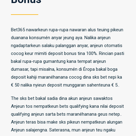
Bet365 nawarkeun rupa-rupa nawaran alus teuing pikeun
duanana konsumén anyar jeung aya. Nalika anjeun
ngadaptarkeun salaku palanggan anyar, anjeun otomatis
cocog keur mimiti deposit bonus tina 100%. Rincian pasti
bakal rupa-rupa gumantung kana tempat anjeun
dumasar, tapi misalna, konsumén di Éropa bakal boga
deposit kahiji maranéhanana cocog dina sks bet nepi ka
€ 50 nalika nyieun deposit munggaran sahenteuna € 5..
The sks bet bakal sadia dina akun anjeun sawaktos
Anjeun tos nempatkeun bets qualifying kana nilai deposit
qualifying anjeun sarta bets maranéhanana geus netep..
Anjeun teras bisa make sks pikeun nempatkeun alungan
Anjeun salajengna. Saterasna, mun anjeun teu ngaku