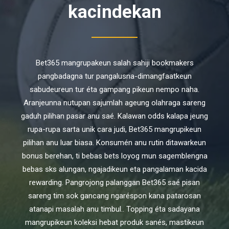
kacindekan
Bet365 mangrupakeun salah sahiji bookmakers
pangbadagna tur pangalusna-dimangfaatkeun
sabudeureun tur éta gampang pikeun nempo naha.
Aranjeunna nutupan sajumlah ageung olahraga sareng
gaduh pilihan pasar anu saé. Kalawan odds kalapa jeung
rupa-rupa sarta unik cara judi, Bet365 mangrupikeun
pilihan anu luar biasa. Konsumén anu rutin ditawarkeun
bonus berehan, ti bebas bets loyog mun sagemblengna
bebas sks alungan, ngajadikeun eta pangalaman kacida
rewarding. Pangrojong palanggan Bet365 saé pisan
sareng tim sok gancang ngaréspon kana patarosan
atanapi masalah anu timbul.. Topping éta sadayana
mangrupikeun koleksi hebat produk sanés, mastikeun