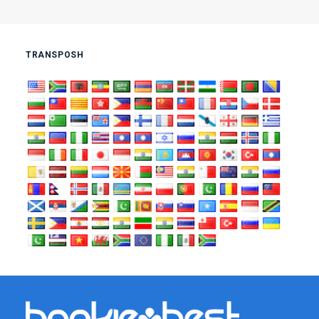
TRANSPOSH