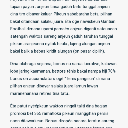
tujuan payun., anjeun tiasa gaduh bets tunggal anjeun
dina tim dibayar kaluar. Pikeun sababaraha bets, pilihan
bakal ditandaan salaku juara. Éta ogé nawiskeun Gantian
Football dimana upami pamaén anjeun diganti sateuacan
satengah waktos sareng anjeun gaduh taruhan tunggal
pikeun aranjeunna nyitak heula., lajeng alungan anjeun
bakal balik a bebas kiridit alungan (on pasar dipilih).
Dina olahraga sejenna, bonus nu sarua lucrative, kalawan
loba jaring kaamanan. bettors ténis bakal nampa hiji 70%
bonus on accumulators ogé "Tenis pangsiun" dimana
pilihan anjeun dibayar salaku juara lamun lawan
maranéhanana retires tina tatu..
Éta patut nyéépkeun waktos ningali taliti dina bagian
promosi bet 365 ramatloka pikeun manggihan persis
naon ditawarkeun. Bonus diropéa sacara teratur sareng