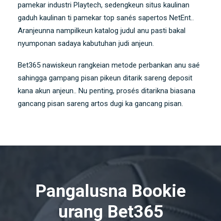
pamekar industri Playtech, sedengkeun situs kaulinan
gaduh kaulinan ti pamekar top sanés sapertos NetEnt..
Aranjeunna nampilkeun katalog judul anu pasti bakal
nyumponan sadaya kabutuhan judi anjeun.
Bet365 nawiskeun rangkeian metode perbankan anu saé
sahingga gampang pisan pikeun ditarik sareng deposit
kana akun anjeun.. Nu penting, prosés ditarikna biasana
gancang pisan sareng artos dugi ka gancang pisan.
Pangalusna Bookie
urang Bet365