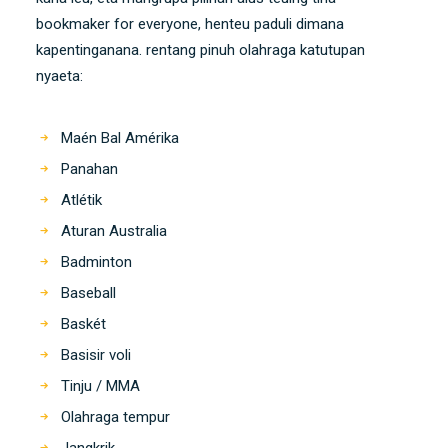
bookmaker for everyone, henteu paduli dimana
kapentinganana. rentang pinuh olahraga katutupan
nyaeta:
Maén Bal Amérika
Panahan
Atlétik
Aturan Australia
Badminton
Baseball
Baskét
Basisir voli
Tinju / MMA
Olahraga tempur