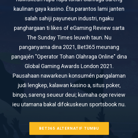
kaulinan gaya kasino. Éta parantos lami janten
salah sahiji payuneun industri, ngaku
panghargaan ti likes of eGaming Review sarta
The Sunday Times leuwih taun. Nu
panganyarna dina 2021, Bet365 meunang
pangajén "Operator Tohan Olahraga Online" dina
Global Gaming Awards London 2021.
Pausahaan nawarkeun konsumén pangalaman
judi lengkep, kalawan kasino a, situs poker,
bingo, sareng seueur deui; kumaha oge review
ieu utamana bakal difokuskeun sportsbook nu.
BET365 ALTERNATIF TUMBU