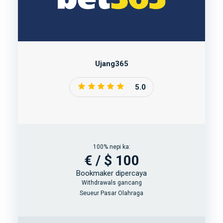
Ujang365
5.0
100% nepi ka:
€ / $ 100
Bookmaker dipercaya
Withdrawals gancang
Seueur Pasar Olahraga