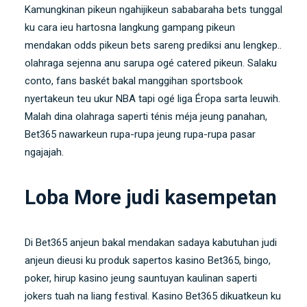
Kamungkinan pikeun ngahijikeun sababaraha bets tunggal
ku cara ieu hartosna langkung gampang pikeun
mendakan odds pikeun bets sareng prediksi anu lengkep..
olahraga sejenna anu sarupa ogé catered pikeun. Salaku
conto, fans baskét bakal manggihan sportsbook
nyertakeun teu ukur NBA tapi ogé liga Éropa sarta leuwih.
Malah dina olahraga saperti ténis méja jeung panahan,
Bet365 nawarkeun rupa-rupa jeung rupa-rupa pasar
ngajajah.
Loba More judi kasempetan
Di Bet365 anjeun bakal mendakan sadaya kabutuhan judi
anjeun dieusi ku produk sapertos kasino Bet365, bingo,
poker, hirup kasino jeung sauntuyan kaulinan saperti
jokers tuah na liang festival. Kasino Bet365 dikuatkeun ku