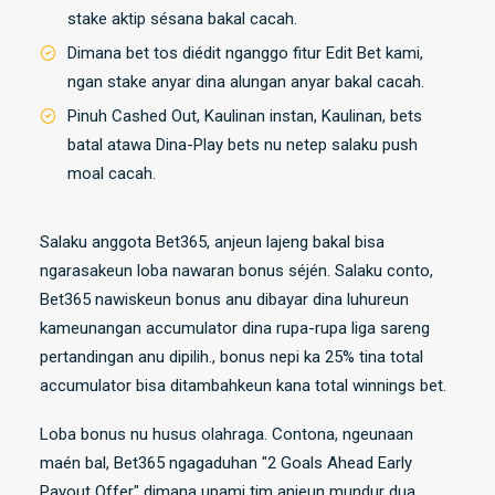
stake aktip sésana bakal cacah.
Dimana bet tos diédit nganggo fitur Edit Bet kami,
ngan stake anyar dina alungan anyar bakal cacah.
Pinuh Cashed Out, Kaulinan instan, Kaulinan, bets
batal atawa Dina-Play bets nu netep salaku push
moal cacah.
Salaku anggota Bet365, anjeun lajeng bakal bisa
ngarasakeun loba nawaran bonus séjén. Salaku conto,
Bet365 nawiskeun bonus anu dibayar dina luhureun
kameunangan accumulator dina rupa-rupa liga sareng
pertandingan anu dipilih., bonus nepi ka 25% tina total
accumulator bisa ditambahkeun kana total winnings bet.
Loba bonus nu husus olahraga. Contona, ngeunaan
maén bal, Bet365 ngagaduhan "2 Goals Ahead Early
Payout Offer" dimana upami tim anjeun mundur dua