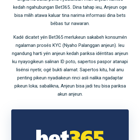
kedah ngahubungan Bet365.. Dina tahap ieu, Anjeun oge
bisa milih atawa kaluar tina narima informasi dina bets
bébas tur nawaran.
Kadé dicatet yén Bet365 merlukeun sakabeh konsumén
ngalaman prosés KYC (Nyaho Palanggan anjeun). Ieu
ngandung harti yén anjeun kedah pariksa idéntitas anjeun
ku nyayogikeun salinan ID poto, sapertos paspor atanapi
lisénsi nyetir, ogé bukti alamat. Sapertos kitu, hal anu
penting pikeun nyadiakeun rinci asli nalika ngadaptar
pikeun loka; sabalikna, Anjeun bisa jadi teu bisa pariksa
akun anjeun.