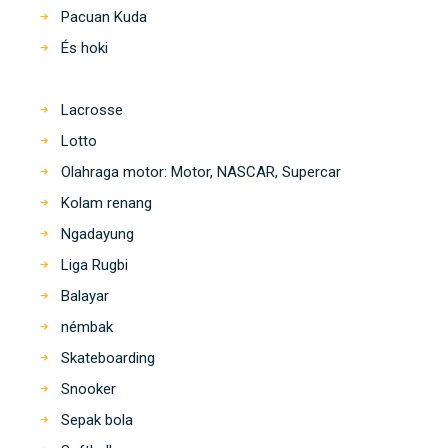
Pacuan Kuda
És hoki
Lacrosse
Lotto
Olahraga motor: Motor, NASCAR, Supercar
Kolam renang
Ngadayung
Liga Rugbi
Balayar
némbak
Skateboarding
Snooker
Sepak bola