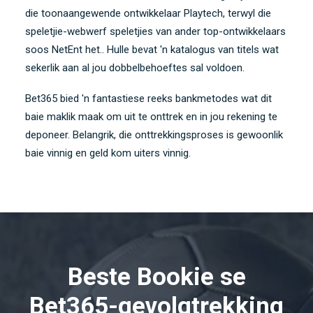
die toonaangewende ontwikkelaar Playtech, terwyl die
speletjie-webwerf speletjies van ander top-ontwikkelaars
soos NetEnt het.. Hulle bevat 'n katalogus van titels wat
sekerlik aan al jou dobbelbehoeftes sal voldoen.
Bet365 bied 'n fantastiese reeks bankmetodes wat dit
baie maklik maak om uit te onttrek en in jou rekening te
deponeer. Belangrik, die onttrekkingsproses is gewoonlik
baie vinnig en geld kom uiters vinnig.
Beste Bookie se
Bet365-gevolgtrekking