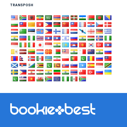
TRANSPOSH