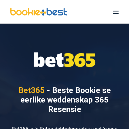
Beste Bookies
Melbet
1xBet
1Wen
22Weddenskap
Bet365
- Beste Bookie se
Bet365
eerlike weddenskap 365
Mostbet
Resensie
Soek
Bet365 is 'n Britse dobbeloperateur wat 'n wye