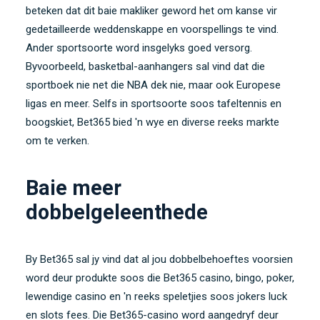
beteken dat dit baie makliker geword het om kanse vir
gedetailleerde weddenskappe en voorspellings te vind.
Ander sportsoorte word insgelyks goed versorg.
Byvoorbeeld, basketbal-aanhangers sal vind dat die
sportboek nie net die NBA dek nie, maar ook Europese
ligas en meer. Selfs in sportsoorte soos tafeltennis en
boogskiet, Bet365 bied 'n wye en diverse reeks markte
om te verken.
Baie meer
dobbelgeleenthede
By Bet365 sal jy vind dat al jou dobbelbehoeftes voorsien
word deur produkte soos die Bet365 casino, bingo, poker,
lewendige casino en 'n reeks speletjies soos jokers luck
en slots fees. Die Bet365-casino word aangedryf deur