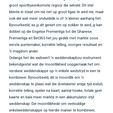
groot sportbyeenkomste regoor die wêreld. Dit stel
kliënte in staat om nie net op groot ligas te wed nie, maar
ook dié wat meer onduidelik is of 'n kleiner aanhang het.
Byvoorbeeld, as jy dit geniet om op sokker te wed, jy kan
dobbel op die Engelse Premierliga tot die Ghanese
Premierliga en Bet365 het jou gedek met markte soos
eerste puntemaker, korrekte telling, voorgee resultaat en
'n magdom ander.
Onlangs het die webwerf 'n weddenskapbou-instrument
bekendgestel wat die moontlikheid oopgemaak het om
verskeie weddenskappe op 'n enkele wedstryd in een te
kombineer. Byvoorbeeld, dit is moontlik om 'n
weddenskap te plaas wat die doelskieter enige tyd insluit,
korrekte telling, speler na kaart, aantal hoeke, totale geel
kaarte en baie meer markte in een akkumulator-styl
weddenskap. Die moontlikhede om veelvuldige
enkelweddenskappe op hierdie manier te kombineer,