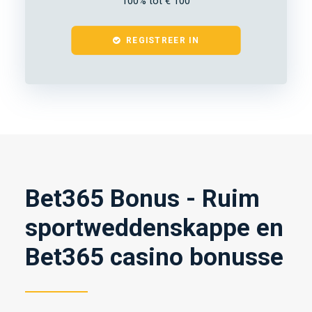
100% tot € 100
REGISTREER IN
Bet365 Bonus - Ruim
sportweddenskappe en
Bet365 casino bonusse