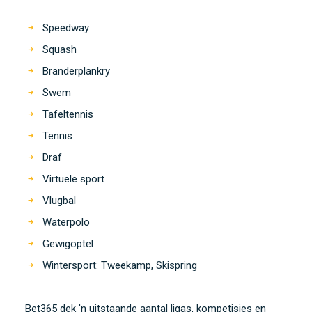
Speedway
Squash
Branderplankry
Swem
Tafeltennis
Tennis
Draf
Virtuele sport
Vlugbal
Waterpolo
Gewigoptel
Wintersport: Tweekamp, Skispring
Bet365 dek 'n uitstaande aantal ligas, kompetisies en