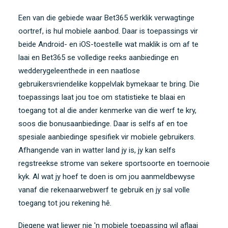
Een van die gebiede waar Bet365 werklik verwagtinge
oortref, is hul mobiele aanbod. Daar is toepassings vir
beide Android- en iOS-toestelle wat maklik is om af te
laai en Bet365 se volledige reeks aanbiedinge en
wedderygeleenthede in een naatlose
gebruikersvriendelike koppelvlak bymekaar te bring. Die
toepassings laat jou toe om statistieke te blaai en
toegang tot al die ander kenmerke van die werf te kry,
soos die bonusaanbiedinge. Daar is selfs af en toe
spesiale aanbiedinge spesifiek vir mobiele gebruikers.
Afhangende van in watter land jy is, jy kan selfs
regstreekse strome van sekere sportsoorte en toernooie
kyk. Al wat jy hoef te doen is om jou aanmeldbewyse
vanaf die rekenaarwebwerf te gebruik en jy sal volle
toegang tot jou rekening hê.
Diegene wat liewer nie 'n mobiele toepassing wil aflaai