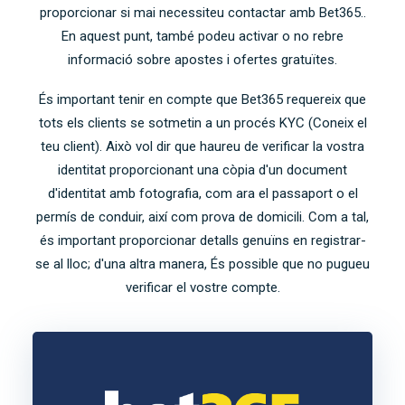
proporcionar si mai necessiteu contactar amb Bet365..
En aquest punt, també podeu activar o no rebre
informació sobre apostes i ofertes gratuïtes.
És important tenir en compte que Bet365 requereix que
tots els clients se sotmetin a un procés KYC (Coneix el
teu client). Això vol dir que haureu de verificar la vostra
identitat proporcionant una còpia d'un document
d'identitat amb fotografia, com ara el passaport o el
permís de conduir, així com prova de domicili. Com a tal,
és important proporcionar detalls genuïns en registrar-
se al lloc; d'una altra manera, És possible que no pugueu
verificar el vostre compte.