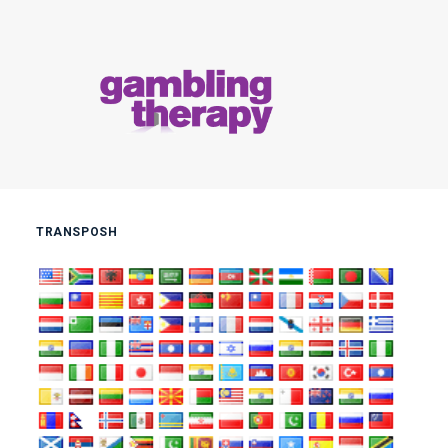
TRANSPOSH