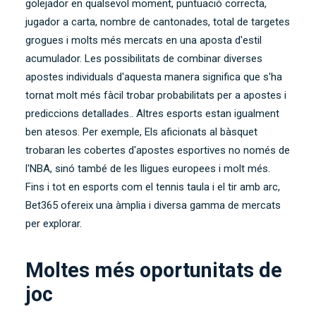
golejador en qualsevol moment, puntuació correcta,
jugador a carta, nombre de cantonades, total de targetes
grogues i molts més mercats en una aposta d'estil
acumulador. Les possibilitats de combinar diverses
apostes individuals d'aquesta manera significa que s'ha
tornat molt més fàcil trobar probabilitats per a apostes i
prediccions detallades.. Altres esports estan igualment
ben atesos. Per exemple, Els aficionats al bàsquet
trobaran les cobertes d'apostes esportives no només de
l'NBA, sinó també de les lligues europees i molt més.
Fins i tot en esports com el tennis taula i el tir amb arc,
Bet365 ofereix una àmplia i diversa gamma de mercats
per explorar.
Moltes més oportunitats de
joc