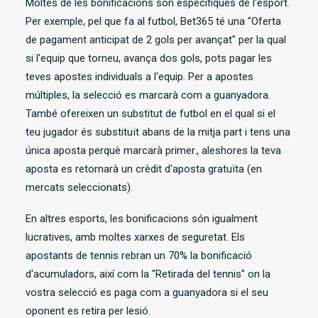
Moltes de les bonificacions són específiques de l'esport.
Per exemple, pel que fa al futbol, Bet365 té una "Oferta
de pagament anticipat de 2 gols per avançat" per la qual
si l'equip que torneu, avança dos gols, pots pagar les
teves apostes individuals a l'equip. Per a apostes
múltiples, la selecció es marcarà com a guanyadora.
També ofereixen un substitut de futbol en el qual si el
teu jugador és substituït abans de la mitja part i tens una
única aposta perquè marcarà primer., aleshores la teva
aposta es retornarà un crèdit d'aposta gratuïta (en
mercats seleccionats).
En altres esports, les bonificacions són igualment
lucratives, amb moltes xarxes de seguretat. Els
apostants de tennis rebran un 70% la bonificació
d'acumuladors, així com la "Retirada del tennis" on la
vostra selecció es paga com a guanyadora si el seu
oponent es retira per lesió.