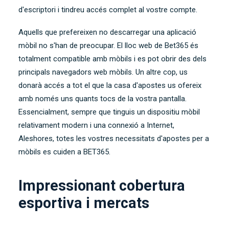
d'escriptori i tindreu accés complet al vostre compte.
Aquells que prefereixen no descarregar una aplicació
mòbil no s'han de preocupar. El lloc web de Bet365 és
totalment compatible amb mòbils i es pot obrir des dels
principals navegadors web mòbils. Un altre cop, us
donarà accés a tot el que la casa d'apostes us ofereix
amb només uns quants tocs de la vostra pantalla.
Essencialment, sempre que tinguis un dispositiu mòbil
relativament modern i una connexió a Internet,
Aleshores, totes les vostres necessitats d'apostes per a
mòbils es cuiden a BET365.
Impressionant cobertura
esportiva i mercats