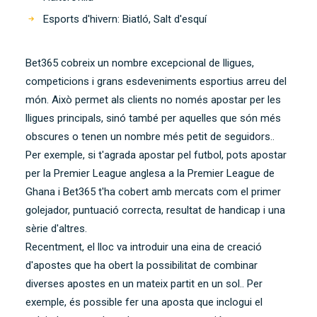
Esports d'hivern: Biatló, Salt d'esquí
Bet365 cobreix un nombre excepcional de lligues,
competicions i grans esdeveniments esportius arreu del
món. Això permet als clients no només apostar per les
lligues principals, sinó també per aquelles que són més
obscures o tenen un nombre més petit de seguidors..
Per exemple, si t'agrada apostar pel futbol, pots apostar
per la Premier League anglesa a la Premier League de
Ghana i Bet365 t'ha cobert amb mercats com el primer
golejador, puntuació correcta, resultat de handicap i una
sèrie d'altres.
Recentment, el lloc va introduir una eina de creació
d'apostes que ha obert la possibilitat de combinar
diverses apostes en un mateix partit en un sol.. Per
exemple, és possible fer una aposta que inclogui el