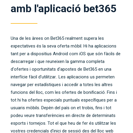
amb l'aplicació bet365
Una de les àrees on Bet365 realment supera les
expectatives és la seva oferta mòbil. Hi ha aplicacions
tant per a dispositius Android com iOS que són fàcils de
descarregar i que reuneixen la gamma completa
d'ofertes i oportunitats d'apostes de Bet365 en una
interfície fàcil d'utilitzar.. Les aplicacions us permeten
navegar per estadístiques i accedir a totes les altres
funcions del lloc, com les ofertes de bonificació. Fins i
tot hi ha ofertes especials puntuals específiques per a
usuaris mòbils. Depèn del país on et trobis, fins i tot
podeu veure transferències en directe de determinats
esports i tornejos. Tot el que heu de fer és utilitzar les
vostres credencials d'inici de sessió des del lloc web