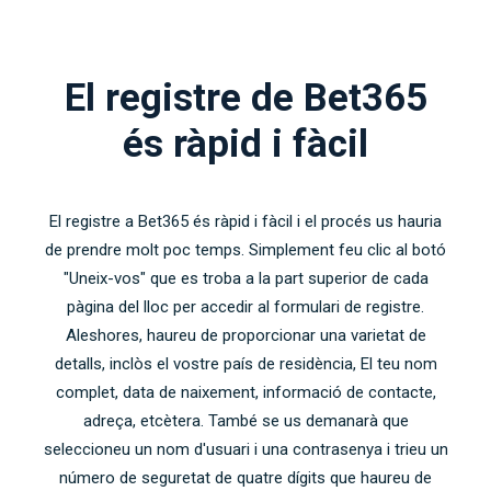
El registre de Bet365
és ràpid i fàcil
El registre a Bet365 és ràpid i fàcil i el procés us hauria
de prendre molt poc temps. Simplement feu clic al botó
"Uneix-vos" que es troba a la part superior de cada
pàgina del lloc per accedir al formulari de registre.
Aleshores, haureu de proporcionar una varietat de
detalls, inclòs el vostre país de residència, El teu nom
complet, data de naixement, informació de contacte,
adreça, etcètera. També se us demanarà que
seleccioneu un nom d'usuari i una contrasenya i trieu un
número de seguretat de quatre dígits que haureu de