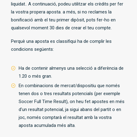
liquidat.. A continuació, podeu utilitzar els crèdits per fer
la vostra propera aposta. a més, si no reclames la
bonificació amb el teu primer dipòsit, pots fer-ho en
qualsevol moment 30 dies de crear el teu compte.
Perquè una aposta es classifiqui ha de complir les
condicions següents:
Ha de contenir almenys una selecció a diferència de
1.20 o més gran.
En combinacions de mercat/dispositiu que només
tenen dos o tres resultats potencials (per exemple
Soccer Full Time Result), on heu fet apostes en més
d'un resultat potencial, ja sigui abans del partit o en
joc, només comptarà el resultat amb la vostra
aposta acumulada més alta.