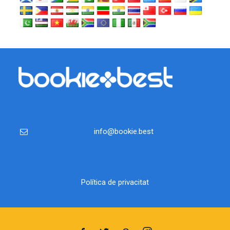
info@bookie.best
Política de privacitat