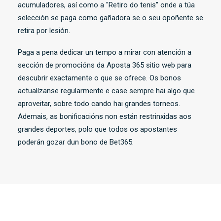
acumuladores, así como a "Retiro do tenis" onde a túa
selección se paga como gañadora se o seu opoñente se
retira por lesión.
Paga a pena dedicar un tempo a mirar con atención a
sección de promocións da Aposta 365 sitio web para
descubrir exactamente o que se ofrece. Os bonos
actualízanse regularmente e case sempre hai algo que
aproveitar, sobre todo cando hai grandes torneos.
Ademais, as bonificacións non están restrinxidas aos
grandes deportes, polo que todos os apostantes
poderán gozar dun bono de Bet365.