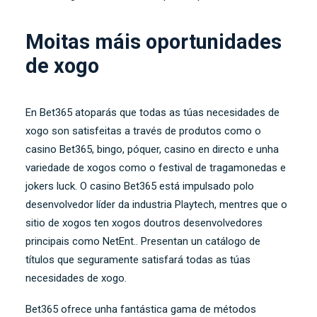
Moitas máis oportunidades
de xogo
En Bet365 atoparás que todas as túas necesidades de
xogo son satisfeitas a través de produtos como o
casino Bet365, bingo, póquer, casino en directo e unha
variedade de xogos como o festival de tragamonedas e
jokers luck. O casino Bet365 está impulsado polo
desenvolvedor líder da industria Playtech, mentres que o
sitio de xogos ten xogos doutros desenvolvedores
principais como NetEnt.. Presentan un catálogo de
títulos que seguramente satisfará todas as túas
necesidades de xogo.
Bet365 ofrece unha fantástica gama de métodos