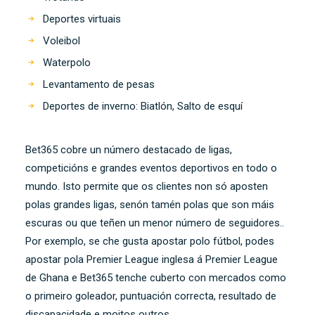
Deportes virtuais
Voleibol
Waterpolo
Levantamento de pesas
Deportes de inverno: Biatlón, Salto de esquí
Bet365 cobre un número destacado de ligas,
competicións e grandes eventos deportivos en todo o
mundo. Isto permite que os clientes non só aposten
polas grandes ligas, senón tamén polas que son máis
escuras ou que teñen un menor número de seguidores..
Por exemplo, se che gusta apostar polo fútbol, podes
apostar pola Premier League inglesa á Premier League
de Ghana e Bet365 tenche cuberto con mercados como
o primeiro goleador, puntuación correcta, resultado de
discapacidade e moitos outros.