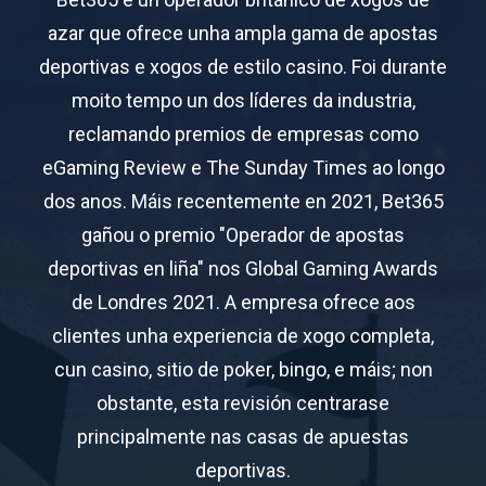
azar que ofrece unha ampla gama de apostas
deportivas e xogos de estilo casino. Foi durante
moito tempo un dos líderes da industria,
reclamando premios de empresas como
eGaming Review e The Sunday Times ao longo
dos anos. Máis recentemente en 2021, Bet365
gañou o premio "Operador de apostas
deportivas en liña" nos Global Gaming Awards
de Londres 2021. A empresa ofrece aos
clientes unha experiencia de xogo completa,
cun casino, sitio de poker, bingo, e máis; non
obstante, esta revisión centrarase
principalmente nas casas de apuestas
deportivas.