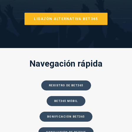
LIGAZÓN ALTERNATIVA BET365
Navegación rápida
REXISTRO DE BET365
BET365 MÓBIL
BONIFICACIÓN BET365