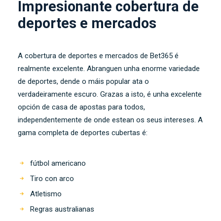
Impresionante cobertura de
deportes e mercados
A cobertura de deportes e mercados de Bet365 é
realmente excelente. Abranguen unha enorme variedade
de deportes, dende o máis popular ata o
verdadeiramente escuro. Grazas a isto, é unha excelente
opción de casa de apostas para todos,
independentemente de onde estean os seus intereses. A
gama completa de deportes cubertas é:
fútbol americano
Tiro con arco
Atletismo
Regras australianas