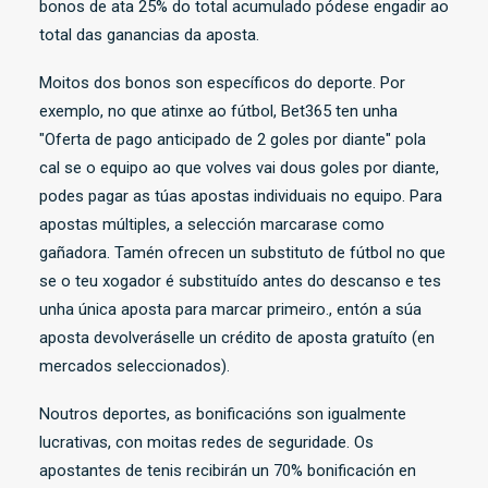
bonos de ata 25% do total acumulado pódese engadir ao
total das ganancias da aposta.
Moitos dos bonos son específicos do deporte. Por
exemplo, no que atinxe ao fútbol, Bet365 ten unha
"Oferta de pago anticipado de 2 goles por diante" pola
cal se o equipo ao que volves vai dous goles por diante,
podes pagar as túas apostas individuais no equipo. Para
apostas múltiples, a selección marcarase como
gañadora. Tamén ofrecen un substituto de fútbol no que
se o teu xogador é substituído antes do descanso e tes
unha única aposta para marcar primeiro., entón a súa
aposta devolveráselle un crédito de aposta gratuíto (en
mercados seleccionados).
Noutros deportes, as bonificacións son igualmente
lucrativas, con moitas redes de seguridade. Os
apostantes de tenis recibirán un 70% bonificación en