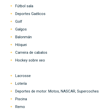
Fútbol sala
Deportes Gaélicos
Golf
Galgos
Balonmán
Hóquei
Carreira de cabalos
Hockey sobre xeo
Lacrosse
Lotería
Deportes de motor: Motos, NASCAR, Supercoches
Piscina
Remo