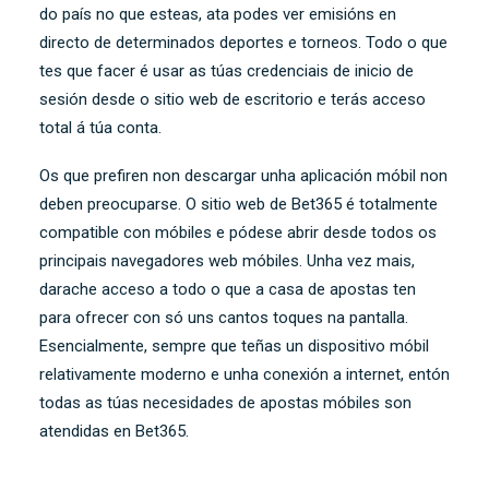
do país no que esteas, ata podes ver emisións en
directo de determinados deportes e torneos. Todo o que
tes que facer é usar as túas credenciais de inicio de
sesión desde o sitio web de escritorio e terás acceso
total á túa conta.
Os que prefiren non descargar unha aplicación móbil non
deben preocuparse. O sitio web de Bet365 é totalmente
compatible con móbiles e pódese abrir desde todos os
principais navegadores web móbiles. Unha vez mais,
darache acceso a todo o que a casa de apostas ten
para ofrecer con só uns cantos toques na pantalla.
Esencialmente, sempre que teñas un dispositivo móbil
relativamente moderno e unha conexión a internet, entón
todas as túas necesidades de apostas móbiles son
atendidas en Bet365.