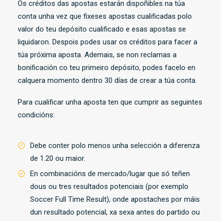
Os créditos das apostas estarán dispoñibles na túa
conta unha vez que fixeses apostas cualificadas polo
valor do teu depósito cualificado e esas apostas se
liquidaron. Despois podes usar os créditos para facer a
túa próxima aposta. Ademais, se non reclamas a
bonificación co teu primeiro depósito, podes facelo en
calquera momento dentro 30 días de crear a túa conta.
Para cualificar unha aposta ten que cumprir as seguintes
condicións:
Debe conter polo menos unha selección a diferenza
de 1.20 ou maior.
En combinacións de mercado/lugar que só teñen
dous ou tres resultados potenciais (por exemplo
Soccer Full Time Result), onde apostaches por máis
dun resultado potencial, xa sexa antes do partido ou