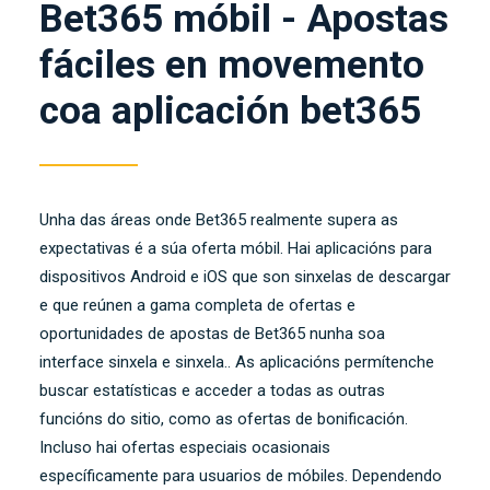
Bet365 móbil - Apostas
fáciles en movemento
coa aplicación bet365
Unha das áreas onde Bet365 realmente supera as
expectativas é a súa oferta móbil. Hai aplicacións para
dispositivos Android e iOS que son sinxelas de descargar
e que reúnen a gama completa de ofertas e
oportunidades de apostas de Bet365 nunha soa
interface sinxela e sinxela.. As aplicacións permítenche
buscar estatísticas e acceder a todas as outras
funcións do sitio, como as ofertas de bonificación.
Incluso hai ofertas especiais ocasionais
específicamente para usuarios de móbiles. Dependendo